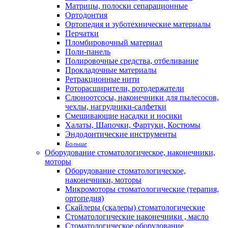
Матрицы, полоски сепарационные
Ортодонтия
Ортопедия и зуботехнические материалы
Перчатки
Пломбировочный материал
Поли-панель
Полировочные средства, отбеливание
Прокладочные материалы
Ретракционные нити
Роторасширители, ротодержатели
Слюноотсосы, наконечники для пылесосов,
чехлы, нагрудники-салфетки
Смешивающие насадки и носики
Халаты, Шапочки, Фартуки, Костюмы
Эндодонтические инструменты
Больше
Оборудование стоматологическое, наконечники,
моторы
Оборудование стоматологическое,
наконечники, моторы
Микромоторы стоматологические (терапия,
ортопедия)
Скайлеры (скалеры) стоматологические
Стоматологические наконечники , масло
Стоматологическое оборудование