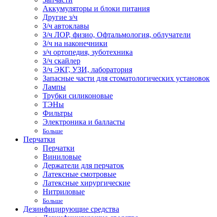
Аккумуляторы и блоки питания
Другие з/ч
З/ч автоклавы
З/ч ЛОР, физио, Офтальмология, облучатели
З/ч на наконечники
з/ч ортопедия, зуботехника
З/ч скайлер
З/ч ЭКГ, УЗИ, лаборатория
Запасные части для стоматологических установок
Лампы
Трубки силиконовые
ТЭНы
Фильтры
Электроника и балласты
Больше
Перчатки
Перчатки
Виниловые
Держатели для перчаток
Латексные смотровые
Латексные хирургические
Нитриловые
Больше
Дезинфицирующие средства