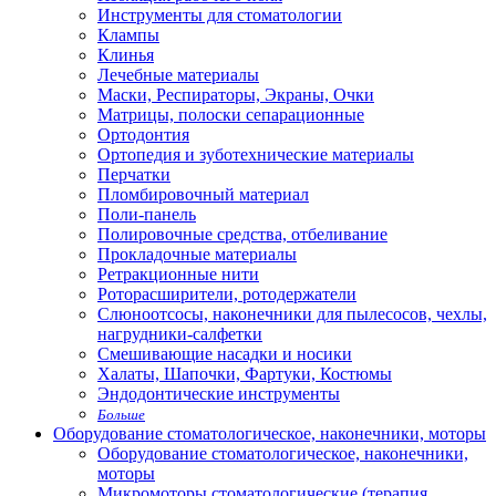
Инструменты для стоматологии
Клампы
Клинья
Лечебные материалы
Маски, Респираторы, Экраны, Очки
Матрицы, полоски сепарационные
Ортодонтия
Ортопедия и зуботехнические материалы
Перчатки
Пломбировочный материал
Поли-панель
Полировочные средства, отбеливание
Прокладочные материалы
Ретракционные нити
Роторасширители, ротодержатели
Слюноотсосы, наконечники для пылесосов, чехлы,
нагрудники-салфетки
Смешивающие насадки и носики
Халаты, Шапочки, Фартуки, Костюмы
Эндодонтические инструменты
Больше
Оборудование стоматологическое, наконечники, моторы
Оборудование стоматологическое, наконечники,
моторы
Микромоторы стоматологические (терапия,