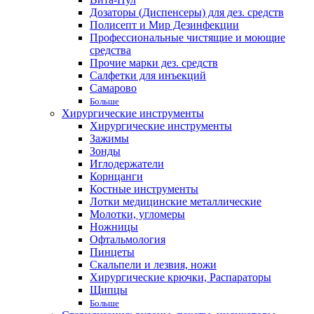
Дозаторы (Диспенсеры) для дез. средств
Полисепт и Мир Дезинфекции
Профессиональные чистящие и моющие
средства
Прочие марки дез. средств
Салфетки для инъекций
Самарово
Больше
Хирургические инструменты
Хирургические инструменты
Зажимы
Зонды
Иглодержатели
Корнцанги
Костные инструменты
Лотки медицинские металлические
Молотки, угломеры
Ножницы
Офтальмология
Пинцеты
Скальпели и лезвия, ножи
Хирургические крючки, Распараторы
Щипцы
Больше