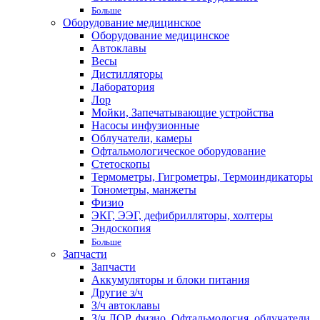
Больше
Оборудование медицинское
Оборудование медицинское
Автоклавы
Весы
Дистилляторы
Лаборатория
Лор
Мойки, Запечатывающие устройства
Насосы инфузионные
Облучатели, камеры
Офтальмологическое оборудование
Стетоскопы
Термометры, Гигрометры, Термоиндикаторы
Тонометры, манжеты
Физио
ЭКГ, ЭЭГ, дефибрилляторы, холтеры
Эндоскопия
Больше
Запчасти
Запчасти
Аккумуляторы и блоки питания
Другие з/ч
З/ч автоклавы
З/ч ЛОР, физио, Офтальмология, облучатели