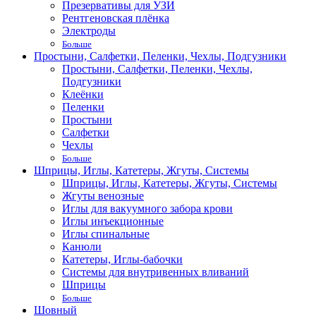
Презервативы для УЗИ
Рентгеновская плёнка
Электроды
Больше
Простыни, Салфетки, Пеленки, Чехлы, Подгузники
Простыни, Салфетки, Пеленки, Чехлы,
Подгузники
Клеёнки
Пеленки
Простыни
Салфетки
Чехлы
Больше
Шприцы, Иглы, Катетеры, Жгуты, Системы
Шприцы, Иглы, Катетеры, Жгуты, Системы
Жгуты венозные
Иглы для вакуумного забора крови
Иглы инъекционные
Иглы спинальные
Канюли
Катетеры, Иглы-бабочки
Системы для внутривенных вливаний
Шприцы
Больше
Шовный