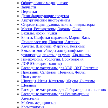
Оборудование медицинское
Запчасти
Перчатки
Дезинфицирующие средства
Хирургические инструменты
Стерилизация: рулоны, пакеты, индикаторы
Маски, Респираторы, Экраны, Очки
Бахилы, носки, чулки
Бинты, Салфетки марлевые, Марля, Вата,
Лейкопластыри, Повязки, Аптечки
Халаты, Шапочки, Фартуки, Костюмы
Емкости-контейнеры для дезинфекции и
утилизации, пакеты для утил., Zip пакеты
Гинекология, Урология, Проктология
ЛОР (Отоларингология)
Расходные материалы для УЗИ, ЭКГ, Рентгена
Простыни, Салфетки, Пеленки, Чехлы,
Подгузники
Шприцы, Иглы, Катетеры, Жгуты, Системы
Шовный
Расходные материалы для Лаборатории и анализов
Расходные материалы для Реанимации и
Анестезии
Мебель медицинская
Косметология