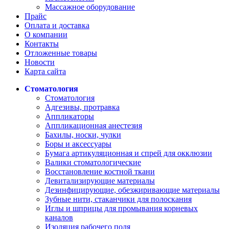
Массажное оборудование
Прайс
Оплата и доставка
О компании
Контакты
Отложенные товары
Новости
Карта сайта
Стоматология
Стоматология
Адгезивы, протравка
Аппликаторы
Аппликационная анестезия
Бахилы, носки, чулки
Боры и аксессуары
Бумага артикуляционная и спрей для окклюзии
Валики стоматологические
Восстановление костной ткани
Девитализирующие материалы
Дезинфицирующие, обезжиривающие материалы
Зубные нити, стаканчики для полоскания
Иглы и шприцы для промывания корневых
каналов
Изоляция рабочего поля