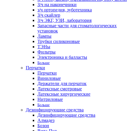
З/ч на наконечники
з/ч ортопедия, зуботехника
З/ч скайлер
З/ч ЭКГ, УЗИ, лаборатория
Запасные части для стоматологических
установок
Лампы
Трубки силиконовые
ТЭНы
Фильтры
Электроника и балласты
Больше
Перчатки
Перчатки
Виниловые
Держатели для перчаток
Латексные смотровые
Латексные хирургические
Нитриловые
Больше
Дезинфицирующие средства
Дезинфицирующие средства
Алмадез
Бозон
Вита-Пул