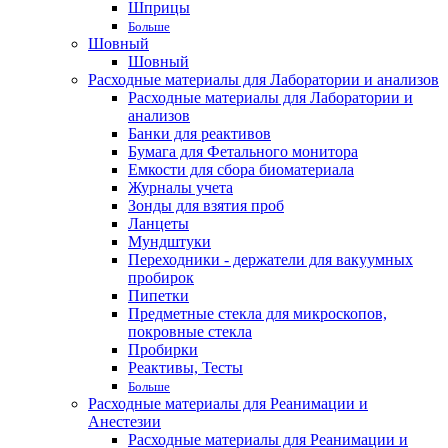
Шприцы
Больше
Шовный
Шовный
Расходные материалы для Лаборатории и анализов
Расходные материалы для Лаборатории и
анализов
Банки для реактивов
Бумага для Фетального монитора
Емкости для сбора биоматериала
Журналы учета
Зонды для взятия проб
Ланцеты
Мундштуки
Переходники - держатели для вакуумных
пробирок
Пипетки
Предметные стекла для микроскопов,
покровные стекла
Пробирки
Реактивы, Тесты
Больше
Расходные материалы для Реанимации и
Анестезии
Расходные материалы для Реанимации и