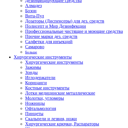
Дезинфицирующие средства
Алмадез
Бозон
Вита-Пул
Дозаторы (Диспенсеры) для дез. средств
Полисепт и Мир Дезинфекции
Профессиональные чистящие и моющие средства
Прочие марки дез. средств
Салфетки для инъекций
Самарово
Больше
Хирургические инструменты
Хирургические инструменты
Зажимы
Зонды
Иглодержатели
Корнцанги
Костные инструменты
Лотки медицинские металлические
Молотки, угломеры
Ножницы
Офтальмология
Пинцеты
Скальпели и лезвия, ножи
Хирургические крючки, Распараторы