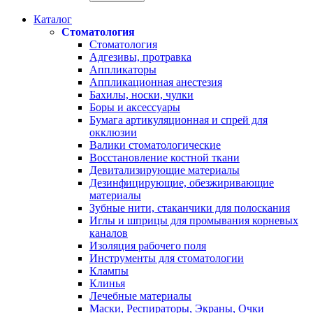
Каталог
Стоматология
Стоматология
Адгезивы, протравка
Аппликаторы
Аппликационная анестезия
Бахилы, носки, чулки
Боры и аксессуары
Бумага артикуляционная и спрей для
окклюзии
Валики стоматологические
Восстановление костной ткани
Девитализирующие материалы
Дезинфицирующие, обезжиривающие
материалы
Зубные нити, стаканчики для полоскания
Иглы и шприцы для промывания корневых
каналов
Изоляция рабочего поля
Инструменты для стоматологии
Клампы
Клинья
Лечебные материалы
Маски, Респираторы, Экраны, Очки