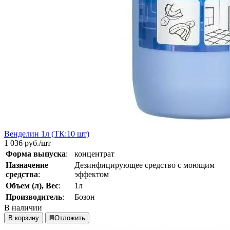
Венделин 1л (ТК:10 шт)
1 036
руб./шт
Форма выпуска
:
концентрат
Назначение
Дезинфицирующее средство с моющим
средства
:
эффектом
Объем (л), Вес
:
1л
Производитель
:
Бозон
В наличии
В корзину
Отложить