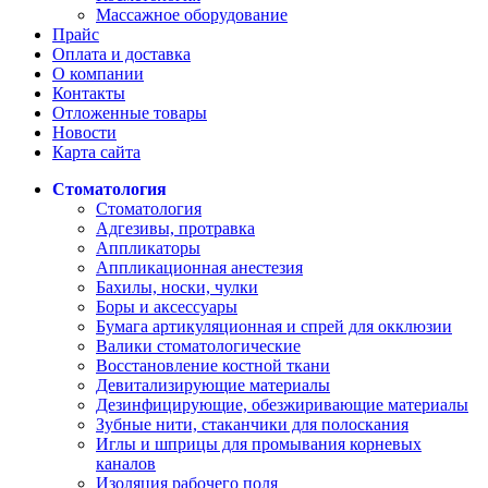
Массажное оборудование
Прайс
Оплата и доставка
О компании
Контакты
Отложенные товары
Новости
Карта сайта
Стоматология
Стоматология
Адгезивы, протравка
Аппликаторы
Аппликационная анестезия
Бахилы, носки, чулки
Боры и аксессуары
Бумага артикуляционная и спрей для окклюзии
Валики стоматологические
Восстановление костной ткани
Девитализирующие материалы
Дезинфицирующие, обезжиривающие материалы
Зубные нити, стаканчики для полоскания
Иглы и шприцы для промывания корневых
каналов
Изоляция рабочего поля