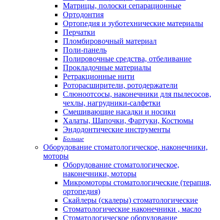
Матрицы, полоски сепарационные
Ортодонтия
Ортопедия и зуботехнические материалы
Перчатки
Пломбировочный материал
Поли-панель
Полировочные средства, отбеливание
Прокладочные материалы
Ретракционные нити
Роторасширители, ротодержатели
Слюноотсосы, наконечники для пылесосов,
чехлы, нагрудники-салфетки
Смешивающие насадки и носики
Халаты, Шапочки, Фартуки, Костюмы
Эндодонтические инструменты
Больше
Оборудование стоматологическое, наконечники,
моторы
Оборудование стоматологическое,
наконечники, моторы
Микромоторы стоматологические (терапия,
ортопедия)
Скайлеры (скалеры) стоматологические
Стоматологические наконечники , масло
Стоматологическое оборудование