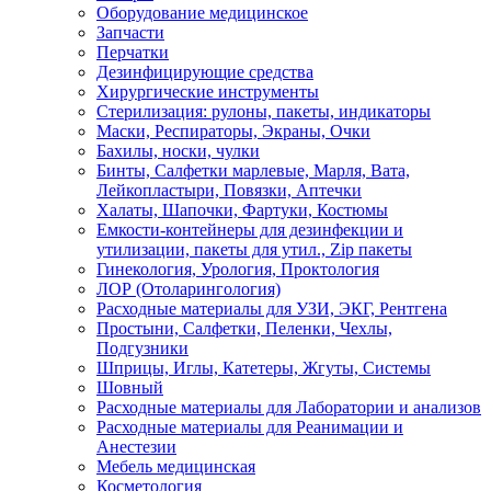
Оборудование медицинское
Запчасти
Перчатки
Дезинфицирующие средства
Хирургические инструменты
Стерилизация: рулоны, пакеты, индикаторы
Маски, Респираторы, Экраны, Очки
Бахилы, носки, чулки
Бинты, Салфетки марлевые, Марля, Вата,
Лейкопластыри, Повязки, Аптечки
Халаты, Шапочки, Фартуки, Костюмы
Емкости-контейнеры для дезинфекции и
утилизации, пакеты для утил., Zip пакеты
Гинекология, Урология, Проктология
ЛОР (Отоларингология)
Расходные материалы для УЗИ, ЭКГ, Рентгена
Простыни, Салфетки, Пеленки, Чехлы,
Подгузники
Шприцы, Иглы, Катетеры, Жгуты, Системы
Шовный
Расходные материалы для Лаборатории и анализов
Расходные материалы для Реанимации и
Анестезии
Мебель медицинская
Косметология