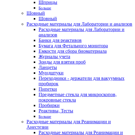
Шприцы
Больше
Шовный
Шовный
Расходные материалы для Лаборатории и анализов
Расходные материалы для Лаборатории и
анализов
Банки для реактивов
Бумага для Фетального монитора
Емкости для сбора биоматериала
Журналы учета
Зонды для взятия проб
Ланцеты
Мундштуки
Переходники - держатели для вакуумных
пробирок
Пипетки
Предметные стекла для микроскопов,
покровные стекла
Пробирки
Реактивы, Тесты
Больше
Расходные материалы для Реанимации и
Анестезии
Расходные материалы для Реанимации и