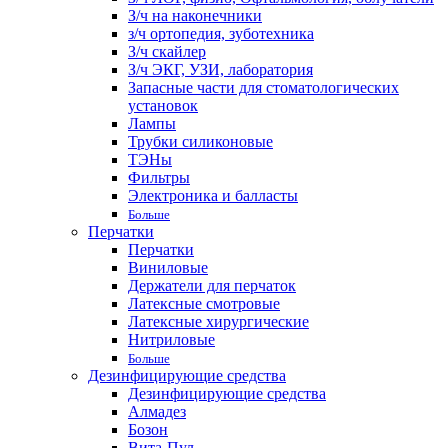
З/ч на наконечники
з/ч ортопедия, зуботехника
З/ч скайлер
З/ч ЭКГ, УЗИ, лаборатория
Запасные части для стоматологических
установок
Лампы
Трубки силиконовые
ТЭНы
Фильтры
Электроника и балласты
Больше
Перчатки
Перчатки
Виниловые
Держатели для перчаток
Латексные смотровые
Латексные хирургические
Нитриловые
Больше
Дезинфицирующие средства
Дезинфицирующие средства
Алмадез
Бозон
Вита-Пул