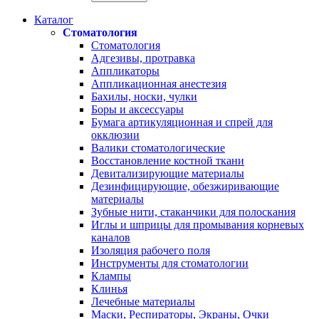
Каталог
Стоматология
Стоматология
Адгезивы, протравка
Аппликаторы
Аппликационная анестезия
Бахилы, носки, чулки
Боры и аксессуары
Бумага артикуляционная и спрей для
окклюзии
Валики стоматологические
Восстановление костной ткани
Девитализирующие материалы
Дезинфицирующие, обезжиривающие
материалы
Зубные нити, стаканчики для полоскания
Иглы и шприцы для промывания корневых
каналов
Изоляция рабочего поля
Инструменты для стоматологии
Клампы
Клинья
Лечебные материалы
Маски, Респираторы, Экраны, Очки