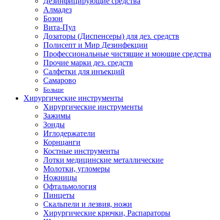
Дезинфицирующие средства
Алмадез
Бозон
Вита-Пул
Дозаторы (Диспенсеры) для дез. средств
Полисепт и Мир Дезинфекции
Профессиональные чистящие и моющие средства
Прочие марки дез. средств
Салфетки для инъекций
Самарово
Больше
Хирургические инструменты
Хирургические инструменты
Зажимы
Зонды
Иглодержатели
Корнцанги
Костные инструменты
Лотки медицинские металлические
Молотки, угломеры
Ножницы
Офтальмология
Пинцеты
Скальпели и лезвия, ножи
Хирургические крючки, Распараторы