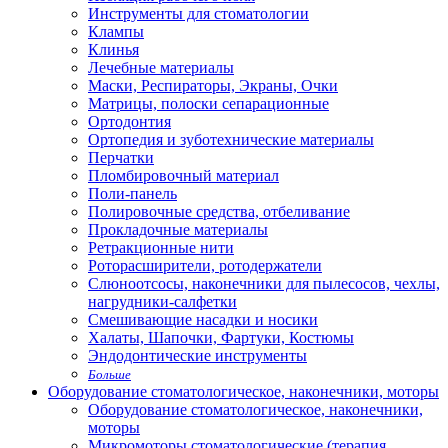
Инструменты для стоматологии
Клампы
Клинья
Лечебные материалы
Маски, Респираторы, Экраны, Очки
Матрицы, полоски сепарационные
Ортодонтия
Ортопедия и зуботехнические материалы
Перчатки
Пломбировочный материал
Поли-панель
Полировочные средства, отбеливание
Прокладочные материалы
Ретракционные нити
Роторасширители, ротодержатели
Слюноотсосы, наконечники для пылесосов, чехлы,
нагрудники-салфетки
Смешивающие насадки и носики
Халаты, Шапочки, Фартуки, Костюмы
Эндодонтические инструменты
Больше
Оборудование стоматологическое, наконечники, моторы
Оборудование стоматологическое, наконечники,
моторы
Микромоторы стоматологические (терапия,