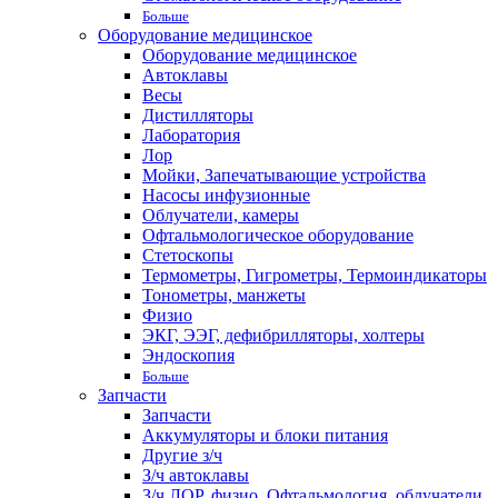
Больше
Оборудование медицинское
Оборудование медицинское
Автоклавы
Весы
Дистилляторы
Лаборатория
Лор
Мойки, Запечатывающие устройства
Насосы инфузионные
Облучатели, камеры
Офтальмологическое оборудование
Стетоскопы
Термометры, Гигрометры, Термоиндикаторы
Тонометры, манжеты
Физио
ЭКГ, ЭЭГ, дефибрилляторы, холтеры
Эндоскопия
Больше
Запчасти
Запчасти
Аккумуляторы и блоки питания
Другие з/ч
З/ч автоклавы
З/ч ЛОР, физио, Офтальмология, облучатели