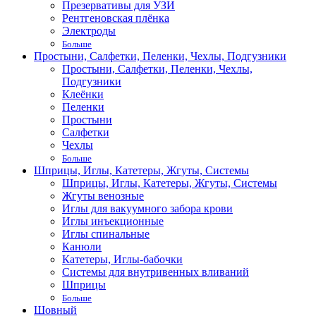
Презервативы для УЗИ
Рентгеновская плёнка
Электроды
Больше
Простыни, Салфетки, Пеленки, Чехлы, Подгузники
Простыни, Салфетки, Пеленки, Чехлы,
Подгузники
Клеёнки
Пеленки
Простыни
Салфетки
Чехлы
Больше
Шприцы, Иглы, Катетеры, Жгуты, Системы
Шприцы, Иглы, Катетеры, Жгуты, Системы
Жгуты венозные
Иглы для вакуумного забора крови
Иглы инъекционные
Иглы спинальные
Канюли
Катетеры, Иглы-бабочки
Системы для внутривенных вливаний
Шприцы
Больше
Шовный