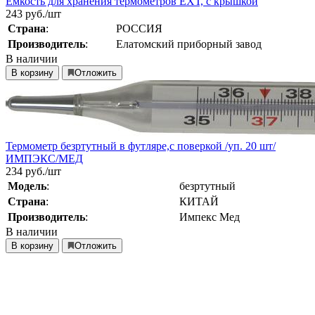
Емкость для хранения термометров ЕХТ, с крышкой
243
руб./шт
Страна
:
РОССИЯ
Производитель
:
Елатомский приборный завод
В наличии
В корзину
Отложить
Термометр безртутный в футляре,с поверкой /уп. 20 шт/
ИМПЭКС/МЕД
234
руб./шт
Модель
:
безртутный
Страна
:
КИТАЙ
Производитель
:
Импекс Мед
В наличии
В корзину
Отложить