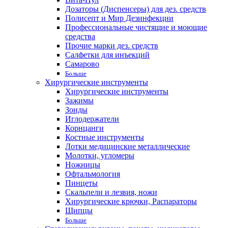
Дозаторы (Диспенсеры) для дез. средств
Полисепт и Мир Дезинфекции
Профессиональные чистящие и моющие
средства
Прочие марки дез. средств
Салфетки для инъекций
Самарово
Больше
Хирургические инструменты
Хирургические инструменты
Зажимы
Зонды
Иглодержатели
Корнцанги
Костные инструменты
Лотки медицинские металлические
Молотки, угломеры
Ножницы
Офтальмология
Пинцеты
Скальпели и лезвия, ножи
Хирургические крючки, Распараторы
Щипцы
Больше