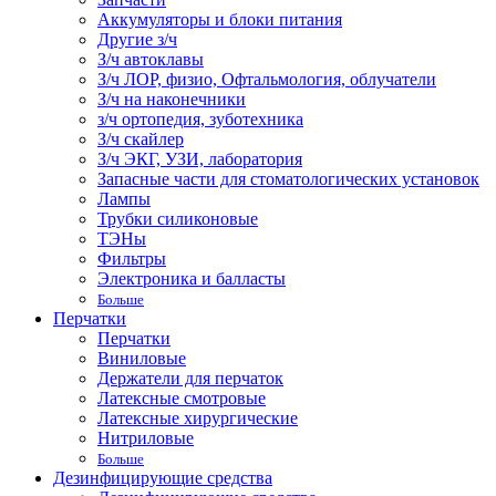
Аккумуляторы и блоки питания
Другие з/ч
З/ч автоклавы
З/ч ЛОР, физио, Офтальмология, облучатели
З/ч на наконечники
з/ч ортопедия, зуботехника
З/ч скайлер
З/ч ЭКГ, УЗИ, лаборатория
Запасные части для стоматологических установок
Лампы
Трубки силиконовые
ТЭНы
Фильтры
Электроника и балласты
Больше
Перчатки
Перчатки
Виниловые
Держатели для перчаток
Латексные смотровые
Латексные хирургические
Нитриловые
Больше
Дезинфицирующие средства