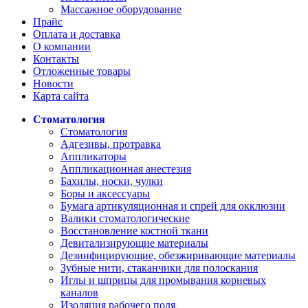
Массажное оборудование
Прайс
Оплата и доставка
О компании
Контакты
Отложенные товары
Новости
Карта сайта
Стоматология
Стоматология
Адгезивы, протравка
Аппликаторы
Аппликационная анестезия
Бахилы, носки, чулки
Боры и аксессуары
Бумага артикуляционная и спрей для окклюзии
Валики стоматологические
Восстановление костной ткани
Девитализирующие материалы
Дезинфицирующие, обезжиривающие материалы
Зубные нити, стаканчики для полоскания
Иглы и шприцы для промывания корневых
каналов
Изоляция рабочего поля