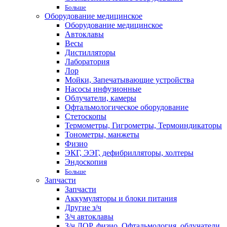
Больше
Оборудование медицинское
Оборудование медицинское
Автоклавы
Весы
Дистилляторы
Лаборатория
Лор
Мойки, Запечатывающие устройства
Насосы инфузионные
Облучатели, камеры
Офтальмологическое оборудование
Стетоскопы
Термометры, Гигрометры, Термоиндикаторы
Тонометры, манжеты
Физио
ЭКГ, ЭЭГ, дефибрилляторы, холтеры
Эндоскопия
Больше
Запчасти
Запчасти
Аккумуляторы и блоки питания
Другие з/ч
З/ч автоклавы
З/ч ЛОР, физио, Офтальмология, облучатели