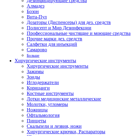
Дезинфицирующие средства
Алмадез
Бозон
Вита-Пул
Дозаторы (Диспенсеры) для дез. средств
Полисепт и Мир Дезинфекции
Профессиональные чистящие и моющие средства
Прочие марки дез. средств
Салфетки для инъекций
Самарово
Больше
Хирургические инструменты
Хирургические инструменты
Зажимы
Зонды
Иглодержатели
Корнцанги
Костные инструменты
Лотки медицинские металлические
Молотки, угломеры
Ножницы
Офтальмология
Пинцеты
Скальпели и лезвия, ножи
Хирургические крючки, Распараторы