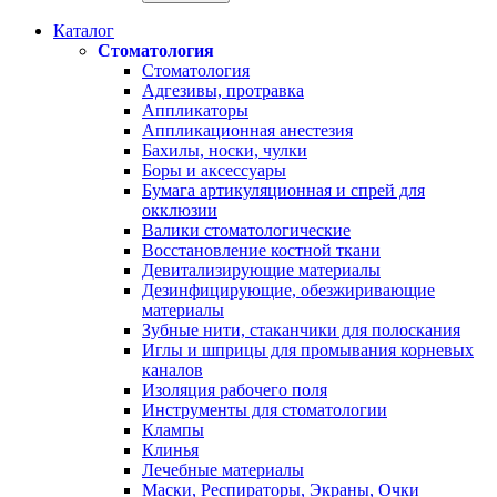
Каталог
Стоматология
Стоматология
Адгезивы, протравка
Аппликаторы
Аппликационная анестезия
Бахилы, носки, чулки
Боры и аксессуары
Бумага артикуляционная и спрей для
окклюзии
Валики стоматологические
Восстановление костной ткани
Девитализирующие материалы
Дезинфицирующие, обезжиривающие
материалы
Зубные нити, стаканчики для полоскания
Иглы и шприцы для промывания корневых
каналов
Изоляция рабочего поля
Инструменты для стоматологии
Клампы
Клинья
Лечебные материалы
Маски, Респираторы, Экраны, Очки