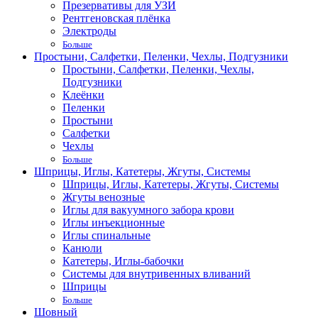
Презервативы для УЗИ
Рентгеновская плёнка
Электроды
Больше
Простыни, Салфетки, Пеленки, Чехлы, Подгузники
Простыни, Салфетки, Пеленки, Чехлы,
Подгузники
Клеёнки
Пеленки
Простыни
Салфетки
Чехлы
Больше
Шприцы, Иглы, Катетеры, Жгуты, Системы
Шприцы, Иглы, Катетеры, Жгуты, Системы
Жгуты венозные
Иглы для вакуумного забора крови
Иглы инъекционные
Иглы спинальные
Канюли
Катетеры, Иглы-бабочки
Системы для внутривенных вливаний
Шприцы
Больше
Шовный