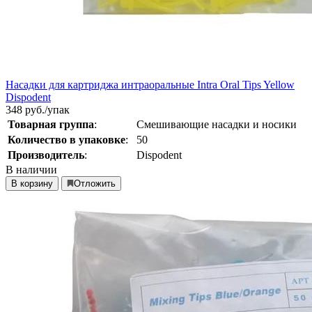
Насадки для картриджа интраоральные Intra Oral Tips Yellow
Dispodent
348
руб./упак
Товарная группа
:
Смешивающие насадки и носики
Количество в упаковке
:
50
Производитель
:
Dispodent
В наличии
В корзину
Отложить