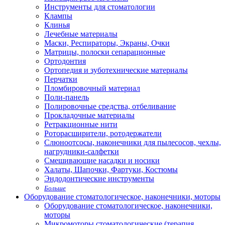
Инструменты для стоматологии
Клампы
Клинья
Лечебные материалы
Маски, Респираторы, Экраны, Очки
Матрицы, полоски сепарационные
Ортодонтия
Ортопедия и зуботехнические материалы
Перчатки
Пломбировочный материал
Поли-панель
Полировочные средства, отбеливание
Прокладочные материалы
Ретракционные нити
Роторасширители, ротодержатели
Слюноотсосы, наконечники для пылесосов, чехлы,
нагрудники-салфетки
Смешивающие насадки и носики
Халаты, Шапочки, Фартуки, Костюмы
Эндодонтические инструменты
Больше
Оборудование стоматологическое, наконечники, моторы
Оборудование стоматологическое, наконечники,
моторы
Микромоторы стоматологические (терапия,