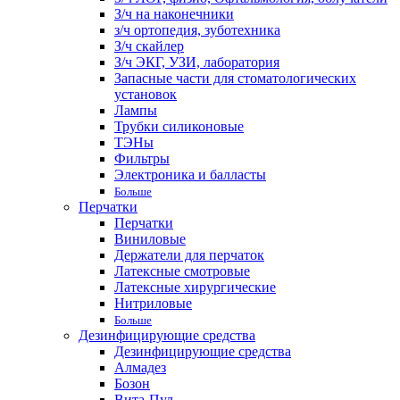
З/ч на наконечники
з/ч ортопедия, зуботехника
З/ч скайлер
З/ч ЭКГ, УЗИ, лаборатория
Запасные части для стоматологических
установок
Лампы
Трубки силиконовые
ТЭНы
Фильтры
Электроника и балласты
Больше
Перчатки
Перчатки
Виниловые
Держатели для перчаток
Латексные смотровые
Латексные хирургические
Нитриловые
Больше
Дезинфицирующие средства
Дезинфицирующие средства
Алмадез
Бозон
Вита-Пул