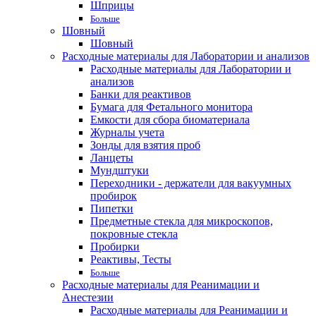
Шприцы
Больше
Шовный
Шовный
Расходные материалы для Лаборатории и анализов
Расходные материалы для Лаборатории и
анализов
Банки для реактивов
Бумага для Фетального монитора
Емкости для сбора биоматериала
Журналы учета
Зонды для взятия проб
Ланцеты
Мундштуки
Переходники - держатели для вакуумных
пробирок
Пипетки
Предметные стекла для микроскопов,
покровные стекла
Пробирки
Реактивы, Тесты
Больше
Расходные материалы для Реанимации и
Анестезии
Расходные материалы для Реанимации и