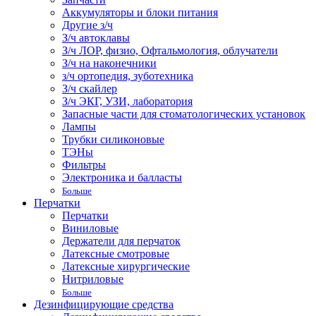
Аккумуляторы и блоки питания
Другие з/ч
З/ч автоклавы
З/ч ЛОР, физио, Офтальмология, облучатели
З/ч на наконечники
з/ч ортопедия, зуботехника
З/ч скайлер
З/ч ЭКГ, УЗИ, лаборатория
Запасные части для стоматологических установок
Лампы
Трубки силиконовые
ТЭНы
Фильтры
Электроника и балласты
Больше
Перчатки
Перчатки
Виниловые
Держатели для перчаток
Латексные смотровые
Латексные хирургические
Нитриловые
Больше
Дезинфицирующие средства