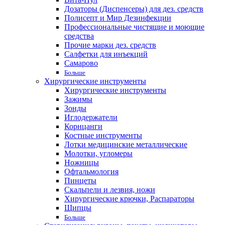
Дозаторы (Диспенсеры) для дез. средств
Полисепт и Мир Дезинфекции
Профессиональные чистящие и моющие
средства
Прочие марки дез. средств
Салфетки для инъекций
Самарово
Больше
Хирургические инструменты
Хирургические инструменты
Зажимы
Зонды
Иглодержатели
Корнцанги
Костные инструменты
Лотки медицинские металлические
Молотки, угломеры
Ножницы
Офтальмология
Пинцеты
Скальпели и лезвия, ножи
Хирургические крючки, Распараторы
Щипцы
Больше