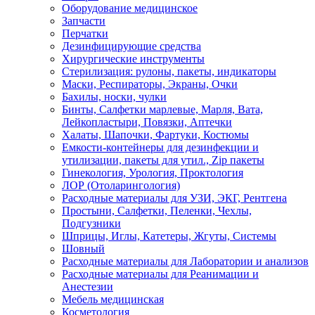
Оборудование медицинское
Запчасти
Перчатки
Дезинфицирующие средства
Хирургические инструменты
Стерилизация: рулоны, пакеты, индикаторы
Маски, Респираторы, Экраны, Очки
Бахилы, носки, чулки
Бинты, Салфетки марлевые, Марля, Вата,
Лейкопластыри, Повязки, Аптечки
Халаты, Шапочки, Фартуки, Костюмы
Емкости-контейнеры для дезинфекции и
утилизации, пакеты для утил., Zip пакеты
Гинекология, Урология, Проктология
ЛОР (Отоларингология)
Расходные материалы для УЗИ, ЭКГ, Рентгена
Простыни, Салфетки, Пеленки, Чехлы,
Подгузники
Шприцы, Иглы, Катетеры, Жгуты, Системы
Шовный
Расходные материалы для Лаборатории и анализов
Расходные материалы для Реанимации и
Анестезии
Мебель медицинская
Косметология