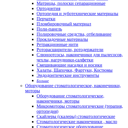
Матрицы, полоски сепарационные
Ортодонтия
Ортопедия и зуботехнические материалы
Перчатки
Пломбировочный материал
Поли-панель
Полировочные средства, отбеливание
Прокладочные материалы
Ретракционные нити
Роторасширители, ротодержатели
Слюноотсосы, наконечники для пылесосов,
чехлы, нагрудники-салфетки
Смешивающие насадки и носики
Халаты, Шапочки, Фартуки, Костюмы
Эндодонтические инструменты
Больше
Оборудование стоматологическое, наконечники,
моторы
Оборудование стоматологическое,
наконечники, моторы
Микромоторы стоматологические (терапия,
ортопедия)
Скайлеры (скалеры) стоматологические
Стоматологические наконечники , масло
Стоматологическое оборудование