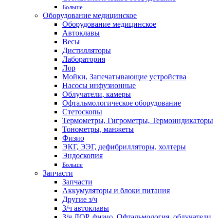
Больше
Оборудование медицинское
Оборудование медицинское
Автоклавы
Весы
Дистилляторы
Лаборатория
Лор
Мойки, Запечатывающие устройства
Насосы инфузионные
Облучатели, камеры
Офтальмологическое оборудование
Стетоскопы
Термометры, Гигрометры, Термоиндикаторы
Тонометры, манжеты
Физио
ЭКГ, ЭЭГ, дефибрилляторы, холтеры
Эндоскопия
Больше
Запчасти
Запчасти
Аккумуляторы и блоки питания
Другие з/ч
З/ч автоклавы
З/ч ЛОР, физио, Офтальмология, облучатели