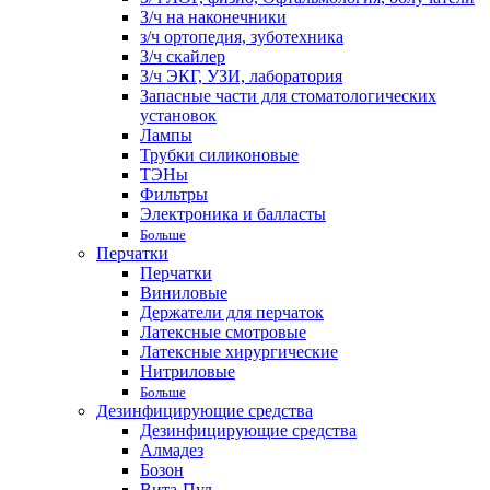
З/ч на наконечники
з/ч ортопедия, зуботехника
З/ч скайлер
З/ч ЭКГ, УЗИ, лаборатория
Запасные части для стоматологических
установок
Лампы
Трубки силиконовые
ТЭНы
Фильтры
Электроника и балласты
Больше
Перчатки
Перчатки
Виниловые
Держатели для перчаток
Латексные смотровые
Латексные хирургические
Нитриловые
Больше
Дезинфицирующие средства
Дезинфицирующие средства
Алмадез
Бозон
Вита-Пул