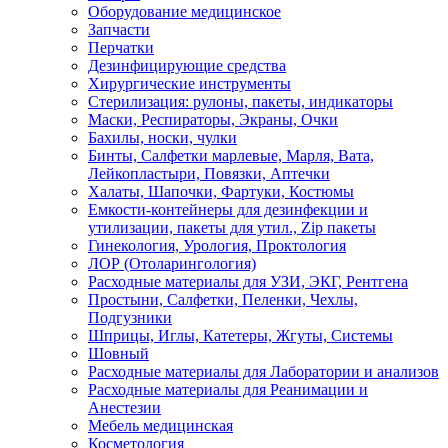
Оборудование медицинское
Запчасти
Перчатки
Дезинфицирующие средства
Хирургические инструменты
Стерилизация: рулоны, пакеты, индикаторы
Маски, Респираторы, Экраны, Очки
Бахилы, носки, чулки
Бинты, Салфетки марлевые, Марля, Вата,
Лейкопластыри, Повязки, Аптечки
Халаты, Шапочки, Фартуки, Костюмы
Емкости-контейнеры для дезинфекции и
утилизации, пакеты для утил., Zip пакеты
Гинекология, Урология, Проктология
ЛОР (Отоларингология)
Расходные материалы для УЗИ, ЭКГ, Рентгена
Простыни, Салфетки, Пеленки, Чехлы,
Подгузники
Шприцы, Иглы, Катетеры, Жгуты, Системы
Шовный
Расходные материалы для Лаборатории и анализов
Расходные материалы для Реанимации и
Анестезии
Мебель медицинская
Косметология