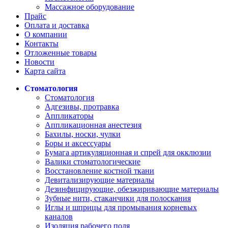
Массажное оборудование
Прайс
Оплата и доставка
О компании
Контакты
Отложенные товары
Новости
Карта сайта
Стоматология
Стоматология
Адгезивы, протравка
Аппликаторы
Аппликационная анестезия
Бахилы, носки, чулки
Боры и аксессуары
Бумага артикуляционная и спрей для окклюзии
Валики стоматологические
Восстановление костной ткани
Девитализирующие материалы
Дезинфицирующие, обезжиривающие материалы
Зубные нити, стаканчики для полоскания
Иглы и шприцы для промывания корневых
каналов
Изоляция рабочего поля