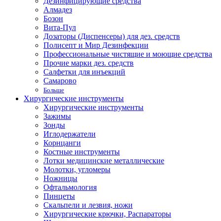
Дезинфицирующие средства
Алмадез
Бозон
Вита-Пул
Дозаторы (Диспенсеры) для дез. средств
Полисепт и Мир Дезинфекции
Профессиональные чистящие и моющие средства
Прочие марки дез. средств
Салфетки для инъекций
Самарово
Больше
Хирургические инструменты
Хирургические инструменты
Зажимы
Зонды
Иглодержатели
Корнцанги
Костные инструменты
Лотки медицинские металлические
Молотки, угломеры
Ножницы
Офтальмология
Пинцеты
Скальпели и лезвия, ножи
Хирургические крючки, Распараторы