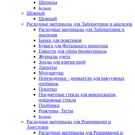
Шприцы
Больше
Шовный
Шовный
Расходные материалы для Лаборатории и анализов
Расходные материалы для Лаборатории и
анализов
Банки для реактивов
Бумага для Фетального монитора
Емкости для сбора биоматериала
Журналы учета
Зонды для взятия проб
Ланцеты
Мундштуки
Переходники - держатели для вакуумных
пробирок
Пипетки
Предметные стекла для микроскопов,
покровные стекла
Пробирки
Реактивы, Тесты
Больше
Расходные материалы для Реанимации и
Анестезии
Расходные материалы для Реанимации и