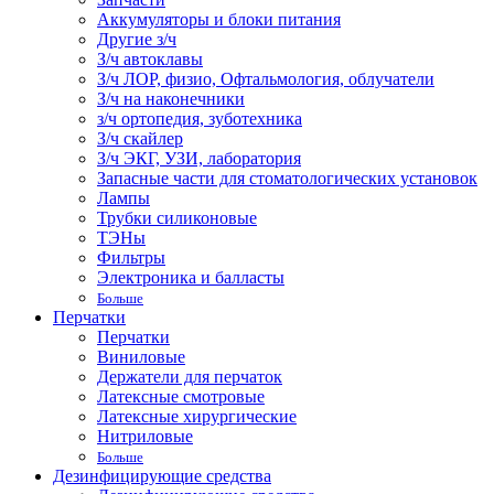
Аккумуляторы и блоки питания
Другие з/ч
З/ч автоклавы
З/ч ЛОР, физио, Офтальмология, облучатели
З/ч на наконечники
з/ч ортопедия, зуботехника
З/ч скайлер
З/ч ЭКГ, УЗИ, лаборатория
Запасные части для стоматологических установок
Лампы
Трубки силиконовые
ТЭНы
Фильтры
Электроника и балласты
Больше
Перчатки
Перчатки
Виниловые
Держатели для перчаток
Латексные смотровые
Латексные хирургические
Нитриловые
Больше
Дезинфицирующие средства