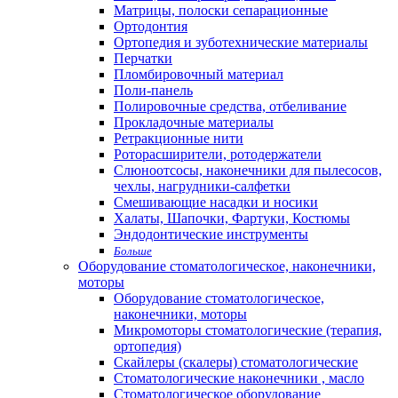
Матрицы, полоски сепарационные
Ортодонтия
Ортопедия и зуботехнические материалы
Перчатки
Пломбировочный материал
Поли-панель
Полировочные средства, отбеливание
Прокладочные материалы
Ретракционные нити
Роторасширители, ротодержатели
Слюноотсосы, наконечники для пылесосов,
чехлы, нагрудники-салфетки
Смешивающие насадки и носики
Халаты, Шапочки, Фартуки, Костюмы
Эндодонтические инструменты
Больше
Оборудование стоматологическое, наконечники,
моторы
Оборудование стоматологическое,
наконечники, моторы
Микромоторы стоматологические (терапия,
ортопедия)
Скайлеры (скалеры) стоматологические
Стоматологические наконечники , масло
Стоматологическое оборудование