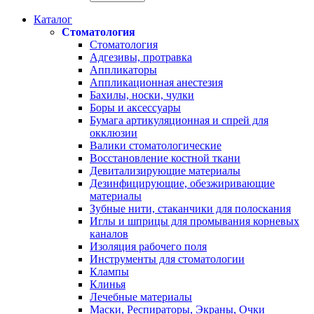
Каталог
Стоматология
Стоматология
Адгезивы, протравка
Аппликаторы
Аппликационная анестезия
Бахилы, носки, чулки
Боры и аксессуары
Бумага артикуляционная и спрей для
окклюзии
Валики стоматологические
Восстановление костной ткани
Девитализирующие материалы
Дезинфицирующие, обезжиривающие
материалы
Зубные нити, стаканчики для полоскания
Иглы и шприцы для промывания корневых
каналов
Изоляция рабочего поля
Инструменты для стоматологии
Клампы
Клинья
Лечебные материалы
Маски, Респираторы, Экраны, Очки