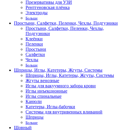
Презервативы для УЗИ
Рентгеновская плёнка
Электроды
Больше
Простыни, Салфетки, Пеленки, Чехлы, Подгузники
Простыни, Салфетки, Пеленки, Чехлы,
Подгузники
Клеёнки
Пеленки
Простыни
Салфетки
Чехлы
Больше
Шприцы, Иглы, Катетеры, Жгуты, Системы
Шприцы, Иглы, Катетеры, Жгуты, Системы
Жгуты венозные
Иглы для вакуумного забора крови
Иглы инъекционные
Иглы спинальные
Канюли
Катетеры, Иглы-бабочки
Системы для внутривенных вливаний
Шприцы
Больше
Шовный