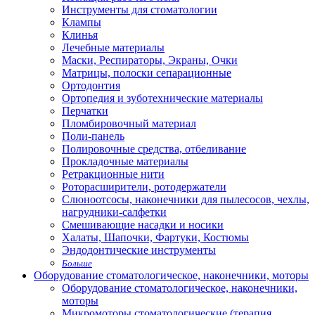
Инструменты для стоматологии
Клампы
Клинья
Лечебные материалы
Маски, Респираторы, Экраны, Очки
Матрицы, полоски сепарационные
Ортодонтия
Ортопедия и зуботехнические материалы
Перчатки
Пломбировочный материал
Поли-панель
Полировочные средства, отбеливание
Прокладочные материалы
Ретракционные нити
Роторасширители, ротодержатели
Слюноотсосы, наконечники для пылесосов, чехлы,
нагрудники-салфетки
Смешивающие насадки и носики
Халаты, Шапочки, Фартуки, Костюмы
Эндодонтические инструменты
Больше
Оборудование стоматологическое, наконечники, моторы
Оборудование стоматологическое, наконечники,
моторы
Микромоторы стоматологические (терапия,