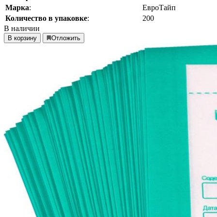
Марка
:
ЕвроТайп
Количество в упаковке
:
200
В наличии
В корзину
Отложить