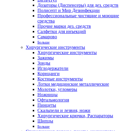
Дозаторы (Диспенсеры) для дез. средств
Полисепт и Мир Дезинфекции
Профессиональные чистящие и моющие
средства
Прочие марки дез. средств
Салфетки для инъекций
Самарово
Больше
Хирургические инструменты
Хирургические инструменты
Зажимы
Зонды
Иглодержатели
Корнцанги
Костные инструменты
Лотки медицинские металлические
Молотки, угломеры
Ножницы
Офтальмология
Пинцеты
Скальпели и лезвия, ножи
Хирургические крючки, Распараторы
Щипцы
Больше