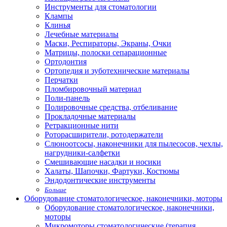
Инструменты для стоматологии
Клампы
Клинья
Лечебные материалы
Маски, Респираторы, Экраны, Очки
Матрицы, полоски сепарационные
Ортодонтия
Ортопедия и зуботехнические материалы
Перчатки
Пломбировочный материал
Поли-панель
Полировочные средства, отбеливание
Прокладочные материалы
Ретракционные нити
Роторасширители, ротодержатели
Слюноотсосы, наконечники для пылесосов, чехлы,
нагрудники-салфетки
Смешивающие насадки и носики
Халаты, Шапочки, Фартуки, Костюмы
Эндодонтические инструменты
Больше
Оборудование стоматологическое, наконечники, моторы
Оборудование стоматологическое, наконечники,
моторы
Микромоторы стоматологические (терапия,