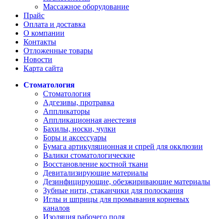
Массажное оборудование
Прайс
Оплата и доставка
О компании
Контакты
Отложенные товары
Новости
Карта сайта
Стоматология
Стоматология
Адгезивы, протравка
Аппликаторы
Аппликационная анестезия
Бахилы, носки, чулки
Боры и аксессуары
Бумага артикуляционная и спрей для окклюзии
Валики стоматологические
Восстановление костной ткани
Девитализирующие материалы
Дезинфицирующие, обезжиривающие материалы
Зубные нити, стаканчики для полоскания
Иглы и шприцы для промывания корневых
каналов
Изоляция рабочего поля