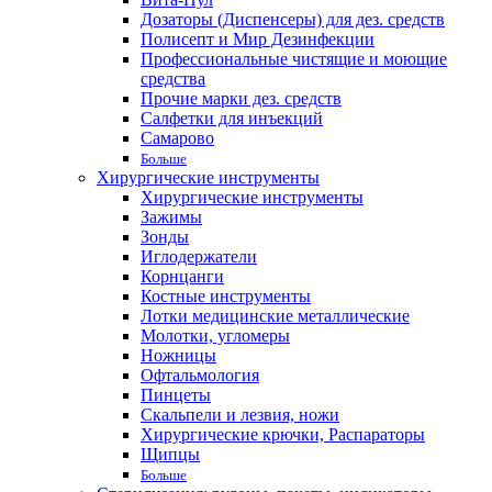
Дозаторы (Диспенсеры) для дез. средств
Полисепт и Мир Дезинфекции
Профессиональные чистящие и моющие
средства
Прочие марки дез. средств
Салфетки для инъекций
Самарово
Больше
Хирургические инструменты
Хирургические инструменты
Зажимы
Зонды
Иглодержатели
Корнцанги
Костные инструменты
Лотки медицинские металлические
Молотки, угломеры
Ножницы
Офтальмология
Пинцеты
Скальпели и лезвия, ножи
Хирургические крючки, Распараторы
Щипцы
Больше