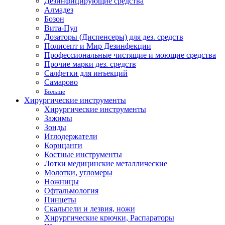
Дезинфицирующие средства
Алмадез
Бозон
Вита-Пул
Дозаторы (Диспенсеры) для дез. средств
Полисепт и Мир Дезинфекции
Профессиональные чистящие и моющие средства
Прочие марки дез. средств
Салфетки для инъекций
Самарово
Больше
Хирургические инструменты
Хирургические инструменты
Зажимы
Зонды
Иглодержатели
Корнцанги
Костные инструменты
Лотки медицинские металлические
Молотки, угломеры
Ножницы
Офтальмология
Пинцеты
Скальпели и лезвия, ножи
Хирургические крючки, Распараторы