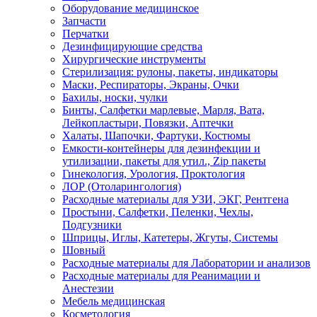
Оборудование медицинское
Запчасти
Перчатки
Дезинфицирующие средства
Хирургические инструменты
Стерилизация: рулоны, пакеты, индикаторы
Маски, Респираторы, Экраны, Очки
Бахилы, носки, чулки
Бинты, Салфетки марлевые, Марля, Вата,
Лейкопластыри, Повязки, Аптечки
Халаты, Шапочки, Фартуки, Костюмы
Емкости-контейнеры для дезинфекции и
утилизации, пакеты для утил., Zip пакеты
Гинекология, Урология, Проктология
ЛОР (Отоларингология)
Расходные материалы для УЗИ, ЭКГ, Рентгена
Простыни, Салфетки, Пеленки, Чехлы,
Подгузники
Шприцы, Иглы, Катетеры, Жгуты, Системы
Шовный
Расходные материалы для Лаборатории и анализов
Расходные материалы для Реанимации и
Анестезии
Мебель медицинская
Косметология