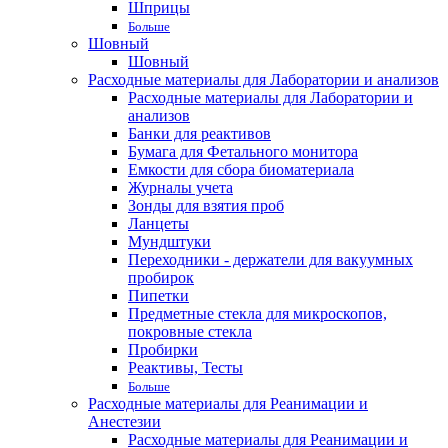
Шприцы
Больше
Шовный
Шовный
Расходные материалы для Лаборатории и анализов
Расходные материалы для Лаборатории и
анализов
Банки для реактивов
Бумага для Фетального монитора
Емкости для сбора биоматериала
Журналы учета
Зонды для взятия проб
Ланцеты
Мундштуки
Переходники - держатели для вакуумных
пробирок
Пипетки
Предметные стекла для микроскопов,
покровные стекла
Пробирки
Реактивы, Тесты
Больше
Расходные материалы для Реанимации и
Анестезии
Расходные материалы для Реанимации и