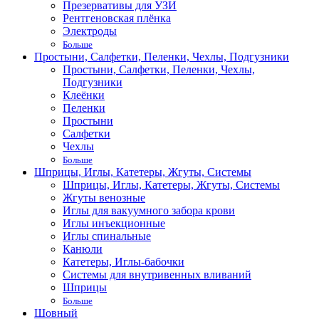
Презервативы для УЗИ
Рентгеновская плёнка
Электроды
Больше
Простыни, Салфетки, Пеленки, Чехлы, Подгузники
Простыни, Салфетки, Пеленки, Чехлы,
Подгузники
Клеёнки
Пеленки
Простыни
Салфетки
Чехлы
Больше
Шприцы, Иглы, Катетеры, Жгуты, Системы
Шприцы, Иглы, Катетеры, Жгуты, Системы
Жгуты венозные
Иглы для вакуумного забора крови
Иглы инъекционные
Иглы спинальные
Канюли
Катетеры, Иглы-бабочки
Системы для внутривенных вливаний
Шприцы
Больше
Шовный