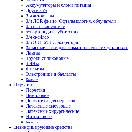
Аккумуляторы и блоки питания
Другие з/ч
З/ч автоклавы
З/ч ЛОР, физио, Офтальмология, облучатели
З/ч на наконечники
з/ч ортопедия, зуботехника
З/ч скайлер
З/ч ЭКГ, УЗИ, лаборатория
Запасные части для стоматологических установок
Лампы
Трубки силиконовые
ТЭНы
Фильтры
Электроника и балласты
Больше
Перчатки
Перчатки
Виниловые
Держатели для перчаток
Латексные смотровые
Латексные хирургические
Нитриловые
Больше
Дезинфицирующие средства