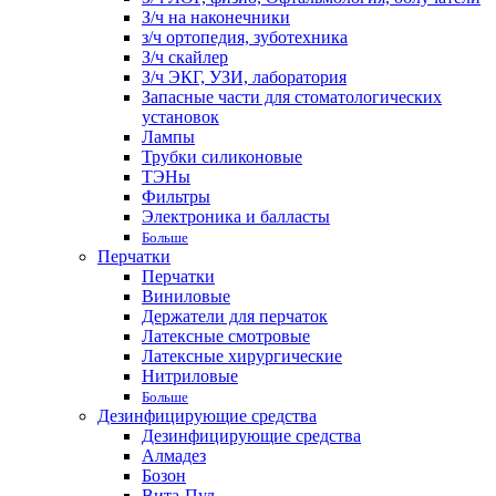
З/ч на наконечники
з/ч ортопедия, зуботехника
З/ч скайлер
З/ч ЭКГ, УЗИ, лаборатория
Запасные части для стоматологических
установок
Лампы
Трубки силиконовые
ТЭНы
Фильтры
Электроника и балласты
Больше
Перчатки
Перчатки
Виниловые
Держатели для перчаток
Латексные смотровые
Латексные хирургические
Нитриловые
Больше
Дезинфицирующие средства
Дезинфицирующие средства
Алмадез
Бозон
Вита-Пул