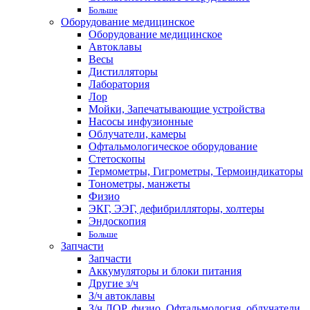
Больше
Оборудование медицинское
Оборудование медицинское
Автоклавы
Весы
Дистилляторы
Лаборатория
Лор
Мойки, Запечатывающие устройства
Насосы инфузионные
Облучатели, камеры
Офтальмологическое оборудование
Стетоскопы
Термометры, Гигрометры, Термоиндикаторы
Тонометры, манжеты
Физио
ЭКГ, ЭЭГ, дефибрилляторы, холтеры
Эндоскопия
Больше
Запчасти
Запчасти
Аккумуляторы и блоки питания
Другие з/ч
З/ч автоклавы
З/ч ЛОР, физио, Офтальмология, облучатели