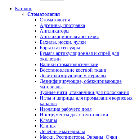
Каталог
Стоматология
Стоматология
Адгезивы, протравка
Аппликаторы
Аппликационная анестезия
Бахилы, носки, чулки
Боры и аксессуары
Бумага артикуляционная и спрей для
окклюзии
Валики стоматологические
Восстановление костной ткани
Девитализирующие материалы
Дезинфицирующие, обезжиривающие
материалы
Зубные нити, стаканчики для полоскания
Иглы и шприцы для промывания корневых
каналов
Изоляция рабочего поля
Инструменты для стоматологии
Клампы
Клинья
Лечебные материалы
Маски, Респираторы, Экраны, Очки