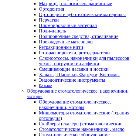
Матрицы, полоски сепарационные
Ортодонтия
Ортопедия и зуботехнические материалы
Перчатки
Пломбировочный материал
Поли-панель
Полировочные средства, отбеливание
Прокладочные материалы
Ретракционные нити
Роторасширители, ротодержатели
Слюноотсосы, наконечники для пылесосов,
чехлы, нагрудники-салфетки
Смешивающие насадки и носики
Халаты, Шапочки, Фартуки, Костюмы
Эндодонтические инструменты
Больше
Оборудование стоматологическое, наконечники,
моторы
Оборудование стоматологическое,
наконечники, моторы
Микромоторы стоматологические (терапия,
ортопедия)
Скайлеры (скалеры) стоматологические
Стоматологические наконечники , масло
Стоматологическое оборудование