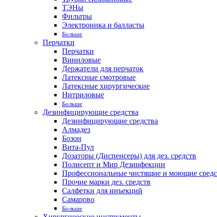
ТЭНы
Фильтры
Электроника и балласты
Больше
Перчатки
Перчатки
Виниловые
Держатели для перчаток
Латексные смотровые
Латексные хирургические
Нитриловые
Больше
Дезинфицирующие средства
Дезинфицирующие средства
Алмадез
Бозон
Вита-Пул
Дозаторы (Диспенсеры) для дез. средств
Полисепт и Мир Дезинфекции
Профессиональные чистящие и моющие средс
Прочие марки дез. средств
Салфетки для инъекций
Самарово
Больше
Хирургические инструменты