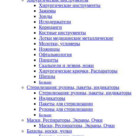
Хирургические инструменты
Зажимы
Зонды
Иглодержатели
Корнцанги
Костные инструменты
Лотки медицинские металлические
Молотки, угломеры
Ножницы
Офтальмология
Пинцеты
Скальпели и лезвия, ножи
Хирургические крючки, Распараторы
Щипцы
Больше
Стерилизация: рулоны, пакеты, индикаторы
Стерилизация: рулоны, пакеты, индикаторы
Индикаторы
Пакеты для стерилизации
Рулоны для стерилизации
Больше
Маски, Респираторы, Экраны, Очки
Маски, Респираторы, Экраны, Очки
Бахилы, носки, чулки