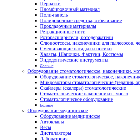
Перчатки
Пломбировочный материал
Поли-панель
Полировочные средства, отбеливание
Прокладочные материалы
Ретракционные нити
Роторасширители, ротодержатели
Слюноотсосы, наконечники для пылесосов, ч
Смешивающие насадки и носики
Халаты, Шапочки, Фартуки, Костюмы
Эндодонтические инструменты
Больше
Оборудование стоматологическое, наконечники, м
Оборудование стоматологическое, наконечни
Микромоторы стоматологические (терапия, о
Скайлеры (скалеры) стоматологические
Стоматологические наконечники , масло
Стоматологическое оборудование
Больше
Оборудование медицинское
Оборудование медицинское
Автоклавы
Весы
Дистилляторы
Лаборатория