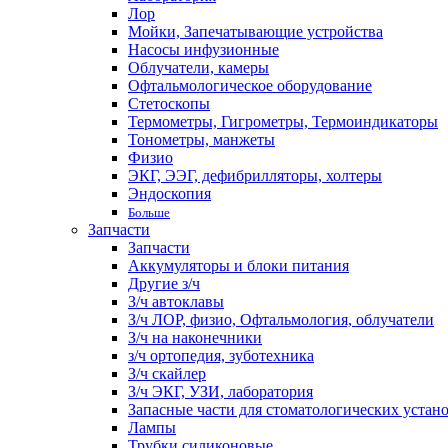
Лор
Мойки, Запечатывающие устройства
Насосы инфузионные
Облучатели, камеры
Офтальмологическое оборудование
Стетоскопы
Термометры, Гигрометры, Термоиндикаторы
Тонометры, манжеты
Физио
ЭКГ, ЭЭГ, дефибрилляторы, холтеры
Эндоскопия
Больше
Запчасти
Запчасти
Аккумуляторы и блоки питания
Другие з/ч
З/ч автоклавы
З/ч ЛОР, физио, Офтальмология, облучатели
З/ч на наконечники
з/ч ортопедия, зуботехника
З/ч скайлер
З/ч ЭКГ, УЗИ, лаборатория
Запасные части для стоматологических устан
Лампы
Трубки силиконовые