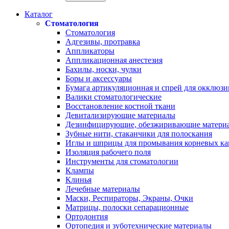
Каталог
Стоматология
Стоматология
Адгезивы, протравка
Аппликаторы
Аппликационная анестезия
Бахилы, носки, чулки
Боры и аксессуары
Бумага артикуляционная и спрей для окклюзи
Валики стоматологические
Восстановление костной ткани
Девитализирующие материалы
Дезинфицирующие, обезжиривающие матери
Зубные нити, стаканчики для полоскания
Иглы и шприцы для промывания корневых ка
Изоляция рабочего поля
Инструменты для стоматологии
Клампы
Клинья
Лечебные материалы
Маски, Респираторы, Экраны, Очки
Матрицы, полоски сепарационные
Ортодонтия
Ортопедия и зуботехнические материалы