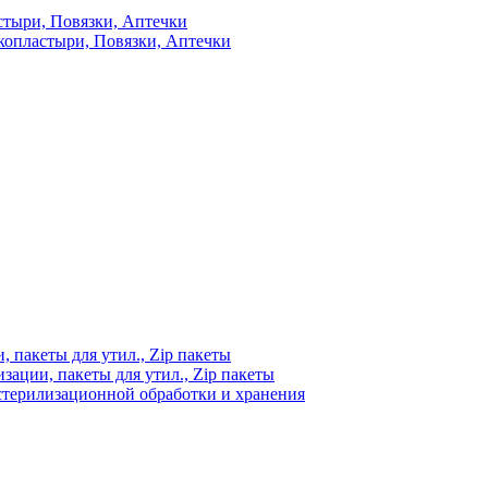
стыри, Повязки, Аптечки
копластыри, Повязки, Аптечки
 пакеты для утил., Zip пакеты
ации, пакеты для утил., Zip пакеты
стерилизационной обработки и хранения