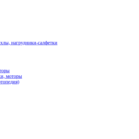
ехлы, нагрудники-салфетки
оторы
ки, моторы
ртопедия)