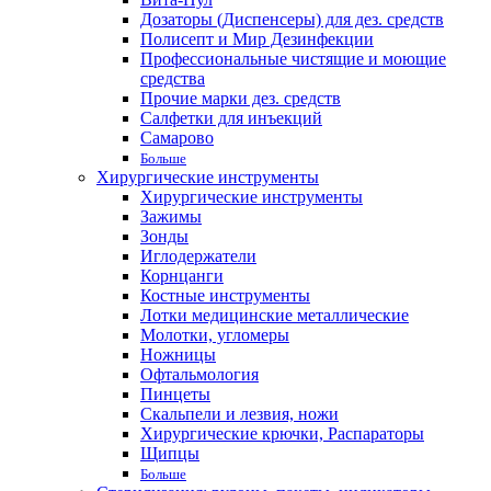
Дозаторы (Диспенсеры) для дез. средств
Полисепт и Мир Дезинфекции
Профессиональные чистящие и моющие
средства
Прочие марки дез. средств
Салфетки для инъекций
Самарово
Больше
Хирургические инструменты
Хирургические инструменты
Зажимы
Зонды
Иглодержатели
Корнцанги
Костные инструменты
Лотки медицинские металлические
Молотки, угломеры
Ножницы
Офтальмология
Пинцеты
Скальпели и лезвия, ножи
Хирургические крючки, Распараторы
Щипцы
Больше