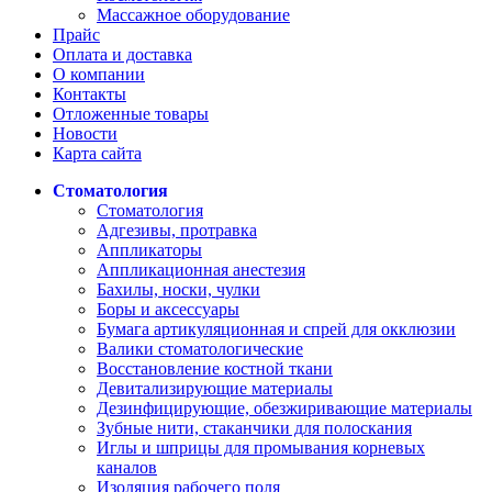
Массажное оборудование
Прайс
Оплата и доставка
О компании
Контакты
Отложенные товары
Новости
Карта сайта
Стоматология
Стоматология
Адгезивы, протравка
Аппликаторы
Аппликационная анестезия
Бахилы, носки, чулки
Боры и аксессуары
Бумага артикуляционная и спрей для окклюзии
Валики стоматологические
Восстановление костной ткани
Девитализирующие материалы
Дезинфицирующие, обезжиривающие материалы
Зубные нити, стаканчики для полоскания
Иглы и шприцы для промывания корневых
каналов
Изоляция рабочего поля