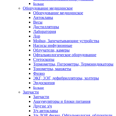
Больше
Оборудование медицинское
Оборудование медицинское
Автоклавы
Весы
Дистилляторы
Лаборатория
Лор
Мойки, Запечатывающие устройства
Насосы инфузионные
Облучатели, камеры
Офтальмологическое оборудование
Стетоскопы
Термометры, Гигрометры, Термоиндикаторы
Тонометры, манжеты
Физио
ЭКГ, ЭЭГ, дефибрилляторы, холтеры
Эндоскопия
Больше
Запчасти
Запчасти
Аккумуляторы и блоки питания
Другие з/ч
З/ч автоклавы
З/ч ЛОР, физио, Офтальмология, облучатели