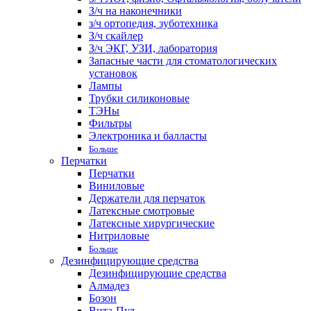
З/ч на наконечники
з/ч ортопедия, зуботехника
З/ч скайлер
З/ч ЭКГ, УЗИ, лаборатория
Запасные части для стоматологических
установок
Лампы
Трубки силиконовые
ТЭНы
Фильтры
Электроника и балласты
Больше
Перчатки
Перчатки
Виниловые
Держатели для перчаток
Латексные смотровые
Латексные хирургические
Нитриловые
Больше
Дезинфицирующие средства
Дезинфицирующие средства
Алмадез
Бозон
Вита-Пул