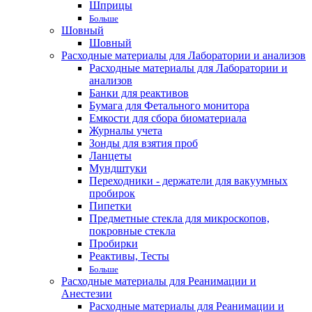
Шприцы
Больше
Шовный
Шовный
Расходные материалы для Лаборатории и анализов
Расходные материалы для Лаборатории и
анализов
Банки для реактивов
Бумага для Фетального монитора
Емкости для сбора биоматериала
Журналы учета
Зонды для взятия проб
Ланцеты
Мундштуки
Переходники - держатели для вакуумных
пробирок
Пипетки
Предметные стекла для микроскопов,
покровные стекла
Пробирки
Реактивы, Тесты
Больше
Расходные материалы для Реанимации и
Анестезии
Расходные материалы для Реанимации и