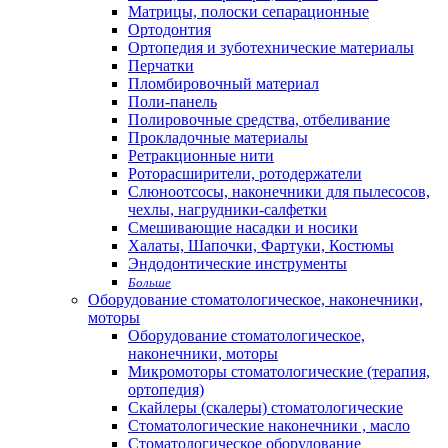
Матрицы, полоски сепарационные
Ортодонтия
Ортопедия и зуботехнические материалы
Перчатки
Пломбировочный материал
Поли-панель
Полировочные средства, отбеливание
Прокладочные материалы
Ретракционные нити
Роторасширители, ротодержатели
Слюноотсосы, наконечники для пылесосов,
чехлы, нагрудники-салфетки
Смешивающие насадки и носики
Халаты, Шапочки, Фартуки, Костюмы
Эндодонтические инструменты
Больше
Оборудование стоматологическое, наконечники,
моторы
Оборудование стоматологическое,
наконечники, моторы
Микромоторы стоматологические (терапия,
ортопедия)
Скайлеры (скалеры) стоматологические
Стоматологические наконечники , масло
Стоматологическое оборудование