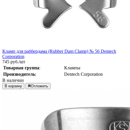
Кламп для раббердама (Rubber Dam Clamp) № 56 Dentech
Corporation
745
руб./шт
Товарная группа
:
Клампы
Производитель
:
Dentech Corporation
В наличии
В корзину
Отложить