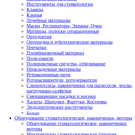
Инструменты для стоматологии
Клампы
Клинья
Лечебные материалы
Маски, Респираторы, Экраны, Очки
Матрицы, полоски сепарационные
Ортодонтия
Ортопедия и зуботехнические материалы
Перчатки
Пломбировочный материал
Поли-панель
Полировочные средства, отбеливание
Прокладочные материалы
Ретракционные нити
Роторасширители, ротодержатели
Слюноотсосы, наконечники для пылесосов, чехлы,
нагрудники-салфетки
Смешивающие насадки и носики
Халаты, Шапочки, Фартуки, Костюмы
Эндодонтические инструменты
Больше
Оборудование стоматологическое, наконечники, моторы
Оборудование стоматологическое, наконечники,
моторы
Микромоторы стоматологические (терапия,