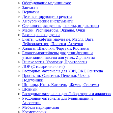
Оборудование медицинское
Запчасти
Перчатки
Дезинфицирующие средства
Хирургические инструменты
Стерилизация: рулоны, пакеты, индикаторы
Маски, Респираторы, Экраны, Очки
Бахилы, носки, чулки
Бинты, Салфетки марлевые, Марля, Вата,
Лейкопластыри, Повязки, Аптечки
Халаты, Шапочки, Фартуки, Костюмы
Емкости-контейнеры для дезинфекции и
утилизации, пакеты для утил., Zip пакеты
Гинекология, Урология, Проктология
ЛОР (Отоларингология)
Расходные материалы для УЗИ, ЭКГ, Рентгена
Простыни, Салфетки, Пеленки, Чехлы,
Подгузники
Шприцы, Иглы, Катетеры, Жгуты, Системы
Шовный
Расходные материалы для Лаборатории и анализов
Расходные материалы для Реанимации и
Анестезии
Мебель медицинская
Косметология