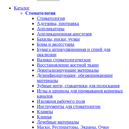
Каталог
Стоматология
Стоматология
Адгезивы, протравка
Аппликаторы
Аппликационная анестезия
Бахилы, носки, чулки
Боры и аксессуары
Бумага артикуляционная и спрей для
окклюзии
Валики стоматологические
Восстановление костной ткани
Девитализирующие материалы
Дезинфицирующие, обезжиривающие
материалы
Зубные нити, стаканчики для полоскания
Иглы и шприцы для промывания корневых
каналов
Изоляция рабочего поля
Инструменты для стоматологии
Клампы
Клинья
Лечебные материалы
Маски, Респираторы, Экраны, Очки