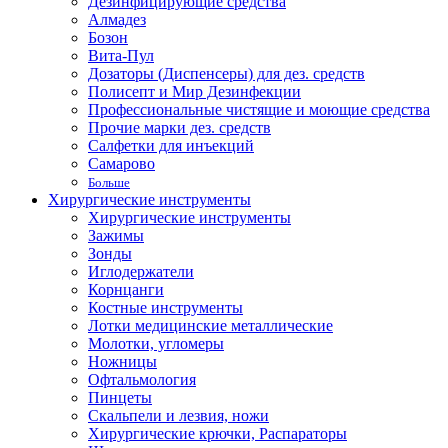
Дезинфицирующие средства
Алмадез
Бозон
Вита-Пул
Дозаторы (Диспенсеры) для дез. средств
Полисепт и Мир Дезинфекции
Профессиональные чистящие и моющие средства
Прочие марки дез. средств
Салфетки для инъекций
Самарово
Больше
Хирургические инструменты
Хирургические инструменты
Зажимы
Зонды
Иглодержатели
Корнцанги
Костные инструменты
Лотки медицинские металлические
Молотки, угломеры
Ножницы
Офтальмология
Пинцеты
Скальпели и лезвия, ножи
Хирургические крючки, Распараторы