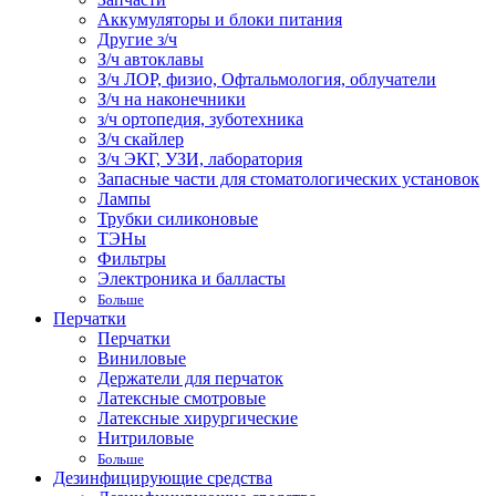
Аккумуляторы и блоки питания
Другие з/ч
З/ч автоклавы
З/ч ЛОР, физио, Офтальмология, облучатели
З/ч на наконечники
з/ч ортопедия, зуботехника
З/ч скайлер
З/ч ЭКГ, УЗИ, лаборатория
Запасные части для стоматологических установок
Лампы
Трубки силиконовые
ТЭНы
Фильтры
Электроника и балласты
Больше
Перчатки
Перчатки
Виниловые
Держатели для перчаток
Латексные смотровые
Латексные хирургические
Нитриловые
Больше
Дезинфицирующие средства