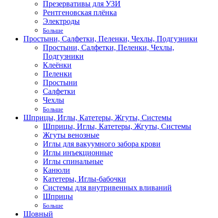
Презервативы для УЗИ
Рентгеновская плёнка
Электроды
Больше
Простыни, Салфетки, Пеленки, Чехлы, Подгузники
Простыни, Салфетки, Пеленки, Чехлы,
Подгузники
Клеёнки
Пеленки
Простыни
Салфетки
Чехлы
Больше
Шприцы, Иглы, Катетеры, Жгуты, Системы
Шприцы, Иглы, Катетеры, Жгуты, Системы
Жгуты венозные
Иглы для вакуумного забора крови
Иглы инъекционные
Иглы спинальные
Канюли
Катетеры, Иглы-бабочки
Системы для внутривенных вливаний
Шприцы
Больше
Шовный