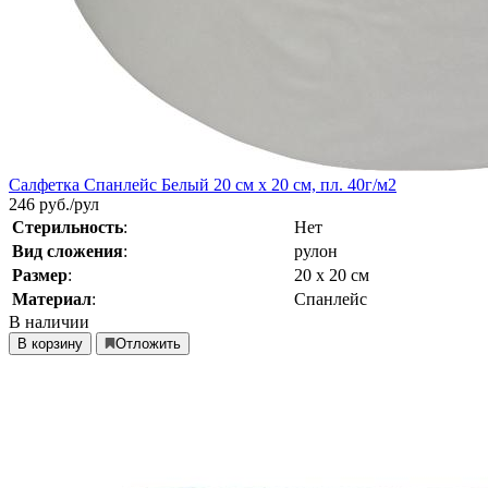
Салфетка Спанлейс Белый 20 см х 20 см, пл. 40г/м2
246
руб./рул
Стерильность
:
Нет
Вид сложения
:
рулон
Размер
:
20 х 20 см
Материал
:
Спанлейс
В наличии
В корзину
Отложить