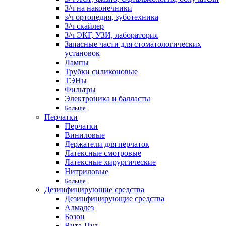
З/ч на наконечники
з/ч ортопедия, зуботехника
З/ч скайлер
З/ч ЭКГ, УЗИ, лаборатория
Запасные части для стоматологических
установок
Лампы
Трубки силиконовые
ТЭНы
Фильтры
Электроника и балласты
Больше
Перчатки
Перчатки
Виниловые
Держатели для перчаток
Латексные смотровые
Латексные хирургические
Нитриловые
Больше
Дезинфицирующие средства
Дезинфицирующие средства
Алмадез
Бозон
Вита-Пул