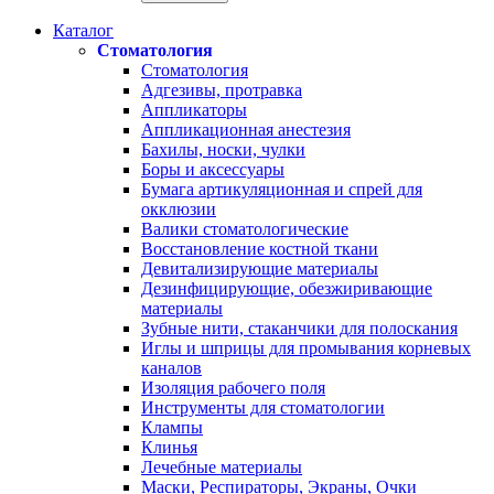
Каталог
Стоматология
Стоматология
Адгезивы, протравка
Аппликаторы
Аппликационная анестезия
Бахилы, носки, чулки
Боры и аксессуары
Бумага артикуляционная и спрей для
окклюзии
Валики стоматологические
Восстановление костной ткани
Девитализирующие материалы
Дезинфицирующие, обезжиривающие
материалы
Зубные нити, стаканчики для полоскания
Иглы и шприцы для промывания корневых
каналов
Изоляция рабочего поля
Инструменты для стоматологии
Клампы
Клинья
Лечебные материалы
Маски, Респираторы, Экраны, Очки