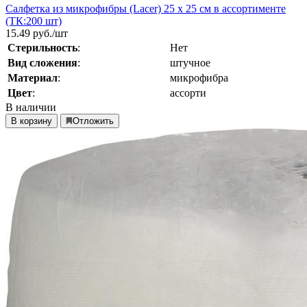
Салфетка из микрофибры (Lacer) 25 х 25 см в ассортименте
(ТК:200 шт)
15.49
руб./шт
Стерильность
:
Нет
Вид сложения
:
штучное
Материал
:
микрофибра
Цвет
:
ассорти
В наличии
В корзину
Отложить