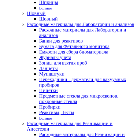
Шприцы
Больше
Шовный
Шовный
Расходные материалы для Лаборатории и анализов
Расходные материалы для Лаборатории и
анализов
Банки для реактивов
Бумага для Фетального монитора
Емкости для сбора биоматериала
Журналы учета
Зонды для взятия проб
Ланцеты
Мундштуки
Переходники - держатели для вакуумных
пробирок
Пипетки
Предметные стекла для микроскопов,
покровные стекла
Пробирки
Реактивы, Тесты
Больше
Расходные материалы для Реанимации и
Анестезии
Расходные материалы для Реанимации и