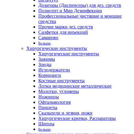
Дозаторы (Диспенсеры) для дез. средств
Полисепт и Мир Дезинфекции
Профессиональные чистящие и моющие
средства
Прочие марки дез. средств
Салфетки для инъекций
Самарово
Больше
Хирургические инструменты
Хирургические инструменты
Зажимы
Зонды
Иглодержатели
Корнцанги
Костные инструменты
Лотки медицинские металлические
Молотки, угломеры
Ножницы
Офтальмология
Пинцеты
Скальпели и лезвия, ножи
Хирургические крючки, Распараторы
Щипцы
Больше