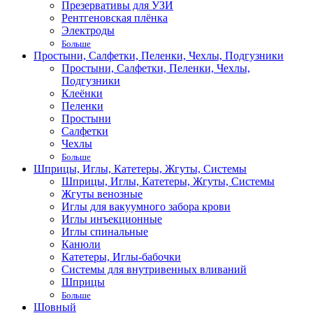
Презервативы для УЗИ
Рентгеновская плёнка
Электроды
Больше
Простыни, Салфетки, Пеленки, Чехлы, Подгузники
Простыни, Салфетки, Пеленки, Чехлы,
Подгузники
Клеёнки
Пеленки
Простыни
Салфетки
Чехлы
Больше
Шприцы, Иглы, Катетеры, Жгуты, Системы
Шприцы, Иглы, Катетеры, Жгуты, Системы
Жгуты венозные
Иглы для вакуумного забора крови
Иглы инъекционные
Иглы спинальные
Канюли
Катетеры, Иглы-бабочки
Системы для внутривенных вливаний
Шприцы
Больше
Шовный