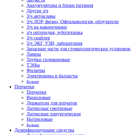
Аккумуляторы и блоки питания
Другие з/ч
З/ч автоклавы
З/ч ЛОР, физио, Офтальмология, облучатели
З/ч на наконечники
з/ч ортопедия, зуботехника
З/ч скайлер
З/ч ЭКГ, УЗИ, лаборатория
Запасные части для стоматологических установок
Лампы
Трубки силиконовые
ТЭНы
Фильтры
Электроника и балласты
Больше
Перчатки
Перчатки
Виниловые
Держатели для перчаток
Латексные смотровые
Латексные хирургические
Нитриловые
Больше
Дезинфицирующие средства