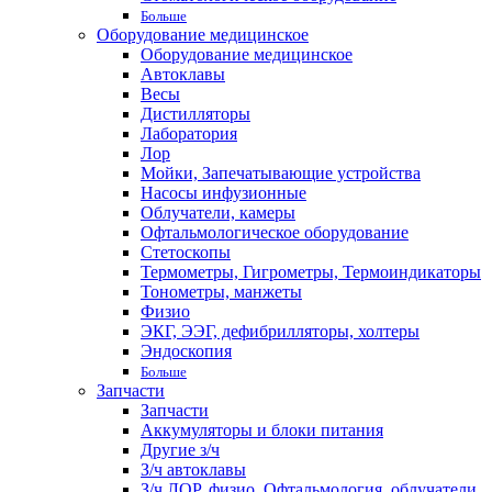
Больше
Оборудование медицинское
Оборудование медицинское
Автоклавы
Весы
Дистилляторы
Лаборатория
Лор
Мойки, Запечатывающие устройства
Насосы инфузионные
Облучатели, камеры
Офтальмологическое оборудование
Стетоскопы
Термометры, Гигрометры, Термоиндикаторы
Тонометры, манжеты
Физио
ЭКГ, ЭЭГ, дефибрилляторы, холтеры
Эндоскопия
Больше
Запчасти
Запчасти
Аккумуляторы и блоки питания
Другие з/ч
З/ч автоклавы
З/ч ЛОР, физио, Офтальмология, облучатели