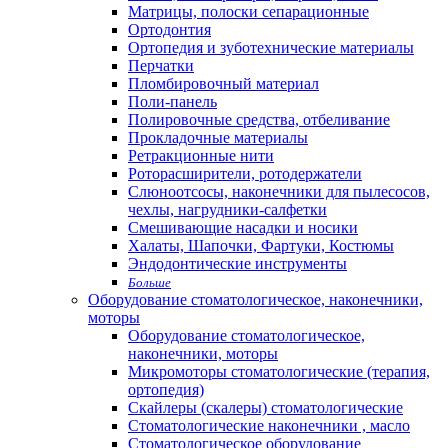
Матрицы, полоски сепарационные
Ортодонтия
Ортопедия и зуботехнические материалы
Перчатки
Пломбировочный материал
Поли-панель
Полировочные средства, отбеливание
Прокладочные материалы
Ретракционные нити
Роторасширители, ротодержатели
Слюноотсосы, наконечники для пылесосов,
чехлы, нагрудники-салфетки
Смешивающие насадки и носики
Халаты, Шапочки, Фартуки, Костюмы
Эндодонтические инструменты
Больше
Оборудование стоматологическое, наконечники,
моторы
Оборудование стоматологическое,
наконечники, моторы
Микромоторы стоматологические (терапия,
ортопедия)
Скайлеры (скалеры) стоматологические
Стоматологические наконечники , масло
Стоматологическое оборудование