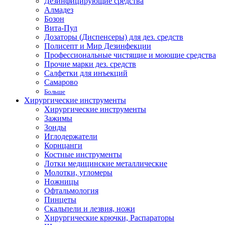
Дезинфицирующие средства
Алмадез
Бозон
Вита-Пул
Дозаторы (Диспенсеры) для дез. средств
Полисепт и Мир Дезинфекции
Профессиональные чистящие и моющие средства
Прочие марки дез. средств
Салфетки для инъекций
Самарово
Больше
Хирургические инструменты
Хирургические инструменты
Зажимы
Зонды
Иглодержатели
Корнцанги
Костные инструменты
Лотки медицинские металлические
Молотки, угломеры
Ножницы
Офтальмология
Пинцеты
Скальпели и лезвия, ножи
Хирургические крючки, Распараторы