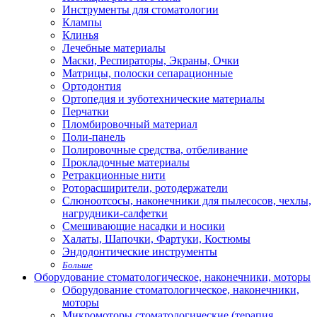
Инструменты для стоматологии
Клампы
Клинья
Лечебные материалы
Маски, Респираторы, Экраны, Очки
Матрицы, полоски сепарационные
Ортодонтия
Ортопедия и зуботехнические материалы
Перчатки
Пломбировочный материал
Поли-панель
Полировочные средства, отбеливание
Прокладочные материалы
Ретракционные нити
Роторасширители, ротодержатели
Слюноотсосы, наконечники для пылесосов, чехлы,
нагрудники-салфетки
Смешивающие насадки и носики
Халаты, Шапочки, Фартуки, Костюмы
Эндодонтические инструменты
Больше
Оборудование стоматологическое, наконечники, моторы
Оборудование стоматологическое, наконечники,
моторы
Микромоторы стоматологические (терапия,