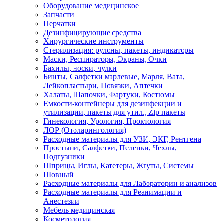
Оборудование медицинское
Запчасти
Перчатки
Дезинфицирующие средства
Хирургические инструменты
Стерилизация: рулоны, пакеты, индикаторы
Маски, Респираторы, Экраны, Очки
Бахилы, носки, чулки
Бинты, Салфетки марлевые, Марля, Вата,
Лейкопластыри, Повязки, Аптечки
Халаты, Шапочки, Фартуки, Костюмы
Емкости-контейнеры для дезинфекции и
утилизации, пакеты для утил., Zip пакеты
Гинекология, Урология, Проктология
ЛОР (Отоларингология)
Расходные материалы для УЗИ, ЭКГ, Рентгена
Простыни, Салфетки, Пеленки, Чехлы,
Подгузники
Шприцы, Иглы, Катетеры, Жгуты, Системы
Шовный
Расходные материалы для Лаборатории и анализов
Расходные материалы для Реанимации и
Анестезии
Мебель медицинская
Косметология