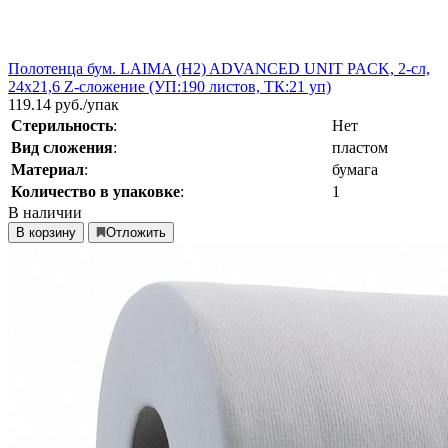
Полотенца бум. LAIMA (H2) ADVANCED UNIT PACK, 2-сл,
24х21,6 Z-сложение (УП:190 листов, ТК:21 уп)
119.14
руб./упак
Стерильность
:
Нет
Вид сложения
:
пластом
Материал
:
бумага
Количество в упаковке
:
1
В наличии
В корзину
Отложить