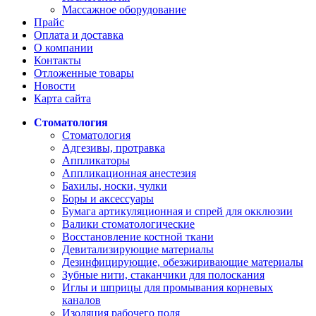
Массажное оборудование
Прайс
Оплата и доставка
О компании
Контакты
Отложенные товары
Новости
Карта сайта
Стоматология
Стоматология
Адгезивы, протравка
Аппликаторы
Аппликационная анестезия
Бахилы, носки, чулки
Боры и аксессуары
Бумага артикуляционная и спрей для окклюзии
Валики стоматологические
Восстановление костной ткани
Девитализирующие материалы
Дезинфицирующие, обезжиривающие материалы
Зубные нити, стаканчики для полоскания
Иглы и шприцы для промывания корневых
каналов
Изоляция рабочего поля