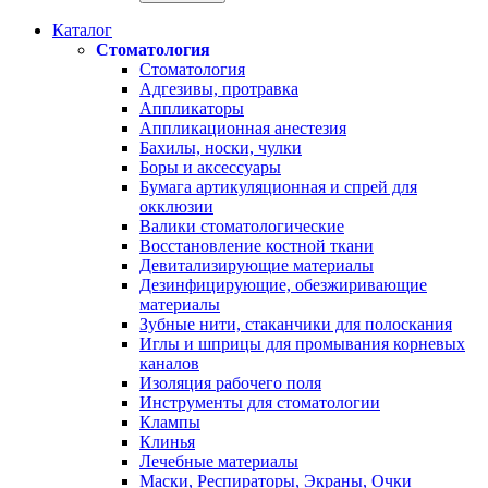
Каталог
Стоматология
Стоматология
Адгезивы, протравка
Аппликаторы
Аппликационная анестезия
Бахилы, носки, чулки
Боры и аксессуары
Бумага артикуляционная и спрей для
окклюзии
Валики стоматологические
Восстановление костной ткани
Девитализирующие материалы
Дезинфицирующие, обезжиривающие
материалы
Зубные нити, стаканчики для полоскания
Иглы и шприцы для промывания корневых
каналов
Изоляция рабочего поля
Инструменты для стоматологии
Клампы
Клинья
Лечебные материалы
Маски, Респираторы, Экраны, Очки