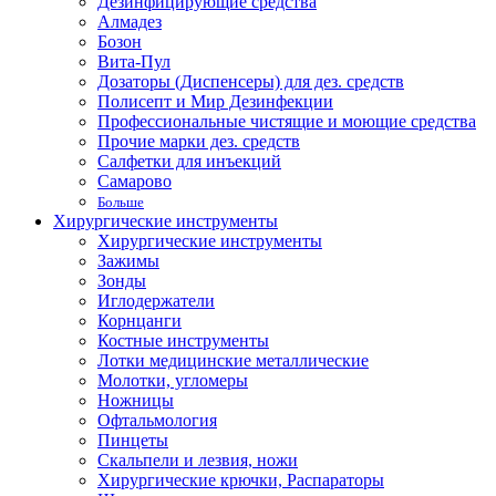
Дезинфицирующие средства
Алмадез
Бозон
Вита-Пул
Дозаторы (Диспенсеры) для дез. средств
Полисепт и Мир Дезинфекции
Профессиональные чистящие и моющие средства
Прочие марки дез. средств
Салфетки для инъекций
Самарово
Больше
Хирургические инструменты
Хирургические инструменты
Зажимы
Зонды
Иглодержатели
Корнцанги
Костные инструменты
Лотки медицинские металлические
Молотки, угломеры
Ножницы
Офтальмология
Пинцеты
Скальпели и лезвия, ножи
Хирургические крючки, Распараторы