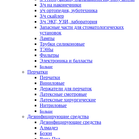
З/ч на наконечники
з/ч ортопедия, зуботехника
З/ч скайлер
З/ч ЭКГ, УЗИ, лаборатория
Запасные части для стоматологических
установок
Лампы
Трубки силиконовые
ТЭНы
Фильтры
Электроника и балласты
Больше
Перчатки
Перчатки
Виниловые
Держатели для перчаток
Латексные смотровые
Латексные хирургические
Нитриловые
Больше
Дезинфицирующие средства
Дезинфицирующие средства
Алмадез
Бозон
Вита-Пул