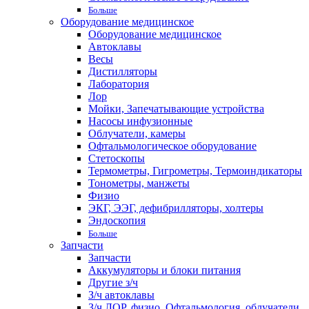
Больше
Оборудование медицинское
Оборудование медицинское
Автоклавы
Весы
Дистилляторы
Лаборатория
Лор
Мойки, Запечатывающие устройства
Насосы инфузионные
Облучатели, камеры
Офтальмологическое оборудование
Стетоскопы
Термометры, Гигрометры, Термоиндикаторы
Тонометры, манжеты
Физио
ЭКГ, ЭЭГ, дефибрилляторы, холтеры
Эндоскопия
Больше
Запчасти
Запчасти
Аккумуляторы и блоки питания
Другие з/ч
З/ч автоклавы
З/ч ЛОР, физио, Офтальмология, облучатели