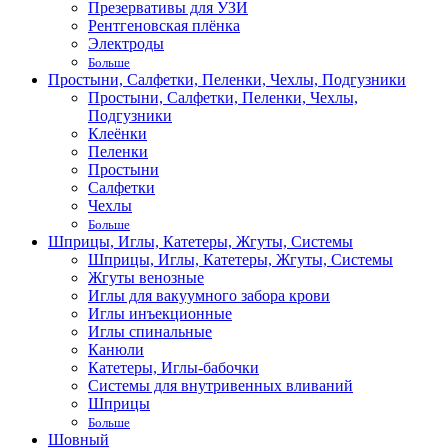
Презервативы для УЗИ
Рентгеновская плёнка
Электроды
Больше
Простыни, Салфетки, Пеленки, Чехлы, Подгузники
Простыни, Салфетки, Пеленки, Чехлы,
Подгузники
Клеёнки
Пеленки
Простыни
Салфетки
Чехлы
Больше
Шприцы, Иглы, Катетеры, Жгуты, Системы
Шприцы, Иглы, Катетеры, Жгуты, Системы
Жгуты венозные
Иглы для вакуумного забора крови
Иглы инъекционные
Иглы спинальные
Канюли
Катетеры, Иглы-бабочки
Системы для внутривенных вливаний
Шприцы
Больше
Шовный