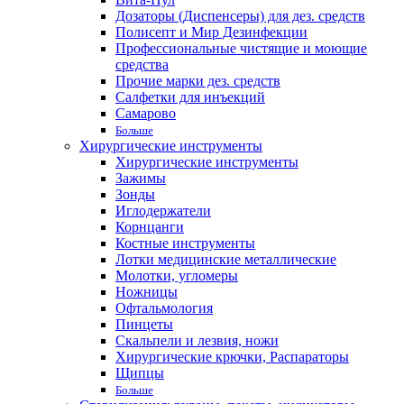
Дозаторы (Диспенсеры) для дез. средств
Полисепт и Мир Дезинфекции
Профессиональные чистящие и моющие
средства
Прочие марки дез. средств
Салфетки для инъекций
Самарово
Больше
Хирургические инструменты
Хирургические инструменты
Зажимы
Зонды
Иглодержатели
Корнцанги
Костные инструменты
Лотки медицинские металлические
Молотки, угломеры
Ножницы
Офтальмология
Пинцеты
Скальпели и лезвия, ножи
Хирургические крючки, Распараторы
Щипцы
Больше