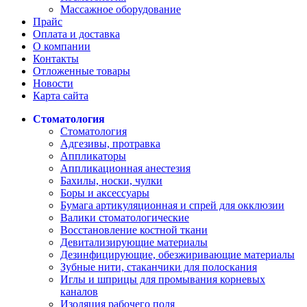
Массажное оборудование
Прайс
Оплата и доставка
О компании
Контакты
Отложенные товары
Новости
Карта сайта
Стоматология
Стоматология
Адгезивы, протравка
Аппликаторы
Аппликационная анестезия
Бахилы, носки, чулки
Боры и аксессуары
Бумага артикуляционная и спрей для окклюзии
Валики стоматологические
Восстановление костной ткани
Девитализирующие материалы
Дезинфицирующие, обезжиривающие материалы
Зубные нити, стаканчики для полоскания
Иглы и шприцы для промывания корневых
каналов
Изоляция рабочего поля