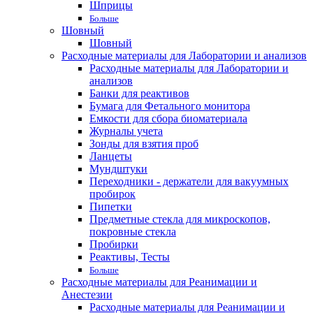
Шприцы
Больше
Шовный
Шовный
Расходные материалы для Лаборатории и анализов
Расходные материалы для Лаборатории и
анализов
Банки для реактивов
Бумага для Фетального монитора
Емкости для сбора биоматериала
Журналы учета
Зонды для взятия проб
Ланцеты
Мундштуки
Переходники - держатели для вакуумных
пробирок
Пипетки
Предметные стекла для микроскопов,
покровные стекла
Пробирки
Реактивы, Тесты
Больше
Расходные материалы для Реанимации и
Анестезии
Расходные материалы для Реанимации и