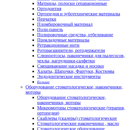
Матрицы, полоски сепарационные
Ортодонтия
Ортопедия и зуботехнические материалы
Перчатки
Пломбировочный материал
Поли-панель
Полировочные средства, отбеливание
Прокладочные материалы
Ретракционные нити
Роторасширители, ротодержатели
Слюноотсосы, наконечники для пылесосов,
чехлы, нагрудники-салфетки
Смешивающие насадки и носики
Халаты, Шапочки, Фартуки, Костюмы
Эндодонтические инструменты
Больше
Оборудование стоматологическое, наконечники,
моторы
Оборудование стоматологическое,
наконечники, моторы
Микромоторы стоматологические (терапия,
ортопедия)
Скайлеры (скалеры) стоматологические
Стоматологические наконечники , масло
Стоматологическое оборудование