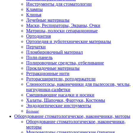
Инструменты для стоматологии
Клампы
Клинья
Лечебные материалы
Маски, Респираторы, Экраны, Очки
Матрицы, полоски сепарационные
Ортодонтия
Ортопедия и зуботехнические материалы
Перчатки
Пломбировочный материал
Поли-панель
Полировочные средства, отбеливание
Прокладочные материалы
Ретракционные нити
Роторасширители, ротодержатели
Слюноотсосы, наконечники для пылесосов, чехлы,
нагрудники-салфетки
Смешивающие насадки и носики
Халаты, Шапочки, Фартуки, Костюмы
Эндодонтические инструменты
Больше
Оборудование стоматологическое, наконечники, моторы
Оборудование стоматологическое, наконечники,
моторы
Микромоторы стоматологические (терапия,