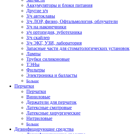
Аккумуляторы и блоки питания
Другие з/ч
З/ч автоклавы
З/ч ЛОР, физио, Офтальмология, облучатели
З/ч на наконечники
з/ч ортопедия, зуботехника
З/ч скайлер
З/ч ЭКГ, УЗИ, лаборатория
Запасные части для стоматологических установок
Лампы
Трубки силиконовые
ТЭНы
Фильтры
Электроника и балласты
Больше
Перчатки
Перчатки
Виниловые
Держатели для перчаток
Латексные смотровые
Латексные хирургические
Нитриловые
Больше
Дезинфицирующие средства