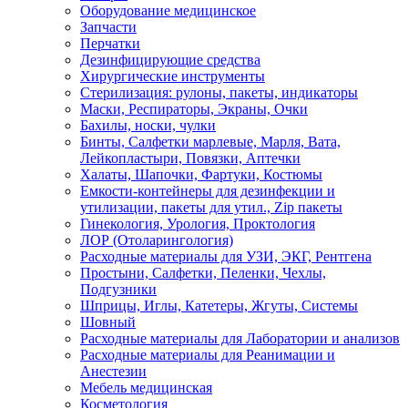
Оборудование медицинское
Запчасти
Перчатки
Дезинфицирующие средства
Хирургические инструменты
Стерилизация: рулоны, пакеты, индикаторы
Маски, Респираторы, Экраны, Очки
Бахилы, носки, чулки
Бинты, Салфетки марлевые, Марля, Вата,
Лейкопластыри, Повязки, Аптечки
Халаты, Шапочки, Фартуки, Костюмы
Емкости-контейнеры для дезинфекции и
утилизации, пакеты для утил., Zip пакеты
Гинекология, Урология, Проктология
ЛОР (Отоларингология)
Расходные материалы для УЗИ, ЭКГ, Рентгена
Простыни, Салфетки, Пеленки, Чехлы,
Подгузники
Шприцы, Иглы, Катетеры, Жгуты, Системы
Шовный
Расходные материалы для Лаборатории и анализов
Расходные материалы для Реанимации и
Анестезии
Мебель медицинская
Косметология