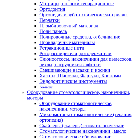
Матрицы, полоски сепарационные
Ортодонтия
Ортопедия и зуботехнические материалы
Перчатки
Пломбировочный материал
Поли-панель
Полировочные средства, отбеливание
Прокладочные материалы
Ретракционные нити
Роторасширители, ротодержатели
Слюноотсосы, наконечники для пылесосов,
чехлы, нагрудники-салфетки
Смешивающие насадки и носики
Халаты, Шапочки, Фартуки, Костюмы
Эндодонтические инструменты
Больше
Оборудование стоматологическое, наконечники,
моторы
Оборудование стоматологическое,
наконечники, моторы
Микромоторы стоматологические (терапия,
ортопедия)
Скайлеры (скалеры) стоматологические
Стоматологические наконечники , масло
Стоматологическое оборудование