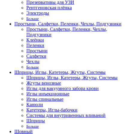
Презервативы для УЗИ
Рентгеновская плёнка
Электроды
Больше
Простыни, Салфетки, Пеленки, Чехлы, Подгузники
Простыни, Салфетки, Пеленки, Чехлы,
Подгузники
Клеёнки
Пеленки
Простыни
Салфетки
Чехлы
Больше
Шприцы, Иглы, Катетеры, Жгуты, Системы
Шприцы, Иглы, Катетеры, Жгуты, Системы
Жгуты венозные
Иглы для вакуумного забора крови
Иглы инъекционные
Иглы спинальные
Канюли
Катетеры, Иглы-бабочки
Системы для внутривенных вливаний
Шприцы
Больше
Шовный