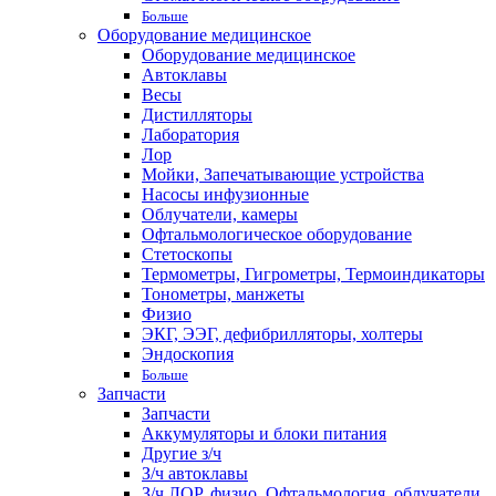
Больше
Оборудование медицинское
Оборудование медицинское
Автоклавы
Весы
Дистилляторы
Лаборатория
Лор
Мойки, Запечатывающие устройства
Насосы инфузионные
Облучатели, камеры
Офтальмологическое оборудование
Стетоскопы
Термометры, Гигрометры, Термоиндикаторы
Тонометры, манжеты
Физио
ЭКГ, ЭЭГ, дефибрилляторы, холтеры
Эндоскопия
Больше
Запчасти
Запчасти
Аккумуляторы и блоки питания
Другие з/ч
З/ч автоклавы
З/ч ЛОР, физио, Офтальмология, облучатели