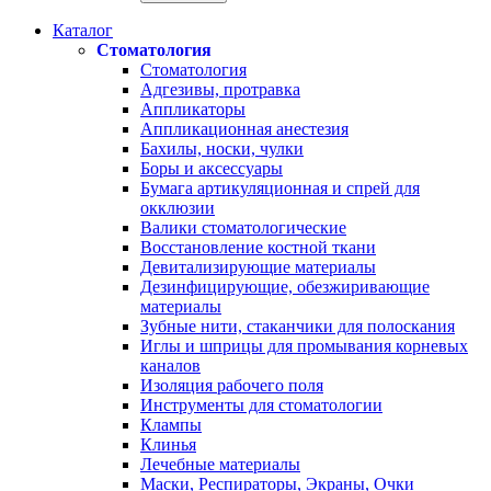
Каталог
Стоматология
Стоматология
Адгезивы, протравка
Аппликаторы
Аппликационная анестезия
Бахилы, носки, чулки
Боры и аксессуары
Бумага артикуляционная и спрей для
окклюзии
Валики стоматологические
Восстановление костной ткани
Девитализирующие материалы
Дезинфицирующие, обезжиривающие
материалы
Зубные нити, стаканчики для полоскания
Иглы и шприцы для промывания корневых
каналов
Изоляция рабочего поля
Инструменты для стоматологии
Клампы
Клинья
Лечебные материалы
Маски, Респираторы, Экраны, Очки