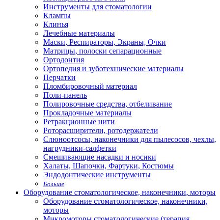
Инструменты для стоматологии
Клампы
Клинья
Лечебные материалы
Маски, Респираторы, Экраны, Очки
Матрицы, полоски сепарационные
Ортодонтия
Ортопедия и зуботехнические материалы
Перчатки
Пломбировочный материал
Поли-панель
Полировочные средства, отбеливание
Прокладочные материалы
Ретракционные нити
Роторасширители, ротодержатели
Слюноотсосы, наконечники для пылесосов, чехлы,
нагрудники-салфетки
Смешивающие насадки и носики
Халаты, Шапочки, Фартуки, Костюмы
Эндодонтические инструменты
Больше
Оборудование стоматологическое, наконечники, моторы
Оборудование стоматологическое, наконечники,
моторы
Микромоторы стоматологические (терапия,