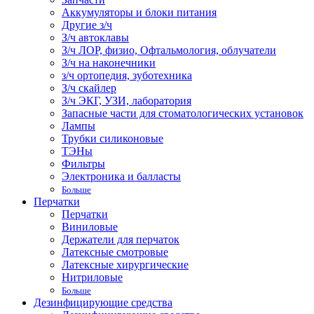
Аккумуляторы и блоки питания
Другие з/ч
З/ч автоклавы
З/ч ЛОР, физио, Офтальмология, облучатели
З/ч на наконечники
з/ч ортопедия, зуботехника
З/ч скайлер
З/ч ЭКГ, УЗИ, лаборатория
Запасные части для стоматологических установок
Лампы
Трубки силиконовые
ТЭНы
Фильтры
Электроника и балласты
Больше
Перчатки
Перчатки
Виниловые
Держатели для перчаток
Латексные смотровые
Латексные хирургические
Нитриловые
Больше
Дезинфицирующие средства