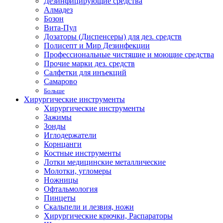
Дезинфицирующие средства
Алмадез
Бозон
Вита-Пул
Дозаторы (Диспенсеры) для дез. средств
Полисепт и Мир Дезинфекции
Профессиональные чистящие и моющие средства
Прочие марки дез. средств
Салфетки для инъекций
Самарово
Больше
Хирургические инструменты
Хирургические инструменты
Зажимы
Зонды
Иглодержатели
Корнцанги
Костные инструменты
Лотки медицинские металлические
Молотки, угломеры
Ножницы
Офтальмология
Пинцеты
Скальпели и лезвия, ножи
Хирургические крючки, Распараторы