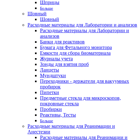
Шприцы
Больше
Шовный
Шовный
Расходные материалы для Лаборатории и анализов
Расходные материалы для Лаборатории и
анализов
Банки для реактивов
Бумага для Фетального монитора
Емкости для сбора биоматериала
Журналы учета
Зонды для взятия проб
Ланцеты
Мундштуки
Переходники - держатели для вакуумных
пробирок
Пипетки
Предметные стекла для микроскопов,
покровные стекла
Пробирки
Реактивы, Тесты
Больше
Расходные материалы для Реанимации и
Анестезии
Расходные материалы для Реанимации и