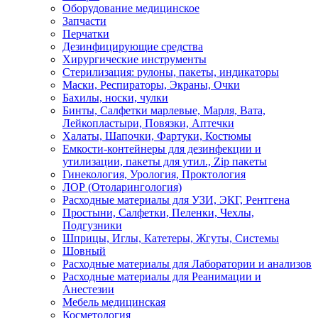
Оборудование медицинское
Запчасти
Перчатки
Дезинфицирующие средства
Хирургические инструменты
Стерилизация: рулоны, пакеты, индикаторы
Маски, Респираторы, Экраны, Очки
Бахилы, носки, чулки
Бинты, Салфетки марлевые, Марля, Вата,
Лейкопластыри, Повязки, Аптечки
Халаты, Шапочки, Фартуки, Костюмы
Емкости-контейнеры для дезинфекции и
утилизации, пакеты для утил., Zip пакеты
Гинекология, Урология, Проктология
ЛОР (Отоларингология)
Расходные материалы для УЗИ, ЭКГ, Рентгена
Простыни, Салфетки, Пеленки, Чехлы,
Подгузники
Шприцы, Иглы, Катетеры, Жгуты, Системы
Шовный
Расходные материалы для Лаборатории и анализов
Расходные материалы для Реанимации и
Анестезии
Мебель медицинская
Косметология