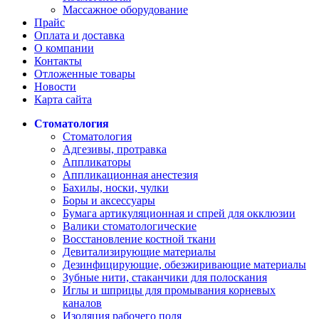
Массажное оборудование
Прайс
Оплата и доставка
О компании
Контакты
Отложенные товары
Новости
Карта сайта
Стоматология
Стоматология
Адгезивы, протравка
Аппликаторы
Аппликационная анестезия
Бахилы, носки, чулки
Боры и аксессуары
Бумага артикуляционная и спрей для окклюзии
Валики стоматологические
Восстановление костной ткани
Девитализирующие материалы
Дезинфицирующие, обезжиривающие материалы
Зубные нити, стаканчики для полоскания
Иглы и шприцы для промывания корневых
каналов
Изоляция рабочего поля