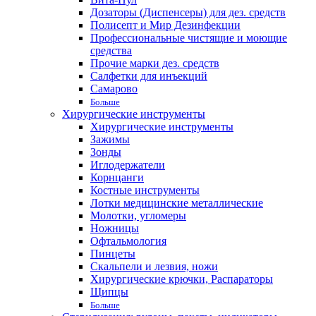
Дозаторы (Диспенсеры) для дез. средств
Полисепт и Мир Дезинфекции
Профессиональные чистящие и моющие
средства
Прочие марки дез. средств
Салфетки для инъекций
Самарово
Больше
Хирургические инструменты
Хирургические инструменты
Зажимы
Зонды
Иглодержатели
Корнцанги
Костные инструменты
Лотки медицинские металлические
Молотки, угломеры
Ножницы
Офтальмология
Пинцеты
Скальпели и лезвия, ножи
Хирургические крючки, Распараторы
Щипцы
Больше