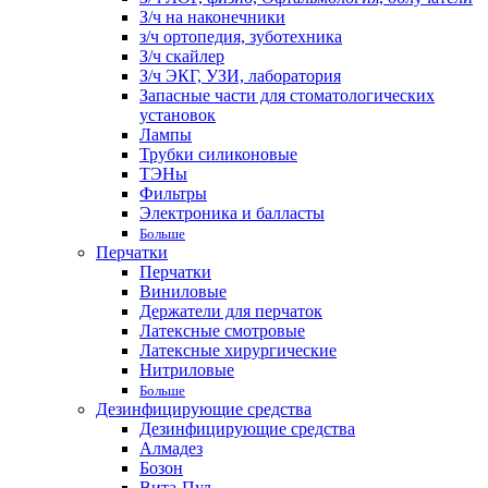
З/ч на наконечники
з/ч ортопедия, зуботехника
З/ч скайлер
З/ч ЭКГ, УЗИ, лаборатория
Запасные части для стоматологических
установок
Лампы
Трубки силиконовые
ТЭНы
Фильтры
Электроника и балласты
Больше
Перчатки
Перчатки
Виниловые
Держатели для перчаток
Латексные смотровые
Латексные хирургические
Нитриловые
Больше
Дезинфицирующие средства
Дезинфицирующие средства
Алмадез
Бозон
Вита-Пул