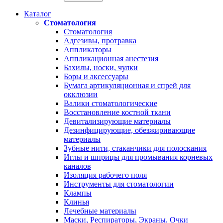
Каталог
Стоматология
Стоматология
Адгезивы, протравка
Аппликаторы
Аппликационная анестезия
Бахилы, носки, чулки
Боры и аксессуары
Бумага артикуляционная и спрей для
окклюзии
Валики стоматологические
Восстановление костной ткани
Девитализирующие материалы
Дезинфицирующие, обезжиривающие
материалы
Зубные нити, стаканчики для полоскания
Иглы и шприцы для промывания корневых
каналов
Изоляция рабочего поля
Инструменты для стоматологии
Клампы
Клинья
Лечебные материалы
Маски, Респираторы, Экраны, Очки