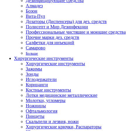
Дезинфицирующие средства
Алмадез
Бозон
Вита-Пул
Дозаторы (Диспенсеры) для дез. средств
Полисепт и Мир Дезинфекции
Профессиональные чистящие и моющие средства
Прочие марки дез. средств
Салфетки для инъекций
Самарово
Больше
Хирургические инструменты
Хирургические инструменты
Зажимы
Зонды
Иглодержатели
Корнцанги
Костные инструменты
Лотки медицинские металлические
Молотки, угломеры
Ножницы
Офтальмология
Пинцеты
Скальпели и лезвия, ножи
Хирургические крючки, Распараторы