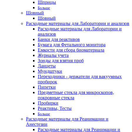
Шприцы
Больше
Шовный
Шовный
Расходные материалы для Лаборатории и анализов
Расходные материалы для Лаборатории и
анализов
Банки для реактивов
Бумага для Фетального монитора
Емкости для сбора биоматериала
Журналы учета
Зонды для взятия проб
Ланцеты
Мундштуки
Переходники - держатели для вакуумных
пробирок
Пипетки
Предметные стекла для микроскопов,
покровные стекла
Пробирки
Реактивы, Тесты
Больше
Расходные материалы для Реанимации и
Анестезии
Расходные материалы для Реанимации и