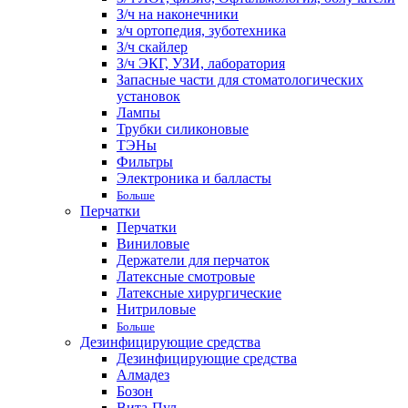
З/ч на наконечники
з/ч ортопедия, зуботехника
З/ч скайлер
З/ч ЭКГ, УЗИ, лаборатория
Запасные части для стоматологических
установок
Лампы
Трубки силиконовые
ТЭНы
Фильтры
Электроника и балласты
Больше
Перчатки
Перчатки
Виниловые
Держатели для перчаток
Латексные смотровые
Латексные хирургические
Нитриловые
Больше
Дезинфицирующие средства
Дезинфицирующие средства
Алмадез
Бозон
Вита-Пул