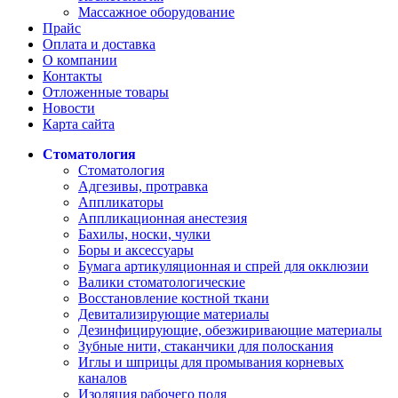
Массажное оборудование
Прайс
Оплата и доставка
О компании
Контакты
Отложенные товары
Новости
Карта сайта
Стоматология
Стоматология
Адгезивы, протравка
Аппликаторы
Аппликационная анестезия
Бахилы, носки, чулки
Боры и аксессуары
Бумага артикуляционная и спрей для окклюзии
Валики стоматологические
Восстановление костной ткани
Девитализирующие материалы
Дезинфицирующие, обезжиривающие материалы
Зубные нити, стаканчики для полоскания
Иглы и шприцы для промывания корневых
каналов
Изоляция рабочего поля