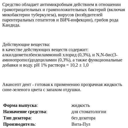
Средство обладает антимикробным действием в отношении
грамотрицательных и грамположительных бактерий (включая
микобактерии туберкулеза), вирусов (возбудителей
парентеральных гепатитов и ВИЧ-инфекции), грибов рода
Кандида.
Действующие вещества:
в качестве действующих веществ содержит:
алкилдиметилбензиламмоний хлорид (0,3%), и N,N-бис(3-
аминопропил)додециламин (0,3%), а также функциональные
добавки и воду. рН 1% раствора = 10,2 ± 1,0
Авансепт дент - готовая к применению прозрачная жидкость
сине-зеленого цвета с запахом отдушки.
Форма выпуска
:
жидкость
Назначение средства
:
для стоматологии
Тип дозатора
:
без дозатора
Производитель
:
Вита-Пул