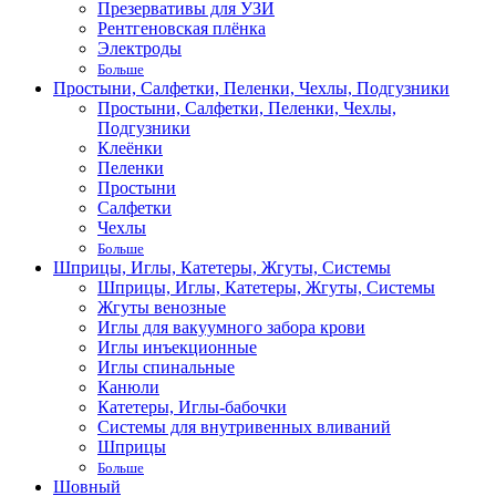
Презервативы для УЗИ
Рентгеновская плёнка
Электроды
Больше
Простыни, Салфетки, Пеленки, Чехлы, Подгузники
Простыни, Салфетки, Пеленки, Чехлы,
Подгузники
Клеёнки
Пеленки
Простыни
Салфетки
Чехлы
Больше
Шприцы, Иглы, Катетеры, Жгуты, Системы
Шприцы, Иглы, Катетеры, Жгуты, Системы
Жгуты венозные
Иглы для вакуумного забора крови
Иглы инъекционные
Иглы спинальные
Канюли
Катетеры, Иглы-бабочки
Системы для внутривенных вливаний
Шприцы
Больше
Шовный