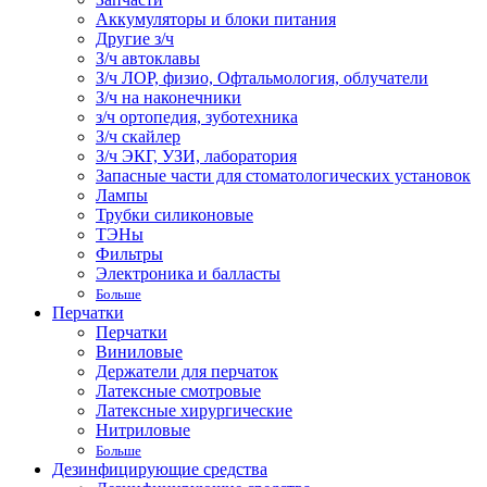
Аккумуляторы и блоки питания
Другие з/ч
З/ч автоклавы
З/ч ЛОР, физио, Офтальмология, облучатели
З/ч на наконечники
з/ч ортопедия, зуботехника
З/ч скайлер
З/ч ЭКГ, УЗИ, лаборатория
Запасные части для стоматологических установок
Лампы
Трубки силиконовые
ТЭНы
Фильтры
Электроника и балласты
Больше
Перчатки
Перчатки
Виниловые
Держатели для перчаток
Латексные смотровые
Латексные хирургические
Нитриловые
Больше
Дезинфицирующие средства