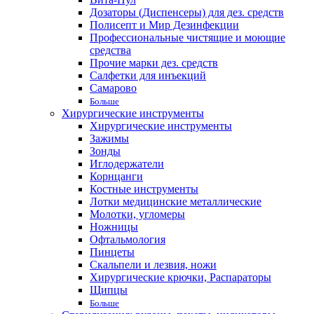
Дозаторы (Диспенсеры) для дез. средств
Полисепт и Мир Дезинфекции
Профессиональные чистящие и моющие
средства
Прочие марки дез. средств
Салфетки для инъекций
Самарово
Больше
Хирургические инструменты
Хирургические инструменты
Зажимы
Зонды
Иглодержатели
Корнцанги
Костные инструменты
Лотки медицинские металлические
Молотки, угломеры
Ножницы
Офтальмология
Пинцеты
Скальпели и лезвия, ножи
Хирургические крючки, Распараторы
Щипцы
Больше