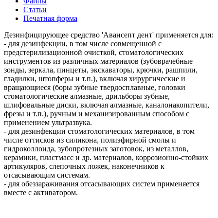
Файлы
Статьи
Печатная форма
Дезинфицирующее средство 'Авансепт дент' применяется для:
- для дезинфекции, в том числе совмещенной с
предстерилизационной очисткой, стоматологических
инструментов из различных материалов (зубоврачебные
зонды, зеркала, пинцеты, экскаваторы, крючки, рашпили,
гладилки, штопферы и т.п.), включая хирургические и
вращающиеся (боры зубные твердосплавные, головки
стоматологические алмазные, дрильборы зубные,
шлифовальные диски, включая алмазные, каналонакопители,
фрезы и т.п.), ручным и механизированным способом с
применением ультразвука.
- для дезинфекции стоматологических материалов, в том
числе оттисков из силикона, полиэфирной смолы и
гидроколлоида, зубопротезных заготовок, из металлов,
керамики, пластмасс и др. материалов, коррозионно-стойких
артикуляров, слепочных ложек, наконечников к
отсасывающим системам.
- для обеззараживания отсасывающих систем применяется
вместе с активатором.