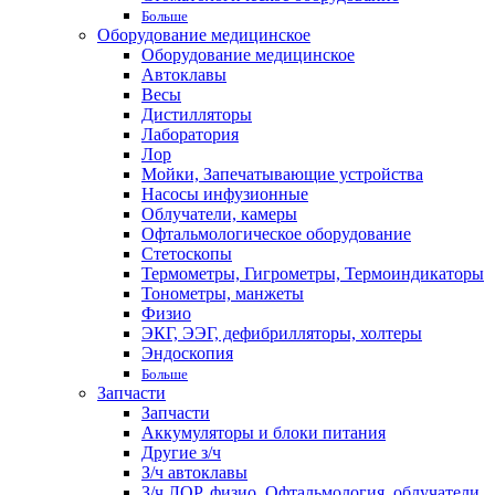
Больше
Оборудование медицинское
Оборудование медицинское
Автоклавы
Весы
Дистилляторы
Лаборатория
Лор
Мойки, Запечатывающие устройства
Насосы инфузионные
Облучатели, камеры
Офтальмологическое оборудование
Стетоскопы
Термометры, Гигрометры, Термоиндикаторы
Тонометры, манжеты
Физио
ЭКГ, ЭЭГ, дефибрилляторы, холтеры
Эндоскопия
Больше
Запчасти
Запчасти
Аккумуляторы и блоки питания
Другие з/ч
З/ч автоклавы
З/ч ЛОР, физио, Офтальмология, облучатели