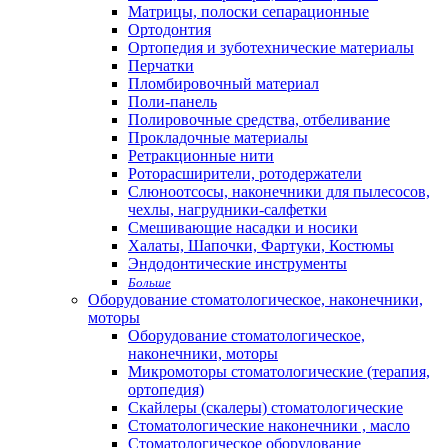
Матрицы, полоски сепарационные
Ортодонтия
Ортопедия и зуботехнические материалы
Перчатки
Пломбировочный материал
Поли-панель
Полировочные средства, отбеливание
Прокладочные материалы
Ретракционные нити
Роторасширители, ротодержатели
Слюноотсосы, наконечники для пылесосов,
чехлы, нагрудники-салфетки
Смешивающие насадки и носики
Халаты, Шапочки, Фартуки, Костюмы
Эндодонтические инструменты
Больше
Оборудование стоматологическое, наконечники,
моторы
Оборудование стоматологическое,
наконечники, моторы
Микромоторы стоматологические (терапия,
ортопедия)
Скайлеры (скалеры) стоматологические
Стоматологические наконечники , масло
Стоматологическое оборудование