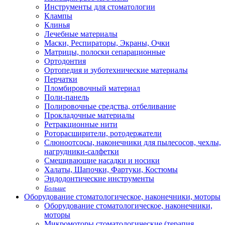
Инструменты для стоматологии
Клампы
Клинья
Лечебные материалы
Маски, Респираторы, Экраны, Очки
Матрицы, полоски сепарационные
Ортодонтия
Ортопедия и зуботехнические материалы
Перчатки
Пломбировочный материал
Поли-панель
Полировочные средства, отбеливание
Прокладочные материалы
Ретракционные нити
Роторасширители, ротодержатели
Слюноотсосы, наконечники для пылесосов, чехлы,
нагрудники-салфетки
Смешивающие насадки и носики
Халаты, Шапочки, Фартуки, Костюмы
Эндодонтические инструменты
Больше
Оборудование стоматологическое, наконечники, моторы
Оборудование стоматологическое, наконечники,
моторы
Микромоторы стоматологические (терапия,