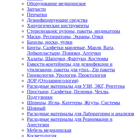
Оборудование медицинское
Запчасти
Перчатки
Дезинфицирующие средства
Хирургические инструменты
Стерилизация: рулоны, пакеты, индикаторы
Маски, Респираторы, Экраны, Очки
Бахилы, носки, чулки
Бинты, Салфетки марлевые, Марля, Вата,
Лейкопластыри, Повязки, Аптечки
Халаты, Шапочки, Фартуки, Костюмы
Емкости-контейнеры для дезинфекции и
утилизации, пакеты для утил., Zip пакеты
Гинекология, Урология, Проктология
ЛОР (Отоларингология)
Расходные материалы для УЗИ, ЭКГ, Рентгена
Простыни, Салфетки, Пеленки, Чехлы,
Подгузники
Шприцы, Иглы, Катетеры, Жгуты, Системы
Шовный
Расходные материалы для Лаборатории и анализов
Расходные материалы для Реанимации и
Анестезии
Мебель медицинская
Косметология