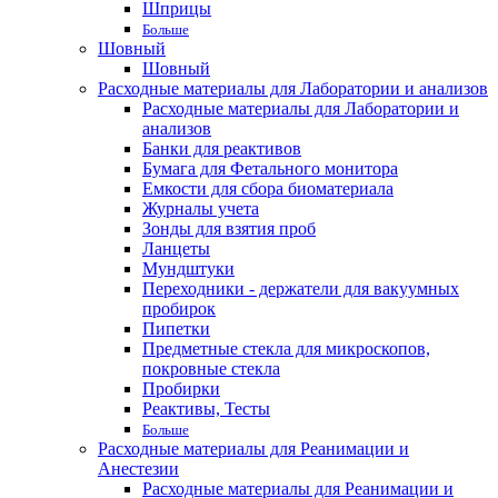
Шприцы
Больше
Шовный
Шовный
Расходные материалы для Лаборатории и анализов
Расходные материалы для Лаборатории и
анализов
Банки для реактивов
Бумага для Фетального монитора
Емкости для сбора биоматериала
Журналы учета
Зонды для взятия проб
Ланцеты
Мундштуки
Переходники - держатели для вакуумных
пробирок
Пипетки
Предметные стекла для микроскопов,
покровные стекла
Пробирки
Реактивы, Тесты
Больше
Расходные материалы для Реанимации и
Анестезии
Расходные материалы для Реанимации и