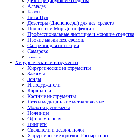
Дезинфицирующие средства
Алмадез
Бозон
Вита-Пул
Дозаторы (Диспенсеры) для дез. средств
Полисепт и Мир Дезинфекции
Профессиональные чистящие и моющие средства
Прочие марки дез. средств
Салфетки для инъекций
Самарово
Больше
Хирургические инструменты
Хирургические инструменты
Зажимы
Зонды
Иглодержатели
Корнцанги
Костные инструменты
Лотки медицинские металлические
Молотки, угломеры
Ножницы
Офтальмология
Пинцеты
Скальпели и лезвия, ножи
Хирургические крючки, Распараторы