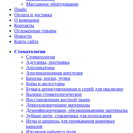
Массажное оборудование
Прайс
Оплата и доставка
О компании
Контакты
Отложенные товары
Новости
Карта сайта
Стоматология
Стоматология
Адгезивы, протравка
Аппликаторы
Аппликационная анестезия
Бахилы, носки, чулки
Боры и аксессуары
Бумага артикуляционная и спрей для окклюзии
Валики стоматологические
Восстановление костной ткани
Девитализирующие материалы
Дезинфицирующие, обезжиривающие материалы
Зубные нити, стаканчики для полоскания
Иглы и шприцы для промывания корневых
каналов
Изоляция рабочего поля