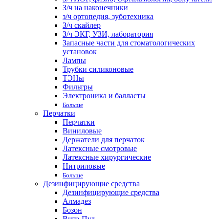
З/ч на наконечники
з/ч ортопедия, зуботехника
З/ч скайлер
З/ч ЭКГ, УЗИ, лаборатория
Запасные части для стоматологических
установок
Лампы
Трубки силиконовые
ТЭНы
Фильтры
Электроника и балласты
Больше
Перчатки
Перчатки
Виниловые
Держатели для перчаток
Латексные смотровые
Латексные хирургические
Нитриловые
Больше
Дезинфицирующие средства
Дезинфицирующие средства
Алмадез
Бозон
Вита-Пул