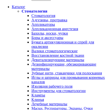
Каталог
Стоматология
Стоматология
Адгезивы, протравка
Аппликаторы
Аппликационная анестезия
Бахилы, носки, чулки
Боры и аксессуары
Бумага артикуляционная и спрей для
окклюзии
Валики стоматологические
Восстановление костной ткани
Девитализирующие материалы
Дезинфицирующие, обезжиривающие
материалы
Зубные нити, стаканчики для полоскания
Иглы и шприцы для промывания корневых
каналов
Изоляция рабочего поля
Инструменты для стоматологии
Клампы
Клинья
Лечебные материалы
Маски, Респираторы, Экраны, Очки