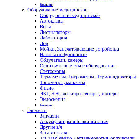
Больше
Оборудование медицинское
Оборудование медицинское
Автоклавы
Весы
Дистилляторы
Лаборатория
Лор
Мойки, Запечатывающие устройства
Насосы инфузионные
Облучатели, камеры
Офтальмологическое оборудование
Стетоскопы
Термометры, Гигрометры, Термоиндикаторы
Тонометры, манжеты
Физио
ЭКГ, ЭЭГ, дефибрилляторы, холтеры
Эндоскопия
Больше
Запчасти
Запчасти
Аккумуляторы и блоки питания
Другие з/ч
З/ч автоклавы
З/ч ЛОР, физио, Офтальмология, облучатели