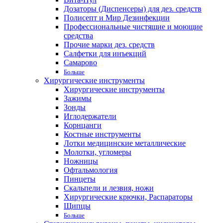
Дозаторы (Диспенсеры) для дез. средств
Полисепт и Мир Дезинфекции
Профессиональные чистящие и моющие
средства
Прочие марки дез. средств
Салфетки для инъекций
Самарово
Больше
Хирургические инструменты
Хирургические инструменты
Зажимы
Зонды
Иглодержатели
Корнцанги
Костные инструменты
Лотки медицинские металлические
Молотки, угломеры
Ножницы
Офтальмология
Пинцеты
Скальпели и лезвия, ножи
Хирургические крючки, Распараторы
Щипцы
Больше