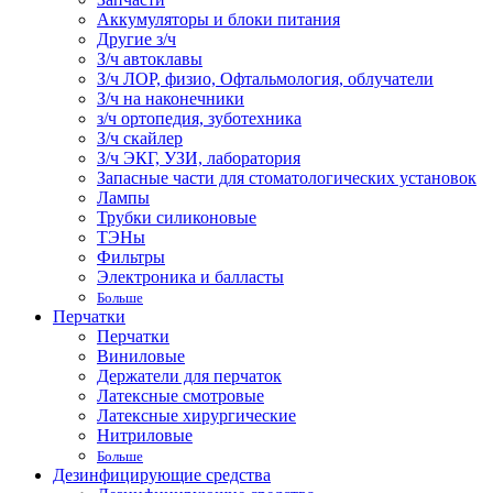
Аккумуляторы и блоки питания
Другие з/ч
З/ч автоклавы
З/ч ЛОР, физио, Офтальмология, облучатели
З/ч на наконечники
з/ч ортопедия, зуботехника
З/ч скайлер
З/ч ЭКГ, УЗИ, лаборатория
Запасные части для стоматологических установок
Лампы
Трубки силиконовые
ТЭНы
Фильтры
Электроника и балласты
Больше
Перчатки
Перчатки
Виниловые
Держатели для перчаток
Латексные смотровые
Латексные хирургические
Нитриловые
Больше
Дезинфицирующие средства