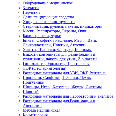
Оборудование медицинское
Запчасти
Перчатки
Дезинфицирующие средства
Хирургические инструменты
Стерилизация: рулоны, пакеты, индикаторы
Маски, Респираторы, Экраны, Очки
Бахилы, носки, чулки
Бинты, Салфетки марлевые, Марля, Вата,
Лейкопластыри, Повязки, Аптечки
Халаты, Шапочки, Фартуки, Костюмы
Емкости-контейнеры для дезинфекции и
утилизации, пакеты для утил., Zip пакеты
Гинекология, Урология, Проктология
ЛОР (Отоларингология)
Расходные материалы для УЗИ, ЭКГ, Рентгена
Простыни, Салфетки, Пеленки, Чехлы,
Подгузники
Шприцы, Иглы, Катетеры, Жгуты, Системы
Шовный
Расходные материалы для Лаборатории и анализов
Расходные материалы для Реанимации и
Анестезии
Мебель медицинская
Косметология