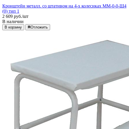
Кронштейн металл. со штативом на 4-х колесиках ММ-0-0-Ш4
(0) тип 1
2 609
руб./шт
В наличии
В корзину
Отложить