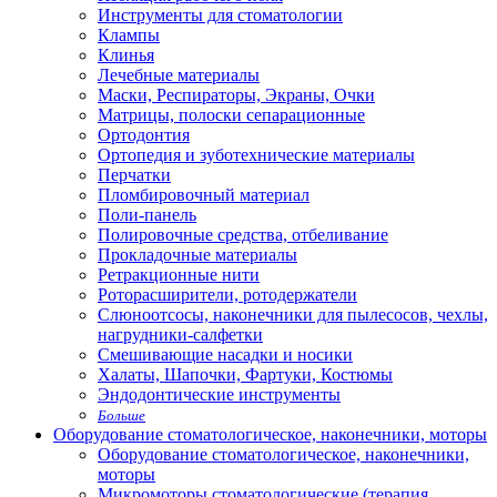
Инструменты для стоматологии
Клампы
Клинья
Лечебные материалы
Маски, Респираторы, Экраны, Очки
Матрицы, полоски сепарационные
Ортодонтия
Ортопедия и зуботехнические материалы
Перчатки
Пломбировочный материал
Поли-панель
Полировочные средства, отбеливание
Прокладочные материалы
Ретракционные нити
Роторасширители, ротодержатели
Слюноотсосы, наконечники для пылесосов, чехлы,
нагрудники-салфетки
Смешивающие насадки и носики
Халаты, Шапочки, Фартуки, Костюмы
Эндодонтические инструменты
Больше
Оборудование стоматологическое, наконечники, моторы
Оборудование стоматологическое, наконечники,
моторы
Микромоторы стоматологические (терапия,