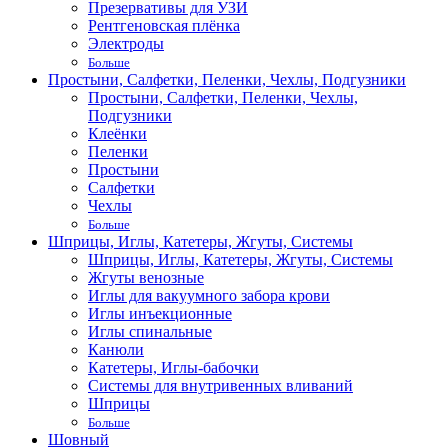
Презервативы для УЗИ
Рентгеновская плёнка
Электроды
Больше
Простыни, Салфетки, Пеленки, Чехлы, Подгузники
Простыни, Салфетки, Пеленки, Чехлы,
Подгузники
Клеёнки
Пеленки
Простыни
Салфетки
Чехлы
Больше
Шприцы, Иглы, Катетеры, Жгуты, Системы
Шприцы, Иглы, Катетеры, Жгуты, Системы
Жгуты венозные
Иглы для вакуумного забора крови
Иглы инъекционные
Иглы спинальные
Канюли
Катетеры, Иглы-бабочки
Системы для внутривенных вливаний
Шприцы
Больше
Шовный