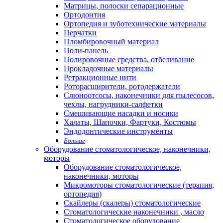
Матрицы, полоски сепарационные
Ортодонтия
Ортопедия и зуботехнические материалы
Перчатки
Пломбировочный материал
Поли-панель
Полировочные средства, отбеливание
Прокладочные материалы
Ретракционные нити
Роторасширители, ротодержатели
Слюноотсосы, наконечники для пылесосов,
чехлы, нагрудники-салфетки
Смешивающие насадки и носики
Халаты, Шапочки, Фартуки, Костюмы
Эндодонтические инструменты
Больше
Оборудование стоматологическое, наконечники,
моторы
Оборудование стоматологическое,
наконечники, моторы
Микромоторы стоматологические (терапия,
ортопедия)
Скайлеры (скалеры) стоматологические
Стоматологические наконечники , масло
Стоматологическое оборудование