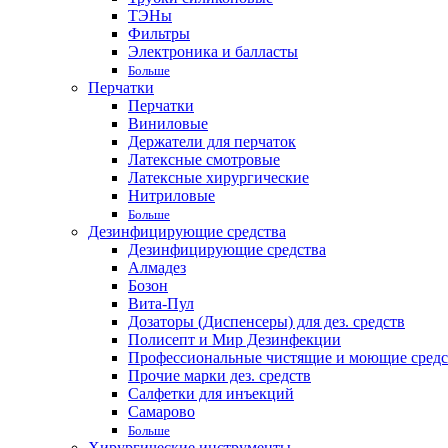
ТЭНы
Фильтры
Электроника и балласты
Больше
Перчатки
Перчатки
Виниловые
Держатели для перчаток
Латексные смотровые
Латексные хирургические
Нитриловые
Больше
Дезинфицирующие средства
Дезинфицирующие средства
Алмадез
Бозон
Вита-Пул
Дозаторы (Диспенсеры) для дез. средств
Полисепт и Мир Дезинфекции
Профессиональные чистящие и моющие средс
Прочие марки дез. средств
Салфетки для инъекций
Самарово
Больше
Хирургические инструменты