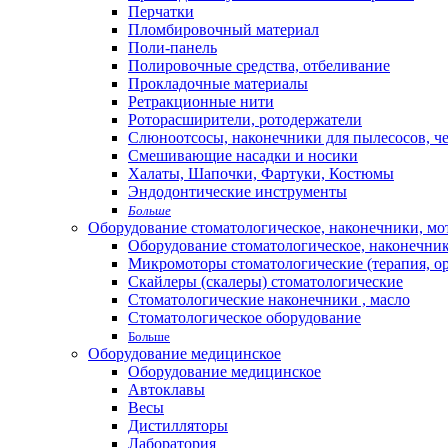
Перчатки
Пломбировочный материал
Поли-панель
Полировочные средства, отбеливание
Прокладочные материалы
Ретракционные нити
Роторасширители, ротодержатели
Слюноотсосы, наконечники для пылесосов, ч
Смешивающие насадки и носики
Халаты, Шапочки, Фартуки, Костюмы
Эндодонтические инструменты
Больше
Оборудование стоматологическое, наконечники, м
Оборудование стоматологическое, наконечни
Микромоторы стоматологические (терапия, о
Скайлеры (скалеры) стоматологические
Стоматологические наконечники , масло
Стоматологическое оборудование
Больше
Оборудование медицинское
Оборудование медицинское
Автоклавы
Весы
Дистилляторы
Лаборатория