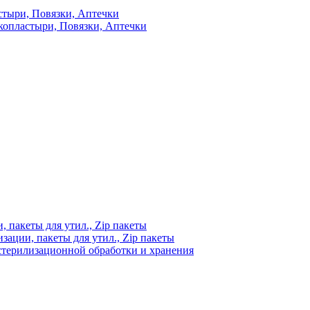
стыри, Повязки, Аптечки
копластыри, Повязки, Аптечки
 пакеты для утил., Zip пакеты
ации, пакеты для утил., Zip пакеты
стерилизационной обработки и хранения