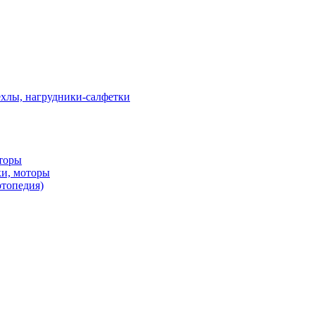
ехлы, нагрудники-салфетки
оторы
ки, моторы
ртопедия)