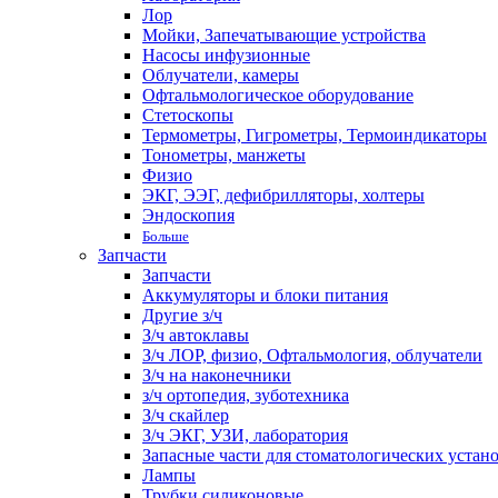
Лор
Мойки, Запечатывающие устройства
Насосы инфузионные
Облучатели, камеры
Офтальмологическое оборудование
Стетоскопы
Термометры, Гигрометры, Термоиндикаторы
Тонометры, манжеты
Физио
ЭКГ, ЭЭГ, дефибрилляторы, холтеры
Эндоскопия
Больше
Запчасти
Запчасти
Аккумуляторы и блоки питания
Другие з/ч
З/ч автоклавы
З/ч ЛОР, физио, Офтальмология, облучатели
З/ч на наконечники
з/ч ортопедия, зуботехника
З/ч скайлер
З/ч ЭКГ, УЗИ, лаборатория
Запасные части для стоматологических устан
Лампы
Трубки силиконовые