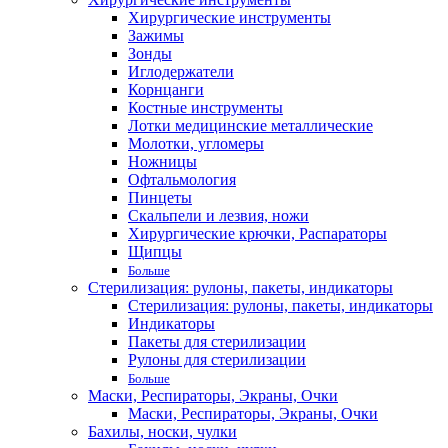
Хирургические инструменты
Зажимы
Зонды
Иглодержатели
Корнцанги
Костные инструменты
Лотки медицинские металлические
Молотки, угломеры
Ножницы
Офтальмология
Пинцеты
Скальпели и лезвия, ножи
Хирургические крючки, Распараторы
Щипцы
Больше
Стерилизация: рулоны, пакеты, индикаторы
Стерилизация: рулоны, пакеты, индикаторы
Индикаторы
Пакеты для стерилизации
Рулоны для стерилизации
Больше
Маски, Респираторы, Экраны, Очки
Маски, Респираторы, Экраны, Очки
Бахилы, носки, чулки