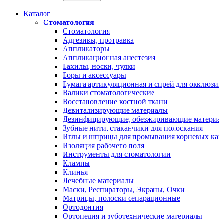
Каталог
Стоматология
Стоматология
Адгезивы, протравка
Аппликаторы
Аппликационная анестезия
Бахилы, носки, чулки
Боры и аксессуары
Бумага артикуляционная и спрей для окклюзи
Валики стоматологические
Восстановление костной ткани
Девитализирующие материалы
Дезинфицирующие, обезжиривающие матери
Зубные нити, стаканчики для полоскания
Иглы и шприцы для промывания корневых ка
Изоляция рабочего поля
Инструменты для стоматологии
Клампы
Клинья
Лечебные материалы
Маски, Респираторы, Экраны, Очки
Матрицы, полоски сепарационные
Ортодонтия
Ортопедия и зуботехнические материалы