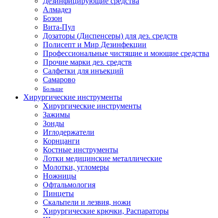
Дезинфицирующие средства
Алмадез
Бозон
Вита-Пул
Дозаторы (Диспенсеры) для дез. средств
Полисепт и Мир Дезинфекции
Профессиональные чистящие и моющие средства
Прочие марки дез. средств
Салфетки для инъекций
Самарово
Больше
Хирургические инструменты
Хирургические инструменты
Зажимы
Зонды
Иглодержатели
Корнцанги
Костные инструменты
Лотки медицинские металлические
Молотки, угломеры
Ножницы
Офтальмология
Пинцеты
Скальпели и лезвия, ножи
Хирургические крючки, Распараторы