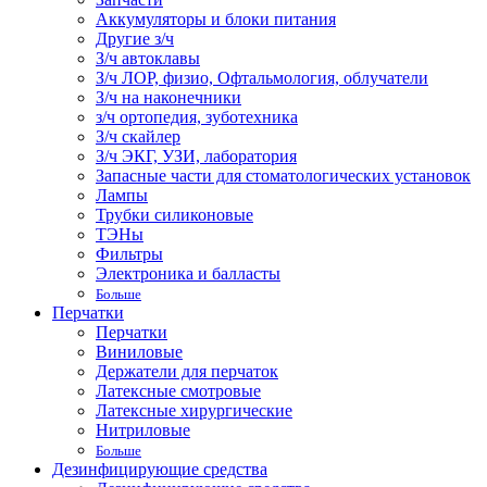
Аккумуляторы и блоки питания
Другие з/ч
З/ч автоклавы
З/ч ЛОР, физио, Офтальмология, облучатели
З/ч на наконечники
з/ч ортопедия, зуботехника
З/ч скайлер
З/ч ЭКГ, УЗИ, лаборатория
Запасные части для стоматологических установок
Лампы
Трубки силиконовые
ТЭНы
Фильтры
Электроника и балласты
Больше
Перчатки
Перчатки
Виниловые
Держатели для перчаток
Латексные смотровые
Латексные хирургические
Нитриловые
Больше
Дезинфицирующие средства