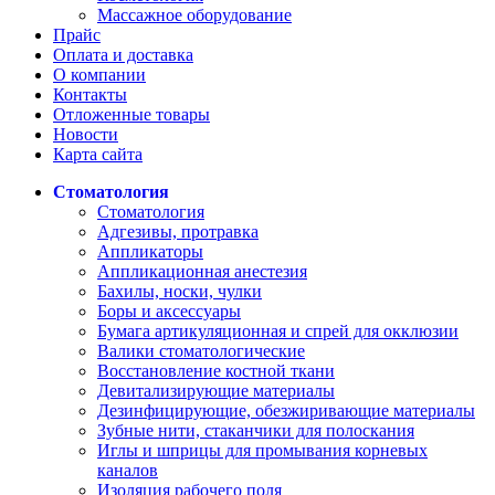
Массажное оборудование
Прайс
Оплата и доставка
О компании
Контакты
Отложенные товары
Новости
Карта сайта
Стоматология
Стоматология
Адгезивы, протравка
Аппликаторы
Аппликационная анестезия
Бахилы, носки, чулки
Боры и аксессуары
Бумага артикуляционная и спрей для окклюзии
Валики стоматологические
Восстановление костной ткани
Девитализирующие материалы
Дезинфицирующие, обезжиривающие материалы
Зубные нити, стаканчики для полоскания
Иглы и шприцы для промывания корневых
каналов
Изоляция рабочего поля