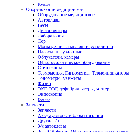
Больше
Оборудование медицинское
Оборудование медицинское
Автоклавы
Весы
Дистилляторы
Лаборатория
Лор
Мойки, Запечатывающие устройства
Насосы инфузионные
Облучатели, камеры
Офтальмологическое оборудование
Стетоскопы
Термометры, Гигрометры, Термоиндикаторы
Тонометры, манжеты
Физио
ЭКГ, ЭЭГ, дефибрилляторы, холтеры
Эндоскопия
Больше
Запчасти
Запчасти
Аккумуляторы и блоки питания
Другие з/ч
З/ч автоклавы
З/ч ЛОР, физио, Офтальмология, облучатели