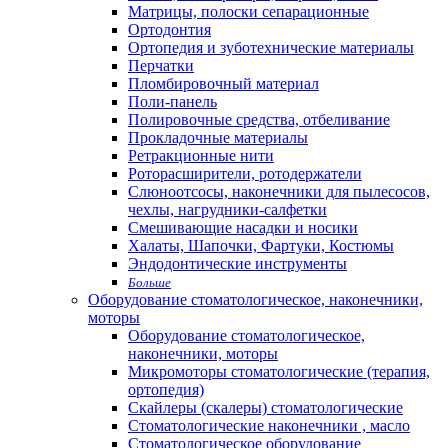
Матрицы, полоски сепарационные
Ортодонтия
Ортопедия и зуботехнические материалы
Перчатки
Пломбировочный материал
Поли-панель
Полировочные средства, отбеливание
Прокладочные материалы
Ретракционные нити
Роторасширители, ротодержатели
Слюноотсосы, наконечники для пылесосов,
чехлы, нагрудники-салфетки
Смешивающие насадки и носики
Халаты, Шапочки, Фартуки, Костюмы
Эндодонтические инструменты
Больше
Оборудование стоматологическое, наконечники,
моторы
Оборудование стоматологическое,
наконечники, моторы
Микромоторы стоматологические (терапия,
ортопедия)
Скайлеры (скалеры) стоматологические
Стоматологические наконечники , масло
Стоматологическое оборудование