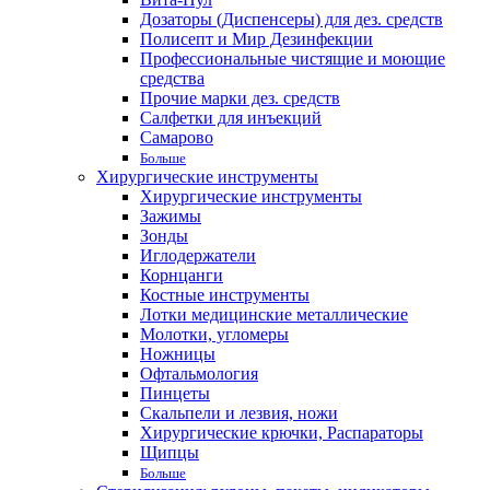
Дозаторы (Диспенсеры) для дез. средств
Полисепт и Мир Дезинфекции
Профессиональные чистящие и моющие
средства
Прочие марки дез. средств
Салфетки для инъекций
Самарово
Больше
Хирургические инструменты
Хирургические инструменты
Зажимы
Зонды
Иглодержатели
Корнцанги
Костные инструменты
Лотки медицинские металлические
Молотки, угломеры
Ножницы
Офтальмология
Пинцеты
Скальпели и лезвия, ножи
Хирургические крючки, Распараторы
Щипцы
Больше