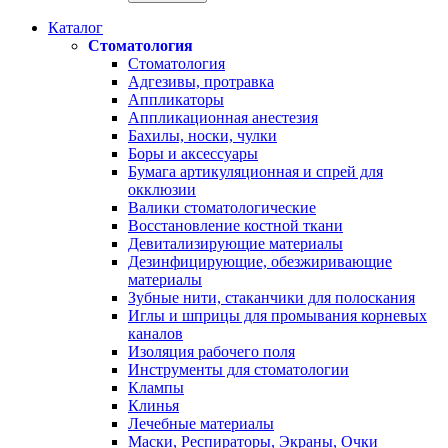
Каталог
Стоматология
Стоматология
Адгезивы, протравка
Аппликаторы
Аппликационная анестезия
Бахилы, носки, чулки
Боры и аксессуары
Бумага артикуляционная и спрей для
окклюзии
Валики стоматологические
Восстановление костной ткани
Девитализирующие материалы
Дезинфицирующие, обезжиривающие
материалы
Зубные нити, стаканчики для полоскания
Иглы и шприцы для промывания корневых
каналов
Изоляция рабочего поля
Инструменты для стоматологии
Клампы
Клинья
Лечебные материалы
Маски, Респираторы, Экраны, Очки