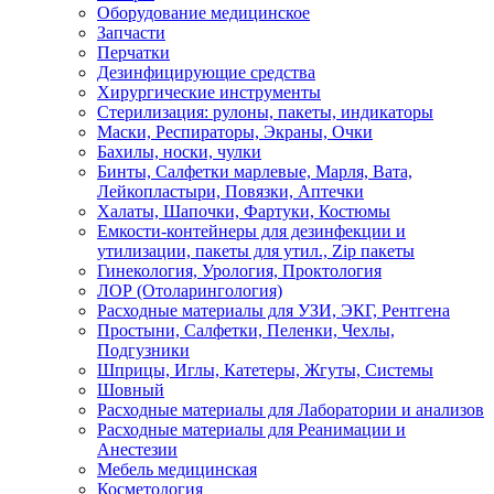
Оборудование медицинское
Запчасти
Перчатки
Дезинфицирующие средства
Хирургические инструменты
Стерилизация: рулоны, пакеты, индикаторы
Маски, Респираторы, Экраны, Очки
Бахилы, носки, чулки
Бинты, Салфетки марлевые, Марля, Вата,
Лейкопластыри, Повязки, Аптечки
Халаты, Шапочки, Фартуки, Костюмы
Емкости-контейнеры для дезинфекции и
утилизации, пакеты для утил., Zip пакеты
Гинекология, Урология, Проктология
ЛОР (Отоларингология)
Расходные материалы для УЗИ, ЭКГ, Рентгена
Простыни, Салфетки, Пеленки, Чехлы,
Подгузники
Шприцы, Иглы, Катетеры, Жгуты, Системы
Шовный
Расходные материалы для Лаборатории и анализов
Расходные материалы для Реанимации и
Анестезии
Мебель медицинская
Косметология