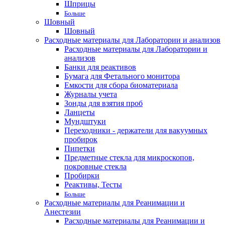
Шприцы
Больше
Шовный
Шовный
Расходные материалы для Лаборатории и анализов
Расходные материалы для Лаборатории и
анализов
Банки для реактивов
Бумага для Фетального монитора
Емкости для сбора биоматериала
Журналы учета
Зонды для взятия проб
Ланцеты
Мундштуки
Переходники - держатели для вакуумных
пробирок
Пипетки
Предметные стекла для микроскопов,
покровные стекла
Пробирки
Реактивы, Тесты
Больше
Расходные материалы для Реанимации и
Анестезии
Расходные материалы для Реанимации и