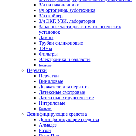
З/ч на наконечники
з/ч ортопедия, зуботехника
З/ч скайлер
З/ч ЭКГ, УЗИ, лаборатория
Запасные части для стоматологических
установок
Лампы
Трубки силиконовые
ТЭНы
Фильтры
Электроника и балласты
Больше
Перчатки
Перчатки
Виниловые
Держатели для перчаток
Латексные смотровые
Латексные хирургические
Нитриловые
Больше
Дезинфицирующие средства
Дезинфицирующие средства
Алмадез
Бозон
Вита-Пул