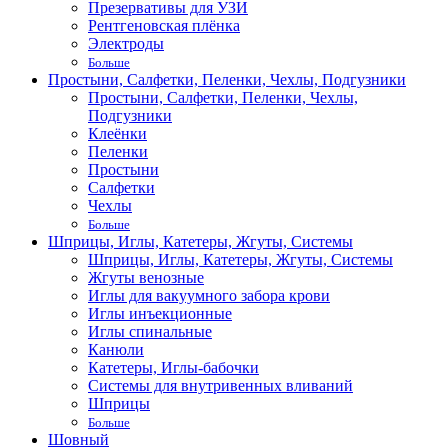
Презервативы для УЗИ
Рентгеновская плёнка
Электроды
Больше
Простыни, Салфетки, Пеленки, Чехлы, Подгузники
Простыни, Салфетки, Пеленки, Чехлы,
Подгузники
Клеёнки
Пеленки
Простыни
Салфетки
Чехлы
Больше
Шприцы, Иглы, Катетеры, Жгуты, Системы
Шприцы, Иглы, Катетеры, Жгуты, Системы
Жгуты венозные
Иглы для вакуумного забора крови
Иглы инъекционные
Иглы спинальные
Канюли
Катетеры, Иглы-бабочки
Системы для внутривенных вливаний
Шприцы
Больше
Шовный