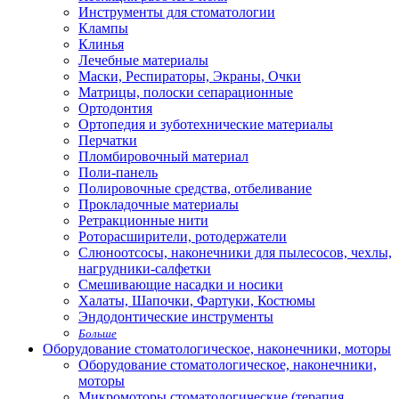
Инструменты для стоматологии
Клампы
Клинья
Лечебные материалы
Маски, Респираторы, Экраны, Очки
Матрицы, полоски сепарационные
Ортодонтия
Ортопедия и зуботехнические материалы
Перчатки
Пломбировочный материал
Поли-панель
Полировочные средства, отбеливание
Прокладочные материалы
Ретракционные нити
Роторасширители, ротодержатели
Слюноотсосы, наконечники для пылесосов, чехлы,
нагрудники-салфетки
Смешивающие насадки и носики
Халаты, Шапочки, Фартуки, Костюмы
Эндодонтические инструменты
Больше
Оборудование стоматологическое, наконечники, моторы
Оборудование стоматологическое, наконечники,
моторы
Микромоторы стоматологические (терапия,