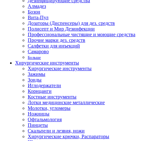
Дезинфицирующие средства
Алмадез
Бозон
Вита-Пул
Дозаторы (Диспенсеры) для дез. средств
Полисепт и Мир Дезинфекции
Профессиональные чистящие и моющие средства
Прочие марки дез. средств
Салфетки для инъекций
Самарово
Больше
Хирургические инструменты
Хирургические инструменты
Зажимы
Зонды
Иглодержатели
Корнцанги
Костные инструменты
Лотки медицинские металлические
Молотки, угломеры
Ножницы
Офтальмология
Пинцеты
Скальпели и лезвия, ножи
Хирургические крючки, Распараторы