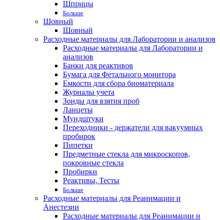
Шприцы
Больше
Шовный
Шовный
Расходные материалы для Лаборатории и анализов
Расходные материалы для Лаборатории и
анализов
Банки для реактивов
Бумага для Фетального монитора
Емкости для сбора биоматериала
Журналы учета
Зонды для взятия проб
Ланцеты
Мундштуки
Переходники - держатели для вакуумных
пробирок
Пипетки
Предметные стекла для микроскопов,
покровные стекла
Пробирки
Реактивы, Тесты
Больше
Расходные материалы для Реанимации и
Анестезии
Расходные материалы для Реанимации и