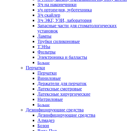
З/ч на наконечники
з/ч ортопедия, зуботехника
З/ч скайлер
З/ч ЭКГ, УЗИ, лаборатория
Запасные части для стоматологических
установок
Лампы
Трубки силиконовые
ТЭНы
Фильтры
Электроника и балласты
Больше
Перчатки
Перчатки
Виниловые
Держатели для перчаток
Латексные смотровые
Латексные хирургические
Нитриловые
Больше
Дезинфицирующие средства
Дезинфицирующие средства
Алмадез
Бозон
Вита-Пул