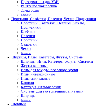
Презервативы для УЗИ
Рентгеновская плёнка
Электроды
Больше
Простыни, Салфетки, Пеленки, Чехлы, Подгузники
Простыни, Салфетки, Пеленки, Чехлы,
Подгузники
Клеёнки
Пеленки
Простыни
Салфетки
Чехлы
Больше
Шприцы, Иглы, Катетеры, Жгуты, Системы
Шприцы, Иглы, Катетеры, Жгуты, Системы
Жгуты венозные
Иглы для вакуумного забора крови
Иглы инъекционные
Иглы спинальные
Канюли
Катетеры, Иглы-бабочки
Системы для внутривенных вливаний
Шприцы
Больше
Шовный