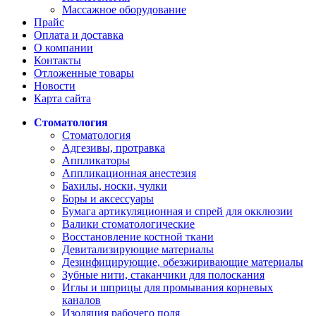
Массажное оборудование
Прайс
Оплата и доставка
О компании
Контакты
Отложенные товары
Новости
Карта сайта
Стоматология
Стоматология
Адгезивы, протравка
Аппликаторы
Аппликационная анестезия
Бахилы, носки, чулки
Боры и аксессуары
Бумага артикуляционная и спрей для окклюзии
Валики стоматологические
Восстановление костной ткани
Девитализирующие материалы
Дезинфицирующие, обезжиривающие материалы
Зубные нити, стаканчики для полоскания
Иглы и шприцы для промывания корневых
каналов
Изоляция рабочего поля