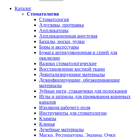
Каталог
Стоматология
Стоматология
Адгезивы, протравка
Аппликаторы
Аппликационная анестезия
Бахилы, носки, чулки
Боры и аксессуары
Бумага артикуляционная и спрей для
окклюзии
Валики стоматологические
Восстановление костной ткани
Девитализирующие материалы
Дезинфицирующие, обезжиривающие
материалы
Зубные нити, стаканчики для полоскания
Иглы и шприцы для промывания корневых
каналов
Изоляция рабочего поля
Инструменты для стоматологии
Клампы
Клинья
Лечебные материалы
Маски, Респираторы, Экраны, Очки