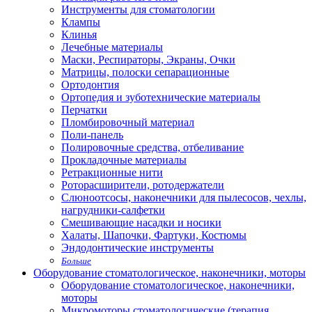
Инструменты для стоматологии
Клампы
Клинья
Лечебные материалы
Маски, Респираторы, Экраны, Очки
Матрицы, полоски сепарационные
Ортодонтия
Ортопедия и зуботехнические материалы
Перчатки
Пломбировочный материал
Поли-панель
Полировочные средства, отбеливание
Прокладочные материалы
Ретракционные нити
Роторасширители, ротодержатели
Слюноотсосы, наконечники для пылесосов, чехлы,
нагрудники-салфетки
Смешивающие насадки и носики
Халаты, Шапочки, Фартуки, Костюмы
Эндодонтические инструменты
Больше
Оборудование стоматологическое, наконечники, моторы
Оборудование стоматологическое, наконечники,
моторы
Микромоторы стоматологические (терапия,