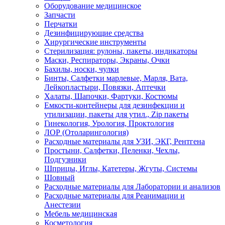
Оборудование медицинское
Запчасти
Перчатки
Дезинфицирующие средства
Хирургические инструменты
Стерилизация: рулоны, пакеты, индикаторы
Маски, Респираторы, Экраны, Очки
Бахилы, носки, чулки
Бинты, Салфетки марлевые, Марля, Вата,
Лейкопластыри, Повязки, Аптечки
Халаты, Шапочки, Фартуки, Костюмы
Емкости-контейнеры для дезинфекции и
утилизации, пакеты для утил., Zip пакеты
Гинекология, Урология, Проктология
ЛОР (Отоларингология)
Расходные материалы для УЗИ, ЭКГ, Рентгена
Простыни, Салфетки, Пеленки, Чехлы,
Подгузники
Шприцы, Иглы, Катетеры, Жгуты, Системы
Шовный
Расходные материалы для Лаборатории и анализов
Расходные материалы для Реанимации и
Анестезии
Мебель медицинская
Косметология