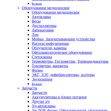
Больше
Оборудование медицинское
Оборудование медицинское
Автоклавы
Весы
Дистилляторы
Лаборатория
Лор
Мойки, Запечатывающие устройства
Насосы инфузионные
Облучатели, камеры
Офтальмологическое оборудование
Стетоскопы
Термометры, Гигрометры, Термоиндикаторы
Тонометры, манжеты
Физио
ЭКГ, ЭЭГ, дефибрилляторы, холтеры
Эндоскопия
Больше
Запчасти
Запчасти
Аккумуляторы и блоки питания
Другие з/ч
З/ч автоклавы
З/ч ЛОР, физио, Офтальмология, облучатели