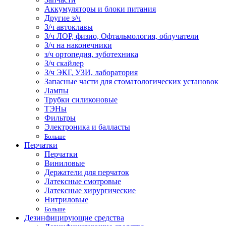
Аккумуляторы и блоки питания
Другие з/ч
З/ч автоклавы
З/ч ЛОР, физио, Офтальмология, облучатели
З/ч на наконечники
з/ч ортопедия, зуботехника
З/ч скайлер
З/ч ЭКГ, УЗИ, лаборатория
Запасные части для стоматологических установок
Лампы
Трубки силиконовые
ТЭНы
Фильтры
Электроника и балласты
Больше
Перчатки
Перчатки
Виниловые
Держатели для перчаток
Латексные смотровые
Латексные хирургические
Нитриловые
Больше
Дезинфицирующие средства