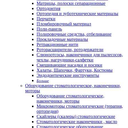
Матрицы, полоски сепарационные
Ортодонтия
Ортопедия и зуботехнические материалы
Перчатки
Пломбировочный материал
Поли-панель
Полировочные средства, отбеливание
Прокладочные материалы
Ретракционные нити
Роторасширители, ротодержатели
Слюноотсосы, наконечники для пылесосов,
чехлы, нагрудники-салфетки
Смешивающие насадки и носики
Халаты, Шапочки, Фартуки, Костюмы
Эндодонтические инструменты
Больше
Оборудование стоматологическое, наконечники,
моторы
Оборудование стоматологическое,
наконечники, моторы
Микромоторы стоматологические (терапия,
ортопедия)
Скайлеры (скалеры) стоматологические
Стоматологические наконечники , масло
Стоматологическое оборудование