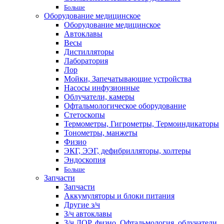
Больше
Оборудование медицинское
Оборудование медицинское
Автоклавы
Весы
Дистилляторы
Лаборатория
Лор
Мойки, Запечатывающие устройства
Насосы инфузионные
Облучатели, камеры
Офтальмологическое оборудование
Стетоскопы
Термометры, Гигрометры, Термоиндикаторы
Тонометры, манжеты
Физио
ЭКГ, ЭЭГ, дефибрилляторы, холтеры
Эндоскопия
Больше
Запчасти
Запчасти
Аккумуляторы и блоки питания
Другие з/ч
З/ч автоклавы
З/ч ЛОР, физио, Офтальмология, облучатели