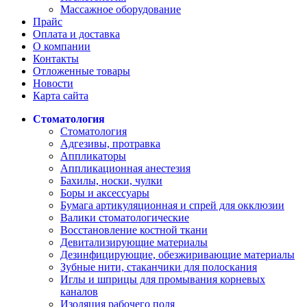
Массажное оборудование
Прайс
Оплата и доставка
О компании
Контакты
Отложенные товары
Новости
Карта сайта
Стоматология
Стоматология
Адгезивы, протравка
Аппликаторы
Аппликационная анестезия
Бахилы, носки, чулки
Боры и аксессуары
Бумага артикуляционная и спрей для окклюзии
Валики стоматологические
Восстановление костной ткани
Девитализирующие материалы
Дезинфицирующие, обезжиривающие материалы
Зубные нити, стаканчики для полоскания
Иглы и шприцы для промывания корневых
каналов
Изоляция рабочего поля