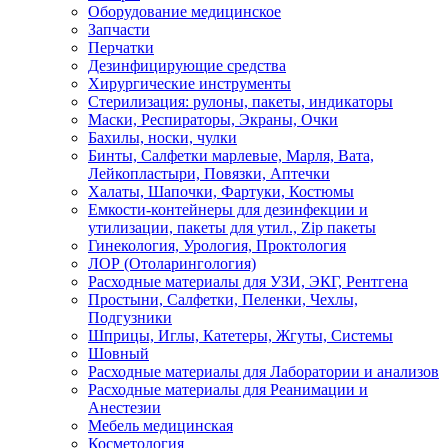
Оборудование медицинское
Запчасти
Перчатки
Дезинфицирующие средства
Хирургические инструменты
Стерилизация: рулоны, пакеты, индикаторы
Маски, Респираторы, Экраны, Очки
Бахилы, носки, чулки
Бинты, Салфетки марлевые, Марля, Вата,
Лейкопластыри, Повязки, Аптечки
Халаты, Шапочки, Фартуки, Костюмы
Емкости-контейнеры для дезинфекции и
утилизации, пакеты для утил., Zip пакеты
Гинекология, Урология, Проктология
ЛОР (Отоларингология)
Расходные материалы для УЗИ, ЭКГ, Рентгена
Простыни, Салфетки, Пеленки, Чехлы,
Подгузники
Шприцы, Иглы, Катетеры, Жгуты, Системы
Шовный
Расходные материалы для Лаборатории и анализов
Расходные материалы для Реанимации и
Анестезии
Мебель медицинская
Косметология