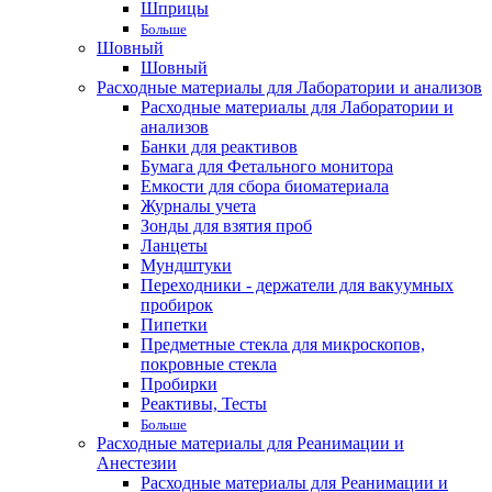
Шприцы
Больше
Шовный
Шовный
Расходные материалы для Лаборатории и анализов
Расходные материалы для Лаборатории и
анализов
Банки для реактивов
Бумага для Фетального монитора
Емкости для сбора биоматериала
Журналы учета
Зонды для взятия проб
Ланцеты
Мундштуки
Переходники - держатели для вакуумных
пробирок
Пипетки
Предметные стекла для микроскопов,
покровные стекла
Пробирки
Реактивы, Тесты
Больше
Расходные материалы для Реанимации и
Анестезии
Расходные материалы для Реанимации и