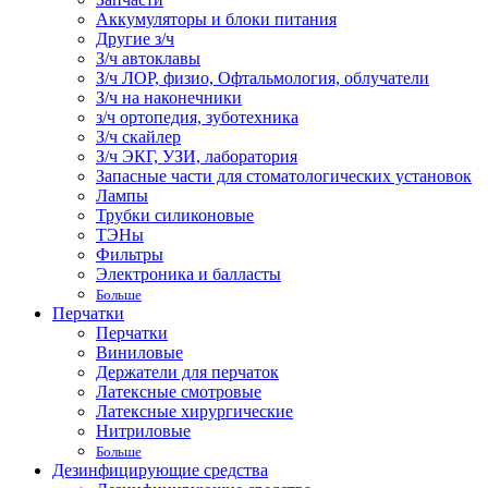
Аккумуляторы и блоки питания
Другие з/ч
З/ч автоклавы
З/ч ЛОР, физио, Офтальмология, облучатели
З/ч на наконечники
з/ч ортопедия, зуботехника
З/ч скайлер
З/ч ЭКГ, УЗИ, лаборатория
Запасные части для стоматологических установок
Лампы
Трубки силиконовые
ТЭНы
Фильтры
Электроника и балласты
Больше
Перчатки
Перчатки
Виниловые
Держатели для перчаток
Латексные смотровые
Латексные хирургические
Нитриловые
Больше
Дезинфицирующие средства