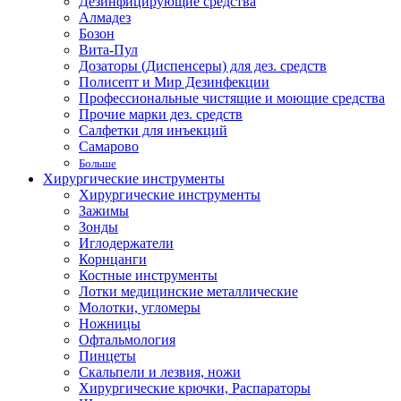
Дезинфицирующие средства
Алмадез
Бозон
Вита-Пул
Дозаторы (Диспенсеры) для дез. средств
Полисепт и Мир Дезинфекции
Профессиональные чистящие и моющие средства
Прочие марки дез. средств
Салфетки для инъекций
Самарово
Больше
Хирургические инструменты
Хирургические инструменты
Зажимы
Зонды
Иглодержатели
Корнцанги
Костные инструменты
Лотки медицинские металлические
Молотки, угломеры
Ножницы
Офтальмология
Пинцеты
Скальпели и лезвия, ножи
Хирургические крючки, Распараторы