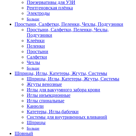
Презервативы для УЗИ
Рентгеновская плёнка
Электроды
Больше
Простыни, Салфетки, Пеленки, Чехлы, Подгузники
Простыни, Салфетки, Пеленки, Чехлы,
Подгузники
Клеёнки
Пеленки
Простыни
Салфетки
Чехлы
Больше
Шприцы, Иглы, Катетеры, Жгуты, Системы
Шприцы, Иглы, Катетеры, Жгуты, Системы
Жгуты венозные
Иглы для вакуумного забора крови
Иглы инъекционные
Иглы спинальные
Канюли
Катетеры, Иглы-бабочки
Системы для внутривенных вливаний
Шприцы
Больше
Шовный