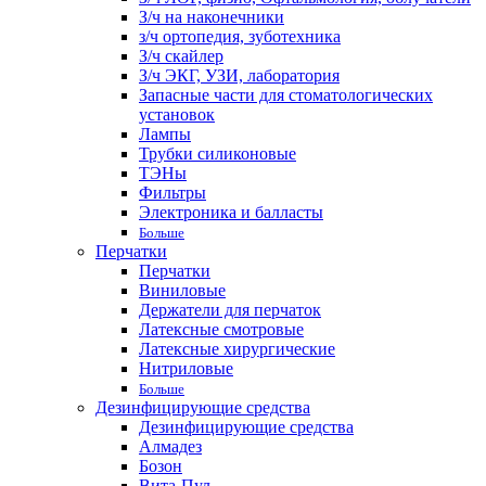
З/ч на наконечники
з/ч ортопедия, зуботехника
З/ч скайлер
З/ч ЭКГ, УЗИ, лаборатория
Запасные части для стоматологических
установок
Лампы
Трубки силиконовые
ТЭНы
Фильтры
Электроника и балласты
Больше
Перчатки
Перчатки
Виниловые
Держатели для перчаток
Латексные смотровые
Латексные хирургические
Нитриловые
Больше
Дезинфицирующие средства
Дезинфицирующие средства
Алмадез
Бозон
Вита-Пул