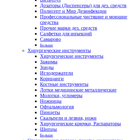
Дозаторы (Диспенсеры) для дез. средств
Полисепт и Мир Дезинфекции
Профессиональные чистящие и моющие
средства
Прочие марки дез. средств
Салфетки для инъекций
Самарово
Больше
Хирургические инструменты
Хирургические инструменты
Зажимы
Зонды
Иглодержатели
Корнцанги
Костные инструменты
Лотки медицинские металлические
Молотки, угломеры
Ножницы
Офтальмология
Пинцеты
Скальпели и лезвия, ножи
Хирургические крючки, Распараторы
Щипцы
Больше