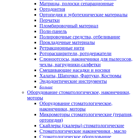
Матрицы, полоски сепарационные
Ортодонтия
Ортопедия и зуботехнические материалы
Перчатки
Пломбировочный материал
Поли-панель
Полировочные средства, отбеливание
Прокладочные материалы
Ретракционные нити
Роторасширители, ротодержатели
Слюноотсосы, наконечники для пылесосов,
чехлы, нагрудники-салфетки
Смешивающие насадки и носики
Халаты, Шапочки, Фартуки, Костюмы
Эндодонтические инструменты
Больше
Оборудование стоматологическое, наконечники,
моторы
Оборудование стоматологическое,
наконечники, моторы
Микромоторы стоматологические (терапия,
ортопедия)
Скайлеры (скалеры) стоматологические
Стоматологические наконечники , масло
Стоматологическое оборудование