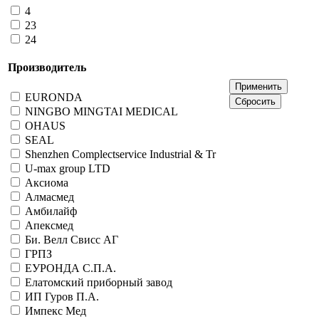
4
23
24
Производитель
EURONDA
NINGBO MINGTAI MEDICAL
OHAUS
SEAL
Shenzhen Complectservice Industrial & Tr
U-max group LTD
Аксиома
Алмасмед
Амбилайф
Апексмед
Би. Велл Свисс АГ
ГРПЗ
ЕУРОНДА С.П.А.
Елатомский приборный завод
ИП Гуров П.А.
Импекс Мед