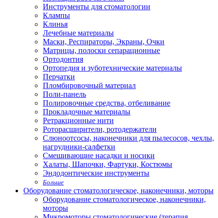
Инструменты для стоматологии
Клампы
Клинья
Лечебные материалы
Маски, Респираторы, Экраны, Очки
Матрицы, полоски сепарационные
Ортодонтия
Ортопедия и зуботехнические материалы
Перчатки
Пломбировочный материал
Поли-панель
Полировочные средства, отбеливание
Прокладочные материалы
Ретракционные нити
Роторасширители, ротодержатели
Слюноотсосы, наконечники для пылесосов, чехлы,
нагрудники-салфетки
Смешивающие насадки и носики
Халаты, Шапочки, Фартуки, Костюмы
Эндодонтические инструменты
Больше
Оборудование стоматологическое, наконечники, моторы
Оборудование стоматологическое, наконечники,
моторы
Микромоторы стоматологические (терапия,