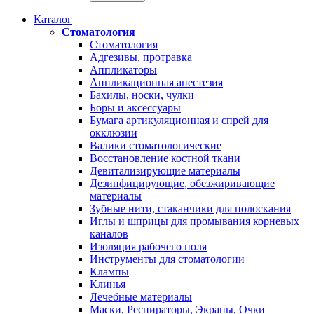
Каталог
Стоматология
Стоматология
Адгезивы, протравка
Аппликаторы
Аппликационная анестезия
Бахилы, носки, чулки
Боры и аксессуары
Бумага артикуляционная и спрей для
окклюзии
Валики стоматологические
Восстановление костной ткани
Девитализирующие материалы
Дезинфицирующие, обезжиривающие
материалы
Зубные нити, стаканчики для полоскания
Иглы и шприцы для промывания корневых
каналов
Изоляция рабочего поля
Инструменты для стоматологии
Клампы
Клинья
Лечебные материалы
Маски, Респираторы, Экраны, Очки