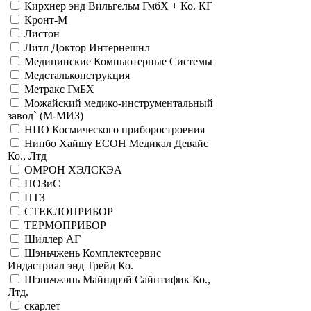
Кирхнер энд Вильгельм ГмбХ + Ко. КГ
Кронт-М
Листон
Литл Доктор Интернешнл
Медицинские Компьютерные Системы
Медстальконструкция
Метракс ГмБХ
Можайский медико-инструментальный
завод` (М-МИЗ)
НПО Космического приборостроения
Нинбо Хайшу ЕСОН Медикал Девайс
Ко., Лтд
ОМРОН ХЭЛСКЭА
ПОЗиС
ПТЗ
СТЕКЛОПРИБОР
ТЕРМОПРИБОР
Шиллер АГ
Шэньчжень Комплектсервис
Индастриал энд Трейд Ко.
Шэньчжэнь Майндрэй Сайнтифик Ко.,
Лтд.
скарлет