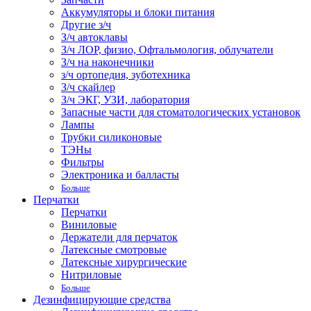
Аккумуляторы и блоки питания
Другие з/ч
З/ч автоклавы
З/ч ЛОР, физио, Офтальмология, облучатели
З/ч на наконечники
з/ч ортопедия, зуботехника
З/ч скайлер
З/ч ЭКГ, УЗИ, лаборатория
Запасные части для стоматологических установок
Лампы
Трубки силиконовые
ТЭНы
Фильтры
Электроника и балласты
Больше
Перчатки
Перчатки
Виниловые
Держатели для перчаток
Латексные смотровые
Латексные хирургические
Нитриловые
Больше
Дезинфицирующие средства