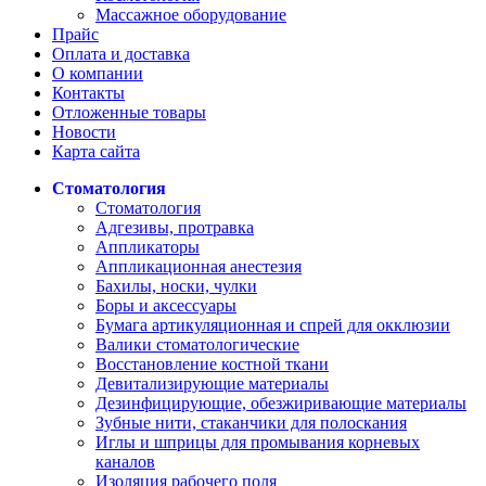
Массажное оборудование
Прайс
Оплата и доставка
О компании
Контакты
Отложенные товары
Новости
Карта сайта
Стоматология
Стоматология
Адгезивы, протравка
Аппликаторы
Аппликационная анестезия
Бахилы, носки, чулки
Боры и аксессуары
Бумага артикуляционная и спрей для окклюзии
Валики стоматологические
Восстановление костной ткани
Девитализирующие материалы
Дезинфицирующие, обезжиривающие материалы
Зубные нити, стаканчики для полоскания
Иглы и шприцы для промывания корневых
каналов
Изоляция рабочего поля