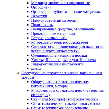
Матрицы, полоски сепарационные
Ортодонтия
Ортопедия и зуботехнические материалы
Перчатки
Пломбировочный материал
Поли-панель
Полировочные средства, отбеливание
Прокладочные материалы
Ретракционные нити
Роторасширители, ротодержатели
Слюноотсосы, наконечники для пылесосов,
чехлы, нагрудники-салфетки
Смешивающие насадки и носики
Халаты, Шапочки, Фартуки, Костюмы
Эндодонтические инструменты
Больше
Оборудование стоматологическое, наконечники,
моторы
Оборудование стоматологическое,
наконечники, моторы
Микромоторы стоматологические (терапия,
ортопедия)
Скайлеры (скалеры) стоматологические
Стоматологические наконечники , масло
Стоматологическое оборудование