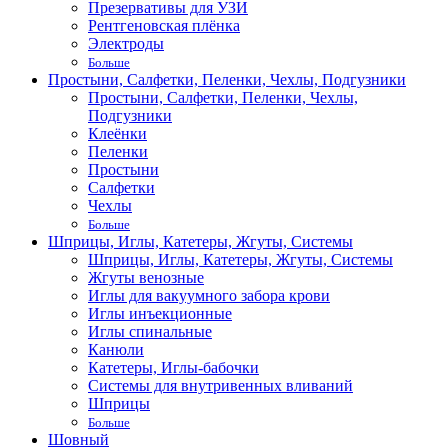
Презервативы для УЗИ
Рентгеновская плёнка
Электроды
Больше
Простыни, Салфетки, Пеленки, Чехлы, Подгузники
Простыни, Салфетки, Пеленки, Чехлы,
Подгузники
Клеёнки
Пеленки
Простыни
Салфетки
Чехлы
Больше
Шприцы, Иглы, Катетеры, Жгуты, Системы
Шприцы, Иглы, Катетеры, Жгуты, Системы
Жгуты венозные
Иглы для вакуумного забора крови
Иглы инъекционные
Иглы спинальные
Канюли
Катетеры, Иглы-бабочки
Системы для внутривенных вливаний
Шприцы
Больше
Шовный