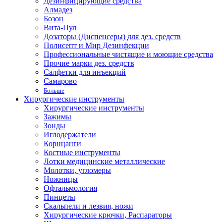
Дезинфицирующие средства
Алмадез
Бозон
Вита-Пул
Дозаторы (Диспенсеры) для дез. средств
Полисепт и Мир Дезинфекции
Профессиональные чистящие и моющие средства
Прочие марки дез. средств
Салфетки для инъекций
Самарово
Больше
Хирургические инструменты
Хирургические инструменты
Зажимы
Зонды
Иглодержатели
Корнцанги
Костные инструменты
Лотки медицинские металлические
Молотки, угломеры
Ножницы
Офтальмология
Пинцеты
Скальпели и лезвия, ножи
Хирургические крючки, Распараторы