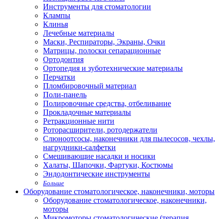
Инструменты для стоматологии
Клампы
Клинья
Лечебные материалы
Маски, Респираторы, Экраны, Очки
Матрицы, полоски сепарационные
Ортодонтия
Ортопедия и зуботехнические материалы
Перчатки
Пломбировочный материал
Поли-панель
Полировочные средства, отбеливание
Прокладочные материалы
Ретракционные нити
Роторасширители, ротодержатели
Слюноотсосы, наконечники для пылесосов, чехлы,
нагрудники-салфетки
Смешивающие насадки и носики
Халаты, Шапочки, Фартуки, Костюмы
Эндодонтические инструменты
Больше
Оборудование стоматологическое, наконечники, моторы
Оборудование стоматологическое, наконечники,
моторы
Микромоторы стоматологические (терапия,