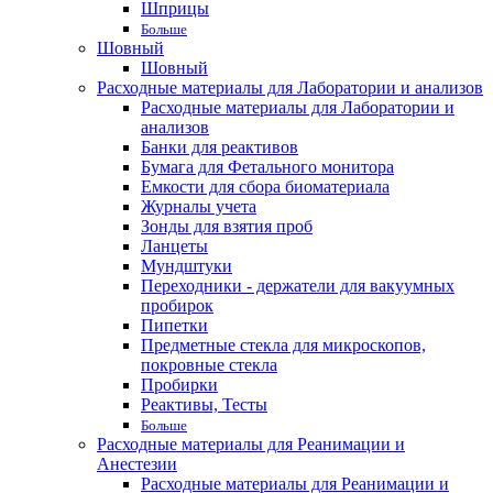
Шприцы
Больше
Шовный
Шовный
Расходные материалы для Лаборатории и анализов
Расходные материалы для Лаборатории и
анализов
Банки для реактивов
Бумага для Фетального монитора
Емкости для сбора биоматериала
Журналы учета
Зонды для взятия проб
Ланцеты
Мундштуки
Переходники - держатели для вакуумных
пробирок
Пипетки
Предметные стекла для микроскопов,
покровные стекла
Пробирки
Реактивы, Тесты
Больше
Расходные материалы для Реанимации и
Анестезии
Расходные материалы для Реанимации и