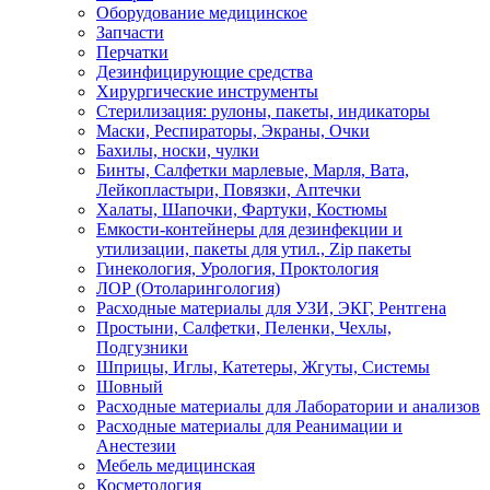
Оборудование медицинское
Запчасти
Перчатки
Дезинфицирующие средства
Хирургические инструменты
Стерилизация: рулоны, пакеты, индикаторы
Маски, Респираторы, Экраны, Очки
Бахилы, носки, чулки
Бинты, Салфетки марлевые, Марля, Вата,
Лейкопластыри, Повязки, Аптечки
Халаты, Шапочки, Фартуки, Костюмы
Емкости-контейнеры для дезинфекции и
утилизации, пакеты для утил., Zip пакеты
Гинекология, Урология, Проктология
ЛОР (Отоларингология)
Расходные материалы для УЗИ, ЭКГ, Рентгена
Простыни, Салфетки, Пеленки, Чехлы,
Подгузники
Шприцы, Иглы, Катетеры, Жгуты, Системы
Шовный
Расходные материалы для Лаборатории и анализов
Расходные материалы для Реанимации и
Анестезии
Мебель медицинская
Косметология