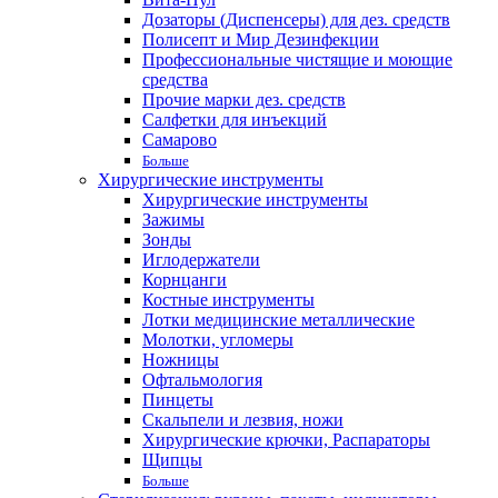
Дозаторы (Диспенсеры) для дез. средств
Полисепт и Мир Дезинфекции
Профессиональные чистящие и моющие
средства
Прочие марки дез. средств
Салфетки для инъекций
Самарово
Больше
Хирургические инструменты
Хирургические инструменты
Зажимы
Зонды
Иглодержатели
Корнцанги
Костные инструменты
Лотки медицинские металлические
Молотки, угломеры
Ножницы
Офтальмология
Пинцеты
Скальпели и лезвия, ножи
Хирургические крючки, Распараторы
Щипцы
Больше