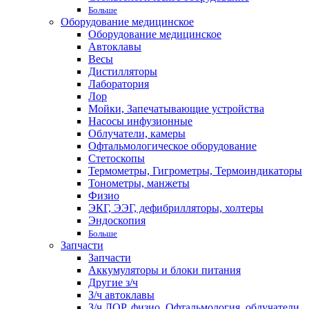
Больше
Оборудование медицинское
Оборудование медицинское
Автоклавы
Весы
Дистилляторы
Лаборатория
Лор
Мойки, Запечатывающие устройства
Насосы инфузионные
Облучатели, камеры
Офтальмологическое оборудование
Стетоскопы
Термометры, Гигрометры, Термоиндикаторы
Тонометры, манжеты
Физио
ЭКГ, ЭЭГ, дефибрилляторы, холтеры
Эндоскопия
Больше
Запчасти
Запчасти
Аккумуляторы и блоки питания
Другие з/ч
З/ч автоклавы
З/ч ЛОР, физио, Офтальмология, облучатели