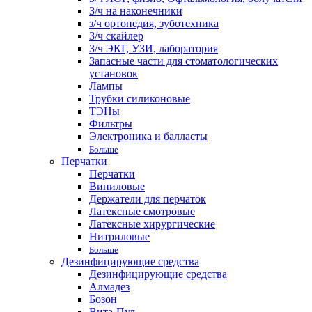
З/ч на наконечники
з/ч ортопедия, зуботехника
З/ч скайлер
З/ч ЭКГ, УЗИ, лаборатория
Запасные части для стоматологических
установок
Лампы
Трубки силиконовые
ТЭНы
Фильтры
Электроника и балласты
Больше
Перчатки
Перчатки
Виниловые
Держатели для перчаток
Латексные смотровые
Латексные хирургические
Нитриловые
Больше
Дезинфицирующие средства
Дезинфицирующие средства
Алмадез
Бозон
Вита-Пул