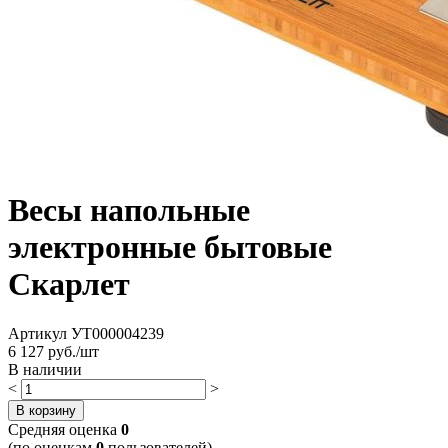
Весы напольные
электронные бытовые
Скарлет
Артикул
УТ000004239
6 127
руб./шт
В наличии
<
>
В корзину
Cредняя оценка
0
(по оценкам
0
пользователей)