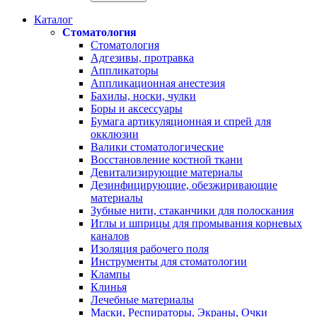
Каталог
Стоматология
Стоматология
Адгезивы, протравка
Аппликаторы
Аппликационная анестезия
Бахилы, носки, чулки
Боры и аксессуары
Бумага артикуляционная и спрей для
окклюзии
Валики стоматологические
Восстановление костной ткани
Девитализирующие материалы
Дезинфицирующие, обезжиривающие
материалы
Зубные нити, стаканчики для полоскания
Иглы и шприцы для промывания корневых
каналов
Изоляция рабочего поля
Инструменты для стоматологии
Клампы
Клинья
Лечебные материалы
Маски, Респираторы, Экраны, Очки