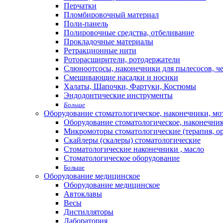
Перчатки
Пломбировочный материал
Поли-панель
Полировочные средства, отбеливание
Прокладочные материалы
Ретракционные нити
Роторасширители, ротодержатели
Слюноотсосы, наконечники для пылесосов, ч
Смешивающие насадки и носики
Халаты, Шапочки, Фартуки, Костюмы
Эндодонтические инструменты
Больше
Оборудование стоматологическое, наконечники, м
Оборудование стоматологическое, наконечни
Микромоторы стоматологические (терапия, о
Скайлеры (скалеры) стоматологические
Стоматологические наконечники , масло
Стоматологическое оборудование
Больше
Оборудование медицинское
Оборудование медицинское
Автоклавы
Весы
Дистилляторы
Лаборатория