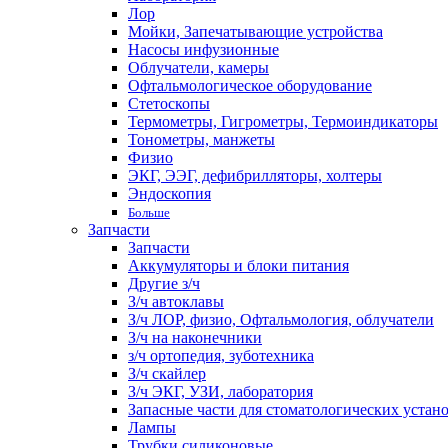
Лор
Мойки, Запечатывающие устройства
Насосы инфузионные
Облучатели, камеры
Офтальмологическое оборудование
Стетоскопы
Термометры, Гигрометры, Термоиндикаторы
Тонометры, манжеты
Физио
ЭКГ, ЭЭГ, дефибрилляторы, холтеры
Эндоскопия
Больше
Запчасти
Запчасти
Аккумуляторы и блоки питания
Другие з/ч
З/ч автоклавы
З/ч ЛОР, физио, Офтальмология, облучатели
З/ч на наконечники
з/ч ортопедия, зуботехника
З/ч скайлер
З/ч ЭКГ, УЗИ, лаборатория
Запасные части для стоматологических устан
Лампы
Трубки силиконовые