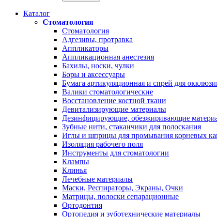
Каталог
Стоматология
Стоматология
Адгезивы, протравка
Аппликаторы
Аппликационная анестезия
Бахилы, носки, чулки
Боры и аксессуары
Бумага артикуляционная и спрей для окклюзи
Валики стоматологические
Восстановление костной ткани
Девитализирующие материалы
Дезинфицирующие, обезжиривающие матери
Зубные нити, стаканчики для полоскания
Иглы и шприцы для промывания корневых ка
Изоляция рабочего поля
Инструменты для стоматологии
Клампы
Клинья
Лечебные материалы
Маски, Респираторы, Экраны, Очки
Матрицы, полоски сепарационные
Ортодонтия
Ортопедия и зуботехнические материалы