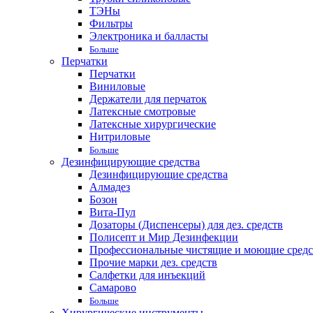
ТЭНы
Фильтры
Электроника и балласты
Больше
Перчатки
Перчатки
Виниловые
Держатели для перчаток
Латексные смотровые
Латексные хирургические
Нитриловые
Больше
Дезинфицирующие средства
Дезинфицирующие средства
Алмадез
Бозон
Вита-Пул
Дозаторы (Диспенсеры) для дез. средств
Полисепт и Мир Дезинфекции
Профессиональные чистящие и моющие средс
Прочие марки дез. средств
Салфетки для инъекций
Самарово
Больше
Хирургические инструменты