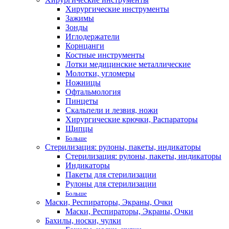
Хирургические инструменты
Зажимы
Зонды
Иглодержатели
Корнцанги
Костные инструменты
Лотки медицинские металлические
Молотки, угломеры
Ножницы
Офтальмология
Пинцеты
Скальпели и лезвия, ножи
Хирургические крючки, Распараторы
Щипцы
Больше
Стерилизация: рулоны, пакеты, индикаторы
Стерилизация: рулоны, пакеты, индикаторы
Индикаторы
Пакеты для стерилизации
Рулоны для стерилизации
Больше
Маски, Респираторы, Экраны, Очки
Маски, Респираторы, Экраны, Очки
Бахилы, носки, чулки