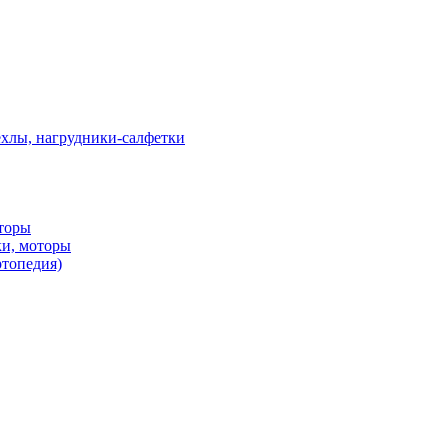
ехлы, нагрудники-салфетки
оторы
ки, моторы
ртопедия)