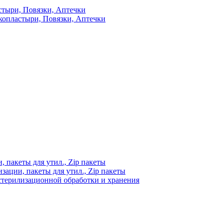
стыри, Повязки, Аптечки
копластыри, Повязки, Аптечки
 пакеты для утил., Zip пакеты
ации, пакеты для утил., Zip пакеты
стерилизационной обработки и хранения