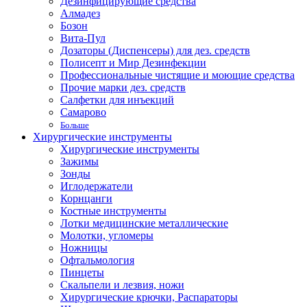
Дезинфицирующие средства
Алмадез
Бозон
Вита-Пул
Дозаторы (Диспенсеры) для дез. средств
Полисепт и Мир Дезинфекции
Профессиональные чистящие и моющие средства
Прочие марки дез. средств
Салфетки для инъекций
Самарово
Больше
Хирургические инструменты
Хирургические инструменты
Зажимы
Зонды
Иглодержатели
Корнцанги
Костные инструменты
Лотки медицинские металлические
Молотки, угломеры
Ножницы
Офтальмология
Пинцеты
Скальпели и лезвия, ножи
Хирургические крючки, Распараторы