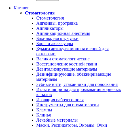
Каталог
Стоматология
Стоматология
Адгезивы, протравка
Аппликаторы
Аппликационная анестезия
Бахилы, носки, чулки
Боры и аксессуары
Бумага артикуляционная и спрей для
окклюзии
Валики стоматологические
Восстановление костной ткани
Девитализирующие материалы
Дезинфицирующие, обезжиривающие
материалы
Зубные нити, стаканчики для полоскания
Иглы и шприцы для промывания корневых
каналов
Изоляция рабочего поля
Инструменты для стоматологии
Клампы
Клинья
Лечебные материалы
Маски, Респираторы, Экраны, Очки