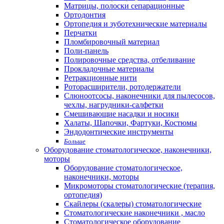
Матрицы, полоски сепарационные
Ортодонтия
Ортопедия и зуботехнические материалы
Перчатки
Пломбировочный материал
Поли-панель
Полировочные средства, отбеливание
Прокладочные материалы
Ретракционные нити
Роторасширители, ротодержатели
Слюноотсосы, наконечники для пылесосов,
чехлы, нагрудники-салфетки
Смешивающие насадки и носики
Халаты, Шапочки, Фартуки, Костюмы
Эндодонтические инструменты
Больше
Оборудование стоматологическое, наконечники,
моторы
Оборудование стоматологическое,
наконечники, моторы
Микромоторы стоматологические (терапия,
ортопедия)
Скайлеры (скалеры) стоматологические
Стоматологические наконечники , масло
Стоматологическое оборудование