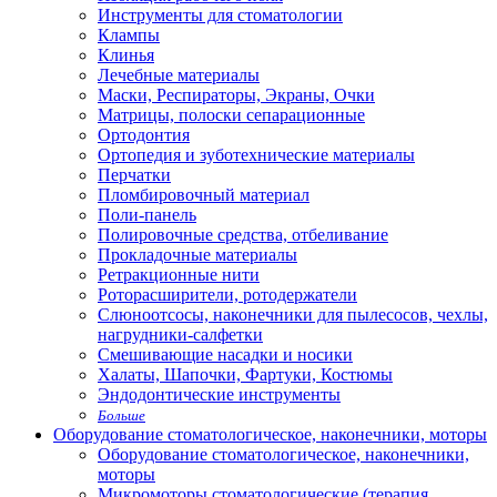
Инструменты для стоматологии
Клампы
Клинья
Лечебные материалы
Маски, Респираторы, Экраны, Очки
Матрицы, полоски сепарационные
Ортодонтия
Ортопедия и зуботехнические материалы
Перчатки
Пломбировочный материал
Поли-панель
Полировочные средства, отбеливание
Прокладочные материалы
Ретракционные нити
Роторасширители, ротодержатели
Слюноотсосы, наконечники для пылесосов, чехлы,
нагрудники-салфетки
Смешивающие насадки и носики
Халаты, Шапочки, Фартуки, Костюмы
Эндодонтические инструменты
Больше
Оборудование стоматологическое, наконечники, моторы
Оборудование стоматологическое, наконечники,
моторы
Микромоторы стоматологические (терапия,