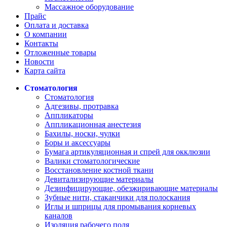
Массажное оборудование
Прайс
Оплата и доставка
О компании
Контакты
Отложенные товары
Новости
Карта сайта
Стоматология
Стоматология
Адгезивы, протравка
Аппликаторы
Аппликационная анестезия
Бахилы, носки, чулки
Боры и аксессуары
Бумага артикуляционная и спрей для окклюзии
Валики стоматологические
Восстановление костной ткани
Девитализирующие материалы
Дезинфицирующие, обезжиривающие материалы
Зубные нити, стаканчики для полоскания
Иглы и шприцы для промывания корневых
каналов
Изоляция рабочего поля