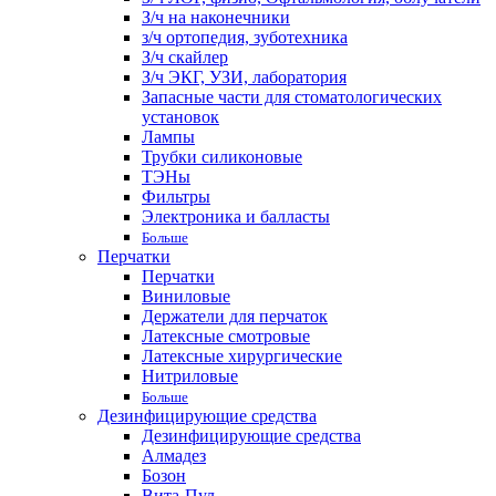
З/ч на наконечники
з/ч ортопедия, зуботехника
З/ч скайлер
З/ч ЭКГ, УЗИ, лаборатория
Запасные части для стоматологических
установок
Лампы
Трубки силиконовые
ТЭНы
Фильтры
Электроника и балласты
Больше
Перчатки
Перчатки
Виниловые
Держатели для перчаток
Латексные смотровые
Латексные хирургические
Нитриловые
Больше
Дезинфицирующие средства
Дезинфицирующие средства
Алмадез
Бозон
Вита-Пул