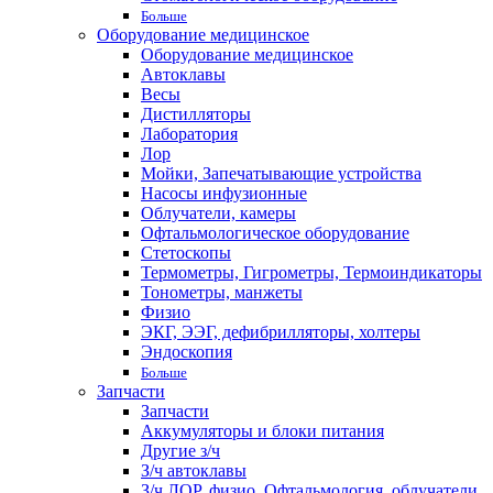
Больше
Оборудование медицинское
Оборудование медицинское
Автоклавы
Весы
Дистилляторы
Лаборатория
Лор
Мойки, Запечатывающие устройства
Насосы инфузионные
Облучатели, камеры
Офтальмологическое оборудование
Стетоскопы
Термометры, Гигрометры, Термоиндикаторы
Тонометры, манжеты
Физио
ЭКГ, ЭЭГ, дефибрилляторы, холтеры
Эндоскопия
Больше
Запчасти
Запчасти
Аккумуляторы и блоки питания
Другие з/ч
З/ч автоклавы
З/ч ЛОР, физио, Офтальмология, облучатели