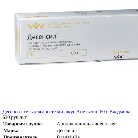
Десенсил гель для анестезии, вкус Апельсин, 60 г Владмива
630
руб./шт
Товарная группа
:
Аппликационная анестезия
Марка
:
Десенсил
Производитель
:
ВладМиВа