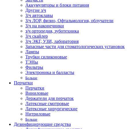
Аккумуляторы и блоки питания
Другие з/ч
З/ч автоклавы
З/ч ЛОР, физио, Офтальмология, облучатели
З/ч на наконечники
з/ч ортопедия, зуботехника
З/ч скайлер
З/ч ЭКГ, УЗИ, лаборатория
Запасные части для стоматологических установок
Лампы
Трубки силиконовые
ТЭНы
Фильтры
Электроника и балласты
Больше
Перчатки
Перчатки
Виниловые
Держатели для перчаток
Латексные смотровые
Латексные хирургические
Нитриловые
Больше
Дезинфицирующие средства