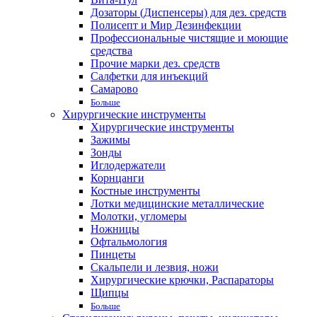
Дозаторы (Диспенсеры) для дез. средств
Полисепт и Мир Дезинфекции
Профессиональные чистящие и моющие
средства
Прочие марки дез. средств
Салфетки для инъекций
Самарово
Больше
Хирургические инструменты
Хирургические инструменты
Зажимы
Зонды
Иглодержатели
Корнцанги
Костные инструменты
Лотки медицинские металлические
Молотки, угломеры
Ножницы
Офтальмология
Пинцеты
Скальпели и лезвия, ножи
Хирургические крючки, Распараторы
Щипцы
Больше