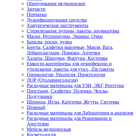
Оборудование медицинское
Запчасти
Перчатки
Дезинфицирующие средства
Хирургические инструменты
Стерилизация: рулоны, пакеты, индикаторы
Маски, Респираторы, Экраны, Очки
Бахилы, носки, чулки
Бинты, Салфетки марлевые, Марля, Вата,
Лейкопластыри, Повязки, Аптечки
Халаты, Шапочки, Фартуки, Костюмы
Емкости-контейнеры для дезинфекции и
утилизации, пакеты для утил., Zip пакеты
Гинекология, Урология, Проктология
ЛОР (Отоларингология)
Расходные материалы для УЗИ, ЭКГ, Рентгена
Простыни, Салфетки, Пеленки, Чехлы,
Подгузники
Шприцы, Иглы, Катетеры, Жгуты, Системы
Шовный
Расходные материалы для Лаборатории и анализов
Расходные материалы для Реанимации и
Анестезии
Мебель медицинская
Косметология