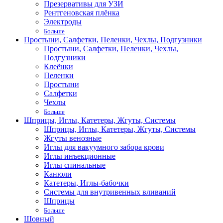
Презервативы для УЗИ
Рентгеновская плёнка
Электроды
Больше
Простыни, Салфетки, Пеленки, Чехлы, Подгузники
Простыни, Салфетки, Пеленки, Чехлы,
Подгузники
Клеёнки
Пеленки
Простыни
Салфетки
Чехлы
Больше
Шприцы, Иглы, Катетеры, Жгуты, Системы
Шприцы, Иглы, Катетеры, Жгуты, Системы
Жгуты венозные
Иглы для вакуумного забора крови
Иглы инъекционные
Иглы спинальные
Канюли
Катетеры, Иглы-бабочки
Системы для внутривенных вливаний
Шприцы
Больше
Шовный