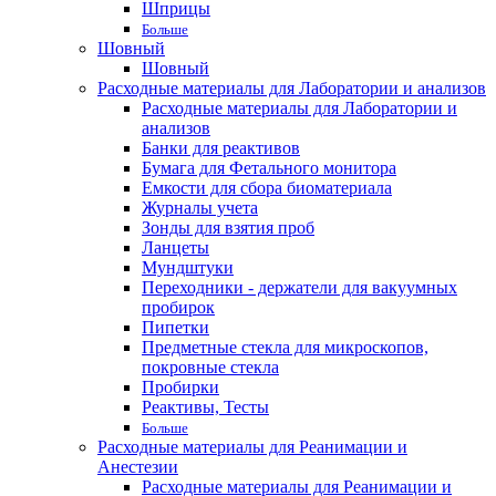
Шприцы
Больше
Шовный
Шовный
Расходные материалы для Лаборатории и анализов
Расходные материалы для Лаборатории и
анализов
Банки для реактивов
Бумага для Фетального монитора
Емкости для сбора биоматериала
Журналы учета
Зонды для взятия проб
Ланцеты
Мундштуки
Переходники - держатели для вакуумных
пробирок
Пипетки
Предметные стекла для микроскопов,
покровные стекла
Пробирки
Реактивы, Тесты
Больше
Расходные материалы для Реанимации и
Анестезии
Расходные материалы для Реанимации и