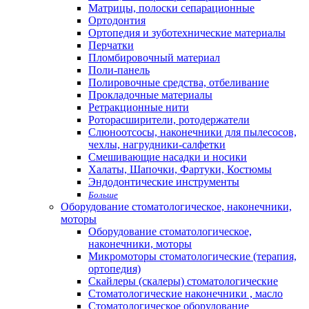
Матрицы, полоски сепарационные
Ортодонтия
Ортопедия и зуботехнические материалы
Перчатки
Пломбировочный материал
Поли-панель
Полировочные средства, отбеливание
Прокладочные материалы
Ретракционные нити
Роторасширители, ротодержатели
Слюноотсосы, наконечники для пылесосов,
чехлы, нагрудники-салфетки
Смешивающие насадки и носики
Халаты, Шапочки, Фартуки, Костюмы
Эндодонтические инструменты
Больше
Оборудование стоматологическое, наконечники,
моторы
Оборудование стоматологическое,
наконечники, моторы
Микромоторы стоматологические (терапия,
ортопедия)
Скайлеры (скалеры) стоматологические
Стоматологические наконечники , масло
Стоматологическое оборудование