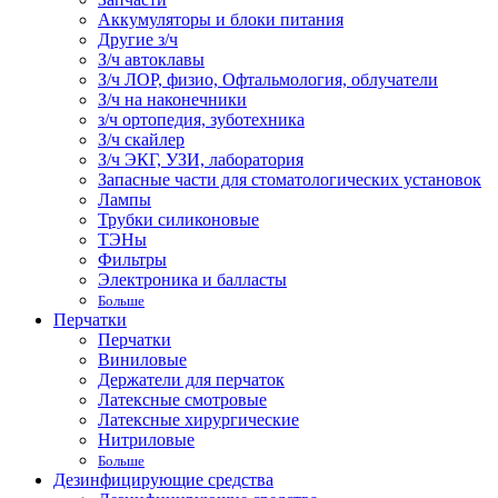
Аккумуляторы и блоки питания
Другие з/ч
З/ч автоклавы
З/ч ЛОР, физио, Офтальмология, облучатели
З/ч на наконечники
з/ч ортопедия, зуботехника
З/ч скайлер
З/ч ЭКГ, УЗИ, лаборатория
Запасные части для стоматологических установок
Лампы
Трубки силиконовые
ТЭНы
Фильтры
Электроника и балласты
Больше
Перчатки
Перчатки
Виниловые
Держатели для перчаток
Латексные смотровые
Латексные хирургические
Нитриловые
Больше
Дезинфицирующие средства