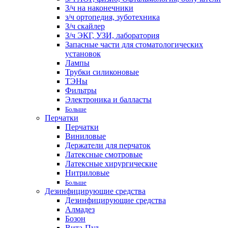
З/ч на наконечники
з/ч ортопедия, зуботехника
З/ч скайлер
З/ч ЭКГ, УЗИ, лаборатория
Запасные части для стоматологических
установок
Лампы
Трубки силиконовые
ТЭНы
Фильтры
Электроника и балласты
Больше
Перчатки
Перчатки
Виниловые
Держатели для перчаток
Латексные смотровые
Латексные хирургические
Нитриловые
Больше
Дезинфицирующие средства
Дезинфицирующие средства
Алмадез
Бозон
Вита-Пул