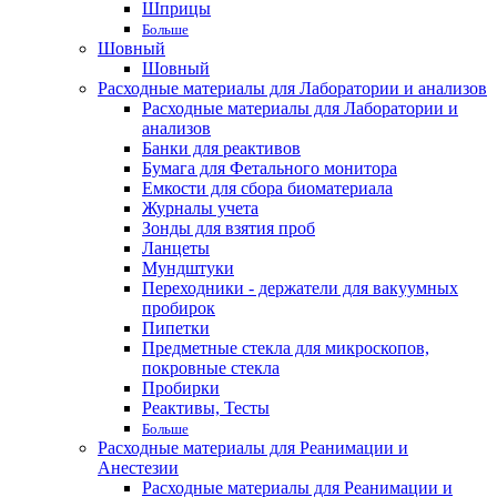
Шприцы
Больше
Шовный
Шовный
Расходные материалы для Лаборатории и анализов
Расходные материалы для Лаборатории и
анализов
Банки для реактивов
Бумага для Фетального монитора
Емкости для сбора биоматериала
Журналы учета
Зонды для взятия проб
Ланцеты
Мундштуки
Переходники - держатели для вакуумных
пробирок
Пипетки
Предметные стекла для микроскопов,
покровные стекла
Пробирки
Реактивы, Тесты
Больше
Расходные материалы для Реанимации и
Анестезии
Расходные материалы для Реанимации и