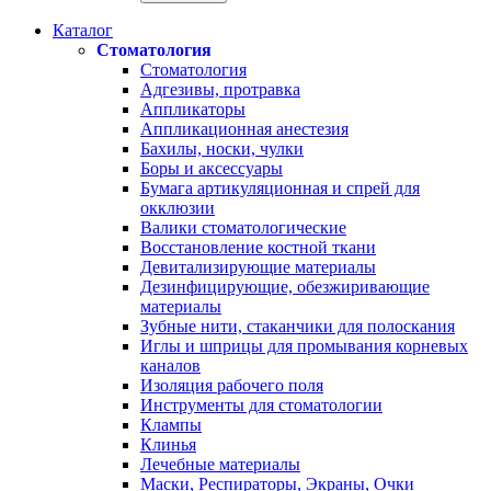
Каталог
Стоматология
Стоматология
Адгезивы, протравка
Аппликаторы
Аппликационная анестезия
Бахилы, носки, чулки
Боры и аксессуары
Бумага артикуляционная и спрей для
окклюзии
Валики стоматологические
Восстановление костной ткани
Девитализирующие материалы
Дезинфицирующие, обезжиривающие
материалы
Зубные нити, стаканчики для полоскания
Иглы и шприцы для промывания корневых
каналов
Изоляция рабочего поля
Инструменты для стоматологии
Клампы
Клинья
Лечебные материалы
Маски, Респираторы, Экраны, Очки