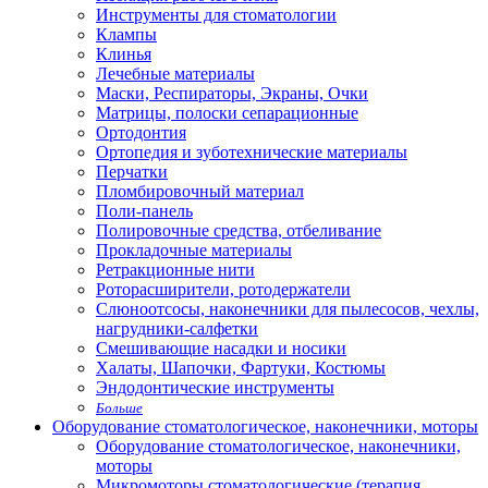
Инструменты для стоматологии
Клампы
Клинья
Лечебные материалы
Маски, Респираторы, Экраны, Очки
Матрицы, полоски сепарационные
Ортодонтия
Ортопедия и зуботехнические материалы
Перчатки
Пломбировочный материал
Поли-панель
Полировочные средства, отбеливание
Прокладочные материалы
Ретракционные нити
Роторасширители, ротодержатели
Слюноотсосы, наконечники для пылесосов, чехлы,
нагрудники-салфетки
Смешивающие насадки и носики
Халаты, Шапочки, Фартуки, Костюмы
Эндодонтические инструменты
Больше
Оборудование стоматологическое, наконечники, моторы
Оборудование стоматологическое, наконечники,
моторы
Микромоторы стоматологические (терапия,