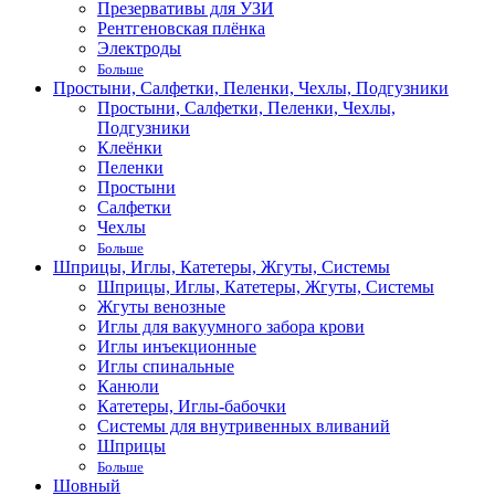
Презервативы для УЗИ
Рентгеновская плёнка
Электроды
Больше
Простыни, Салфетки, Пеленки, Чехлы, Подгузники
Простыни, Салфетки, Пеленки, Чехлы,
Подгузники
Клеёнки
Пеленки
Простыни
Салфетки
Чехлы
Больше
Шприцы, Иглы, Катетеры, Жгуты, Системы
Шприцы, Иглы, Катетеры, Жгуты, Системы
Жгуты венозные
Иглы для вакуумного забора крови
Иглы инъекционные
Иглы спинальные
Канюли
Катетеры, Иглы-бабочки
Системы для внутривенных вливаний
Шприцы
Больше
Шовный