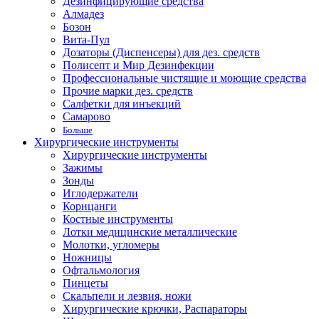
Дезинфицирующие средства
Алмадез
Бозон
Вита-Пул
Дозаторы (Диспенсеры) для дез. средств
Полисепт и Мир Дезинфекции
Профессиональные чистящие и моющие средства
Прочие марки дез. средств
Салфетки для инъекций
Самарово
Больше
Хирургические инструменты
Хирургические инструменты
Зажимы
Зонды
Иглодержатели
Корнцанги
Костные инструменты
Лотки медицинские металлические
Молотки, угломеры
Ножницы
Офтальмология
Пинцеты
Скальпели и лезвия, ножи
Хирургические крючки, Распараторы