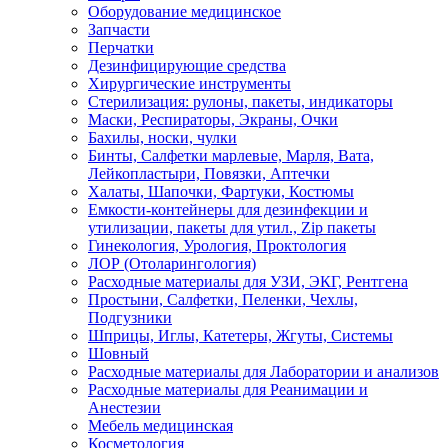
Оборудование медицинское
Запчасти
Перчатки
Дезинфицирующие средства
Хирургические инструменты
Стерилизация: рулоны, пакеты, индикаторы
Маски, Респираторы, Экраны, Очки
Бахилы, носки, чулки
Бинты, Салфетки марлевые, Марля, Вата,
Лейкопластыри, Повязки, Аптечки
Халаты, Шапочки, Фартуки, Костюмы
Емкости-контейнеры для дезинфекции и
утилизации, пакеты для утил., Zip пакеты
Гинекология, Урология, Проктология
ЛОР (Отоларингология)
Расходные материалы для УЗИ, ЭКГ, Рентгена
Простыни, Салфетки, Пеленки, Чехлы,
Подгузники
Шприцы, Иглы, Катетеры, Жгуты, Системы
Шовный
Расходные материалы для Лаборатории и анализов
Расходные материалы для Реанимации и
Анестезии
Мебель медицинская
Косметология