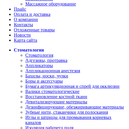
Массажное оборудование
Прайс
Оплата и доставка
О компании
Контакты
Отложенные товары
Новости
Карта сайта
Стоматология
Стоматология
Адгезивы, протравка
Аппликаторы
Аппликационная анестезия
Бахилы, носки, чулки
Боры и аксессуары
Бумага артикуляционная и спрей для окклюзии
Валики стоматологические
Восстановление костной ткани
Девитализирующие материалы
Дезинфицирующие, обезжиривающие материалы
Зубные нити, стаканчики для полоскания
Иглы и шприцы для промывания корневых
каналов
Изоляция рабочего поля