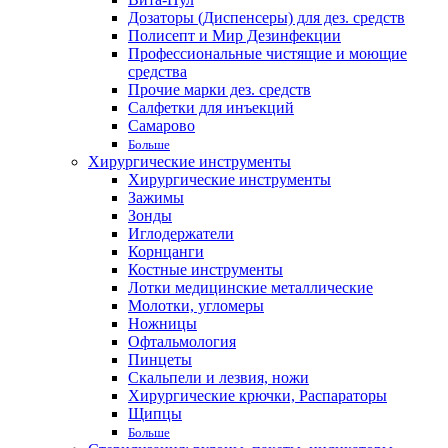
Дозаторы (Диспенсеры) для дез. средств
Полисепт и Мир Дезинфекции
Профессиональные чистящие и моющие
средства
Прочие марки дез. средств
Салфетки для инъекций
Самарово
Больше
Хирургические инструменты
Хирургические инструменты
Зажимы
Зонды
Иглодержатели
Корнцанги
Костные инструменты
Лотки медицинские металлические
Молотки, угломеры
Ножницы
Офтальмология
Пинцеты
Скальпели и лезвия, ножи
Хирургические крючки, Распараторы
Щипцы
Больше