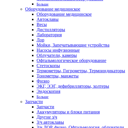
Больше
Оборудование медицинское
Оборудование медицинское
Автоклавы
Весы
Дистилляторы
Лаборатория
Лор
Мойки, Запечатывающие устройства
Насосы инфузионные
Облучатели, камеры
Офтальмологическое оборудование
Стетоскопы
Термометры, Гигрометры, Термоиндикаторы
Тонометры, манжеты
Физио
ЭКГ, ЭЭГ, дефибрилляторы, холтеры
Эндоскопия
Больше
Запчасти
Запчасти
Аккумуляторы и блоки питания
Другие з/ч
З/ч автоклавы
З/ч ЛОР, физио, Офтальмология, облучатели