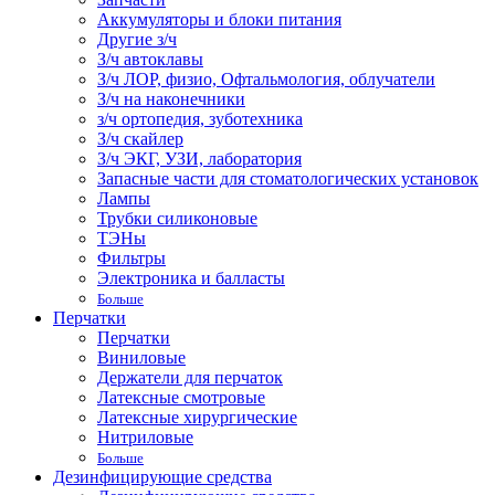
Аккумуляторы и блоки питания
Другие з/ч
З/ч автоклавы
З/ч ЛОР, физио, Офтальмология, облучатели
З/ч на наконечники
з/ч ортопедия, зуботехника
З/ч скайлер
З/ч ЭКГ, УЗИ, лаборатория
Запасные части для стоматологических установок
Лампы
Трубки силиконовые
ТЭНы
Фильтры
Электроника и балласты
Больше
Перчатки
Перчатки
Виниловые
Держатели для перчаток
Латексные смотровые
Латексные хирургические
Нитриловые
Больше
Дезинфицирующие средства