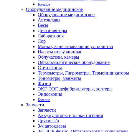
Больше
Оборудование медицинское
Оборудование медицинское
Автоклавы
Весы
Дистилляторы
Лаборатория
Лор
Мойки, Запечатывающие устройства
Насосы инфузионные
Облучатели, камеры
Офтальмологическое оборудование
Стетоскопы
Термометры, Гигрометры, Термоиндикаторы
Тонометры, манжеты
Физио
ЭКГ, ЭЭГ, дефибрилляторы, холтеры
Эндоскопия
Больше
Запчасти
Запчасти
Аккумуляторы и блоки питания
Другие з/ч
З/ч автоклавы
З/ч ЛОР, физио, Офтальмология, облучатели