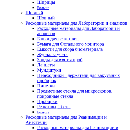
Шприцы
Больше
Шовный
Шовный
Расходные материалы для Лаборатории и анализов
Расходные материалы для Лаборатории и
анализов
Банки для реактивов
Бумага для Фетального монитора
Емкости для сбора биоматериала
Журналы учета
Зонды для взятия проб
Ланцеты
Мундштуки
Переходники - держатели для вакуумных
пробирок
Пипетки
Предметные стекла для микроскопов,
покровные стекла
Пробирки
Реактивы, Тесты
Больше
Расходные материалы для Реанимации и
Анестезии
Расходные материалы для Реанимации и