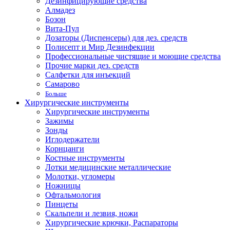
Дезинфицирующие средства
Алмадез
Бозон
Вита-Пул
Дозаторы (Диспенсеры) для дез. средств
Полисепт и Мир Дезинфекции
Профессиональные чистящие и моющие средства
Прочие марки дез. средств
Салфетки для инъекций
Самарово
Больше
Хирургические инструменты
Хирургические инструменты
Зажимы
Зонды
Иглодержатели
Корнцанги
Костные инструменты
Лотки медицинские металлические
Молотки, угломеры
Ножницы
Офтальмология
Пинцеты
Скальпели и лезвия, ножи
Хирургические крючки, Распараторы