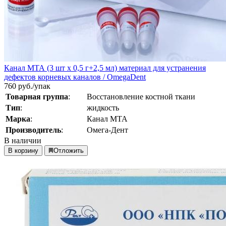
Канал МТА (3 шт х 0,5 г+2,5 мл) материал для устранения
дефектов корневых каналов / OmegaDent
760
руб./упак
Товарная группа
:
Восстановление костной ткани
Тип
:
жидкость
Марка
:
Канал МТА
Производитель
:
Омега-Дент
В наличии
В корзину
Отложить