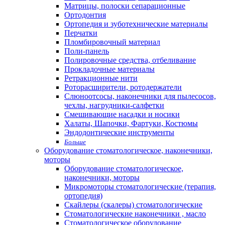
Матрицы, полоски сепарационные
Ортодонтия
Ортопедия и зуботехнические материалы
Перчатки
Пломбировочный материал
Поли-панель
Полировочные средства, отбеливание
Прокладочные материалы
Ретракционные нити
Роторасширители, ротодержатели
Слюноотсосы, наконечники для пылесосов,
чехлы, нагрудники-салфетки
Смешивающие насадки и носики
Халаты, Шапочки, Фартуки, Костюмы
Эндодонтические инструменты
Больше
Оборудование стоматологическое, наконечники,
моторы
Оборудование стоматологическое,
наконечники, моторы
Микромоторы стоматологические (терапия,
ортопедия)
Скайлеры (скалеры) стоматологические
Стоматологические наконечники , масло
Стоматологическое оборудование