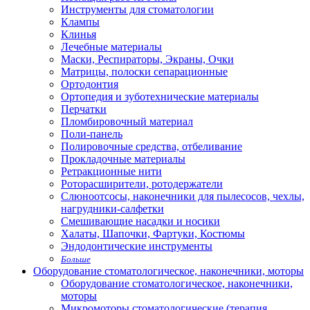
Инструменты для стоматологии
Клампы
Клинья
Лечебные материалы
Маски, Респираторы, Экраны, Очки
Матрицы, полоски сепарационные
Ортодонтия
Ортопедия и зуботехнические материалы
Перчатки
Пломбировочный материал
Поли-панель
Полировочные средства, отбеливание
Прокладочные материалы
Ретракционные нити
Роторасширители, ротодержатели
Слюноотсосы, наконечники для пылесосов, чехлы,
нагрудники-салфетки
Смешивающие насадки и носики
Халаты, Шапочки, Фартуки, Костюмы
Эндодонтические инструменты
Больше
Оборудование стоматологическое, наконечники, моторы
Оборудование стоматологическое, наконечники,
моторы
Микромоторы стоматологические (терапия,