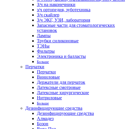
З/ч на наконечники
з/ч ортопедия, зуботехника
З/ч скайлер
З/ч ЭКГ, УЗИ, лаборатория
Запасные части для стоматологических
установок
Лампы
Трубки силиконовые
ТЭНы
Фильтры
Электроника и балласты
Больше
Перчатки
Перчатки
Виниловые
Держатели для перчаток
Латексные смотровые
Латексные хирургические
Нитриловые
Больше
Дезинфицирующие средства
Дезинфицирующие средства
Алмадез
Бозон
Вита-Пул