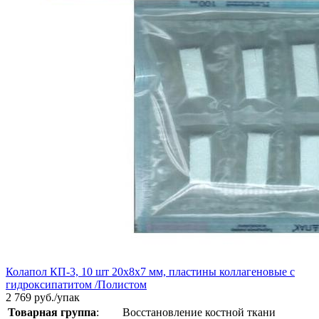
Колапол КП-3, 10 шт 20х8х7 мм, пластины коллагеновые с
гидроксипатитом /Полистом
2 769
руб./упак
Товарная группа
:
Восстановление костной ткани