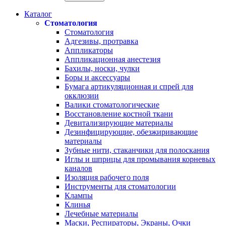
Каталог
Стоматология
Стоматология
Адгезивы, протравка
Аппликаторы
Аппликационная анестезия
Бахилы, носки, чулки
Боры и аксессуары
Бумага артикуляционная и спрей для
окклюзии
Валики стоматологические
Восстановление костной ткани
Девитализирующие материалы
Дезинфицирующие, обезжиривающие
материалы
Зубные нити, стаканчики для полоскания
Иглы и шприцы для промывания корневых
каналов
Изоляция рабочего поля
Инструменты для стоматологии
Клампы
Клинья
Лечебные материалы
Маски, Респираторы, Экраны, Очки