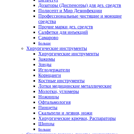
Дозаторы (Диспенсеры) для дез. средств
Полисепт и Мир Дезинфекции
Профессиональные чистящие и моющие
средства
Прочие марки дез. средств
Салфетки для инъекций
Самарово
Больше
Хирургические инструменты
Хирургические инструменты
Зажимы
Зонды
Иглодержатели
Корнцанги
Костные инструменты
Лотки медицинские металлические
Молотки, угломеры
Ножницы
Офтальмология
Пинцеты
Скальпели и лезвия, ножи
Хирургические крючки, Распараторы
Щипцы
Больше