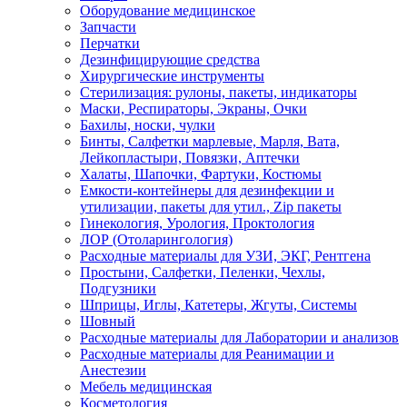
Оборудование медицинское
Запчасти
Перчатки
Дезинфицирующие средства
Хирургические инструменты
Стерилизация: рулоны, пакеты, индикаторы
Маски, Респираторы, Экраны, Очки
Бахилы, носки, чулки
Бинты, Салфетки марлевые, Марля, Вата,
Лейкопластыри, Повязки, Аптечки
Халаты, Шапочки, Фартуки, Костюмы
Емкости-контейнеры для дезинфекции и
утилизации, пакеты для утил., Zip пакеты
Гинекология, Урология, Проктология
ЛОР (Отоларингология)
Расходные материалы для УЗИ, ЭКГ, Рентгена
Простыни, Салфетки, Пеленки, Чехлы,
Подгузники
Шприцы, Иглы, Катетеры, Жгуты, Системы
Шовный
Расходные материалы для Лаборатории и анализов
Расходные материалы для Реанимации и
Анестезии
Мебель медицинская
Косметология