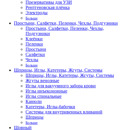
Презервативы для УЗИ
Рентгеновская плёнка
Электроды
Больше
Простыни, Салфетки, Пеленки, Чехлы, Подгузники
Простыни, Салфетки, Пеленки, Чехлы,
Подгузники
Клеёнки
Пеленки
Простыни
Салфетки
Чехлы
Больше
Шприцы, Иглы, Катетеры, Жгуты, Системы
Шприцы, Иглы, Катетеры, Жгуты, Системы
Жгуты венозные
Иглы для вакуумного забора крови
Иглы инъекционные
Иглы спинальные
Канюли
Катетеры, Иглы-бабочки
Системы для внутривенных вливаний
Шприцы
Больше
Шовный