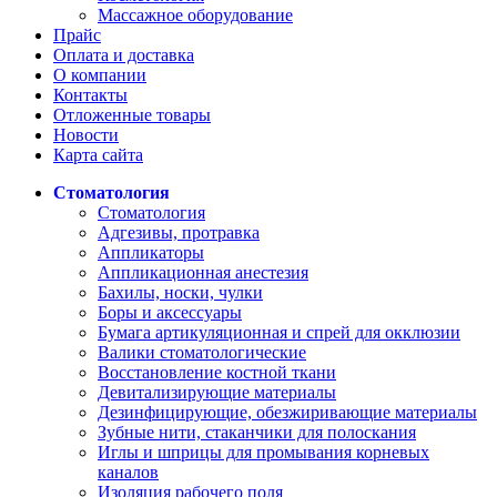
Массажное оборудование
Прайс
Оплата и доставка
О компании
Контакты
Отложенные товары
Новости
Карта сайта
Стоматология
Стоматология
Адгезивы, протравка
Аппликаторы
Аппликационная анестезия
Бахилы, носки, чулки
Боры и аксессуары
Бумага артикуляционная и спрей для окклюзии
Валики стоматологические
Восстановление костной ткани
Девитализирующие материалы
Дезинфицирующие, обезжиривающие материалы
Зубные нити, стаканчики для полоскания
Иглы и шприцы для промывания корневых
каналов
Изоляция рабочего поля