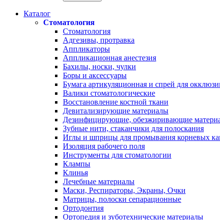
Каталог
Стоматология
Стоматология
Адгезивы, протравка
Аппликаторы
Аппликационная анестезия
Бахилы, носки, чулки
Боры и аксессуары
Бумага артикуляционная и спрей для окклюзи
Валики стоматологические
Восстановление костной ткани
Девитализирующие материалы
Дезинфицирующие, обезжиривающие матери
Зубные нити, стаканчики для полоскания
Иглы и шприцы для промывания корневых ка
Изоляция рабочего поля
Инструменты для стоматологии
Клампы
Клинья
Лечебные материалы
Маски, Респираторы, Экраны, Очки
Матрицы, полоски сепарационные
Ортодонтия
Ортопедия и зуботехнические материалы