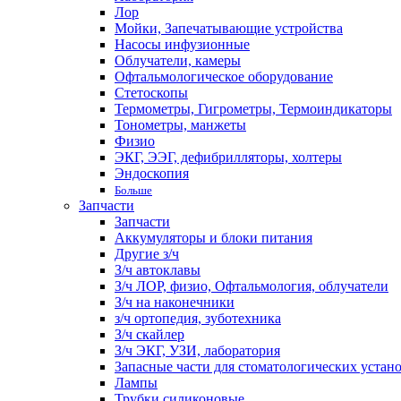
Лор
Мойки, Запечатывающие устройства
Насосы инфузионные
Облучатели, камеры
Офтальмологическое оборудование
Стетоскопы
Термометры, Гигрометры, Термоиндикаторы
Тонометры, манжеты
Физио
ЭКГ, ЭЭГ, дефибрилляторы, холтеры
Эндоскопия
Больше
Запчасти
Запчасти
Аккумуляторы и блоки питания
Другие з/ч
З/ч автоклавы
З/ч ЛОР, физио, Офтальмология, облучатели
З/ч на наконечники
з/ч ортопедия, зуботехника
З/ч скайлер
З/ч ЭКГ, УЗИ, лаборатория
Запасные части для стоматологических устан
Лампы
Трубки силиконовые