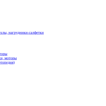
ехлы, нагрудники-салфетки
оторы
ки, моторы
ртопедия)