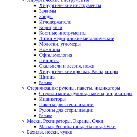
Хирургические инструменты
Зажимы
Зонды
Иглодержатели
Корнцанги
Костные инструменты
Лотки медицинские металлические
Молотки, угломеры
Ножницы
Офтальмология
Пинцеты
Скальпели и лезвия, ножи
Хирургические крючки, Распараторы
Щипцы
Больше
Стерилизация: рулоны, пакеты, индикаторы
Стерилизация: рулоны, пакеты, индикаторы
Индикаторы
Пакеты для стерилизации
Рулоны для стерилизации
Больше
Маски, Респираторы, Экраны, Очки
Маски, Респираторы, Экраны, Очки
Бахилы, носки, чулки