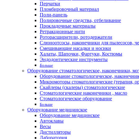
Перчатки
Пломбировочный материал
Поли-панель
Полировочные средства, отбеливание
Прокладочные материалы
Ретракционные нити
Роторасширители, ротодержатели
Слюноотсосы, наконечники для пылесосов, ч
Смешивающие насадки и носики
Халаты, Шапочки, Фартуки, Костюмы
Эндодонтические инструменты
Больше
Оборудование стоматологическое, наконечники, м
Оборудование стоматологическое, наконечни
Микромоторы стоматологические (терапия, о
Скайлеры (скалеры) стоматологические
Стоматологические наконечники , масло
Стоматологическое оборудование
Больше
Оборудование медицинское
Оборудование медицинское
Автоклавы
Весы
Дистилляторы
Лаборатория