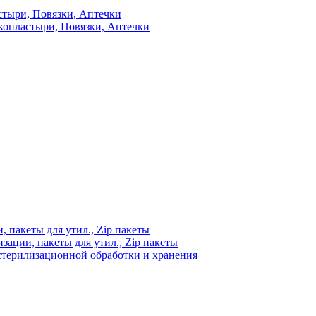
стыри, Повязки, Аптечки
копластыри, Повязки, Аптечки
 пакеты для утил., Zip пакеты
ации, пакеты для утил., Zip пакеты
стерилизационной обработки и хранения