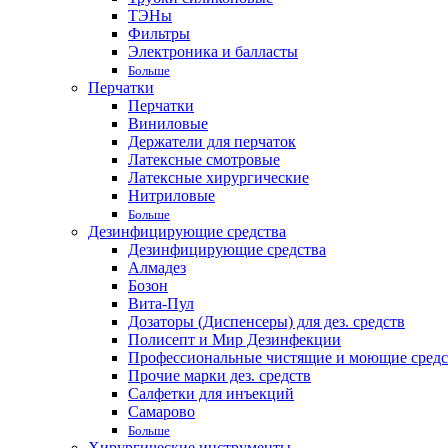
ТЭНы
Фильтры
Электроника и балласты
Больше
Перчатки
Перчатки
Виниловые
Держатели для перчаток
Латексные смотровые
Латексные хирургические
Нитриловые
Больше
Дезинфицирующие средства
Дезинфицирующие средства
Алмадез
Бозон
Вита-Пул
Дозаторы (Диспенсеры) для дез. средств
Полисепт и Мир Дезинфекции
Профессиональные чистящие и моющие средс
Прочие марки дез. средств
Салфетки для инъекций
Самарово
Больше
Хирургические инструменты