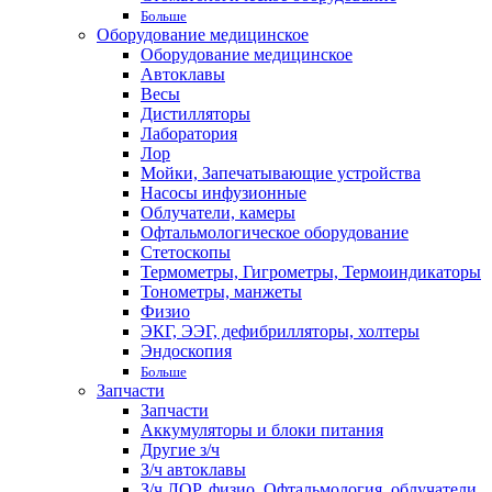
Больше
Оборудование медицинское
Оборудование медицинское
Автоклавы
Весы
Дистилляторы
Лаборатория
Лор
Мойки, Запечатывающие устройства
Насосы инфузионные
Облучатели, камеры
Офтальмологическое оборудование
Стетоскопы
Термометры, Гигрометры, Термоиндикаторы
Тонометры, манжеты
Физио
ЭКГ, ЭЭГ, дефибрилляторы, холтеры
Эндоскопия
Больше
Запчасти
Запчасти
Аккумуляторы и блоки питания
Другие з/ч
З/ч автоклавы
З/ч ЛОР, физио, Офтальмология, облучатели