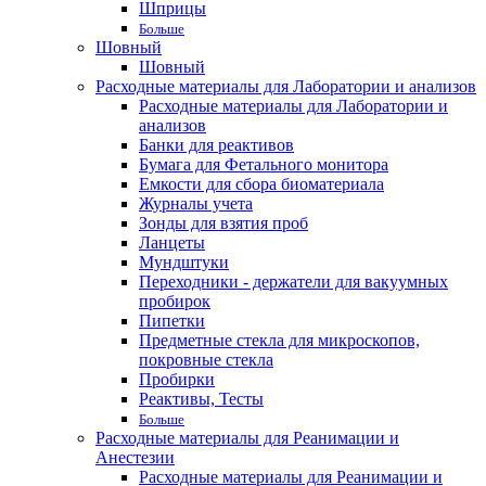
Шприцы
Больше
Шовный
Шовный
Расходные материалы для Лаборатории и анализов
Расходные материалы для Лаборатории и
анализов
Банки для реактивов
Бумага для Фетального монитора
Емкости для сбора биоматериала
Журналы учета
Зонды для взятия проб
Ланцеты
Мундштуки
Переходники - держатели для вакуумных
пробирок
Пипетки
Предметные стекла для микроскопов,
покровные стекла
Пробирки
Реактивы, Тесты
Больше
Расходные материалы для Реанимации и
Анестезии
Расходные материалы для Реанимации и