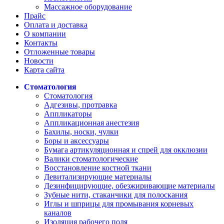
Массажное оборудование
Прайс
Оплата и доставка
О компании
Контакты
Отложенные товары
Новости
Карта сайта
Стоматология
Стоматология
Адгезивы, протравка
Аппликаторы
Аппликационная анестезия
Бахилы, носки, чулки
Боры и аксессуары
Бумага артикуляционная и спрей для окклюзии
Валики стоматологические
Восстановление костной ткани
Девитализирующие материалы
Дезинфицирующие, обезжиривающие материалы
Зубные нити, стаканчики для полоскания
Иглы и шприцы для промывания корневых
каналов
Изоляция рабочего поля