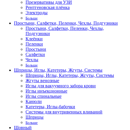
Презервативы для УЗИ
Рентгеновская плёнка
Электроды
Больше
Простыни, Салфетки, Пеленки, Чехлы, Подгузники
Простыни, Салфетки, Пеленки, Чехлы,
Подгузники
Клеёнки
Пеленки
Простыни
Салфетки
Чехлы
Больше
Шприцы, Иглы, Катетеры, Жгуты, Системы
Шприцы, Иглы, Катетеры, Жгуты, Системы
Жгуты венозные
Иглы для вакуумного забора крови
Иглы инъекционные
Иглы спинальные
Канюли
Катетеры, Иглы-бабочки
Системы для внутривенных вливаний
Шприцы
Больше
Шовный