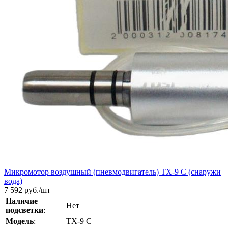
Микромотор воздушный (пневмодвигатель) ТХ-9 С (снаружи
вода)
7 592
руб./шт
Наличие
Нет
подсветки
:
Модель
:
ТХ-9 С