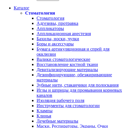
Каталог
Стоматология
Стоматология
Адгезивы, протравка
Аппликаторы
Аппликационная анестезия
Бахилы, носки, чулки
Боры и аксессуары
Бумага артикуляционная и спрей для
окклюзии
Валики стоматологические
Восстановление костной ткани
Девитализирующие материалы
Дезинфицирующие, обезжиривающие
материалы
Зубные нити, стаканчики для полоскания
Иглы и шприцы для промывания корневых
каналов
Изоляция рабочего поля
Инструменты для стоматологии
Клампы
Клинья
Лечебные материалы
Маски, Респираторы, Экраны, Очки