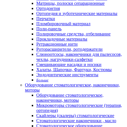
Матрицы, полоски сепарационные
Ортодонтия
Ортопедия и зуботехнические материалы
Перчатки
Пломбировочный материал
Поли-панель
Полировочные средства, отбеливание
Прокладочные материалы
Ретракционные нити
Роторасширители, ротодержатели
Слюноотсосы, наконечники для пылесосов,
чехлы, нагрудники-салфетки
Смешивающие насадки и носики
Халаты, Шапочки, Фартуки, Костюмы
Эндодонтические инструменты
Больше
Оборудование стоматологическое, наконечники,
моторы
Оборудование стоматологическое,
наконечники, моторы
Микромоторы стоматологические (терапия,
ортопедия)
Скайлеры (скалеры) стоматологические
Стоматологические наконечники , масло
Стоматологическое оборудование