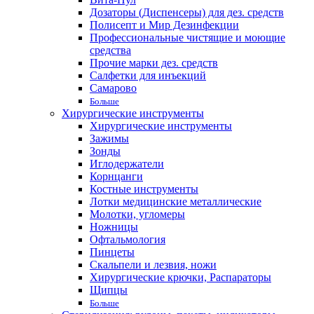
Дозаторы (Диспенсеры) для дез. средств
Полисепт и Мир Дезинфекции
Профессиональные чистящие и моющие
средства
Прочие марки дез. средств
Салфетки для инъекций
Самарово
Больше
Хирургические инструменты
Хирургические инструменты
Зажимы
Зонды
Иглодержатели
Корнцанги
Костные инструменты
Лотки медицинские металлические
Молотки, угломеры
Ножницы
Офтальмология
Пинцеты
Скальпели и лезвия, ножи
Хирургические крючки, Распараторы
Щипцы
Больше