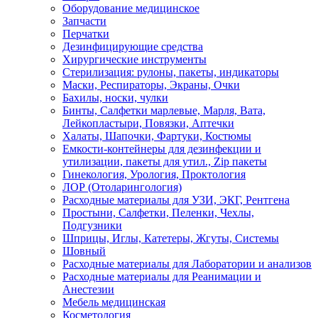
Оборудование медицинское
Запчасти
Перчатки
Дезинфицирующие средства
Хирургические инструменты
Стерилизация: рулоны, пакеты, индикаторы
Маски, Респираторы, Экраны, Очки
Бахилы, носки, чулки
Бинты, Салфетки марлевые, Марля, Вата,
Лейкопластыри, Повязки, Аптечки
Халаты, Шапочки, Фартуки, Костюмы
Емкости-контейнеры для дезинфекции и
утилизации, пакеты для утил., Zip пакеты
Гинекология, Урология, Проктология
ЛОР (Отоларингология)
Расходные материалы для УЗИ, ЭКГ, Рентгена
Простыни, Салфетки, Пеленки, Чехлы,
Подгузники
Шприцы, Иглы, Катетеры, Жгуты, Системы
Шовный
Расходные материалы для Лаборатории и анализов
Расходные материалы для Реанимации и
Анестезии
Мебель медицинская
Косметология