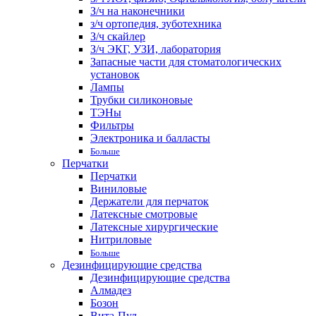
З/ч на наконечники
з/ч ортопедия, зуботехника
З/ч скайлер
З/ч ЭКГ, УЗИ, лаборатория
Запасные части для стоматологических
установок
Лампы
Трубки силиконовые
ТЭНы
Фильтры
Электроника и балласты
Больше
Перчатки
Перчатки
Виниловые
Держатели для перчаток
Латексные смотровые
Латексные хирургические
Нитриловые
Больше
Дезинфицирующие средства
Дезинфицирующие средства
Алмадез
Бозон
Вита-Пул