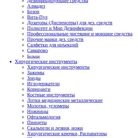
Дезинфицирующие средства
Алмадез
Бозон
Вита-Пул
Дозаторы (Диспенсеры) для дез. средств
Полисепт и Мир Дезинфекции
Профессиональные чистящие и моющие средства
Прочие марки дез. средств
Салфетки для инъекций
Самарово
Больше
Хирургические инструменты
Хирургические инструменты
Зажимы
Зонды
Иглодержатели
Корнцанги
Костные инструменты
Лотки медицинские металлические
Молотки, угломеры
Ножницы
Офтальмология
Пинцеты
Скальпели и лезвия, ножи
Хирургические крючки, Распараторы