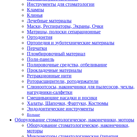
Инструменты для стоматологии
Клампы
Клинья
Лечебные материалы
Маски, Респираторы, Экраны, Очки
Матрицы, полоски сепарационные
Ортодонтия
Ортопедия и зуботехнические материалы
Перчатки
Пломбировочный материал
Поли-панель
Полировочные средства, отбеливание
Прокладочные материалы
Ретракционные нити
Роторасширители, ротодержатели
Слюноотсосы, наконечники для пылесосов, чехлы,
нагрудники-салфетки
Смешивающие насадки и носики
Халаты, Шапочки, Фартуки, Костюмы
Эндодонтические инструменты
Больше
Оборудование стоматологическое, наконечники, моторы
Оборудование стоматологическое, наконечники,
моторы
Микромоторы стоматологические (терапия,