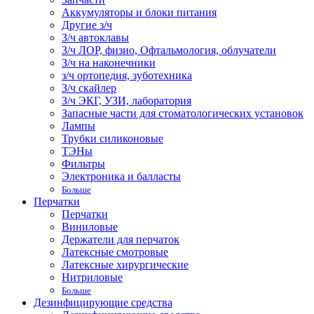
Аккумуляторы и блоки питания
Другие з/ч
З/ч автоклавы
З/ч ЛОР, физио, Офтальмология, облучатели
З/ч на наконечники
з/ч ортопедия, зуботехника
З/ч скайлер
З/ч ЭКГ, УЗИ, лаборатория
Запасные части для стоматологических установок
Лампы
Трубки силиконовые
ТЭНы
Фильтры
Электроника и балласты
Больше
Перчатки
Перчатки
Виниловые
Держатели для перчаток
Латексные смотровые
Латексные хирургические
Нитриловые
Больше
Дезинфицирующие средства