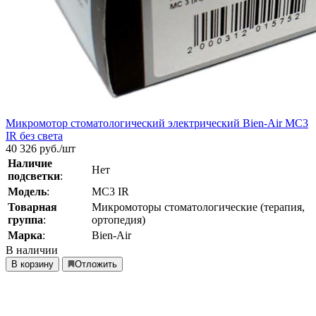
Микромотор стоматологический электрический Bien-Air MС3
IR без света
40 326
руб./шт
Наличие
Нет
подсветки
:
Модель
:
MС3 IR
Товарная
Микромоторы стоматологические (терапия,
группа
:
ортопедия)
Марка
:
Bien-Air
В наличии
В корзину
Отложить