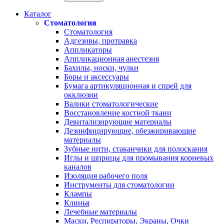
Каталог
Стоматология
Стоматология
Адгезивы, протравка
Аппликаторы
Аппликационная анестезия
Бахилы, носки, чулки
Боры и аксессуары
Бумага артикуляционная и спрей для
окклюзии
Валики стоматологические
Восстановление костной ткани
Девитализирующие материалы
Дезинфицирующие, обезжиривающие
материалы
Зубные нити, стаканчики для полоскания
Иглы и шприцы для промывания корневых
каналов
Изоляция рабочего поля
Инструменты для стоматологии
Клампы
Клинья
Лечебные материалы
Маски, Респираторы, Экраны, Очки