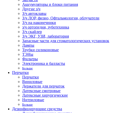
Аккумуляторы и блоки питания
Другие з/ч
З/ч автоклавы
З/ч ЛОР, физио, Офтальмология, облучатели
З/ч на наконечники
з/ч ортопедия, зуботехника
З/ч скайлер
З/ч ЭКГ, УЗИ, лаборатория
Запасные части для стоматологических установок
Лампы
Трубки силиконовые
ТЭНы
Фильтры
Электроника и балласты
Больше
Перчатки
Перчатки
Виниловые
Держатели для перчаток
Латексные смотровые
Латексные хирургические
Нитриловые
Больше
Дезинфицирующие средства