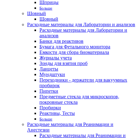
Шприцы
Больше
Шовный
Шовный
Расходные материалы для Лаборатории и анализов
Расходные материалы для Лаборатории и
анализов
Банки для реактивов
Бумага для Фетального монитора
Емкости для сбора биоматериала
Журналы учета
Зонды для взятия проб
Ланцеты
Мундштуки
Переходники - держатели для вакуумных
пробирок
Пипетки
Предметные стекла для микроскопов,
покровные стекла
Пробирки
Реактивы, Тесты
Больше
Расходные материалы для Реанимации и
Анестезии
Расходные материалы для Реанимации и