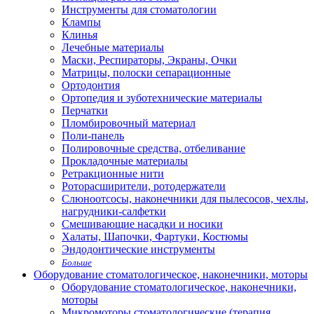
Инструменты для стоматологии
Клампы
Клинья
Лечебные материалы
Маски, Респираторы, Экраны, Очки
Матрицы, полоски сепарационные
Ортодонтия
Ортопедия и зуботехнические материалы
Перчатки
Пломбировочный материал
Поли-панель
Полировочные средства, отбеливание
Прокладочные материалы
Ретракционные нити
Роторасширители, ротодержатели
Слюноотсосы, наконечники для пылесосов, чехлы,
нагрудники-салфетки
Смешивающие насадки и носики
Халаты, Шапочки, Фартуки, Костюмы
Эндодонтические инструменты
Больше
Оборудование стоматологическое, наконечники, моторы
Оборудование стоматологическое, наконечники,
моторы
Микромоторы стоматологические (терапия,