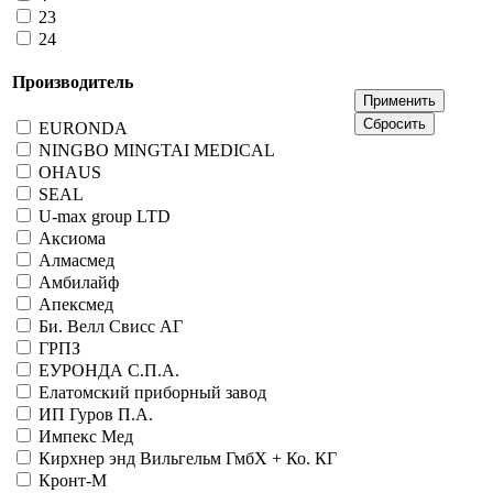
23
24
Производитель
EURONDA
NINGBO MINGTAI MEDICAL
OHAUS
SEAL
U-max group LTD
Аксиома
Алмасмед
Амбилайф
Апексмед
Би. Велл Свисс АГ
ГРПЗ
ЕУРОНДА С.П.А.
Елатомский приборный завод
ИП Гуров П.А.
Импекс Мед
Кирхнер энд Вильгельм ГмбХ + Ко. КГ
Кронт-М