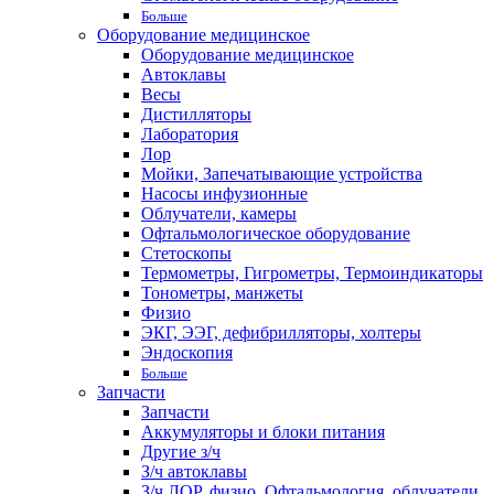
Больше
Оборудование медицинское
Оборудование медицинское
Автоклавы
Весы
Дистилляторы
Лаборатория
Лор
Мойки, Запечатывающие устройства
Насосы инфузионные
Облучатели, камеры
Офтальмологическое оборудование
Стетоскопы
Термометры, Гигрометры, Термоиндикаторы
Тонометры, манжеты
Физио
ЭКГ, ЭЭГ, дефибрилляторы, холтеры
Эндоскопия
Больше
Запчасти
Запчасти
Аккумуляторы и блоки питания
Другие з/ч
З/ч автоклавы
З/ч ЛОР, физио, Офтальмология, облучатели