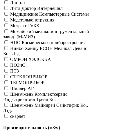
Листон
Литл Доктор Интернешнл
Медицинские Компьютерные Системы
Медстальконструкция
Метракс ГмБХ
Можайский медико-инструментальный
завод` (М-МИЗ)
НПО Космического приборостроения
Нинбо Хайшу ЕСОН Медикал Девайс
Ко., Лтд
ОМРОН ХЭЛСКЭА
ПОЗиС
ПТЗ
СТЕКЛОПРИБОР
ТЕРМОПРИБОР
Шиллер АГ
Шэньчжень Комплектсервис
Индастриал энд Трейд Ко.
Шэньчжэнь Майндрэй Сайнтифик Ко.,
Лтд.
скарлет
Производительность (м3/ч)