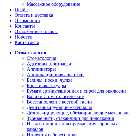
Массажное оборудование
Прайс
Оплата и доставка
О компании
Контакты
Отложенные товары
Новости
Карта сайта
Стоматология
Стоматология
Адгезивы, протравка
Аппликаторы
Аппликационная анестезия
Бахилы, носки, чулки
Боры и аксессуары
Бумага артикуляционная и спрей для окклюзии
Валики стоматологические
Восстановление костной ткани
Девитализирующие материалы
Дезинфицирующие, обезжиривающие материалы
Зубные нити, стаканчики для полоскания
Иглы и шприцы для промывания корневых
каналов
Изоляция рабочего поля