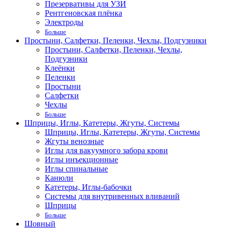
Презервативы для УЗИ
Рентгеновская плёнка
Электроды
Больше
Простыни, Салфетки, Пеленки, Чехлы, Подгузники
Простыни, Салфетки, Пеленки, Чехлы,
Подгузники
Клеёнки
Пеленки
Простыни
Салфетки
Чехлы
Больше
Шприцы, Иглы, Катетеры, Жгуты, Системы
Шприцы, Иглы, Катетеры, Жгуты, Системы
Жгуты венозные
Иглы для вакуумного забора крови
Иглы инъекционные
Иглы спинальные
Канюли
Катетеры, Иглы-бабочки
Системы для внутривенных вливаний
Шприцы
Больше
Шовный