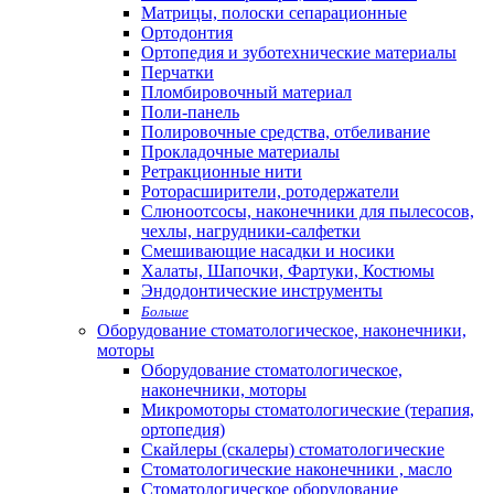
Матрицы, полоски сепарационные
Ортодонтия
Ортопедия и зуботехнические материалы
Перчатки
Пломбировочный материал
Поли-панель
Полировочные средства, отбеливание
Прокладочные материалы
Ретракционные нити
Роторасширители, ротодержатели
Слюноотсосы, наконечники для пылесосов,
чехлы, нагрудники-салфетки
Смешивающие насадки и носики
Халаты, Шапочки, Фартуки, Костюмы
Эндодонтические инструменты
Больше
Оборудование стоматологическое, наконечники,
моторы
Оборудование стоматологическое,
наконечники, моторы
Микромоторы стоматологические (терапия,
ортопедия)
Скайлеры (скалеры) стоматологические
Стоматологические наконечники , масло
Стоматологическое оборудование