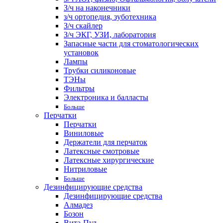
З/ч на наконечники
з/ч ортопедия, зуботехника
З/ч скайлер
З/ч ЭКГ, УЗИ, лаборатория
Запасные части для стоматологических
установок
Лампы
Трубки силиконовые
ТЭНы
Фильтры
Электроника и балласты
Больше
Перчатки
Перчатки
Виниловые
Держатели для перчаток
Латексные смотровые
Латексные хирургические
Нитриловые
Больше
Дезинфицирующие средства
Дезинфицирующие средства
Алмадез
Бозон
Вита-Пул