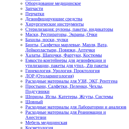
Оборудование медицинское
Запчасти
Перчатки
Дезинфицирующие средства
Хирургические инструменты
Стерилизация: рулоны, пакеты, индикаторы
Маски, Респираторы, Экраны, Очки
Бахилы, носки, чулки
Бинты, Салфетки марлевые, Марля, Вата,
Лейкопластыри, Повязки, Аптечки
Халаты, Шапочки, Фартуки, Костюмы
Емкости-контейнеры для дезинфекции и
утилизации, пакеты для утил., Zip пакеты
Гинекология, Урология, Проктология
ЛОР (Отоларингология)
Расходные материалы для УЗИ, ЭКГ, Рентгена
Простыни, Салфетки, Пеленки, Чехлы,
Подгузники
Шприцы, Иглы, Катетеры, Жгуты, Системы
Шовный
Расходные материалы для Лаборатории и анализов
Расходные материалы для Реанимации и
Анестезии
Мебель медицинская
Косметология