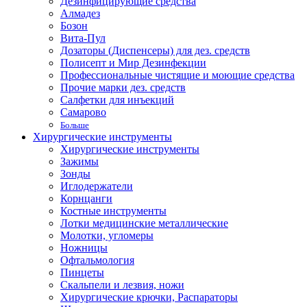
Дезинфицирующие средства
Алмадез
Бозон
Вита-Пул
Дозаторы (Диспенсеры) для дез. средств
Полисепт и Мир Дезинфекции
Профессиональные чистящие и моющие средства
Прочие марки дез. средств
Салфетки для инъекций
Самарово
Больше
Хирургические инструменты
Хирургические инструменты
Зажимы
Зонды
Иглодержатели
Корнцанги
Костные инструменты
Лотки медицинские металлические
Молотки, угломеры
Ножницы
Офтальмология
Пинцеты
Скальпели и лезвия, ножи
Хирургические крючки, Распараторы