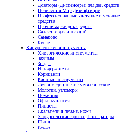
Дозаторы (Диспенсеры) для дез. средств
Полисепт и Мир Дезинфекции
Профессиональные чистящие и моющие
средства
Прочие марки дез. средств
Салфетки для инъекций
Самарово
Больше
Хирургические инструменты
Хирургические инструменты
Зажимы
Зонды
Иглодержатели
Корнцанги
Костные инструменты
Лотки медицинские металлические
Молотки, угломеры
Ножницы
Офтальмология
Пинцеты
Скальпели и лезвия, ножи
Хирургические крючки, Распараторы
Щипцы
Больше