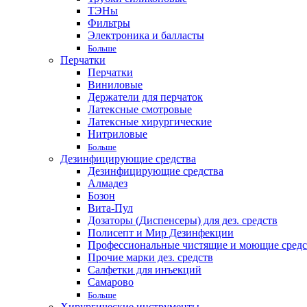
ТЭНы
Фильтры
Электроника и балласты
Больше
Перчатки
Перчатки
Виниловые
Держатели для перчаток
Латексные смотровые
Латексные хирургические
Нитриловые
Больше
Дезинфицирующие средства
Дезинфицирующие средства
Алмадез
Бозон
Вита-Пул
Дозаторы (Диспенсеры) для дез. средств
Полисепт и Мир Дезинфекции
Профессиональные чистящие и моющие средс
Прочие марки дез. средств
Салфетки для инъекций
Самарово
Больше
Хирургические инструменты