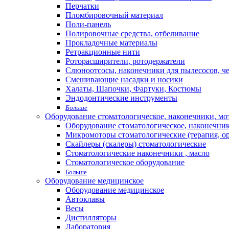
Перчатки
Пломбировочный материал
Поли-панель
Полировочные средства, отбеливание
Прокладочные материалы
Ретракционные нити
Роторасширители, ротодержатели
Слюноотсосы, наконечники для пылесосов, ч
Смешивающие насадки и носики
Халаты, Шапочки, Фартуки, Костюмы
Эндодонтические инструменты
Больше
Оборудование стоматологическое, наконечники, м
Оборудование стоматологическое, наконечни
Микромоторы стоматологические (терапия, о
Скайлеры (скалеры) стоматологические
Стоматологические наконечники , масло
Стоматологическое оборудование
Больше
Оборудование медицинское
Оборудование медицинское
Автоклавы
Весы
Дистилляторы
Лаборатория