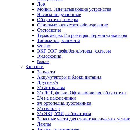
Лор
Мойки, Запечатывающие устройства
Насосы инфузионные
Облучатели, камеры
Офтальмологическое оборудование
Стетоскопы
Термометры, Гигрометры, Термоиндикаторы
Тонометры, манжеты
Физио
ЭКГ, ЭЭГ, дефибрилляторы, холтеры
Эндоскопия
Больше
Запчасти
Запчасти
Аккумуляторы и блоки питания
Другие з/ч
З/ч автоклавы
З/ч ЛОР, физио, Офтальмология, облучатели
З/ч на наконечники
з/ч ортопедия, зуботехника
З/ч скайлер
З/ч ЭКГ, УЗИ, лаборатория
Запасные части для стоматологических устан
Лампы
Трубки силиконовые