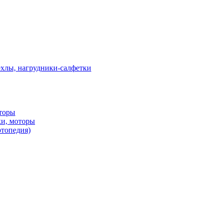
ехлы, нагрудники-салфетки
оторы
ки, моторы
ртопедия)