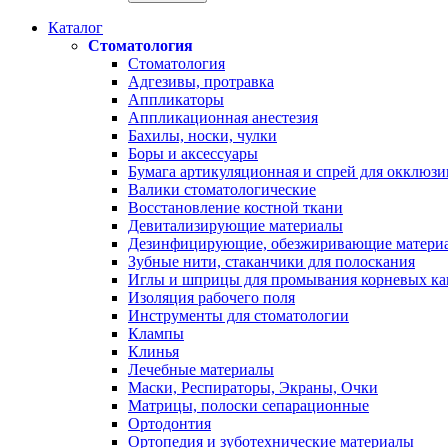
Каталог
Стоматология
Стоматология
Адгезивы, протравка
Аппликаторы
Аппликационная анестезия
Бахилы, носки, чулки
Боры и аксессуары
Бумага артикуляционная и спрей для окклюзи
Валики стоматологические
Восстановление костной ткани
Девитализирующие материалы
Дезинфицирующие, обезжиривающие матери
Зубные нити, стаканчики для полоскания
Иглы и шприцы для промывания корневых ка
Изоляция рабочего поля
Инструменты для стоматологии
Клампы
Клинья
Лечебные материалы
Маски, Респираторы, Экраны, Очки
Матрицы, полоски сепарационные
Ортодонтия
Ортопедия и зуботехнические материалы