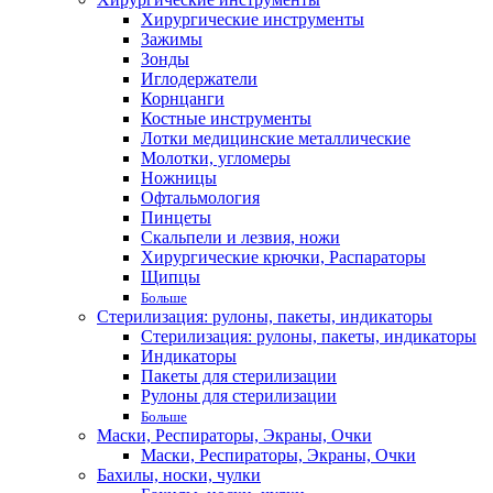
Хирургические инструменты
Зажимы
Зонды
Иглодержатели
Корнцанги
Костные инструменты
Лотки медицинские металлические
Молотки, угломеры
Ножницы
Офтальмология
Пинцеты
Скальпели и лезвия, ножи
Хирургические крючки, Распараторы
Щипцы
Больше
Стерилизация: рулоны, пакеты, индикаторы
Стерилизация: рулоны, пакеты, индикаторы
Индикаторы
Пакеты для стерилизации
Рулоны для стерилизации
Больше
Маски, Респираторы, Экраны, Очки
Маски, Респираторы, Экраны, Очки
Бахилы, носки, чулки