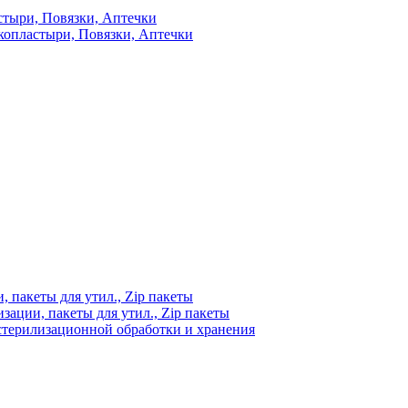
стыри, Повязки, Аптечки
копластыри, Повязки, Аптечки
 пакеты для утил., Zip пакеты
ации, пакеты для утил., Zip пакеты
стерилизационной обработки и хранения