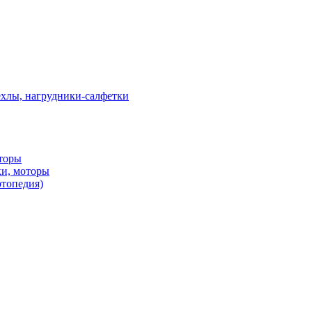
ехлы, нагрудники-салфетки
оторы
ки, моторы
ртопедия)