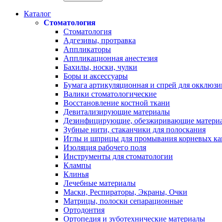
Каталог
Стоматология
Стоматология
Адгезивы, протравка
Аппликаторы
Аппликационная анестезия
Бахилы, носки, чулки
Боры и аксессуары
Бумага артикуляционная и спрей для окклюзи
Валики стоматологические
Восстановление костной ткани
Девитализирующие материалы
Дезинфицирующие, обезжиривающие матери
Зубные нити, стаканчики для полоскания
Иглы и шприцы для промывания корневых ка
Изоляция рабочего поля
Инструменты для стоматологии
Клампы
Клинья
Лечебные материалы
Маски, Респираторы, Экраны, Очки
Матрицы, полоски сепарационные
Ортодонтия
Ортопедия и зуботехнические материалы