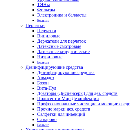
ТЭНы
Фильтры
Электроника и балласты
Больше
Перчатки
Перчатки
Виниловые
Держатели для перчаток
Латексные смотровые
Латексные хирургические
Нитриловые
Больше
Дезинфицирующие средства
Дезинфицирующие средства
Алмадез
Бозон
Вита-Пул
Дозаторы (Диспенсеры) для дез. средств
Полисепт и Мир Дезинфекции
Профессиональные чистящие и моющие средс
Прочие марки дез. средств
Салфетки для инъекций
Самарово
Больше
Хирургические инструменты