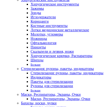
Хирургические инструменты
Зажимы
Зонды
Иглодержатели
Корнцанги
Костные инструменты
Лотки медицинские металлические
Молотки, угломеры
Ножницы
Офтальмология
Пинцеты
Скальпели и лезвия, ножи
Хирургические крючки, Распараторы
Щипцы
Больше
Стерилизация: рулоны, пакеты, индикаторы
Стерилизация: рулоны, пакеты, индикаторы
Индикаторы
Пакеты для стерилизации
Рулоны для стерилизации
Больше
Маски, Респираторы, Экраны, Очки
Маски, Респираторы, Экраны, Очки
Бахилы, носки, чулки