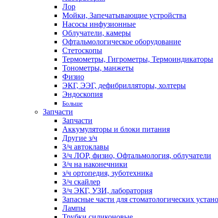
Лор
Мойки, Запечатывающие устройства
Насосы инфузионные
Облучатели, камеры
Офтальмологическое оборудование
Стетоскопы
Термометры, Гигрометры, Термоиндикаторы
Тонометры, манжеты
Физио
ЭКГ, ЭЭГ, дефибрилляторы, холтеры
Эндоскопия
Больше
Запчасти
Запчасти
Аккумуляторы и блоки питания
Другие з/ч
З/ч автоклавы
З/ч ЛОР, физио, Офтальмология, облучатели
З/ч на наконечники
з/ч ортопедия, зуботехника
З/ч скайлер
З/ч ЭКГ, УЗИ, лаборатория
Запасные части для стоматологических устан
Лампы
Трубки силиконовые