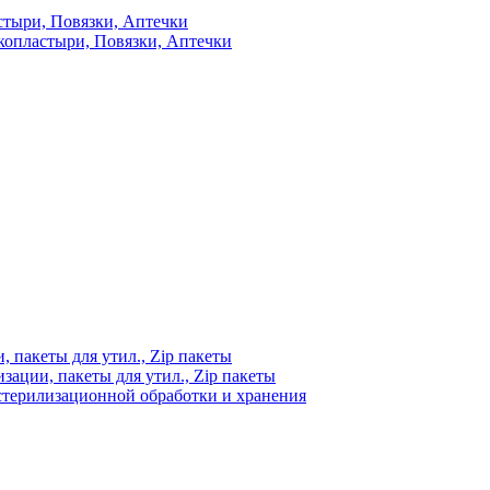
стыри, Повязки, Аптечки
копластыри, Повязки, Аптечки
 пакеты для утил., Zip пакеты
ации, пакеты для утил., Zip пакеты
стерилизационной обработки и хранения