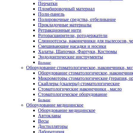
Перчатки
Пломбировочный материал
Поли-панель
Полировочные средства, отбеливание
Прокладочные материалы
Ретракционные нити
Роторасширители, ротодержатели
Слюноотсосы, наконечники для пылесосов, ч
Смешивающие насадки и носики
Халаты, Шапочки, Фартуки, Костюмы
Эндодонтические инструменты
Больше
Оборудование стоматологическое, наконечники, м
Оборудование стоматологическое, наконечни
Микромоторы стоматологические (терапия, о
Скайлеры (скалеры) стоматологические
Стоматологические наконечники , масло
Стоматологическое оборудование
Больше
Оборудование медицинское
Оборудование медицинское
Автоклавы
Весы
Дистилляторы
Лаборатория