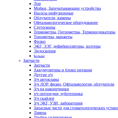
Лор
Мойки, Запечатывающие устройства
Насосы инфузионные
Облучатели, камеры
Офтальмологическое оборудование
Стетоскопы
Термометры, Гигрометры, Термоиндикаторы
Тонометры, манжеты
Физио
ЭКГ, ЭЭГ, дефибрилляторы, холтеры
Эндоскопия
Больше
Запчасти
Запчасти
Аккумуляторы и блоки питания
Другие з/ч
З/ч автоклавы
З/ч ЛОР, физио, Офтальмология, облучатели
З/ч на наконечники
з/ч ортопедия, зуботехника
З/ч скайлер
З/ч ЭКГ, УЗИ, лаборатория
Запасные части для стоматологических устан
Лампы
Трубки силиконовые