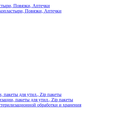
стыри, Повязки, Аптечки
копластыри, Повязки, Аптечки
 пакеты для утил., Zip пакеты
ации, пакеты для утил., Zip пакеты
стерилизационной обработки и хранения