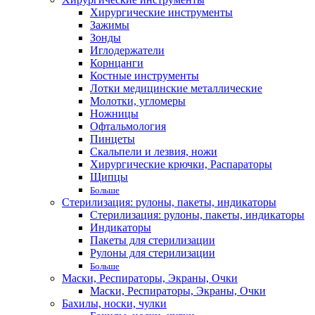
Хирургические инструменты
Зажимы
Зонды
Иглодержатели
Корнцанги
Костные инструменты
Лотки медицинские металлические
Молотки, угломеры
Ножницы
Офтальмология
Пинцеты
Скальпели и лезвия, ножи
Хирургические крючки, Распараторы
Щипцы
Больше
Стерилизация: рулоны, пакеты, индикаторы
Стерилизация: рулоны, пакеты, индикаторы
Индикаторы
Пакеты для стерилизации
Рулоны для стерилизации
Больше
Маски, Респираторы, Экраны, Очки
Маски, Респираторы, Экраны, Очки
Бахилы, носки, чулки