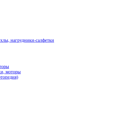
ехлы, нагрудники-салфетки
оторы
ки, моторы
ртопедия)