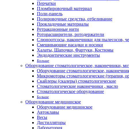
Перчатки
Пломбировочный материал
Поли-панель
Полировочные средства, отбеливание
Прокладочные материалы
Ретракционные нити
Роторасширители, ротодержатели
Слюноотсосы, наконечники для пылесосов, ч
Смешивающие насадки и носики
Халаты, Шапочки, Фартуки, Костюмы
Эндодонтические инструменты
Больше
Оборудование стоматологическое, наконечники, м
Оборудование стоматологическое, наконечни
Микромоторы стоматологические (терапия, о
Скайлеры (скалеры) стоматологические
Стоматологические наконечники , масло
Стоматологическое оборудование
Больше
Оборудование медицинское
Оборудование медицинское
Автоклавы
Весы
Дистилляторы
Лаборатория