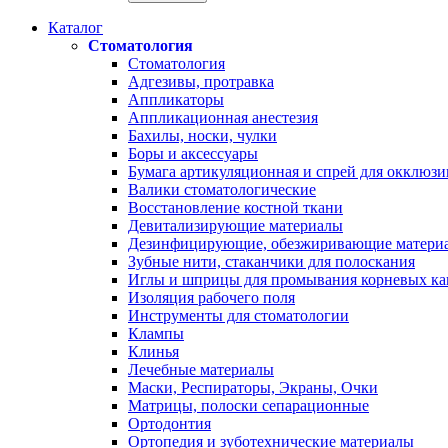
Каталог
Стоматология
Стоматология
Адгезивы, протравка
Аппликаторы
Аппликационная анестезия
Бахилы, носки, чулки
Боры и аксессуары
Бумага артикуляционная и спрей для окклюзи
Валики стоматологические
Восстановление костной ткани
Девитализирующие материалы
Дезинфицирующие, обезжиривающие матери
Зубные нити, стаканчики для полоскания
Иглы и шприцы для промывания корневых ка
Изоляция рабочего поля
Инструменты для стоматологии
Клампы
Клинья
Лечебные материалы
Маски, Респираторы, Экраны, Очки
Матрицы, полоски сепарационные
Ортодонтия
Ортопедия и зуботехнические материалы