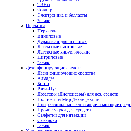
ТЭНы
Фильтры
Электроника и балласты
Больше
Перчатки
Перчатки
Виниловые
Держатели для перчаток
Латексные смотровые
Латексные хирургические
Нитриловые
Больше
Дезинфицирующие средства
Дезинфицирующие средства
Алмадез
Бозон
Вита-Пул
Дозаторы (Диспенсеры) для дез. средств
Полисепт и Мир Дезинфекции
Профессиональные чистящие и моющие средс
Прочие марки дез. средств
Салфетки для инъекций
Самарово
Больше
Хирургические инструменты