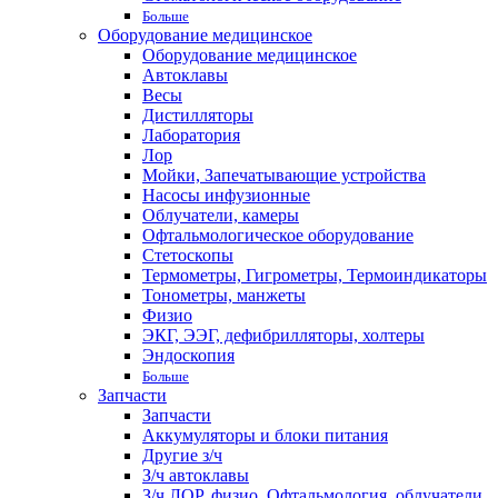
Больше
Оборудование медицинское
Оборудование медицинское
Автоклавы
Весы
Дистилляторы
Лаборатория
Лор
Мойки, Запечатывающие устройства
Насосы инфузионные
Облучатели, камеры
Офтальмологическое оборудование
Стетоскопы
Термометры, Гигрометры, Термоиндикаторы
Тонометры, манжеты
Физио
ЭКГ, ЭЭГ, дефибрилляторы, холтеры
Эндоскопия
Больше
Запчасти
Запчасти
Аккумуляторы и блоки питания
Другие з/ч
З/ч автоклавы
З/ч ЛОР, физио, Офтальмология, облучатели