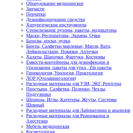
Оборудование медицинское
Запчасти
Перчатки
Дезинфицирующие средства
Хирургические инструменты
Стерилизация: рулоны, пакеты, индикаторы
Маски, Респираторы, Экраны, Очки
Бахилы, носки, чулки
Бинты, Салфетки марлевые, Марля, Вата,
Лейкопластыри, Повязки, Аптечки
Халаты, Шапочки, Фартуки, Костюмы
Емкости-контейнеры для дезинфекции и
утилизации, пакеты для утил., Zip пакеты
Гинекология, Урология, Проктология
ЛОР (Отоларингология)
Расходные материалы для УЗИ, ЭКГ, Рентгена
Простыни, Салфетки, Пеленки, Чехлы,
Подгузники
Шприцы, Иглы, Катетеры, Жгуты, Системы
Шовный
Расходные материалы для Лаборатории и анализов
Расходные материалы для Реанимации и
Анестезии
Мебель медицинская
Косметология