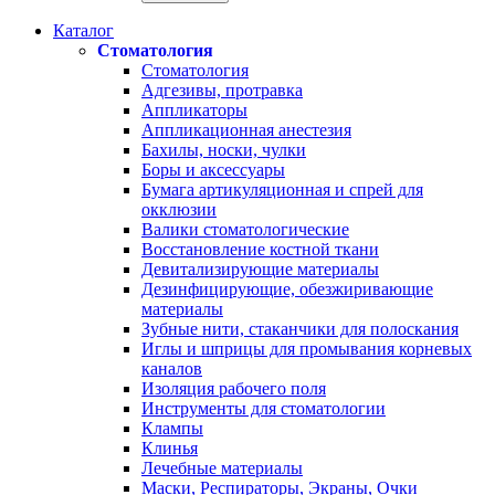
Каталог
Стоматология
Стоматология
Адгезивы, протравка
Аппликаторы
Аппликационная анестезия
Бахилы, носки, чулки
Боры и аксессуары
Бумага артикуляционная и спрей для
окклюзии
Валики стоматологические
Восстановление костной ткани
Девитализирующие материалы
Дезинфицирующие, обезжиривающие
материалы
Зубные нити, стаканчики для полоскания
Иглы и шприцы для промывания корневых
каналов
Изоляция рабочего поля
Инструменты для стоматологии
Клампы
Клинья
Лечебные материалы
Маски, Респираторы, Экраны, Очки