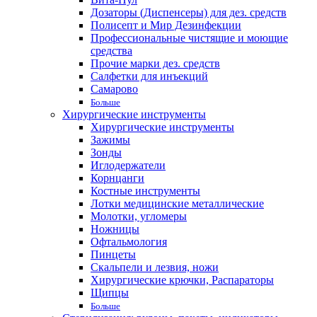
Дозаторы (Диспенсеры) для дез. средств
Полисепт и Мир Дезинфекции
Профессиональные чистящие и моющие
средства
Прочие марки дез. средств
Салфетки для инъекций
Самарово
Больше
Хирургические инструменты
Хирургические инструменты
Зажимы
Зонды
Иглодержатели
Корнцанги
Костные инструменты
Лотки медицинские металлические
Молотки, угломеры
Ножницы
Офтальмология
Пинцеты
Скальпели и лезвия, ножи
Хирургические крючки, Распараторы
Щипцы
Больше