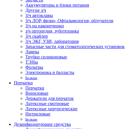
Аккумуляторы и блоки питания
Другие з/ч
З/ч автоклавы
З/ч ЛОР, физио, Офтальмология, облучатели
З/ч на наконечники
з/ч ортопедия, зуботехника
З/ч скайлер
З/ч ЭКГ, УЗИ, лаборатория
Запасные части для стоматологических установок
Лампы
Трубки силиконовые
ТЭНы
Фильтры
Электроника и балласты
Больше
Перчатки
Перчатки
Виниловые
Держатели для перчаток
Латексные смотровые
Латексные хирургические
Нитриловые
Больше
Дезинфицирующие средства