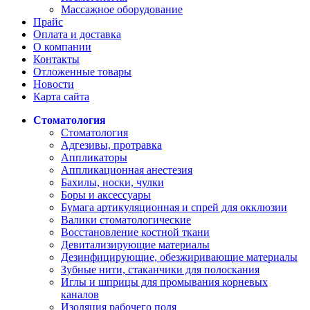
Массажное оборудование
Прайс
Оплата и доставка
О компании
Контакты
Отложенные товары
Новости
Карта сайта
Стоматология
Стоматология
Адгезивы, протравка
Аппликаторы
Аппликационная анестезия
Бахилы, носки, чулки
Боры и аксессуары
Бумага артикуляционная и спрей для окклюзии
Валики стоматологические
Восстановление костной ткани
Девитализирующие материалы
Дезинфицирующие, обезжиривающие материалы
Зубные нити, стаканчики для полоскания
Иглы и шприцы для промывания корневых
каналов
Изоляция рабочего поля