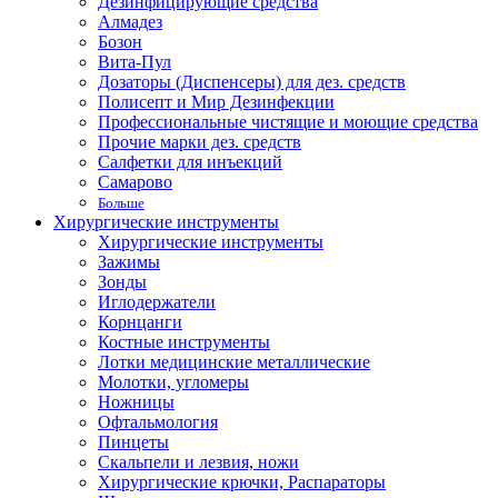
Дезинфицирующие средства
Алмадез
Бозон
Вита-Пул
Дозаторы (Диспенсеры) для дез. средств
Полисепт и Мир Дезинфекции
Профессиональные чистящие и моющие средства
Прочие марки дез. средств
Салфетки для инъекций
Самарово
Больше
Хирургические инструменты
Хирургические инструменты
Зажимы
Зонды
Иглодержатели
Корнцанги
Костные инструменты
Лотки медицинские металлические
Молотки, угломеры
Ножницы
Офтальмология
Пинцеты
Скальпели и лезвия, ножи
Хирургические крючки, Распараторы