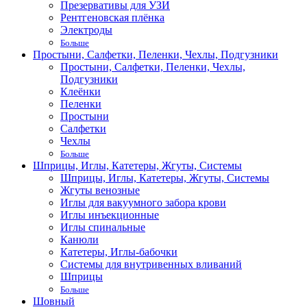
Презервативы для УЗИ
Рентгеновская плёнка
Электроды
Больше
Простыни, Салфетки, Пеленки, Чехлы, Подгузники
Простыни, Салфетки, Пеленки, Чехлы,
Подгузники
Клеёнки
Пеленки
Простыни
Салфетки
Чехлы
Больше
Шприцы, Иглы, Катетеры, Жгуты, Системы
Шприцы, Иглы, Катетеры, Жгуты, Системы
Жгуты венозные
Иглы для вакуумного забора крови
Иглы инъекционные
Иглы спинальные
Канюли
Катетеры, Иглы-бабочки
Системы для внутривенных вливаний
Шприцы
Больше
Шовный