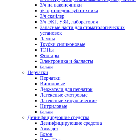
З/ч на наконечники
з/ч ортопедия, зуботехника
З/ч скайлер
З/ч ЭКГ, УЗИ, лаборатория
Запасные части для стоматологических
установок
Лампы
Трубки силиконовые
ТЭНы
Фильтры
Электроника и балласты
Больше
Перчатки
Перчатки
Виниловые
Держатели для перчаток
Латексные смотровые
Латексные хирургические
Нитриловые
Больше
Дезинфицирующие средства
Дезинфицирующие средства
Алмадез
Бозон
Вита-Пул