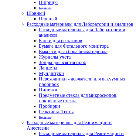
Шприцы
Больше
Шовный
Шовный
Расходные материалы для Лаборатории и анализов
Расходные материалы для Лаборатории и
анализов
Банки для реактивов
Бумага для Фетального монитора
Емкости для сбора биоматериала
Журналы учета
Зонды для взятия проб
Ланцеты
Мундштуки
Переходники - держатели для вакуумных
пробирок
Пипетки
Предметные стекла для микроскопов,
покровные стекла
Пробирки
Реактивы, Тесты
Больше
Расходные материалы для Реанимации и
Анестезии
Расходные материалы для Реанимации и