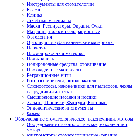
Инструменты для стоматологии
Клампы
Клинья
Лечебные материалы
Маски, Респираторы, Экраны, Очки
Матрицы, полоски сепарационные
Ортодонтия
Ортопедия и зуботехнические материалы
Перчатки
Пломбировочный материал
Поли-панель
Полировочные средства, отбеливание
Прокладочные материалы
Ретракционные нити
Роторасширители, ротодержатели
Слюноотсосы, наконечники для пылесосов, чехлы,
нагрудники-салфетки
Смешивающие насадки и носики
Халаты, Шапочки, Фартуки, Костюмы
Эндодонтические инструменты
Больше
Оборудование стоматологическое, наконечники, моторы
Оборудование стоматологическое, наконечники,
моторы
Микромоторы стоматологические (терапия,