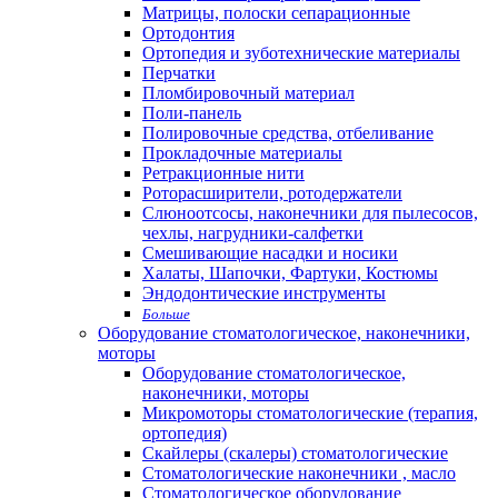
Матрицы, полоски сепарационные
Ортодонтия
Ортопедия и зуботехнические материалы
Перчатки
Пломбировочный материал
Поли-панель
Полировочные средства, отбеливание
Прокладочные материалы
Ретракционные нити
Роторасширители, ротодержатели
Слюноотсосы, наконечники для пылесосов,
чехлы, нагрудники-салфетки
Смешивающие насадки и носики
Халаты, Шапочки, Фартуки, Костюмы
Эндодонтические инструменты
Больше
Оборудование стоматологическое, наконечники,
моторы
Оборудование стоматологическое,
наконечники, моторы
Микромоторы стоматологические (терапия,
ортопедия)
Скайлеры (скалеры) стоматологические
Стоматологические наконечники , масло
Стоматологическое оборудование