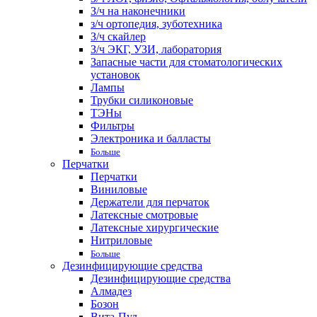
З/ч на наконечники
з/ч ортопедия, зуботехника
З/ч скайлер
З/ч ЭКГ, УЗИ, лаборатория
Запасные части для стоматологических
установок
Лампы
Трубки силиконовые
ТЭНы
Фильтры
Электроника и балласты
Больше
Перчатки
Перчатки
Виниловые
Держатели для перчаток
Латексные смотровые
Латексные хирургические
Нитриловые
Больше
Дезинфицирующие средства
Дезинфицирующие средства
Алмадез
Бозон
Вита-Пул