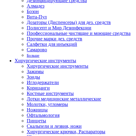
Дезинфицирующие средства
Алмадез
Бозон
Вита-Пул
Дозаторы (Диспенсеры) для дез. средств
Полисепт и Мир Дезинфекции
Профессиональные чистящие и моющие средства
Прочие марки дез. средств
Салфетки для инъекций
Самарово
Больше
Хирургические инструменты
Хирургические инструменты
Зажимы
Зонды
Иглодержатели
Корнцанги
Костные инструменты
Лотки медицинские металлические
Молотки, угломеры
Ножницы
Офтальмология
Пинцеты
Скальпели и лезвия, ножи
Хирургические крючки, Распараторы