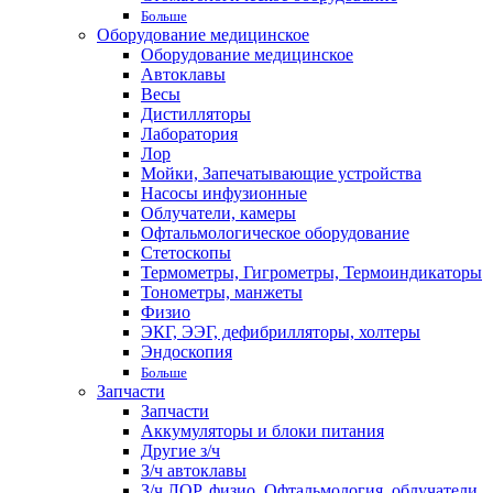
Больше
Оборудование медицинское
Оборудование медицинское
Автоклавы
Весы
Дистилляторы
Лаборатория
Лор
Мойки, Запечатывающие устройства
Насосы инфузионные
Облучатели, камеры
Офтальмологическое оборудование
Стетоскопы
Термометры, Гигрометры, Термоиндикаторы
Тонометры, манжеты
Физио
ЭКГ, ЭЭГ, дефибрилляторы, холтеры
Эндоскопия
Больше
Запчасти
Запчасти
Аккумуляторы и блоки питания
Другие з/ч
З/ч автоклавы
З/ч ЛОР, физио, Офтальмология, облучатели