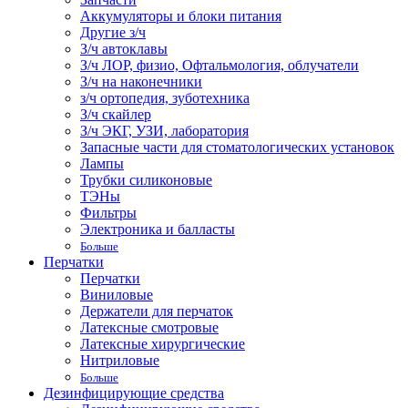
Аккумуляторы и блоки питания
Другие з/ч
З/ч автоклавы
З/ч ЛОР, физио, Офтальмология, облучатели
З/ч на наконечники
з/ч ортопедия, зуботехника
З/ч скайлер
З/ч ЭКГ, УЗИ, лаборатория
Запасные части для стоматологических установок
Лампы
Трубки силиконовые
ТЭНы
Фильтры
Электроника и балласты
Больше
Перчатки
Перчатки
Виниловые
Держатели для перчаток
Латексные смотровые
Латексные хирургические
Нитриловые
Больше
Дезинфицирующие средства