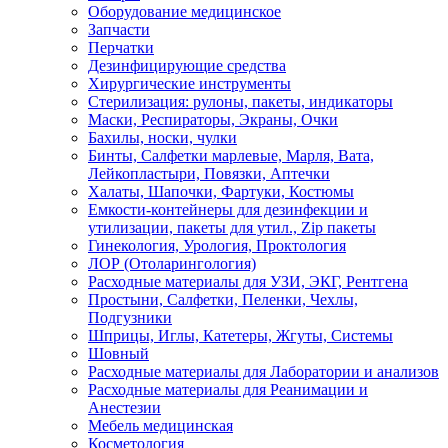
Оборудование медицинское
Запчасти
Перчатки
Дезинфицирующие средства
Хирургические инструменты
Стерилизация: рулоны, пакеты, индикаторы
Маски, Респираторы, Экраны, Очки
Бахилы, носки, чулки
Бинты, Салфетки марлевые, Марля, Вата,
Лейкопластыри, Повязки, Аптечки
Халаты, Шапочки, Фартуки, Костюмы
Емкости-контейнеры для дезинфекции и
утилизации, пакеты для утил., Zip пакеты
Гинекология, Урология, Проктология
ЛОР (Отоларингология)
Расходные материалы для УЗИ, ЭКГ, Рентгена
Простыни, Салфетки, Пеленки, Чехлы,
Подгузники
Шприцы, Иглы, Катетеры, Жгуты, Системы
Шовный
Расходные материалы для Лаборатории и анализов
Расходные материалы для Реанимации и
Анестезии
Мебель медицинская
Косметология