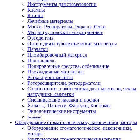
Инструменты для стоматологии
Клампы
Клинья
Лечебные материалы
Маски, Респираторы, Экраны, Очки
Матрицы, полоски сепарационные
Ортодонтия
Ортопедия и зуботехнические материалы
Перчатки
Пломбировочный материал
Поли-панель
Полировочные средства, отбеливание
Прокладочные материалы
Ретракционные нити
Роторасширители, ротодержатели
Слюноотсосы, наконечники для пылесосов, чехлы,
нагрудники-салфетки
Смешивающие насадки и носики
Халаты, Шапочки, Фартуки, Костюмы
Эндодонтические инструменты
Больше
Оборудование стоматологическое, наконечники, моторы
Оборудование стоматологическое, наконечники,
моторы
Микромоторы стоматологические (терапия,