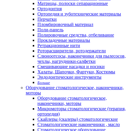
Матрицы, полоски сепарационные
Ортодонтия
Ортопедия и зуботехнические материалы
Перчатки
Пломбировочный материал
Поли-панель
Полировочные средства, отбеливание
Прокладочные материалы
Ретракционные нити
Роторасширители, ротодержатели
Слюноотсосы, наконечники для пылесосов,
чехлы, нагрудники-салфетки
Смешивающие насадки и носики
Халаты, Шапочки, Фартуки, Костюмы
Эндодонтические инструменты
Больше
Оборудование стоматологическое, наконечники,
моторы
Оборудование стоматологическое,
наконечники, моторы
Микромоторы стоматологические (терапия,
ортопедия)
Скайлеры (скалеры) стоматологические
Стоматологические наконечники , масло
Стоматологическое оборудование