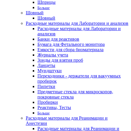
Шприцы
Больше
Шовный
Шовный
Расходные материалы для Лаборатории и анализов
Расходные материалы для Лаборатории и
анализов
Банки для реактивов
Бумага для Фетального монитора
Емкости для сбора биоматериала
Журналы учета
Зонды для взятия проб
Ланцеты
Мундштуки
Переходники - держатели для вакуумных
пробирок
Пипетки
Предметные стекла для микроскопов,
покровные стекла
Пробирки
Реактивы, Тесты
Больше
Расходные материалы для Реанимации и
Анестезии
Расходные материалы для Реанимации и