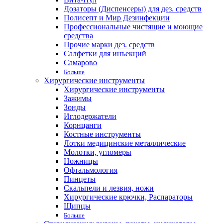
Дозаторы (Диспенсеры) для дез. средств
Полисепт и Мир Дезинфекции
Профессиональные чистящие и моющие
средства
Прочие марки дез. средств
Салфетки для инъекций
Самарово
Больше
Хирургические инструменты
Хирургические инструменты
Зажимы
Зонды
Иглодержатели
Корнцанги
Костные инструменты
Лотки медицинские металлические
Молотки, угломеры
Ножницы
Офтальмология
Пинцеты
Скальпели и лезвия, ножи
Хирургические крючки, Распараторы
Щипцы
Больше