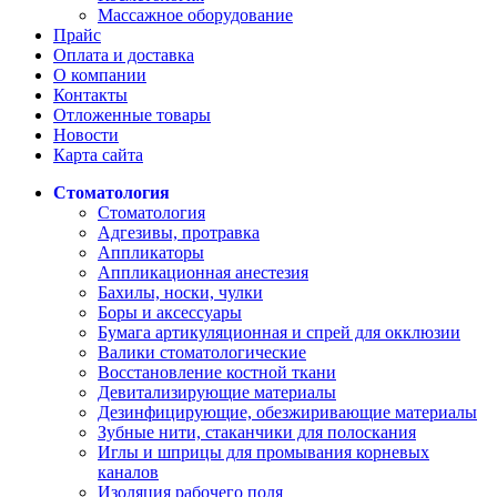
Массажное оборудование
Прайс
Оплата и доставка
О компании
Контакты
Отложенные товары
Новости
Карта сайта
Стоматология
Стоматология
Адгезивы, протравка
Аппликаторы
Аппликационная анестезия
Бахилы, носки, чулки
Боры и аксессуары
Бумага артикуляционная и спрей для окклюзии
Валики стоматологические
Восстановление костной ткани
Девитализирующие материалы
Дезинфицирующие, обезжиривающие материалы
Зубные нити, стаканчики для полоскания
Иглы и шприцы для промывания корневых
каналов
Изоляция рабочего поля