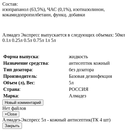
Состав:
изопрапанол (63,5%), ЧАС (0,1%), изотиазолинон,
кокамидопропилбетаин, функц. добавки
Алмадез Экспресс выпускается в следующих объемах: 50мл
0.1л 0.25л 0.5л 0.75л 1л 5л
Форма выпуска
:
жидкость
Назначение средства
:
антисептик кожный
Тип дозатора
:
без дозатора
Производитель
:
Базовая дезинфекция
Объем (л), Вес
:
5л
Страна
:
РОССИЯ
Марка
:
Алмадез
Новый комментарий
Нет файлов
×
Close
Алмадез-Экспресс 5л - кожный антисептик(ТК 4 шт)
Закрыть