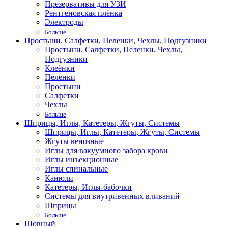
Презервативы для УЗИ
Рентгеновская плёнка
Электроды
Больше
Простыни, Салфетки, Пеленки, Чехлы, Подгузники
Простыни, Салфетки, Пеленки, Чехлы,
Подгузники
Клеёнки
Пеленки
Простыни
Салфетки
Чехлы
Больше
Шприцы, Иглы, Катетеры, Жгуты, Системы
Шприцы, Иглы, Катетеры, Жгуты, Системы
Жгуты венозные
Иглы для вакуумного забора крови
Иглы инъекционные
Иглы спинальные
Канюли
Катетеры, Иглы-бабочки
Системы для внутривенных вливаний
Шприцы
Больше
Шовный