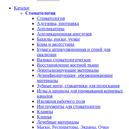
Каталог
Стоматология
Стоматология
Адгезивы, протравка
Аппликаторы
Аппликационная анестезия
Бахилы, носки, чулки
Боры и аксессуары
Бумага артикуляционная и спрей для
окклюзии
Валики стоматологические
Восстановление костной ткани
Девитализирующие материалы
Дезинфицирующие, обезжиривающие
материалы
Зубные нити, стаканчики для полоскания
Иглы и шприцы для промывания корневых
каналов
Изоляция рабочего поля
Инструменты для стоматологии
Клампы
Клинья
Лечебные материалы
Маски, Респираторы, Экраны, Очки