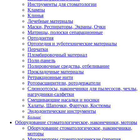
Инструменты для стоматологии
Клампы
Клинья
Лечебные материалы
Маски, Респираторы, Экраны, Очки
Матрицы, полоски сепарационные
Ортодонтия
Ортопедия и зуботехнические материалы
Перчатки
Пломбировочный материал
Поли-панель
Полировочные средства, отбеливание
Прокладочные материалы
Ретракционные нити
Роторасширители, ротодержатели
Слюноотсосы, наконечники для пылесосов, чехлы,
нагрудники-салфетки
Смешивающие насадки и носики
Халаты, Шапочки, Фартуки, Костюмы
Эндодонтические инструменты
Больше
Оборудование стоматологическое, наконечники, моторы
Оборудование стоматологическое, наконечники,
моторы
Микромоторы стоматологические (терапия,