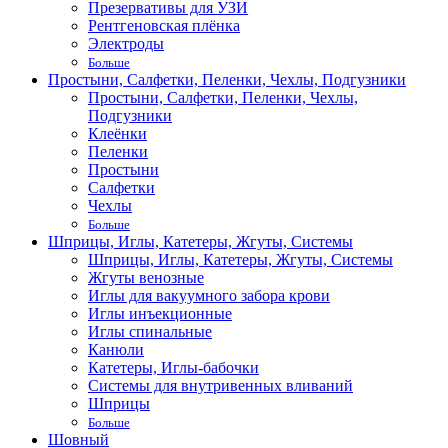
Презервативы для УЗИ
Рентгеновская плёнка
Электроды
Больше
Простыни, Салфетки, Пеленки, Чехлы, Подгузники
Простыни, Салфетки, Пеленки, Чехлы,
Подгузники
Клеёнки
Пеленки
Простыни
Салфетки
Чехлы
Больше
Шприцы, Иглы, Катетеры, Жгуты, Системы
Шприцы, Иглы, Катетеры, Жгуты, Системы
Жгуты венозные
Иглы для вакуумного забора крови
Иглы инъекционные
Иглы спинальные
Канюли
Катетеры, Иглы-бабочки
Системы для внутривенных вливаний
Шприцы
Больше
Шовный