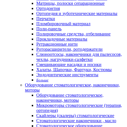
Матрицы, полоски сепарационные
Ортодонтия
Ортопедия и зуботехнические материалы
Перчатки
Пломбировочный материал
Поли-панель
Полировочные средства, отбеливание
Прокладочные материалы
Ретракционные нити
Роторасширители, ротодержатели
Слюноотсосы, наконечники для пылесосов,
чехлы, нагрудники-салфетки
Смешивающие насадки и носики
Халаты, Шапочки, Фартуки, Костюмы
Эндодонтические инструменты
Больше
Оборудование стоматологическое, наконечники,
моторы
Оборудование стоматологическое,
наконечники, моторы
Микромоторы стоматологические (терапия,
ортопедия)
Скайлеры (скалеры) стоматологические
Стоматологические наконечники , масло
Стоматологическое оборудование