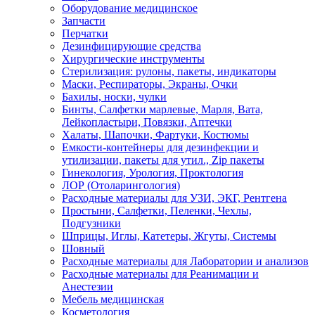
Оборудование медицинское
Запчасти
Перчатки
Дезинфицирующие средства
Хирургические инструменты
Стерилизация: рулоны, пакеты, индикаторы
Маски, Респираторы, Экраны, Очки
Бахилы, носки, чулки
Бинты, Салфетки марлевые, Марля, Вата,
Лейкопластыри, Повязки, Аптечки
Халаты, Шапочки, Фартуки, Костюмы
Емкости-контейнеры для дезинфекции и
утилизации, пакеты для утил., Zip пакеты
Гинекология, Урология, Проктология
ЛОР (Отоларингология)
Расходные материалы для УЗИ, ЭКГ, Рентгена
Простыни, Салфетки, Пеленки, Чехлы,
Подгузники
Шприцы, Иглы, Катетеры, Жгуты, Системы
Шовный
Расходные материалы для Лаборатории и анализов
Расходные материалы для Реанимации и
Анестезии
Мебель медицинская
Косметология