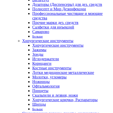
Дозаторы (Диспенсеры) для дез. средств
Полисепт и Мир Дезинфекции
Профессиональные чистящие и моющие
средства
Прочие марки дез. средств
Салфетки для инъекций
Самарово
Больше
Хирургические инструменты
Хирургические инструменты
Зажимы
Зонды
Иглодержатели
Корнцанги
Костные инструменты
Лотки медицинские металлические
Молотки, угломеры
Ножницы
Офтальмология
Пинцеты
Скальпели и лезвия, ножи
Хирургические крючки, Распараторы
Щипцы
Больше