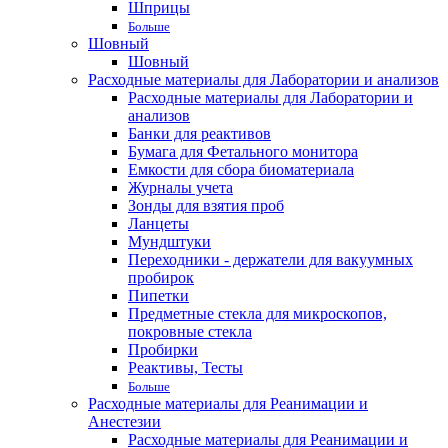
Шприцы
Больше
Шовный
Шовный
Расходные материалы для Лаборатории и анализов
Расходные материалы для Лаборатории и
анализов
Банки для реактивов
Бумага для Фетального монитора
Емкости для сбора биоматериала
Журналы учета
Зонды для взятия проб
Ланцеты
Мундштуки
Переходники - держатели для вакуумных
пробирок
Пипетки
Предметные стекла для микроскопов,
покровные стекла
Пробирки
Реактивы, Тесты
Больше
Расходные материалы для Реанимации и
Анестезии
Расходные материалы для Реанимации и