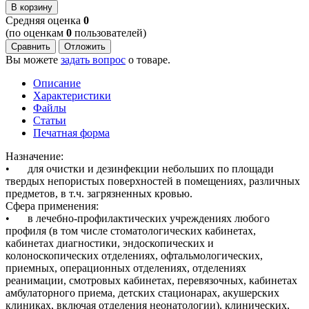
В корзину
Cредняя оценка
0
(по оценкам
0
пользователей)
Сравнить
Отложить
Вы можете
задать вопрос
о товаре.
Описание
Характеристики
Файлы
Статьи
Печатная форма
Назначение:
•
для очистки и дезинфекции небольших по площади
твердых непористых поверхностей в помещениях, различных
предметов, в т.ч. загрязненных кровью.
Сфера применения:
•
в лечебно-профилактических учреждениях любого
профиля (в том числе стоматологических кабинетах,
кабинетах диагностики, эндоскопических и
колоноскопических отделениях, офтальмологических,
приемных, операционных отделениях, отделениях
реанимации, смотровых кабинетах, перевязочных, кабинетах
амбулаторного приема, детских стационарах, акушерских
клиниках, включая отделения неонатологии), клинических,