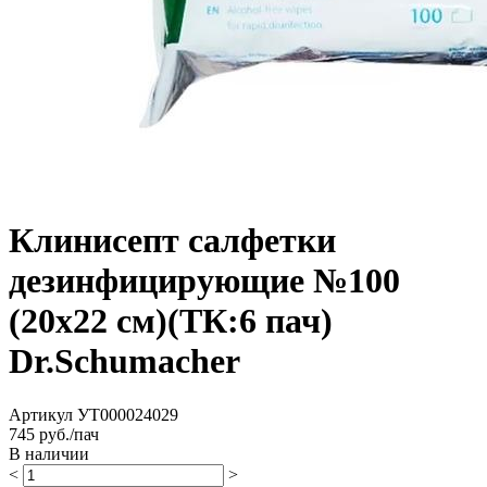
Клинисепт салфетки
дезинфицирующие №100
(20х22 см)(ТК:6 пач)
Dr.Schumacher
Артикул
УТ000024029
745
руб./пач
В наличии
<
>