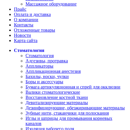
Массажное оборудование
Прайс
Оплата и доставка
О компании
Контакты
Отложенные товары
Новости
Карта сайта
Стоматология
Стоматология
Адгезивы, протравка
Аппликаторы
Аппликационная анестезия
Бахилы, носки, чулки
Боры и аксессуары
Бумага артикуляционная и спрей для окклюзии
Валики стоматологические
Восстановление костной ткани
Девитализирующие материалы
Дезинфицирующие, обезжиривающие материалы
Зубные нити, стаканчики для полоскания
Иглы и шприцы для промывания корневых
каналов
Изоляция рабочего поля