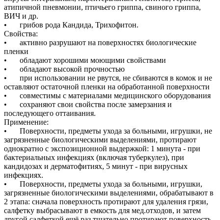
атипичной пневмонии, птичьего гриппа, свиного гриппа,
ВИЧ и др.
•
грибов рода Кандида, Трихофитон.
Свойства:
•
активно разрушают на поверхностях биологические
пленки
•
обладают хорошими моющими свойствами
•
обладают высокой прочностью
•
при использовании не рвутся, не сбиваются в комок и не
оставляют остаточной пленки на обработанной поверхности
•
совместимы с материалами медицинского оборудования
•
сохраняют свои свойства после замерзания и
последующего оттаивания.
Применение:
•
Поверхности, предметы ухода за больными, игрушки, не
загрязненные биологическими выделениями, протирают
однократно с экспозиционной выдержкой: 1 минута - при
бактериальных инфекциях (включая туберкулез), при
кандидозах и дерматофитиях, 5 минут - при вирусных
инфекциях.
•
Поверхности, предметы ухода за больными, игрушки,
загрязненные биологическими выделениями, обрабатывают в
2 этапа: сначала поверхность протирают для удаления грязи,
салфетку выбрасывают в емкость для мед.отходов, и затем
другой салфеткой ещё раз тщательно протирают поверхность.