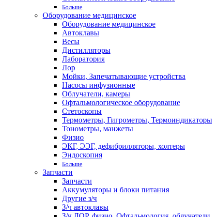
Больше
Оборудование медицинское
Оборудование медицинское
Автоклавы
Весы
Дистилляторы
Лаборатория
Лор
Мойки, Запечатывающие устройства
Насосы инфузионные
Облучатели, камеры
Офтальмологическое оборудование
Стетоскопы
Термометры, Гигрометры, Термоиндикаторы
Тонометры, манжеты
Физио
ЭКГ, ЭЭГ, дефибрилляторы, холтеры
Эндоскопия
Больше
Запчасти
Запчасти
Аккумуляторы и блоки питания
Другие з/ч
З/ч автоклавы
З/ч ЛОР, физио, Офтальмология, облучатели