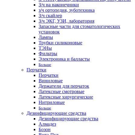
З/ч на наконечники
з/ч ортопедия, зуботехника
З/ч скайлер
З/ч ЭКГ, УЗИ, лаборатория
Запасные части для стоматологических
установок
Лампы
Трубки силиконовые
ТЭНы
Фильтры
Электроника и балласты
Больше
Перчатки
Перчатки
Виниловые
Держатели для перчаток
Латексные смотровые
Латексные хирургические
Нитриловые
Больше
Дезинфицирующие средства
Дезинфицирующие средства
Алмадез
Бозон
Вита-Пул