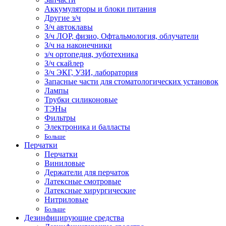
Аккумуляторы и блоки питания
Другие з/ч
З/ч автоклавы
З/ч ЛОР, физио, Офтальмология, облучатели
З/ч на наконечники
з/ч ортопедия, зуботехника
З/ч скайлер
З/ч ЭКГ, УЗИ, лаборатория
Запасные части для стоматологических установок
Лампы
Трубки силиконовые
ТЭНы
Фильтры
Электроника и балласты
Больше
Перчатки
Перчатки
Виниловые
Держатели для перчаток
Латексные смотровые
Латексные хирургические
Нитриловые
Больше
Дезинфицирующие средства