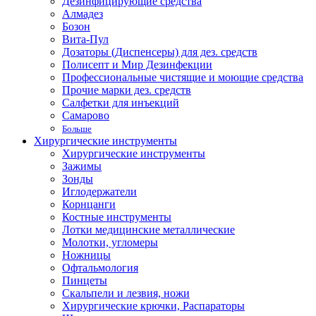
Дезинфицирующие средства
Алмадез
Бозон
Вита-Пул
Дозаторы (Диспенсеры) для дез. средств
Полисепт и Мир Дезинфекции
Профессиональные чистящие и моющие средства
Прочие марки дез. средств
Салфетки для инъекций
Самарово
Больше
Хирургические инструменты
Хирургические инструменты
Зажимы
Зонды
Иглодержатели
Корнцанги
Костные инструменты
Лотки медицинские металлические
Молотки, угломеры
Ножницы
Офтальмология
Пинцеты
Скальпели и лезвия, ножи
Хирургические крючки, Распараторы