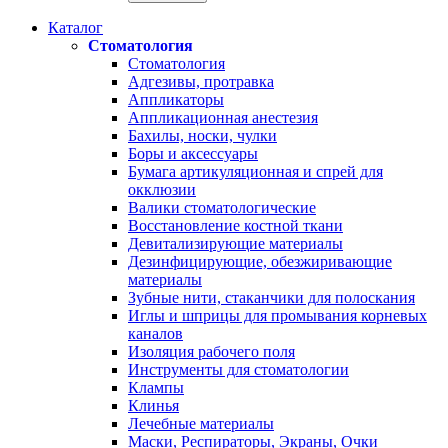
Каталог
Стоматология
Стоматология
Адгезивы, протравка
Аппликаторы
Аппликационная анестезия
Бахилы, носки, чулки
Боры и аксессуары
Бумага артикуляционная и спрей для
окклюзии
Валики стоматологические
Восстановление костной ткани
Девитализирующие материалы
Дезинфицирующие, обезжиривающие
материалы
Зубные нити, стаканчики для полоскания
Иглы и шприцы для промывания корневых
каналов
Изоляция рабочего поля
Инструменты для стоматологии
Клампы
Клинья
Лечебные материалы
Маски, Респираторы, Экраны, Очки