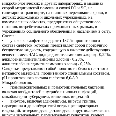
микробиологических и других лабораториях, в машинах
скорой медицинской помощи и служб ГО и ЧС, на
санитарном транспорте, на станциях переливания крови, в
детских дошкольных и школьных учреждениях, на
коммунальных объектах, предприятиях общественного
питания, потребительских промышленных рынках, в
учреждениях социального обеспечения и населением в быту.
Состав:
•
упаковка салфеток содержит 137,5г пропиточного
состава салфеток, который представляет собой прозрачную
бесцветную жидкость, содержащую в качестве действующих
веществ смесь ЧАС: дидцелдиметиламмония хлорид - 0,25%,
алкилбензилдиметиламмония хлорид - 0,25%,
алкилэтилбензилдиметиламмония хлорид - 0,25%.
Cалфетки представляют собой полотно из белого плотного
нетканого материала, пропитанного специальным составом.
рН пропиточного состава салфеток 6,0-8,0.
Микробиология:
•
грамположительных и грамотрицательных бактерий,
включая возбудителей внутрибольничных инфекций,
микобактерии туберкулеза, кишечных инфекций
•
вирусов, включая аденовирусы, вирусы гриппа,
парагриппа и др.возбудителей острых респираторных
инфекций, энтеровирусы, ротавирусы, вирус полиомиелита,
вирусы энтеральных, парентеральных гепатитов, герпеса,