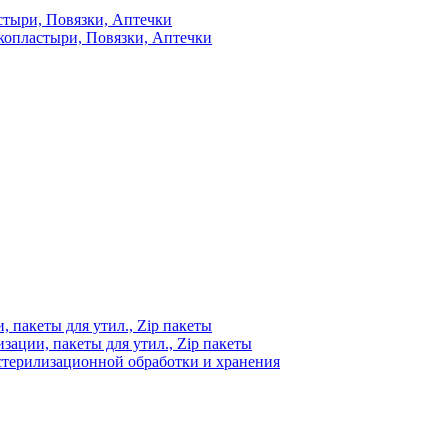
стыри, Повязки, Аптечки
копластыри, Повязки, Аптечки
 пакеты для утил., Zip пакеты
ации, пакеты для утил., Zip пакеты
стерилизационной обработки и хранения