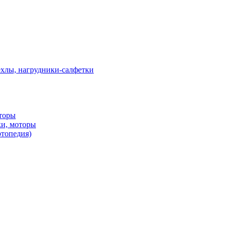
ехлы, нагрудники-салфетки
оторы
ки, моторы
ртопедия)