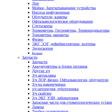
Лор
Мойки, Запечатывающие устройства
Насосы инфузионные
Облучатели, камеры
Офтальмологическое оборудование
Стетоскопы
Термометры, Гигрометры, Термоиндикаторы
Тонометры, манжеты
Физио
ЭКГ, ЭЭГ, дефибрилляторы, холтеры
Эндоскопия
Больше
Запчасти
Запчасти
Аккумуляторы и блоки питания
Другие з/ч
З/ч автоклавы
З/ч ЛОР, физио, Офтальмология, облучатели
З/ч на наконечники
з/ч ортопедия, зуботехника
З/ч скайлер
З/ч ЭКГ, УЗИ, лаборатория
Запасные части для стоматологических устан
Лампы
Трубки силиконовые