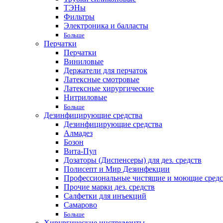
ТЭНы
Фильтры
Электроника и балласты
Больше
Перчатки
Перчатки
Виниловые
Держатели для перчаток
Латексные смотровые
Латексные хирургические
Нитриловые
Больше
Дезинфицирующие средства
Дезинфицирующие средства
Алмадез
Бозон
Вита-Пул
Дозаторы (Диспенсеры) для дез. средств
Полисепт и Мир Дезинфекции
Профессиональные чистящие и моющие средс
Прочие марки дез. средств
Салфетки для инъекций
Самарово
Больше
Хирургические инструменты