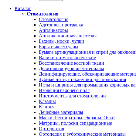
Каталог
Стоматология
Стоматология
Адгезивы, протравка
Аппликаторы
Аппликационная анестезия
Бахилы, носки, чулки
Боры и аксессуары
Бумага артикуляционная и спрей для окклюзи
Валики стоматологические
Восстановление костной ткани
Девитализирующие материалы
Дезинфицирующие, обезжиривающие матери
Зубные нити, стаканчики для полоскания
Иглы и шприцы для промывания корневых ка
Изоляция рабочего поля
Инструменты для стоматологии
Клампы
Клинья
Лечебные материалы
Маски, Респираторы, Экраны, Очки
Матрицы, полоски сепарационные
Ортодонтия
Ортопедия и зуботехнические материалы