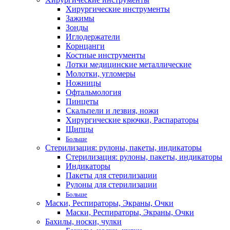
Хирургические инструменты
Зажимы
Зонды
Иглодержатели
Корнцанги
Костные инструменты
Лотки медицинские металлические
Молотки, угломеры
Ножницы
Офтальмология
Пинцеты
Скальпели и лезвия, ножи
Хирургические крючки, Распараторы
Щипцы
Больше
Стерилизация: рулоны, пакеты, индикаторы
Стерилизация: рулоны, пакеты, индикаторы
Индикаторы
Пакеты для стерилизации
Рулоны для стерилизации
Больше
Маски, Респираторы, Экраны, Очки
Маски, Респираторы, Экраны, Очки
Бахилы, носки, чулки