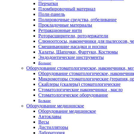
Перчатки
Пломбировочный материал
Поли-панель
Полировочные средства, отбеливание
Прокладочные материалы
Ретракционные нити
Роторасширители, ротодержатели
Слюноотсосы, наконечники для пылесосов, ч
Смешивающие насадки и носики
Халаты, Шапочки, Фартуки, Костюмы
Эндодонтические инструменты
Больше
Оборудование стоматологическое, наконечники, м
Оборудование стоматологическое, наконечни
Микромоторы стоматологические (терапия, о
Скайлеры (скалеры) стоматологические
Стоматологические наконечники , масло
Стоматологическое оборудование
Больше
Оборудование медицинское
Оборудование медицинское
Автоклавы
Весы
Дистилляторы
Лаборатория