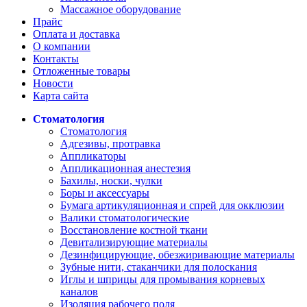
Массажное оборудование
Прайс
Оплата и доставка
О компании
Контакты
Отложенные товары
Новости
Карта сайта
Стоматология
Стоматология
Адгезивы, протравка
Аппликаторы
Аппликационная анестезия
Бахилы, носки, чулки
Боры и аксессуары
Бумага артикуляционная и спрей для окклюзии
Валики стоматологические
Восстановление костной ткани
Девитализирующие материалы
Дезинфицирующие, обезжиривающие материалы
Зубные нити, стаканчики для полоскания
Иглы и шприцы для промывания корневых
каналов
Изоляция рабочего поля