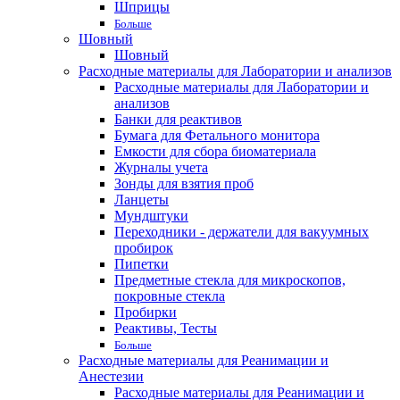
Шприцы
Больше
Шовный
Шовный
Расходные материалы для Лаборатории и анализов
Расходные материалы для Лаборатории и
анализов
Банки для реактивов
Бумага для Фетального монитора
Емкости для сбора биоматериала
Журналы учета
Зонды для взятия проб
Ланцеты
Мундштуки
Переходники - держатели для вакуумных
пробирок
Пипетки
Предметные стекла для микроскопов,
покровные стекла
Пробирки
Реактивы, Тесты
Больше
Расходные материалы для Реанимации и
Анестезии
Расходные материалы для Реанимации и