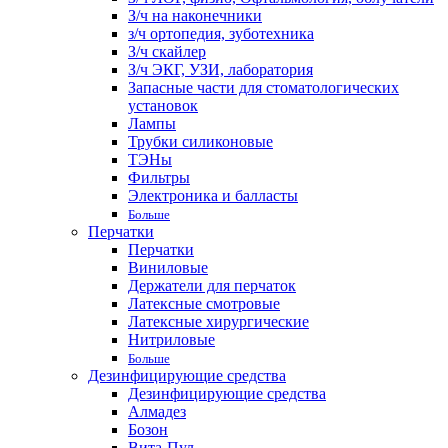
З/ч на наконечники
з/ч ортопедия, зуботехника
З/ч скайлер
З/ч ЭКГ, УЗИ, лаборатория
Запасные части для стоматологических
установок
Лампы
Трубки силиконовые
ТЭНы
Фильтры
Электроника и балласты
Больше
Перчатки
Перчатки
Виниловые
Держатели для перчаток
Латексные смотровые
Латексные хирургические
Нитриловые
Больше
Дезинфицирующие средства
Дезинфицирующие средства
Алмадез
Бозон
Вита-Пул