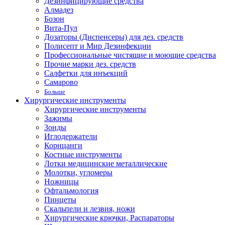
Дезинфицирующие средства
Алмадез
Бозон
Вита-Пул
Дозаторы (Диспенсеры) для дез. средств
Полисепт и Мир Дезинфекции
Профессиональные чистящие и моющие средства
Прочие марки дез. средств
Салфетки для инъекций
Самарово
Больше
Хирургические инструменты
Хирургические инструменты
Зажимы
Зонды
Иглодержатели
Корнцанги
Костные инструменты
Лотки медицинские металлические
Молотки, угломеры
Ножницы
Офтальмология
Пинцеты
Скальпели и лезвия, ножи
Хирургические крючки, Распараторы