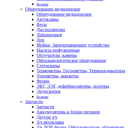
Больше
Оборудование медицинское
Оборудование медицинское
Автоклавы
Весы
Дистилляторы
Лаборатория
Лор
Мойки, Запечатывающие устройства
Насосы инфузионные
Облучатели, камеры
Офтальмологическое оборудование
Стетоскопы
Термометры, Гигрометры, Термоиндикаторы
Тонометры, манжеты
Физио
ЭКГ, ЭЭГ, дефибрилляторы, холтеры
Эндоскопия
Больше
Запчасти
Запчасти
Аккумуляторы и блоки питания
Другие з/ч
З/ч автоклавы
З/ч ЛОР, физио, Офтальмология, облучатели