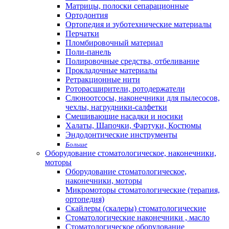
Матрицы, полоски сепарационные
Ортодонтия
Ортопедия и зуботехнические материалы
Перчатки
Пломбировочный материал
Поли-панель
Полировочные средства, отбеливание
Прокладочные материалы
Ретракционные нити
Роторасширители, ротодержатели
Слюноотсосы, наконечники для пылесосов,
чехлы, нагрудники-салфетки
Смешивающие насадки и носики
Халаты, Шапочки, Фартуки, Костюмы
Эндодонтические инструменты
Больше
Оборудование стоматологическое, наконечники,
моторы
Оборудование стоматологическое,
наконечники, моторы
Микромоторы стоматологические (терапия,
ортопедия)
Скайлеры (скалеры) стоматологические
Стоматологические наконечники , масло
Стоматологическое оборудование