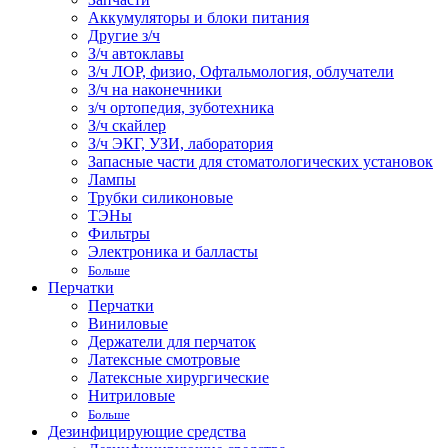
Аккумуляторы и блоки питания
Другие з/ч
З/ч автоклавы
З/ч ЛОР, физио, Офтальмология, облучатели
З/ч на наконечники
з/ч ортопедия, зуботехника
З/ч скайлер
З/ч ЭКГ, УЗИ, лаборатория
Запасные части для стоматологических установок
Лампы
Трубки силиконовые
ТЭНы
Фильтры
Электроника и балласты
Больше
Перчатки
Перчатки
Виниловые
Держатели для перчаток
Латексные смотровые
Латексные хирургические
Нитриловые
Больше
Дезинфицирующие средства