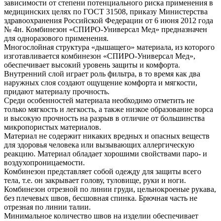
зависимости от степени потенциального риска применения в
медицинских целях по ГОСТ 31508, приказу Министерства
здравоохранения Российской Федерации от 6 июня 2012 года
№ 4н. Комбинезон «СПИРО-Универсал Мед» предназначен
для одноразового применения.
Многослойная структура «дышащего» материала, из которого
изготавливается комбинезон «СПИРО-Универсал Мед»,
обеспечивает высокий уровень защиты и комфорта.
Внутренний слой играет роль фильтра, в то время как два
наружных слоя создают ощущение комфорта и мягкости,
придают материалу прочность.
Среди особенностей материала необходимо отметить не
только мягкость и легкость, а также низкое образование ворса
и высокую прочность на разрыв в отличие от большинства
микропористых материалов.
Материал не содержит никаких вредных и опасных веществ
для здоровья человека или вызывающих аллергическую
реакцию. Материал обладает хорошими свойствами паро- и
воздухопроницаемости.
Комбинезон представляет собой одежду для защиты всего
тела, т.е. он закрывает голову, туловище, руки и ноги.
Комбинезон отрезной по линии груди, цельнокроеные рукава,
без плечевых швов, бесшовная спинка. Брючная часть не
отрезная по линии талии.
Минимальное количество швов на изделии обеспечивает