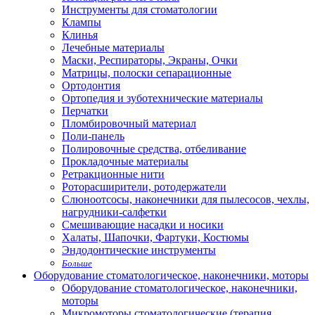
Инструменты для стоматологии
Клампы
Клинья
Лечебные материалы
Маски, Респираторы, Экраны, Очки
Матрицы, полоски сепарационные
Ортодонтия
Ортопедия и зуботехнические материалы
Перчатки
Пломбировочный материал
Поли-панель
Полировочные средства, отбеливание
Прокладочные материалы
Ретракционные нити
Роторасширители, ротодержатели
Слюноотсосы, наконечники для пылесосов, чехлы,
нагрудники-салфетки
Смешивающие насадки и носики
Халаты, Шапочки, Фартуки, Костюмы
Эндодонтические инструменты
Больше
Оборудование стоматологическое, наконечники, моторы
Оборудование стоматологическое, наконечники,
моторы
Микромоторы стоматологические (терапия,