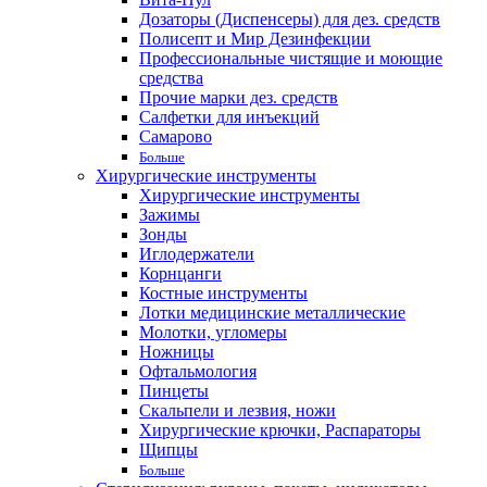
Дозаторы (Диспенсеры) для дез. средств
Полисепт и Мир Дезинфекции
Профессиональные чистящие и моющие
средства
Прочие марки дез. средств
Салфетки для инъекций
Самарово
Больше
Хирургические инструменты
Хирургические инструменты
Зажимы
Зонды
Иглодержатели
Корнцанги
Костные инструменты
Лотки медицинские металлические
Молотки, угломеры
Ножницы
Офтальмология
Пинцеты
Скальпели и лезвия, ножи
Хирургические крючки, Распараторы
Щипцы
Больше