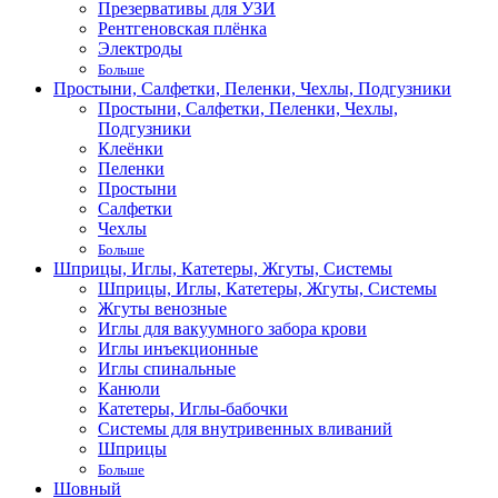
Презервативы для УЗИ
Рентгеновская плёнка
Электроды
Больше
Простыни, Салфетки, Пеленки, Чехлы, Подгузники
Простыни, Салфетки, Пеленки, Чехлы,
Подгузники
Клеёнки
Пеленки
Простыни
Салфетки
Чехлы
Больше
Шприцы, Иглы, Катетеры, Жгуты, Системы
Шприцы, Иглы, Катетеры, Жгуты, Системы
Жгуты венозные
Иглы для вакуумного забора крови
Иглы инъекционные
Иглы спинальные
Канюли
Катетеры, Иглы-бабочки
Системы для внутривенных вливаний
Шприцы
Больше
Шовный