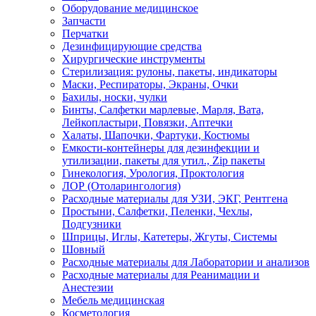
Оборудование медицинское
Запчасти
Перчатки
Дезинфицирующие средства
Хирургические инструменты
Стерилизация: рулоны, пакеты, индикаторы
Маски, Респираторы, Экраны, Очки
Бахилы, носки, чулки
Бинты, Салфетки марлевые, Марля, Вата,
Лейкопластыри, Повязки, Аптечки
Халаты, Шапочки, Фартуки, Костюмы
Емкости-контейнеры для дезинфекции и
утилизации, пакеты для утил., Zip пакеты
Гинекология, Урология, Проктология
ЛОР (Отоларингология)
Расходные материалы для УЗИ, ЭКГ, Рентгена
Простыни, Салфетки, Пеленки, Чехлы,
Подгузники
Шприцы, Иглы, Катетеры, Жгуты, Системы
Шовный
Расходные материалы для Лаборатории и анализов
Расходные материалы для Реанимации и
Анестезии
Мебель медицинская
Косметология