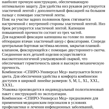
наиболее прочную конструкцию, обеспечивающую
оптимальную защиту. Для удобства низ рукавов регулируется
эластичной лентой с дополнительной фиксацией на большом
пальце с помощью эластичной ленты.
Пояс на участке задних половинок брюк стягивается
настроченной с внутренней стороны эластичной лентой. Низ
брюк регулируется эластичной лентой. Капюшон
повышенной прочности состоит из трех частей.
Для надежной фиксации капюшона на голове по линии
обтюрации втачан эластичный шнур с фиксаторами. Спереди
центральная бортовая застёжка-молния, закрытая планкой-
клапаном, фиксирующейся с помощью двустороннего скотча.
Соединение всех деталей изделия осуществляется
высокотехнологичной ультразвуковой сваркой, что
обеспечивает герметичность швов и высокую механическую
прочность.
Комбинезон «СПИРО-Универсал Мед» выпускается белого
цвета. Для обеспечения удобства и комфорта комбинезон
доступен в широкой линейке размеров: S, М, L, XL, XXL,
XXXL.
Упаковка производится в индивидуальный полиэтиленовый
пакет с инструкцией по эксплуатации.
Комбинезон «СПИРО-Универсал Мед» предназначен для
применения медицинским персоналом в условиях
профилактики и лечения инфекционных заболеваний,