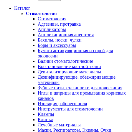
Каталог
Стоматология
Стоматология
Адгезивы, протравка
Аппликаторы
Аппликационная анестезия
Бахилы, носки, чулки
Боры и аксессуары
Бумага артикуляционная и спрей для
окклюзии
Валики стоматологические
Восстановление костной ткани
Девитализирующие материалы
Дезинфицирующие, обезжиривающие
материалы
Зубные нити, стаканчики для полоскания
Иглы и шприцы для промывания корневых
каналов
Изоляция рабочего поля
Инструменты для стоматологии
Клампы
Клинья
Лечебные материалы
Маски, Респираторы, Экраны, Очки