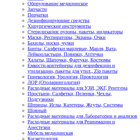
Оборудование медицинское
Запчасти
Перчатки
Дезинфицирующие средства
Хирургические инструменты
Стерилизация: рулоны, пакеты, индикаторы
Маски, Респираторы, Экраны, Очки
Бахилы, носки, чулки
Бинты, Салфетки марлевые, Марля, Вата,
Лейкопластыри, Повязки, Аптечки
Халаты, Шапочки, Фартуки, Костюмы
Емкости-контейнеры для дезинфекции и
утилизации, пакеты для утил., Zip пакеты
Гинекология, Урология, Проктология
ЛОР (Отоларингология)
Расходные материалы для УЗИ, ЭКГ, Рентгена
Простыни, Салфетки, Пеленки, Чехлы,
Подгузники
Шприцы, Иглы, Катетеры, Жгуты, Системы
Шовный
Расходные материалы для Лаборатории и анализов
Расходные материалы для Реанимации и
Анестезии
Мебель медицинская
Косметология