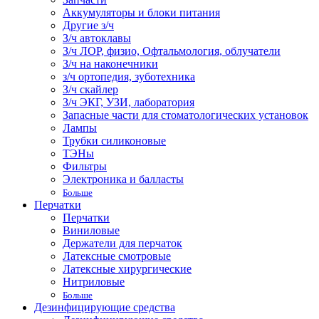
Аккумуляторы и блоки питания
Другие з/ч
З/ч автоклавы
З/ч ЛОР, физио, Офтальмология, облучатели
З/ч на наконечники
з/ч ортопедия, зуботехника
З/ч скайлер
З/ч ЭКГ, УЗИ, лаборатория
Запасные части для стоматологических установок
Лампы
Трубки силиконовые
ТЭНы
Фильтры
Электроника и балласты
Больше
Перчатки
Перчатки
Виниловые
Держатели для перчаток
Латексные смотровые
Латексные хирургические
Нитриловые
Больше
Дезинфицирующие средства