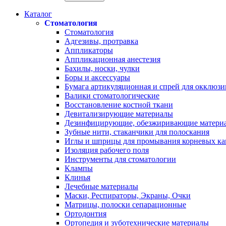
Каталог
Стоматология
Стоматология
Адгезивы, протравка
Аппликаторы
Аппликационная анестезия
Бахилы, носки, чулки
Боры и аксессуары
Бумага артикуляционная и спрей для окклюзи
Валики стоматологические
Восстановление костной ткани
Девитализирующие материалы
Дезинфицирующие, обезжиривающие матери
Зубные нити, стаканчики для полоскания
Иглы и шприцы для промывания корневых ка
Изоляция рабочего поля
Инструменты для стоматологии
Клампы
Клинья
Лечебные материалы
Маски, Респираторы, Экраны, Очки
Матрицы, полоски сепарационные
Ортодонтия
Ортопедия и зуботехнические материалы