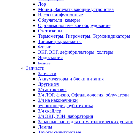
Лор
Мойки, Запечатывающие устройства
Насосы инфузионные
Облучатели, камеры
Офтальмологическое оборудование
Стетоскопы
Термометры, Гигрометры, Термоиндикаторы
Тонометры, манжеты
Физио
ЭКГ, ЭЭГ, дефибрилляторы, холтеры
Эндоскопия
Больше
Запчасти
Запчасти
Аккумуляторы и блоки питания
Другие з/ч
З/ч автоклавы
З/ч ЛОР, физио, Офтальмология, облучатели
З/ч на наконечники
з/ч ортопедия, зуботехника
З/ч скайлер
З/ч ЭКГ, УЗИ, лаборатория
Запасные части для стоматологических устан
Лампы
Трубки силиконовые