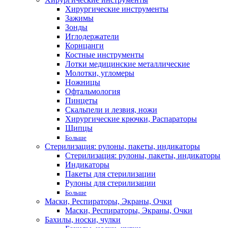
Хирургические инструменты
Зажимы
Зонды
Иглодержатели
Корнцанги
Костные инструменты
Лотки медицинские металлические
Молотки, угломеры
Ножницы
Офтальмология
Пинцеты
Скальпели и лезвия, ножи
Хирургические крючки, Распараторы
Щипцы
Больше
Стерилизация: рулоны, пакеты, индикаторы
Стерилизация: рулоны, пакеты, индикаторы
Индикаторы
Пакеты для стерилизации
Рулоны для стерилизации
Больше
Маски, Респираторы, Экраны, Очки
Маски, Респираторы, Экраны, Очки
Бахилы, носки, чулки