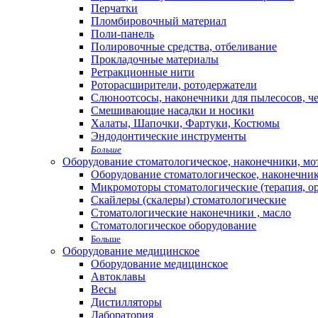
Перчатки
Пломбировочный материал
Поли-панель
Полировочные средства, отбеливание
Прокладочные материалы
Ретракционные нити
Роторасширители, ротодержатели
Слюноотсосы, наконечники для пылесосов, ч
Смешивающие насадки и носики
Халаты, Шапочки, Фартуки, Костюмы
Эндодонтические инструменты
Больше
Оборудование стоматологическое, наконечники, м
Оборудование стоматологическое, наконечни
Микромоторы стоматологические (терапия, о
Скайлеры (скалеры) стоматологические
Стоматологические наконечники , масло
Стоматологическое оборудование
Больше
Оборудование медицинское
Оборудование медицинское
Автоклавы
Весы
Дистилляторы
Лаборатория