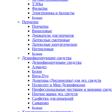
ТЭНы
Фильтры
Электроника и балласты
Больше
Перчатки
Перчатки
Виниловые
Держатели для перчаток
Латексные смотровые
Латексные хирургические
Нитриловые
Больше
Дезинфицирующие средства
Дезинфицирующие средства
Алмадез
Бозон
Вита-Пул
Дозаторы (Диспенсеры) для дез. средств
Полисепт и Мир Дезинфекции
Профессиональные чистящие и моющие средс
Прочие марки дез. средств
Салфетки для инъекций
Самарово
Больше
Хирургические инструменты