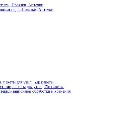
стыри, Повязки, Аптечки
копластыри, Повязки, Аптечки
 пакеты для утил., Zip пакеты
ации, пакеты для утил., Zip пакеты
стерилизационной обработки и хранения