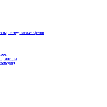
ехлы, нагрудники-салфетки
оторы
ки, моторы
ртопедия)