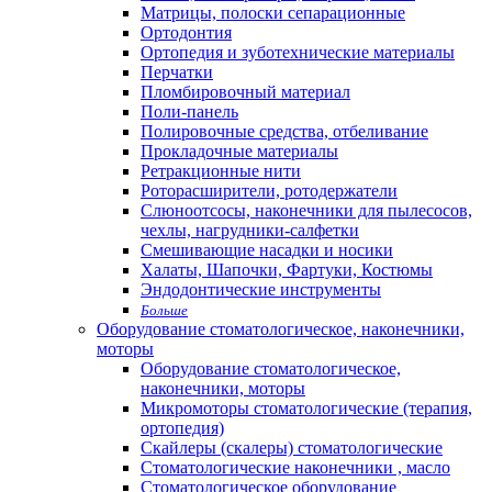
Матрицы, полоски сепарационные
Ортодонтия
Ортопедия и зуботехнические материалы
Перчатки
Пломбировочный материал
Поли-панель
Полировочные средства, отбеливание
Прокладочные материалы
Ретракционные нити
Роторасширители, ротодержатели
Слюноотсосы, наконечники для пылесосов,
чехлы, нагрудники-салфетки
Смешивающие насадки и носики
Халаты, Шапочки, Фартуки, Костюмы
Эндодонтические инструменты
Больше
Оборудование стоматологическое, наконечники,
моторы
Оборудование стоматологическое,
наконечники, моторы
Микромоторы стоматологические (терапия,
ортопедия)
Скайлеры (скалеры) стоматологические
Стоматологические наконечники , масло
Стоматологическое оборудование