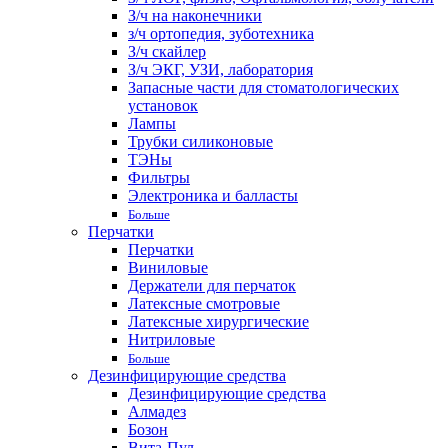
З/ч на наконечники
з/ч ортопедия, зуботехника
З/ч скайлер
З/ч ЭКГ, УЗИ, лаборатория
Запасные части для стоматологических
установок
Лампы
Трубки силиконовые
ТЭНы
Фильтры
Электроника и балласты
Больше
Перчатки
Перчатки
Виниловые
Держатели для перчаток
Латексные смотровые
Латексные хирургические
Нитриловые
Больше
Дезинфицирующие средства
Дезинфицирующие средства
Алмадез
Бозон
Вита-Пул