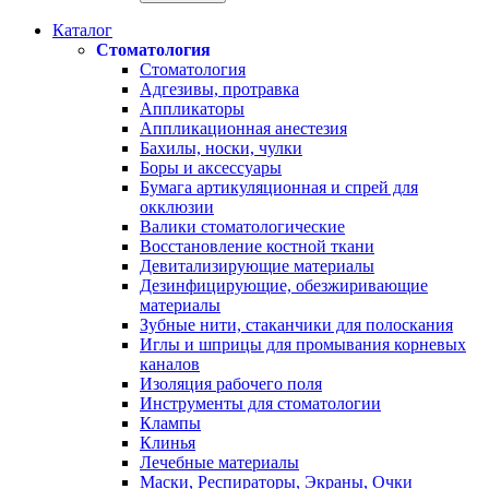
Каталог
Стоматология
Стоматология
Адгезивы, протравка
Аппликаторы
Аппликационная анестезия
Бахилы, носки, чулки
Боры и аксессуары
Бумага артикуляционная и спрей для
окклюзии
Валики стоматологические
Восстановление костной ткани
Девитализирующие материалы
Дезинфицирующие, обезжиривающие
материалы
Зубные нити, стаканчики для полоскания
Иглы и шприцы для промывания корневых
каналов
Изоляция рабочего поля
Инструменты для стоматологии
Клампы
Клинья
Лечебные материалы
Маски, Респираторы, Экраны, Очки