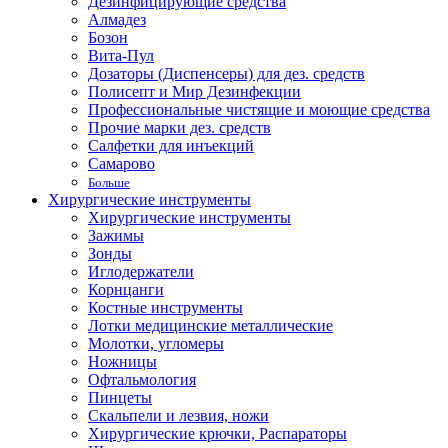
Дезинфицирующие средства
Алмадез
Бозон
Вита-Пул
Дозаторы (Диспенсеры) для дез. средств
Полисепт и Мир Дезинфекции
Профессиональные чистящие и моющие средства
Прочие марки дез. средств
Салфетки для инъекций
Самарово
Больше
Хирургические инструменты
Хирургические инструменты
Зажимы
Зонды
Иглодержатели
Корнцанги
Костные инструменты
Лотки медицинские металлические
Молотки, угломеры
Ножницы
Офтальмология
Пинцеты
Скальпели и лезвия, ножи
Хирургические крючки, Распараторы