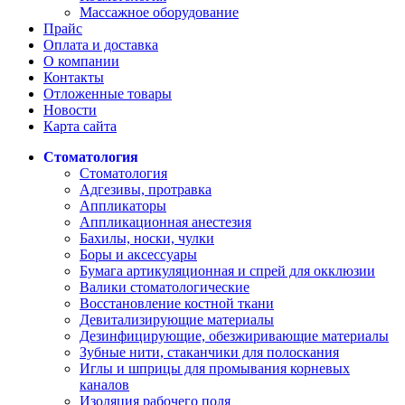
Массажное оборудование
Прайс
Оплата и доставка
О компании
Контакты
Отложенные товары
Новости
Карта сайта
Стоматология
Стоматология
Адгезивы, протравка
Аппликаторы
Аппликационная анестезия
Бахилы, носки, чулки
Боры и аксессуары
Бумага артикуляционная и спрей для окклюзии
Валики стоматологические
Восстановление костной ткани
Девитализирующие материалы
Дезинфицирующие, обезжиривающие материалы
Зубные нити, стаканчики для полоскания
Иглы и шприцы для промывания корневых
каналов
Изоляция рабочего поля