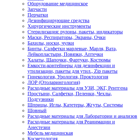
Оборудование медицинское
Запчасти
Перчатки
Дезинфицирующие средства
Хирургические инструменты
Стерилизация: рулоны, пакеты, индикаторы
Маски, Респираторы, Экраны, Очки
Бахилы, носки, чулки
Бинты, Салфетки марлевые, Марля, Вата,
Лейкопластыри, Повязки, Аптечки
Халаты, Шапочки, Фартуки, Костюмы
Емкости-контейнеры для дезинфекции и
утилизации, пакеты для утил., Zip пакеты
Гинекология, Урология, Проктология
ЛОР (Отоларингология)
Расходные материалы для УЗИ, ЭКГ, Рентгена
Простыни, Салфетки, Пеленки, Чехлы,
Подгузники
Шприцы, Иглы, Катетеры, Жгуты, Системы
Шовный
Расходные материалы для Лаборатории и анализов
Расходные материалы для Реанимации и
Анестезии
Мебель медицинская
Косметология