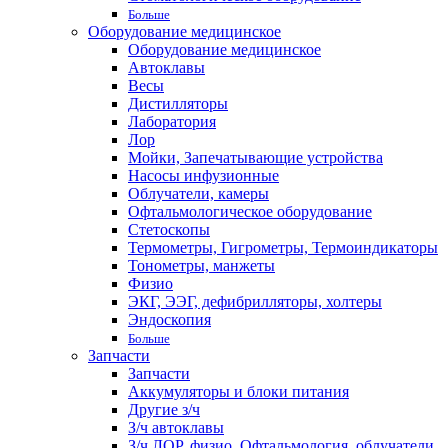
Больше
Оборудование медицинское
Оборудование медицинское
Автоклавы
Весы
Дистилляторы
Лаборатория
Лор
Мойки, Запечатывающие устройства
Насосы инфузионные
Облучатели, камеры
Офтальмологическое оборудование
Стетоскопы
Термометры, Гигрометры, Термоиндикаторы
Тонометры, манжеты
Физио
ЭКГ, ЭЭГ, дефибрилляторы, холтеры
Эндоскопия
Больше
Запчасти
Запчасти
Аккумуляторы и блоки питания
Другие з/ч
З/ч автоклавы
З/ч ЛОР, физио, Офтальмология, облучатели