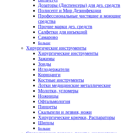
Дозаторы (Диспенсеры) для дез. средств
Полисепт и Мир Дезинфекции
Профессиональные чистящие и моющие
средства
Прочие марки дез. средств
Салфетки для инъекций
Самарово
Больше
Хирургические инструменты
Хирургические инструменты
Зажимы
Зонды
Иглодержатели
Корнцанги
Костные инструменты
Лотки медицинские металлические
Молотки, угломеры
Ножницы
Офтальмология
Пинцеты
Скальпели и лезвия, ножи
Хирургические крючки, Распараторы
Щипцы
Больше