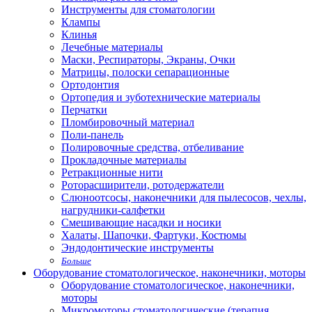
Инструменты для стоматологии
Клампы
Клинья
Лечебные материалы
Маски, Респираторы, Экраны, Очки
Матрицы, полоски сепарационные
Ортодонтия
Ортопедия и зуботехнические материалы
Перчатки
Пломбировочный материал
Поли-панель
Полировочные средства, отбеливание
Прокладочные материалы
Ретракционные нити
Роторасширители, ротодержатели
Слюноотсосы, наконечники для пылесосов, чехлы,
нагрудники-салфетки
Смешивающие насадки и носики
Халаты, Шапочки, Фартуки, Костюмы
Эндодонтические инструменты
Больше
Оборудование стоматологическое, наконечники, моторы
Оборудование стоматологическое, наконечники,
моторы
Микромоторы стоматологические (терапия,