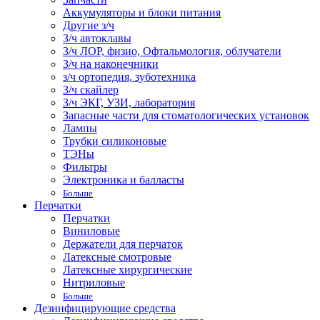
Аккумуляторы и блоки питания
Другие з/ч
З/ч автоклавы
З/ч ЛОР, физио, Офтальмология, облучатели
З/ч на наконечники
з/ч ортопедия, зуботехника
З/ч скайлер
З/ч ЭКГ, УЗИ, лаборатория
Запасные части для стоматологических установок
Лампы
Трубки силиконовые
ТЭНы
Фильтры
Электроника и балласты
Больше
Перчатки
Перчатки
Виниловые
Держатели для перчаток
Латексные смотровые
Латексные хирургические
Нитриловые
Больше
Дезинфицирующие средства