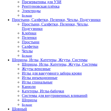
Презервативы для УЗИ
Рентгеновская плёнка
Электроды
Больше
Простыни, Салфетки, Пеленки, Чехлы, Подгузники
Простыни, Салфетки, Пеленки, Чехлы,
Подгузники
Клеёнки
Пеленки
Простыни
Салфетки
Чехлы
Больше
Шприцы, Иглы, Катетеры, Жгуты, Системы
Шприцы, Иглы, Катетеры, Жгуты, Системы
Жгуты венозные
Иглы для вакуумного забора крови
Иглы инъекционные
Иглы спинальные
Канюли
Катетеры, Иглы-бабочки
Системы для внутривенных вливаний
Шприцы
Больше
Шовный