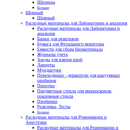
Шприцы
Больше
Шовный
Шовный
Расходные материалы для Лаборатории и анализов
Расходные материалы для Лаборатории и
анализов
Банки для реактивов
Бумага для Фетального монитора
Емкости для сбора биоматериала
Журналы учета
Зонды для взятия проб
Ланцеты
Мундштуки
Переходники - держатели для вакуумных
пробирок
Пипетки
Предметные стекла для микроскопов,
покровные стекла
Пробирки
Реактивы, Тесты
Больше
Расходные материалы для Реанимации и
Анестезии
Расходные материалы для Реанимации и