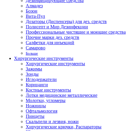
Дезинфицирующие средства
Алмадез
Бозон
Вита-Пул
Дозаторы (Диспенсеры) для дез. средств
Полисепт и Мир Дезинфекции
Профессиональные чистящие и моющие средства
Прочие марки дез. средств
Салфетки для инъекций
Самарово
Больше
Хирургические инструменты
Хирургические инструменты
Зажимы
Зонды
Иглодержатели
Корнцанги
Костные инструменты
Лотки медицинские металлические
Молотки, угломеры
Ножницы
Офтальмология
Пинцеты
Скальпели и лезвия, ножи
Хирургические крючки, Распараторы