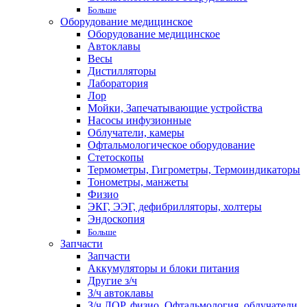
Больше
Оборудование медицинское
Оборудование медицинское
Автоклавы
Весы
Дистилляторы
Лаборатория
Лор
Мойки, Запечатывающие устройства
Насосы инфузионные
Облучатели, камеры
Офтальмологическое оборудование
Стетоскопы
Термометры, Гигрометры, Термоиндикаторы
Тонометры, манжеты
Физио
ЭКГ, ЭЭГ, дефибрилляторы, холтеры
Эндоскопия
Больше
Запчасти
Запчасти
Аккумуляторы и блоки питания
Другие з/ч
З/ч автоклавы
З/ч ЛОР, физио, Офтальмология, облучатели