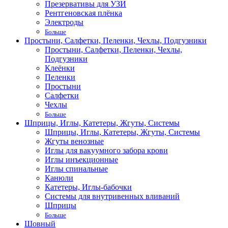
Презервативы для УЗИ
Рентгеновская плёнка
Электроды
Больше
Простыни, Салфетки, Пеленки, Чехлы, Подгузники
Простыни, Салфетки, Пеленки, Чехлы,
Подгузники
Клеёнки
Пеленки
Простыни
Салфетки
Чехлы
Больше
Шприцы, Иглы, Катетеры, Жгуты, Системы
Шприцы, Иглы, Катетеры, Жгуты, Системы
Жгуты венозные
Иглы для вакуумного забора крови
Иглы инъекционные
Иглы спинальные
Канюли
Катетеры, Иглы-бабочки
Системы для внутривенных вливаний
Шприцы
Больше
Шовный