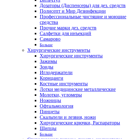
Дозаторы (Диспенсеры) для дез. средств
Полисепт и Мир Дезинфекции
Профессиональные чистящие и моющие
средства
Прочие марки дез. средств
Салфетки для инъекций
Самарово
Больше
Хирургические инструменты
Хирургические инструменты
Зажимы
Зонды
Иглодержатели
Корнцанги
Костные инструменты
Лотки медицинские металлические
Молотки, угломеры
Ножницы
Офтальмология
Пинцеты
Скальпели и лезвия, ножи
Хирургические крючки, Распараторы
Щипцы
Больше