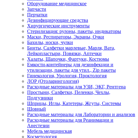
Оборудование медицинское
Запчасти
Перчатки
Дезинфицирующие средства
Хирургические инструменты
Стерилизация: рулоны, пакеты, индикаторы
Маски, Респираторы, Экраны, Очки
Бахилы, носки, чулки
Бинты, Салфетки марлевые, Марля, Вата,
Лейкопластыри, Повязки, Аптечки
Халаты, Шапочки, Фартуки, Костюмы
Емкости-контейнеры для дезинфекции и
утилизации, пакеты для утил., Zip пакеты
Гинекология, Урология, Проктология
ЛОР (Отоларингология)
Расходные материалы для УЗИ, ЭКГ, Рентгена
Простыни, Салфетки, Пеленки, Чехлы,
Подгузники
Шприцы, Иглы, Катетеры, Жгуты, Системы
Шовный
Расходные материалы для Лаборатории и анализов
Расходные материалы для Реанимации и
Анестезии
Мебель медицинская
Косметология