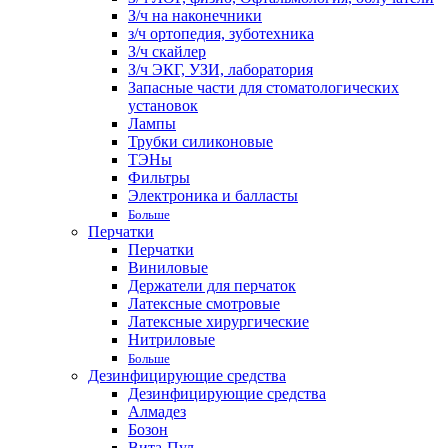
З/ч на наконечники
з/ч ортопедия, зуботехника
З/ч скайлер
З/ч ЭКГ, УЗИ, лаборатория
Запасные части для стоматологических
установок
Лампы
Трубки силиконовые
ТЭНы
Фильтры
Электроника и балласты
Больше
Перчатки
Перчатки
Виниловые
Держатели для перчаток
Латексные смотровые
Латексные хирургические
Нитриловые
Больше
Дезинфицирующие средства
Дезинфицирующие средства
Алмадез
Бозон
Вита-Пул