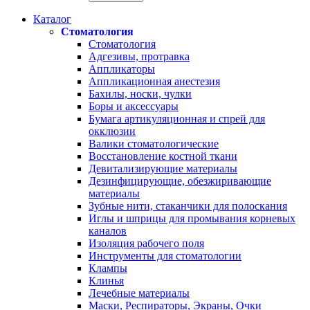
Каталог
Стоматология
Стоматология
Адгезивы, протравка
Аппликаторы
Аппликационная анестезия
Бахилы, носки, чулки
Боры и аксессуары
Бумага артикуляционная и спрей для
окклюзии
Валики стоматологические
Восстановление костной ткани
Девитализирующие материалы
Дезинфицирующие, обезжиривающие
материалы
Зубные нити, стаканчики для полоскания
Иглы и шприцы для промывания корневых
каналов
Изоляция рабочего поля
Инструменты для стоматологии
Клампы
Клинья
Лечебные материалы
Маски, Респираторы, Экраны, Очки