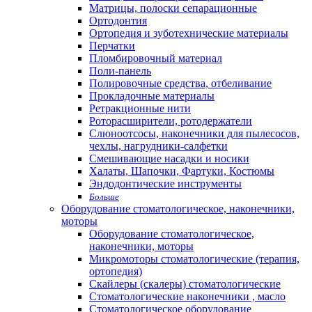
Матрицы, полоски сепарационные
Ортодонтия
Ортопедия и зуботехнические материалы
Перчатки
Пломбировочный материал
Поли-панель
Полировочные средства, отбеливание
Прокладочные материалы
Ретракционные нити
Роторасширители, ротодержатели
Слюноотсосы, наконечники для пылесосов,
чехлы, нагрудники-салфетки
Смешивающие насадки и носики
Халаты, Шапочки, Фартуки, Костюмы
Эндодонтические инструменты
Больше
Оборудование стоматологическое, наконечники,
моторы
Оборудование стоматологическое,
наконечники, моторы
Микромоторы стоматологические (терапия,
ортопедия)
Скайлеры (скалеры) стоматологические
Стоматологические наконечники , масло
Стоматологическое оборудование