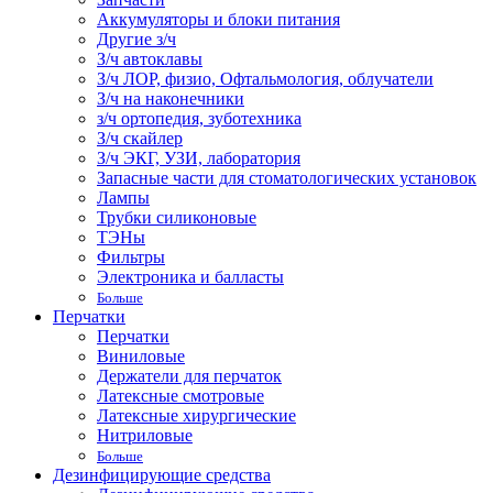
Аккумуляторы и блоки питания
Другие з/ч
З/ч автоклавы
З/ч ЛОР, физио, Офтальмология, облучатели
З/ч на наконечники
з/ч ортопедия, зуботехника
З/ч скайлер
З/ч ЭКГ, УЗИ, лаборатория
Запасные части для стоматологических установок
Лампы
Трубки силиконовые
ТЭНы
Фильтры
Электроника и балласты
Больше
Перчатки
Перчатки
Виниловые
Держатели для перчаток
Латексные смотровые
Латексные хирургические
Нитриловые
Больше
Дезинфицирующие средства