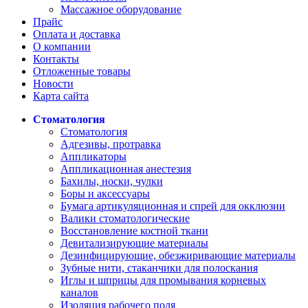
Массажное оборудование
Прайс
Оплата и доставка
О компании
Контакты
Отложенные товары
Новости
Карта сайта
Стоматология
Стоматология
Адгезивы, протравка
Аппликаторы
Аппликационная анестезия
Бахилы, носки, чулки
Боры и аксессуары
Бумага артикуляционная и спрей для окклюзии
Валики стоматологические
Восстановление костной ткани
Девитализирующие материалы
Дезинфицирующие, обезжиривающие материалы
Зубные нити, стаканчики для полоскания
Иглы и шприцы для промывания корневых
каналов
Изоляция рабочего поля