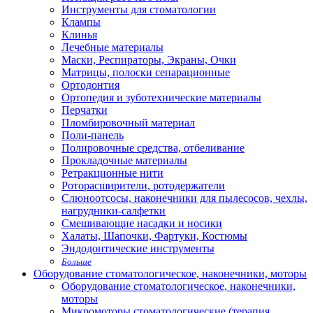
Инструменты для стоматологии
Клампы
Клинья
Лечебные материалы
Маски, Респираторы, Экраны, Очки
Матрицы, полоски сепарационные
Ортодонтия
Ортопедия и зуботехнические материалы
Перчатки
Пломбировочный материал
Поли-панель
Полировочные средства, отбеливание
Прокладочные материалы
Ретракционные нити
Роторасширители, ротодержатели
Слюноотсосы, наконечники для пылесосов, чехлы,
нагрудники-салфетки
Смешивающие насадки и носики
Халаты, Шапочки, Фартуки, Костюмы
Эндодонтические инструменты
Больше
Оборудование стоматологическое, наконечники, моторы
Оборудование стоматологическое, наконечники,
моторы
Микромоторы стоматологические (терапия,