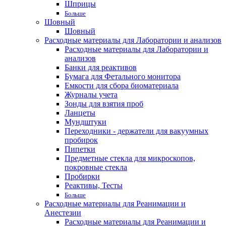
Шприцы
Больше
Шовный
Шовный
Расходные материалы для Лаборатории и анализов
Расходные материалы для Лаборатории и
анализов
Банки для реактивов
Бумага для Фетального монитора
Емкости для сбора биоматериала
Журналы учета
Зонды для взятия проб
Ланцеты
Мундштуки
Переходники - держатели для вакуумных
пробирок
Пипетки
Предметные стекла для микроскопов,
покровные стекла
Пробирки
Реактивы, Тесты
Больше
Расходные материалы для Реанимации и
Анестезии
Расходные материалы для Реанимации и