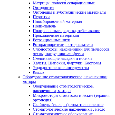
Матрицы, полоски сепарационные
Ортодонтия
Ортопедия и зуботехнические материалы
Перчатки
Пломбировочный материал
Поли-панель
Полировочные средства, отбеливание
Прокладочные материалы
Ретракционные нити
Роторасширители, ротодержатели
Слюноотсосы, наконечники для пылесосов,
чехлы, нагрудники-салфетки
Смешивающие насадки и носики
Халаты, Шапочки, Фартуки, Костюмы
Эндодонтические инструменты
Больше
Оборудование стоматологическое, наконечники,
моторы
Оборудование стоматологическое,
наконечники, моторы
Микромоторы стоматологические (терапия,
ортопедия)
Скайлеры (скалеры) стоматологические
Стоматологические наконечники , масло
Стоматологическое оборудование