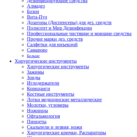
Дезинфицирующие средства
Алмадез
Бозон
Вита-Пул
Дозаторы (Диспенсеры) для дез. средств
Полисепт и Мир Дезинфекции
Профессиональные чистящие и моющие средства
Прочие марки дез. средств
Салфетки для инъекций
Самарово
Больше
Хирургические инструменты
Хирургические инструменты
Зажимы
Зонды
Иглодержатели
Корнцанги
Костные инструменты
Лотки медицинские металлические
Молотки, угломеры
Ножницы
Офтальмология
Пинцеты
Скальпели и лезвия, ножи
Хирургические крючки, Распараторы