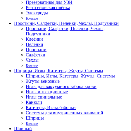
Презервативы для УЗИ
Рентгеновская плёнка
Электроды
Больше
Простыни, Салфетки, Пеленки, Чехлы, Подгузники
Простыни, Салфетки, Пеленки, Чехлы,
Подгузники
Клеёнки
Пеленки
Простыни
Салфетки
Чехлы
Больше
Шприцы, Иглы, Катетеры, Жгуты, Системы
Шприцы, Иглы, Катетеры, Жгуты, Системы
Жгуты венозные
Иглы для вакуумного забора крови
Иглы инъекционные
Иглы спинальные
Канюли
Катетеры, Иглы-бабочки
Системы для внутривенных вливаний
Шприцы
Больше
Шовный