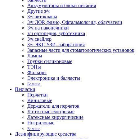
Аккумуляторы и блоки питания
Другие з/ч
З/ч автоклавы
З/ч ЛОР, физио, Офтальмология, облучатели
З/ч на наконечники
з/ч ортопедия, зуботехника
З/ч скайлер
З/ч ЭКГ, УЗИ, лаборатория
Запасные части для стоматологических установок
Лампы
Трубки силиконовые
ТЭНы
Фильтры
Электроника и балласты
Больше
Перчатки
Перчатки
Виниловые
Держатели для перчаток
Латексные смотровые
Латексные хирургические
Нитриловые
Больше
Дезинфицирующие средства