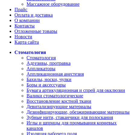
Массажное оборудование
Прайс
Оплата и доставка
О компании
Контакты
Отложенные товары
Новости
Карта сайта
Стоматология
Стоматология
Адгезивы, протравка
Аппликаторы
Аппликационная анестезия
Бахилы, носки, чулки
Боры и аксессуары
Бумага артикуляционная и спрей для окклюзии
Валики стоматологические
Восстановление костной ткани
Девитализирующие материалы
Дезинфицирующие, обезжиривающие материалы
Зубные нити, стаканчики для полоскания
Иглы и шприцы для промывания корневых
каналов
Изоляция рабочего поля