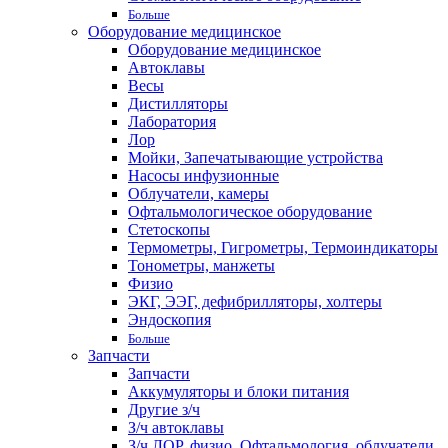
Больше
Оборудование медицинское
Оборудование медицинское
Автоклавы
Весы
Дистилляторы
Лаборатория
Лор
Мойки, Запечатывающие устройства
Насосы инфузионные
Облучатели, камеры
Офтальмологическое оборудование
Стетоскопы
Термометры, Гигрометры, Термоиндикаторы
Тонометры, манжеты
Физио
ЭКГ, ЭЭГ, дефибрилляторы, холтеры
Эндоскопия
Больше
Запчасти
Запчасти
Аккумуляторы и блоки питания
Другие з/ч
З/ч автоклавы
З/ч ЛОР, физио, Офтальмология, облучатели