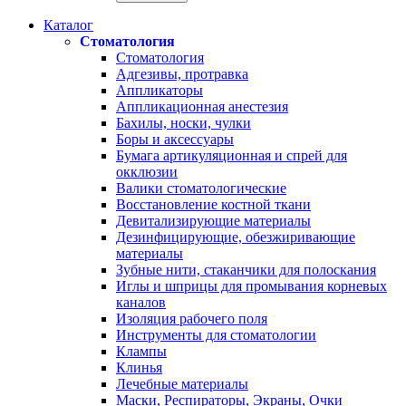
Каталог
Стоматология
Стоматология
Адгезивы, протравка
Аппликаторы
Аппликационная анестезия
Бахилы, носки, чулки
Боры и аксессуары
Бумага артикуляционная и спрей для
окклюзии
Валики стоматологические
Восстановление костной ткани
Девитализирующие материалы
Дезинфицирующие, обезжиривающие
материалы
Зубные нити, стаканчики для полоскания
Иглы и шприцы для промывания корневых
каналов
Изоляция рабочего поля
Инструменты для стоматологии
Клампы
Клинья
Лечебные материалы
Маски, Респираторы, Экраны, Очки