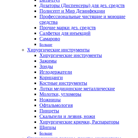
Дозаторы (Диспенсеры) для дез. средств
Полисепт и Мир Дезинфекции
Профессиональные чистящие и моющие
средства
Прочие марки дез. средств
Салфетки для инъекций
Самарово
Больше
Хирургические инструменты
Хирургические инструменты
Зажимы
Зонды
Иглодержатели
Корнцанги
Костные инструменты
Лотки медицинские металлические
Молотки, угломеры
Ножницы
Офтальмология
Пинцеты
Скальпели и лезвия, ножи
Хирургические крючки, Распараторы
Щипцы
Больше