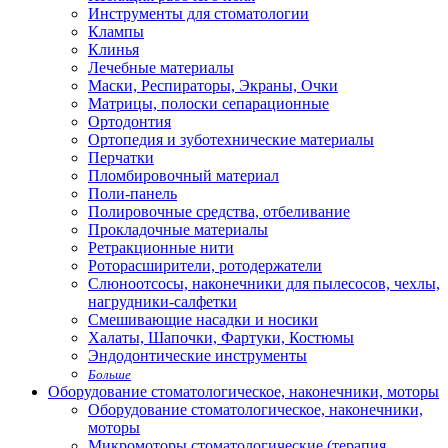
Инструменты для стоматологии
Клампы
Клинья
Лечебные материалы
Маски, Респираторы, Экраны, Очки
Матрицы, полоски сепарационные
Ортодонтия
Ортопедия и зуботехнические материалы
Перчатки
Пломбировочный материал
Поли-панель
Полировочные средства, отбеливание
Прокладочные материалы
Ретракционные нити
Роторасширители, ротодержатели
Слюноотсосы, наконечники для пылесосов, чехлы,
нагрудники-салфетки
Смешивающие насадки и носики
Халаты, Шапочки, Фартуки, Костюмы
Эндодонтические инструменты
Больше
Оборудование стоматологическое, наконечники, моторы
Оборудование стоматологическое, наконечники,
моторы
Микромоторы стоматологические (терапия,