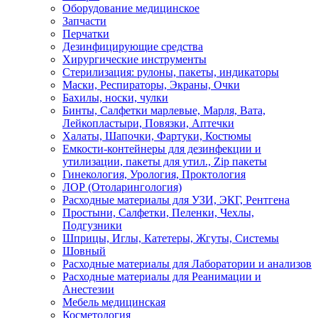
Оборудование медицинское
Запчасти
Перчатки
Дезинфицирующие средства
Хирургические инструменты
Стерилизация: рулоны, пакеты, индикаторы
Маски, Респираторы, Экраны, Очки
Бахилы, носки, чулки
Бинты, Салфетки марлевые, Марля, Вата,
Лейкопластыри, Повязки, Аптечки
Халаты, Шапочки, Фартуки, Костюмы
Емкости-контейнеры для дезинфекции и
утилизации, пакеты для утил., Zip пакеты
Гинекология, Урология, Проктология
ЛОР (Отоларингология)
Расходные материалы для УЗИ, ЭКГ, Рентгена
Простыни, Салфетки, Пеленки, Чехлы,
Подгузники
Шприцы, Иглы, Катетеры, Жгуты, Системы
Шовный
Расходные материалы для Лаборатории и анализов
Расходные материалы для Реанимации и
Анестезии
Мебель медицинская
Косметология