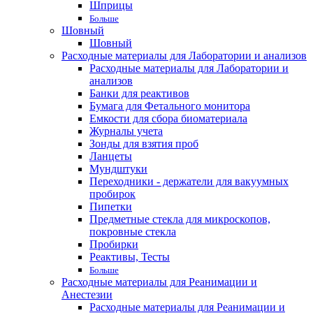
Шприцы
Больше
Шовный
Шовный
Расходные материалы для Лаборатории и анализов
Расходные материалы для Лаборатории и
анализов
Банки для реактивов
Бумага для Фетального монитора
Емкости для сбора биоматериала
Журналы учета
Зонды для взятия проб
Ланцеты
Мундштуки
Переходники - держатели для вакуумных
пробирок
Пипетки
Предметные стекла для микроскопов,
покровные стекла
Пробирки
Реактивы, Тесты
Больше
Расходные материалы для Реанимации и
Анестезии
Расходные материалы для Реанимации и