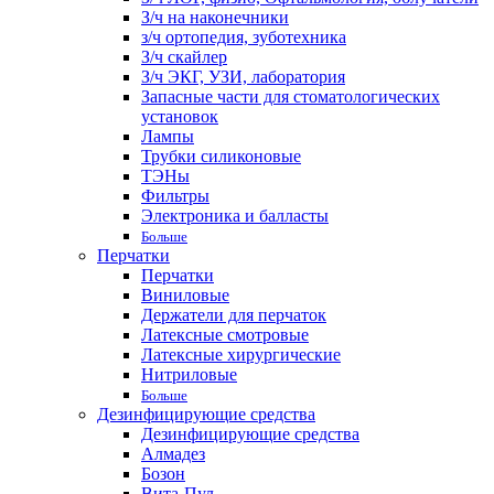
З/ч на наконечники
з/ч ортопедия, зуботехника
З/ч скайлер
З/ч ЭКГ, УЗИ, лаборатория
Запасные части для стоматологических
установок
Лампы
Трубки силиконовые
ТЭНы
Фильтры
Электроника и балласты
Больше
Перчатки
Перчатки
Виниловые
Держатели для перчаток
Латексные смотровые
Латексные хирургические
Нитриловые
Больше
Дезинфицирующие средства
Дезинфицирующие средства
Алмадез
Бозон
Вита-Пул