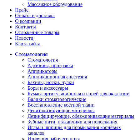
Массажное оборудование
Прайс
Оплата и доставка
О компании
Контакты
Отложенные товары
Новости
Карта сайта
Стоматология
Стоматология
Адгезивы, протравка
Аппликаторы
Аппликационная анестезия
Бахилы, носки, чулки
Боры и аксессуары
Бумага артикуляционная и спрей для окклюзии
Валики стоматологические
Восстановление костной ткани
Девитализирующие материалы
Дезинфицирующие, обезжиривающие материалы
Зубные нити, стаканчики для полоскания
Иглы и шприцы для промывания корневых
каналов
Изоляция рабочего поля