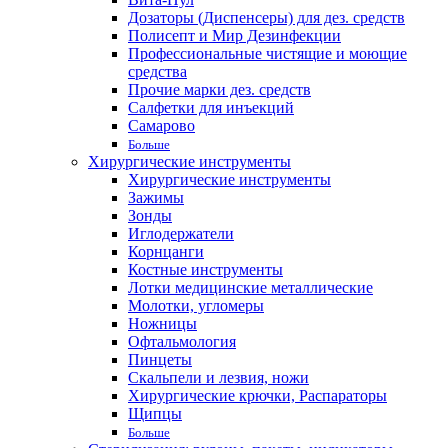
Дозаторы (Диспенсеры) для дез. средств
Полисепт и Мир Дезинфекции
Профессиональные чистящие и моющие
средства
Прочие марки дез. средств
Салфетки для инъекций
Самарово
Больше
Хирургические инструменты
Хирургические инструменты
Зажимы
Зонды
Иглодержатели
Корнцанги
Костные инструменты
Лотки медицинские металлические
Молотки, угломеры
Ножницы
Офтальмология
Пинцеты
Скальпели и лезвия, ножи
Хирургические крючки, Распараторы
Щипцы
Больше