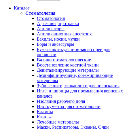
Каталог
Стоматология
Стоматология
Адгезивы, протравка
Аппликаторы
Аппликационная анестезия
Бахилы, носки, чулки
Боры и аксессуары
Бумага артикуляционная и спрей для
окклюзии
Валики стоматологические
Восстановление костной ткани
Девитализирующие материалы
Дезинфицирующие, обезжиривающие
материалы
Зубные нити, стаканчики для полоскания
Иглы и шприцы для промывания корневых
каналов
Изоляция рабочего поля
Инструменты для стоматологии
Клампы
Клинья
Лечебные материалы
Маски, Респираторы, Экраны, Очки