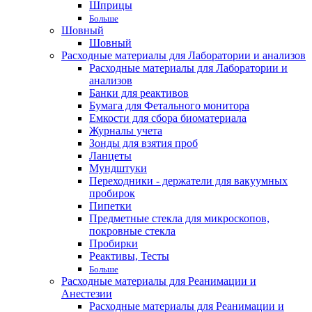
Шприцы
Больше
Шовный
Шовный
Расходные материалы для Лаборатории и анализов
Расходные материалы для Лаборатории и
анализов
Банки для реактивов
Бумага для Фетального монитора
Емкости для сбора биоматериала
Журналы учета
Зонды для взятия проб
Ланцеты
Мундштуки
Переходники - держатели для вакуумных
пробирок
Пипетки
Предметные стекла для микроскопов,
покровные стекла
Пробирки
Реактивы, Тесты
Больше
Расходные материалы для Реанимации и
Анестезии
Расходные материалы для Реанимации и