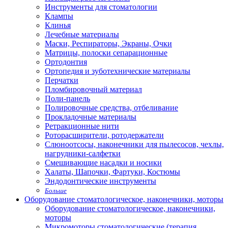
Инструменты для стоматологии
Клампы
Клинья
Лечебные материалы
Маски, Респираторы, Экраны, Очки
Матрицы, полоски сепарационные
Ортодонтия
Ортопедия и зуботехнические материалы
Перчатки
Пломбировочный материал
Поли-панель
Полировочные средства, отбеливание
Прокладочные материалы
Ретракционные нити
Роторасширители, ротодержатели
Слюноотсосы, наконечники для пылесосов, чехлы,
нагрудники-салфетки
Смешивающие насадки и носики
Халаты, Шапочки, Фартуки, Костюмы
Эндодонтические инструменты
Больше
Оборудование стоматологическое, наконечники, моторы
Оборудование стоматологическое, наконечники,
моторы
Микромоторы стоматологические (терапия,