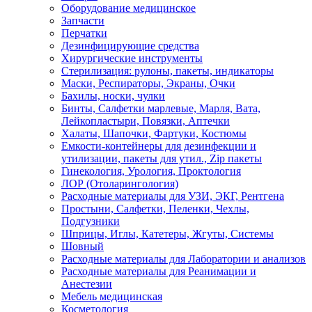
Оборудование медицинское
Запчасти
Перчатки
Дезинфицирующие средства
Хирургические инструменты
Стерилизация: рулоны, пакеты, индикаторы
Маски, Респираторы, Экраны, Очки
Бахилы, носки, чулки
Бинты, Салфетки марлевые, Марля, Вата,
Лейкопластыри, Повязки, Аптечки
Халаты, Шапочки, Фартуки, Костюмы
Емкости-контейнеры для дезинфекции и
утилизации, пакеты для утил., Zip пакеты
Гинекология, Урология, Проктология
ЛОР (Отоларингология)
Расходные материалы для УЗИ, ЭКГ, Рентгена
Простыни, Салфетки, Пеленки, Чехлы,
Подгузники
Шприцы, Иглы, Катетеры, Жгуты, Системы
Шовный
Расходные материалы для Лаборатории и анализов
Расходные материалы для Реанимации и
Анестезии
Мебель медицинская
Косметология