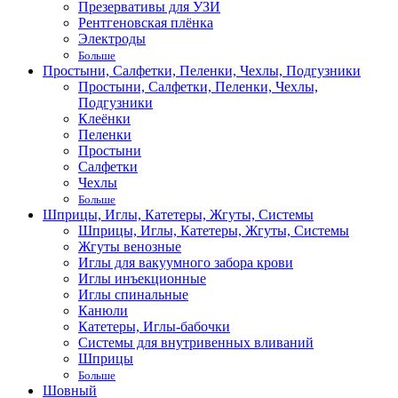
Презервативы для УЗИ
Рентгеновская плёнка
Электроды
Больше
Простыни, Салфетки, Пеленки, Чехлы, Подгузники
Простыни, Салфетки, Пеленки, Чехлы,
Подгузники
Клеёнки
Пеленки
Простыни
Салфетки
Чехлы
Больше
Шприцы, Иглы, Катетеры, Жгуты, Системы
Шприцы, Иглы, Катетеры, Жгуты, Системы
Жгуты венозные
Иглы для вакуумного забора крови
Иглы инъекционные
Иглы спинальные
Канюли
Катетеры, Иглы-бабочки
Системы для внутривенных вливаний
Шприцы
Больше
Шовный