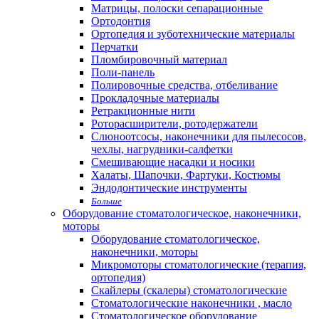
Матрицы, полоски сепарационные
Ортодонтия
Ортопедия и зуботехнические материалы
Перчатки
Пломбировочный материал
Поли-панель
Полировочные средства, отбеливание
Прокладочные материалы
Ретракционные нити
Роторасширители, ротодержатели
Слюноотсосы, наконечники для пылесосов,
чехлы, нагрудники-салфетки
Смешивающие насадки и носики
Халаты, Шапочки, Фартуки, Костюмы
Эндодонтические инструменты
Больше
Оборудование стоматологическое, наконечники,
моторы
Оборудование стоматологическое,
наконечники, моторы
Микромоторы стоматологические (терапия,
ортопедия)
Скайлеры (скалеры) стоматологические
Стоматологические наконечники , масло
Стоматологическое оборудование