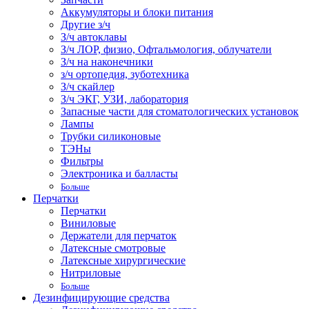
Аккумуляторы и блоки питания
Другие з/ч
З/ч автоклавы
З/ч ЛОР, физио, Офтальмология, облучатели
З/ч на наконечники
з/ч ортопедия, зуботехника
З/ч скайлер
З/ч ЭКГ, УЗИ, лаборатория
Запасные части для стоматологических установок
Лампы
Трубки силиконовые
ТЭНы
Фильтры
Электроника и балласты
Больше
Перчатки
Перчатки
Виниловые
Держатели для перчаток
Латексные смотровые
Латексные хирургические
Нитриловые
Больше
Дезинфицирующие средства