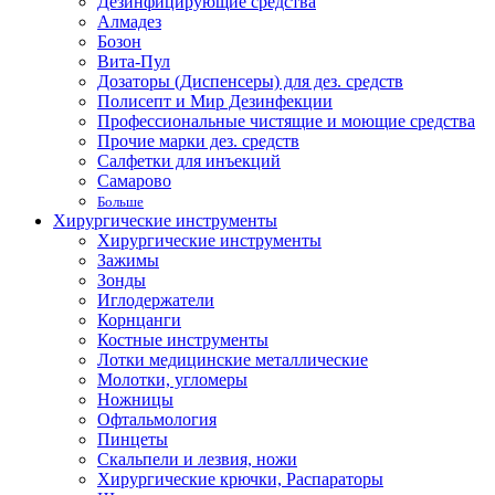
Дезинфицирующие средства
Алмадез
Бозон
Вита-Пул
Дозаторы (Диспенсеры) для дез. средств
Полисепт и Мир Дезинфекции
Профессиональные чистящие и моющие средства
Прочие марки дез. средств
Салфетки для инъекций
Самарово
Больше
Хирургические инструменты
Хирургические инструменты
Зажимы
Зонды
Иглодержатели
Корнцанги
Костные инструменты
Лотки медицинские металлические
Молотки, угломеры
Ножницы
Офтальмология
Пинцеты
Скальпели и лезвия, ножи
Хирургические крючки, Распараторы