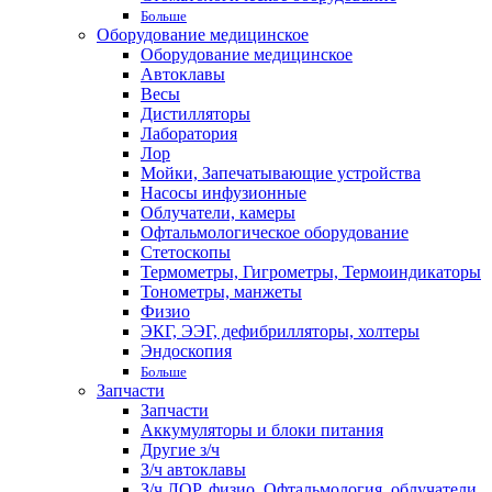
Больше
Оборудование медицинское
Оборудование медицинское
Автоклавы
Весы
Дистилляторы
Лаборатория
Лор
Мойки, Запечатывающие устройства
Насосы инфузионные
Облучатели, камеры
Офтальмологическое оборудование
Стетоскопы
Термометры, Гигрометры, Термоиндикаторы
Тонометры, манжеты
Физио
ЭКГ, ЭЭГ, дефибрилляторы, холтеры
Эндоскопия
Больше
Запчасти
Запчасти
Аккумуляторы и блоки питания
Другие з/ч
З/ч автоклавы
З/ч ЛОР, физио, Офтальмология, облучатели