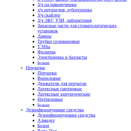
З/ч на наконечники
з/ч ортопедия, зуботехника
З/ч скайлер
З/ч ЭКГ, УЗИ, лаборатория
Запасные части для стоматологических
установок
Лампы
Трубки силиконовые
ТЭНы
Фильтры
Электроника и балласты
Больше
Перчатки
Перчатки
Виниловые
Держатели для перчаток
Латексные смотровые
Латексные хирургические
Нитриловые
Больше
Дезинфицирующие средства
Дезинфицирующие средства
Алмадез
Бозон
Вита-Пул