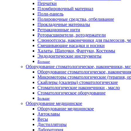
Перчатки
Пломбировочный материал
Поли-панель
Полировочные средства, отбеливание
Прокладочные материалы
Ретракционные нити
Роторасширители, ротодержатели
Слюноотсосы, наконечники для пылесосов, ч
Смешивающие насадки и носики
Халаты, Шапочки, Фартуки, Костюмы
Эндодонтические инструменты
Больше
Оборудование стоматологическое, наконечники, м
Оборудование стоматологическое, наконечни
Микромоторы стоматологические (терапия, о
Скайлеры (скалеры) стоматологические
Стоматологические наконечники , масло
Стоматологическое оборудование
Больше
Оборудование медицинское
Оборудование медицинское
Автоклавы
Весы
Дистилляторы
Лаборатория