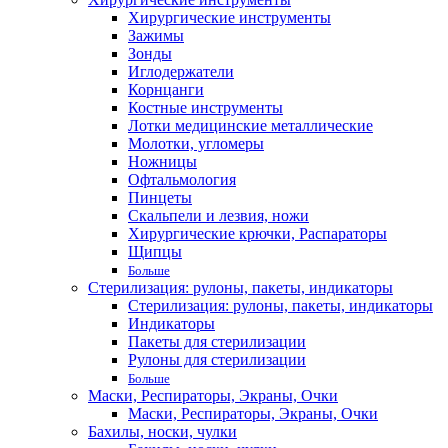
Хирургические инструменты
Зажимы
Зонды
Иглодержатели
Корнцанги
Костные инструменты
Лотки медицинские металлические
Молотки, угломеры
Ножницы
Офтальмология
Пинцеты
Скальпели и лезвия, ножи
Хирургические крючки, Распараторы
Щипцы
Больше
Стерилизация: рулоны, пакеты, индикаторы
Стерилизация: рулоны, пакеты, индикаторы
Индикаторы
Пакеты для стерилизации
Рулоны для стерилизации
Больше
Маски, Респираторы, Экраны, Очки
Маски, Респираторы, Экраны, Очки
Бахилы, носки, чулки