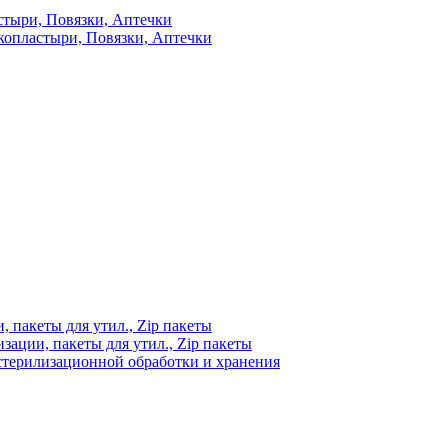
стыри, Повязки, Аптечки
копластыри, Повязки, Аптечки
 пакеты для утил., Zip пакеты
ации, пакеты для утил., Zip пакеты
стерилизационной обработки и хранения