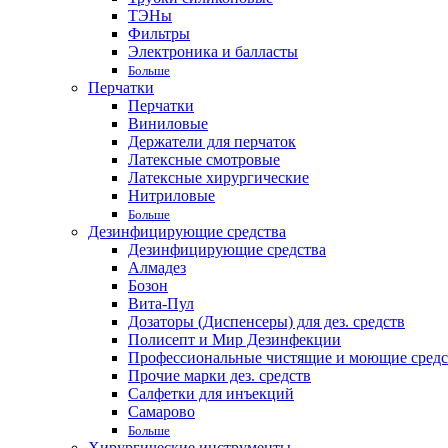
ТЭНы
Фильтры
Электроника и балласты
Больше
Перчатки
Перчатки
Виниловые
Держатели для перчаток
Латексные смотровые
Латексные хирургические
Нитриловые
Больше
Дезинфицирующие средства
Дезинфицирующие средства
Алмадез
Бозон
Вита-Пул
Дозаторы (Диспенсеры) для дез. средств
Полисепт и Мир Дезинфекции
Профессиональные чистящие и моющие средс
Прочие марки дез. средств
Салфетки для инъекций
Самарово
Больше
Хирургические инструменты