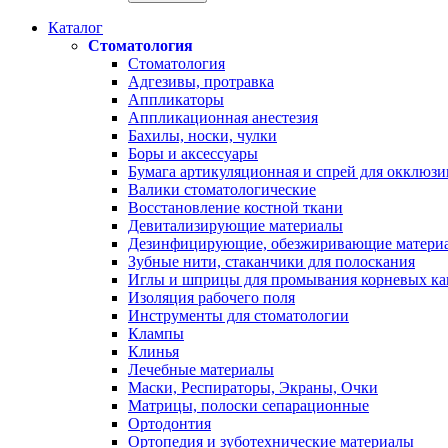
Каталог
Стоматология
Стоматология
Адгезивы, протравка
Аппликаторы
Аппликационная анестезия
Бахилы, носки, чулки
Боры и аксессуары
Бумага артикуляционная и спрей для окклюзи
Валики стоматологические
Восстановление костной ткани
Девитализирующие материалы
Дезинфицирующие, обезжиривающие матери
Зубные нити, стаканчики для полоскания
Иглы и шприцы для промывания корневых ка
Изоляция рабочего поля
Инструменты для стоматологии
Клампы
Клинья
Лечебные материалы
Маски, Респираторы, Экраны, Очки
Матрицы, полоски сепарационные
Ортодонтия
Ортопедия и зуботехнические материалы