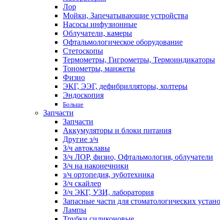
Лор
Мойки, Запечатывающие устройства
Насосы инфузионные
Облучатели, камеры
Офтальмологическое оборудование
Стетоскопы
Термометры, Гигрометры, Термоиндикаторы
Тонометры, манжеты
Физио
ЭКГ, ЭЭГ, дефибрилляторы, холтеры
Эндоскопия
Больше
Запчасти
Запчасти
Аккумуляторы и блоки питания
Другие з/ч
З/ч автоклавы
З/ч ЛОР, физио, Офтальмология, облучатели
З/ч на наконечники
з/ч ортопедия, зуботехника
З/ч скайлер
З/ч ЭКГ, УЗИ, лаборатория
Запасные части для стоматологических устан
Лампы
Трубки силиконовые