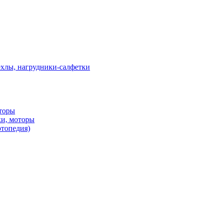
ехлы, нагрудники-салфетки
оторы
ки, моторы
ртопедия)