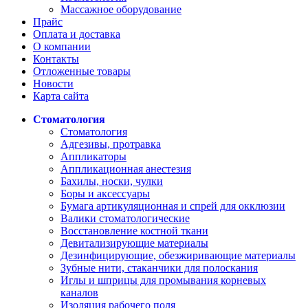
Массажное оборудование
Прайс
Оплата и доставка
О компании
Контакты
Отложенные товары
Новости
Карта сайта
Стоматология
Стоматология
Адгезивы, протравка
Аппликаторы
Аппликационная анестезия
Бахилы, носки, чулки
Боры и аксессуары
Бумага артикуляционная и спрей для окклюзии
Валики стоматологические
Восстановление костной ткани
Девитализирующие материалы
Дезинфицирующие, обезжиривающие материалы
Зубные нити, стаканчики для полоскания
Иглы и шприцы для промывания корневых
каналов
Изоляция рабочего поля