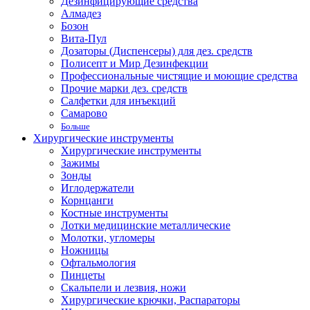
Дезинфицирующие средства
Алмадез
Бозон
Вита-Пул
Дозаторы (Диспенсеры) для дез. средств
Полисепт и Мир Дезинфекции
Профессиональные чистящие и моющие средства
Прочие марки дез. средств
Салфетки для инъекций
Самарово
Больше
Хирургические инструменты
Хирургические инструменты
Зажимы
Зонды
Иглодержатели
Корнцанги
Костные инструменты
Лотки медицинские металлические
Молотки, угломеры
Ножницы
Офтальмология
Пинцеты
Скальпели и лезвия, ножи
Хирургические крючки, Распараторы