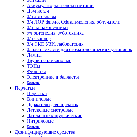
Аккумуляторы и блоки питания
Другие з/ч
З/ч автоклавы
З/ч ЛОР, физио, Офтальмология, облучатели
З/ч на наконечники
з/ч ортопедия, зуботехника
З/ч скайлер
З/ч ЭКГ, УЗИ, лаборатория
Запасные части для стоматологических установок
Лампы
Трубки силиконовые
ТЭНы
Фильтры
Электроника и балласты
Больше
Перчатки
Перчатки
Виниловые
Держатели для перчаток
Латексные смотровые
Латексные хирургические
Нитриловые
Больше
Дезинфицирующие средства