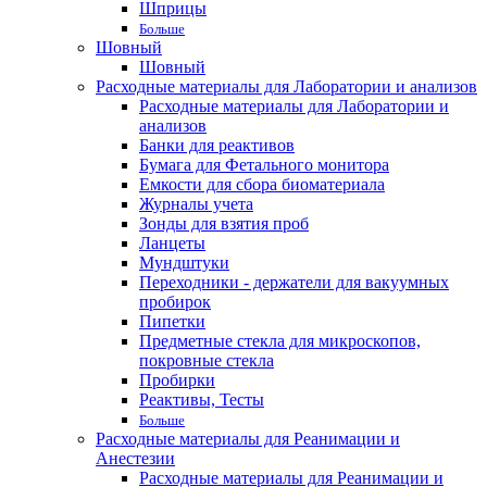
Шприцы
Больше
Шовный
Шовный
Расходные материалы для Лаборатории и анализов
Расходные материалы для Лаборатории и
анализов
Банки для реактивов
Бумага для Фетального монитора
Емкости для сбора биоматериала
Журналы учета
Зонды для взятия проб
Ланцеты
Мундштуки
Переходники - держатели для вакуумных
пробирок
Пипетки
Предметные стекла для микроскопов,
покровные стекла
Пробирки
Реактивы, Тесты
Больше
Расходные материалы для Реанимации и
Анестезии
Расходные материалы для Реанимации и