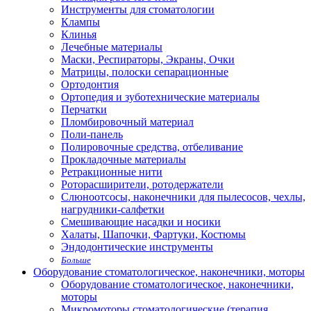
Инструменты для стоматологии
Клампы
Клинья
Лечебные материалы
Маски, Респираторы, Экраны, Очки
Матрицы, полоски сепарационные
Ортодонтия
Ортопедия и зуботехнические материалы
Перчатки
Пломбировочный материал
Поли-панель
Полировочные средства, отбеливание
Прокладочные материалы
Ретракционные нити
Роторасширители, ротодержатели
Слюноотсосы, наконечники для пылесосов, чехлы,
нагрудники-салфетки
Смешивающие насадки и носики
Халаты, Шапочки, Фартуки, Костюмы
Эндодонтические инструменты
Больше
Оборудование стоматологическое, наконечники, моторы
Оборудование стоматологическое, наконечники,
моторы
Микромоторы стоматологические (терапия,