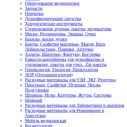
Оборудование медицинское
Запчасти
Перчатки
Дезинфицирующие средства
Хирургические инструменты
Стерилизация: рулоны, пакеты, индикаторы
Маски, Респираторы, Экраны, Очки
Бахилы, носки, чулки
Бинты, Салфетки марлевые, Марля, Вата,
Лейкопластыри, Повязки, Аптечки
Халаты, Шапочки, Фартуки, Костюмы
Емкости-контейнеры для дезинфекции и
утилизации, пакеты для утил., Zip пакеты
Гинекология, Урология, Проктология
ЛОР (Отоларингология)
Расходные материалы для УЗИ, ЭКГ, Рентгена
Простыни, Салфетки, Пеленки, Чехлы,
Подгузники
Шприцы, Иглы, Катетеры, Жгуты, Системы
Шовный
Расходные материалы для Лаборатории и анализов
Расходные материалы для Реанимации и
Анестезии
Мебель медицинская
Косметология