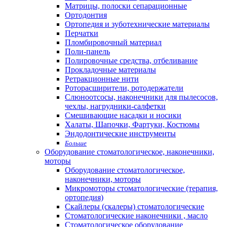
Матрицы, полоски сепарационные
Ортодонтия
Ортопедия и зуботехнические материалы
Перчатки
Пломбировочный материал
Поли-панель
Полировочные средства, отбеливание
Прокладочные материалы
Ретракционные нити
Роторасширители, ротодержатели
Слюноотсосы, наконечники для пылесосов,
чехлы, нагрудники-салфетки
Смешивающие насадки и носики
Халаты, Шапочки, Фартуки, Костюмы
Эндодонтические инструменты
Больше
Оборудование стоматологическое, наконечники,
моторы
Оборудование стоматологическое,
наконечники, моторы
Микромоторы стоматологические (терапия,
ортопедия)
Скайлеры (скалеры) стоматологические
Стоматологические наконечники , масло
Стоматологическое оборудование