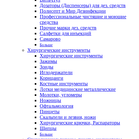
Дозаторы (Диспенсеры) для дез. средств
Полисепт и Мир Дезинфекции
Профессиональные чистящие и моющие
средства
Прочие марки дез. средств
Салфетки для инъекций
Самарово
Больше
Хирургические инструменты
Хирургические инструменты
Зажимы
Зонды
Иглодержатели
Корнцанги
Костные инструменты
Лотки медицинские металлические
Молотки, угломеры
Ножницы
Офтальмология
Пинцеты
Скальпели и лезвия, ножи
Хирургические крючки, Распараторы
Щипцы
Больше