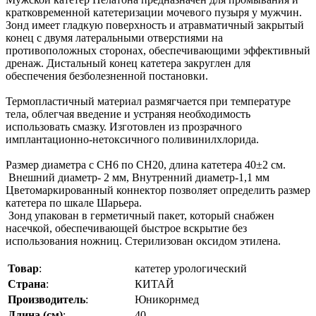
кратковременной катетеризации мочевого пузыря у мужчин.
Зонд имеет гладкую поверхность и атравматичный закрытый
конец с двумя латеральными отверстиями на
противоположных сторонах, обеспечивающими эффективный
дренаж. Дистальный конец катетера закруглен для
обеспечения безболезненной постановки.
Термопластичный материал размягчается при температуре
тела, облегчая введение и устраняя необходимость
использовать смазку. Изготовлен из прозрачного
имплантационно-нетоксичного поливинилхлорида.
Размер диаметра с СН6 по СН20, длина катетера 40±2 см.
Внешний диаметр- 2 мм, Внутренний диаметр-1,1 мм
Цветомаркированный коннектор позволяет определить размер
катетера по шкале Шарьера.
Зонд упакован в герметичный пакет, который снабжен
насечкой, обеспечивающей быстрое вскрытие без
использования ножниц. Стерилизован оксидом этилена.
Товар
:
катетер урологический
Страна
:
КИТАЙ
Производитель
:
Юникорнмед
Длина (см)
:
40