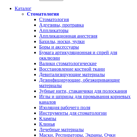
Каталог
Стоматология
Стоматология
Адгезивы, протравка
Аппликаторы
Аппликационная анестезия
Бахилы, носки, чулки
Боры и аксессуары
Бумага артикуляционная и спрей для
окклюзии
Валики стоматологические
Восстановление костной ткани
Девитализирующие материалы
Дезинфицирующие, обезжиривающие
материалы
Зубные нити, стаканчики для полоскания
Иглы и шприцы для промывания корневых
каналов
Изоляция рабочего поля
Инструменты для стоматологии
Клампы
Клинья
Лечебные материалы
Маски, Респираторы, Экраны, Очки