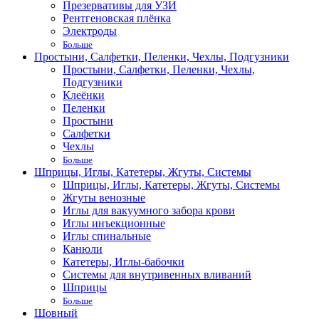
Презервативы для УЗИ
Рентгеновская плёнка
Электроды
Больше
Простыни, Салфетки, Пеленки, Чехлы, Подгузники
Простыни, Салфетки, Пеленки, Чехлы,
Подгузники
Клеёнки
Пеленки
Простыни
Салфетки
Чехлы
Больше
Шприцы, Иглы, Катетеры, Жгуты, Системы
Шприцы, Иглы, Катетеры, Жгуты, Системы
Жгуты венозные
Иглы для вакуумного забора крови
Иглы инъекционные
Иглы спинальные
Канюли
Катетеры, Иглы-бабочки
Системы для внутривенных вливаний
Шприцы
Больше
Шовный