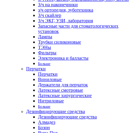
З/ч на наконечники
з/ч ортопедия, зуботехника
З/ч скайлер
З/ч ЭКГ, УЗИ, лаборатория
Запасные части для стоматологических
установок
Лампы
Трубки силиконовые
ТЭНы
Фильтры
Электроника и балласты
Больше
Перчатки
Перчатки
Виниловые
Держатели для перчаток
Латексные смотровые
Латексные хирургические
Нитриловые
Больше
Дезинфицирующие средства
Дезинфицирующие средства
Алмадез
Бозон
Вита-Пул