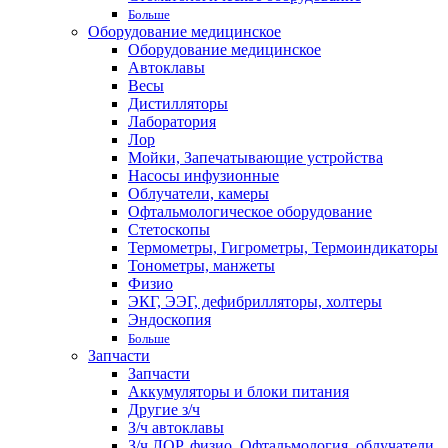
Больше
Оборудование медицинское
Оборудование медицинское
Автоклавы
Весы
Дистилляторы
Лаборатория
Лор
Мойки, Запечатывающие устройства
Насосы инфузионные
Облучатели, камеры
Офтальмологическое оборудование
Стетоскопы
Термометры, Гигрометры, Термоиндикаторы
Тонометры, манжеты
Физио
ЭКГ, ЭЭГ, дефибрилляторы, холтеры
Эндоскопия
Больше
Запчасти
Запчасти
Аккумуляторы и блоки питания
Другие з/ч
З/ч автоклавы
З/ч ЛОР, физио, Офтальмология, облучатели