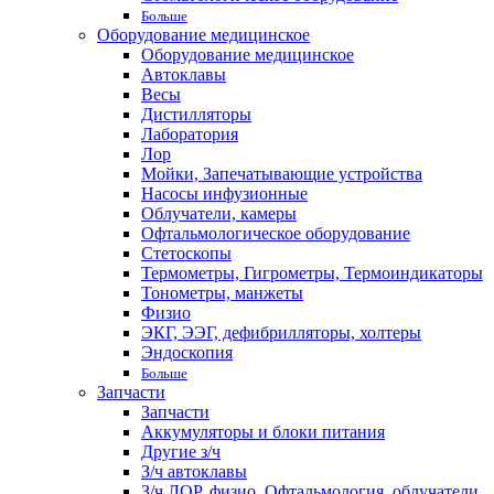
Больше
Оборудование медицинское
Оборудование медицинское
Автоклавы
Весы
Дистилляторы
Лаборатория
Лор
Мойки, Запечатывающие устройства
Насосы инфузионные
Облучатели, камеры
Офтальмологическое оборудование
Стетоскопы
Термометры, Гигрометры, Термоиндикаторы
Тонометры, манжеты
Физио
ЭКГ, ЭЭГ, дефибрилляторы, холтеры
Эндоскопия
Больше
Запчасти
Запчасти
Аккумуляторы и блоки питания
Другие з/ч
З/ч автоклавы
З/ч ЛОР, физио, Офтальмология, облучатели