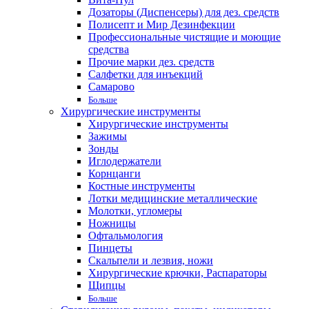
Дозаторы (Диспенсеры) для дез. средств
Полисепт и Мир Дезинфекции
Профессиональные чистящие и моющие
средства
Прочие марки дез. средств
Салфетки для инъекций
Самарово
Больше
Хирургические инструменты
Хирургические инструменты
Зажимы
Зонды
Иглодержатели
Корнцанги
Костные инструменты
Лотки медицинские металлические
Молотки, угломеры
Ножницы
Офтальмология
Пинцеты
Скальпели и лезвия, ножи
Хирургические крючки, Распараторы
Щипцы
Больше