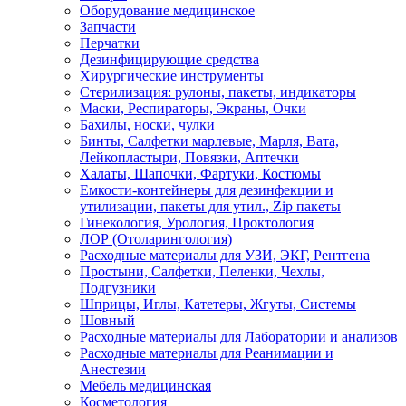
Оборудование медицинское
Запчасти
Перчатки
Дезинфицирующие средства
Хирургические инструменты
Стерилизация: рулоны, пакеты, индикаторы
Маски, Респираторы, Экраны, Очки
Бахилы, носки, чулки
Бинты, Салфетки марлевые, Марля, Вата,
Лейкопластыри, Повязки, Аптечки
Халаты, Шапочки, Фартуки, Костюмы
Емкости-контейнеры для дезинфекции и
утилизации, пакеты для утил., Zip пакеты
Гинекология, Урология, Проктология
ЛОР (Отоларингология)
Расходные материалы для УЗИ, ЭКГ, Рентгена
Простыни, Салфетки, Пеленки, Чехлы,
Подгузники
Шприцы, Иглы, Катетеры, Жгуты, Системы
Шовный
Расходные материалы для Лаборатории и анализов
Расходные материалы для Реанимации и
Анестезии
Мебель медицинская
Косметология