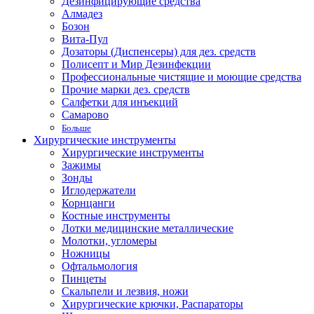
Дезинфицирующие средства
Алмадез
Бозон
Вита-Пул
Дозаторы (Диспенсеры) для дез. средств
Полисепт и Мир Дезинфекции
Профессиональные чистящие и моющие средства
Прочие марки дез. средств
Салфетки для инъекций
Самарово
Больше
Хирургические инструменты
Хирургические инструменты
Зажимы
Зонды
Иглодержатели
Корнцанги
Костные инструменты
Лотки медицинские металлические
Молотки, угломеры
Ножницы
Офтальмология
Пинцеты
Скальпели и лезвия, ножи
Хирургические крючки, Распараторы