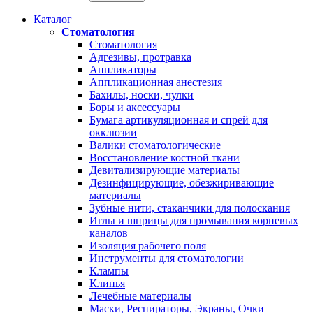
Каталог
Стоматология
Стоматология
Адгезивы, протравка
Аппликаторы
Аппликационная анестезия
Бахилы, носки, чулки
Боры и аксессуары
Бумага артикуляционная и спрей для
окклюзии
Валики стоматологические
Восстановление костной ткани
Девитализирующие материалы
Дезинфицирующие, обезжиривающие
материалы
Зубные нити, стаканчики для полоскания
Иглы и шприцы для промывания корневых
каналов
Изоляция рабочего поля
Инструменты для стоматологии
Клампы
Клинья
Лечебные материалы
Маски, Респираторы, Экраны, Очки