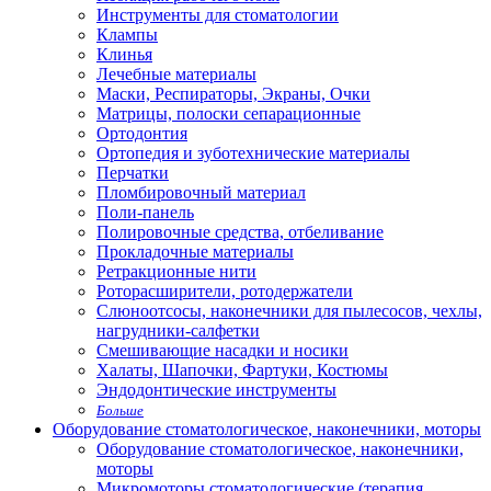
Инструменты для стоматологии
Клампы
Клинья
Лечебные материалы
Маски, Респираторы, Экраны, Очки
Матрицы, полоски сепарационные
Ортодонтия
Ортопедия и зуботехнические материалы
Перчатки
Пломбировочный материал
Поли-панель
Полировочные средства, отбеливание
Прокладочные материалы
Ретракционные нити
Роторасширители, ротодержатели
Слюноотсосы, наконечники для пылесосов, чехлы,
нагрудники-салфетки
Смешивающие насадки и носики
Халаты, Шапочки, Фартуки, Костюмы
Эндодонтические инструменты
Больше
Оборудование стоматологическое, наконечники, моторы
Оборудование стоматологическое, наконечники,
моторы
Микромоторы стоматологические (терапия,