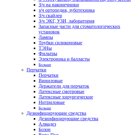
З/ч на наконечники
з/ч ортопедия, зуботехника
З/ч скайлер
З/ч ЭКГ, УЗИ, лаборатория
Запасные части для стоматологических
установок
Лампы
Трубки силиконовые
ТЭНы
Фильтры
Электроника и балласты
Больше
Перчатки
Перчатки
Виниловые
Держатели для перчаток
Латексные смотровые
Латексные хирургические
Нитриловые
Больше
Дезинфицирующие средства
Дезинфицирующие средства
Алмадез
Бозон
Вита-Пул