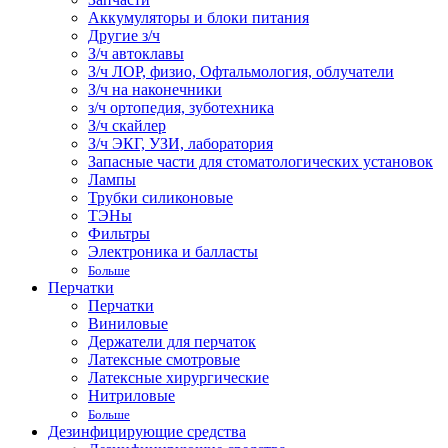
Аккумуляторы и блоки питания
Другие з/ч
З/ч автоклавы
З/ч ЛОР, физио, Офтальмология, облучатели
З/ч на наконечники
з/ч ортопедия, зуботехника
З/ч скайлер
З/ч ЭКГ, УЗИ, лаборатория
Запасные части для стоматологических установок
Лампы
Трубки силиконовые
ТЭНы
Фильтры
Электроника и балласты
Больше
Перчатки
Перчатки
Виниловые
Держатели для перчаток
Латексные смотровые
Латексные хирургические
Нитриловые
Больше
Дезинфицирующие средства