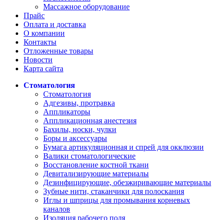
Массажное оборудование
Прайс
Оплата и доставка
О компании
Контакты
Отложенные товары
Новости
Карта сайта
Стоматология
Стоматология
Адгезивы, протравка
Аппликаторы
Аппликационная анестезия
Бахилы, носки, чулки
Боры и аксессуары
Бумага артикуляционная и спрей для окклюзии
Валики стоматологические
Восстановление костной ткани
Девитализирующие материалы
Дезинфицирующие, обезжиривающие материалы
Зубные нити, стаканчики для полоскания
Иглы и шприцы для промывания корневых
каналов
Изоляция рабочего поля