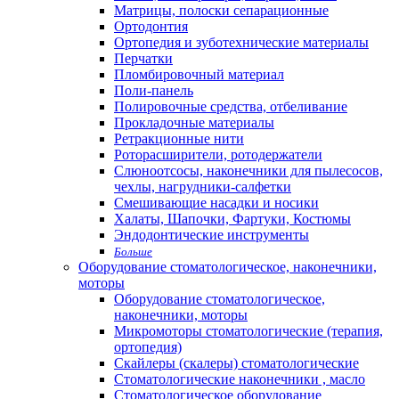
Матрицы, полоски сепарационные
Ортодонтия
Ортопедия и зуботехнические материалы
Перчатки
Пломбировочный материал
Поли-панель
Полировочные средства, отбеливание
Прокладочные материалы
Ретракционные нити
Роторасширители, ротодержатели
Слюноотсосы, наконечники для пылесосов,
чехлы, нагрудники-салфетки
Смешивающие насадки и носики
Халаты, Шапочки, Фартуки, Костюмы
Эндодонтические инструменты
Больше
Оборудование стоматологическое, наконечники,
моторы
Оборудование стоматологическое,
наконечники, моторы
Микромоторы стоматологические (терапия,
ортопедия)
Скайлеры (скалеры) стоматологические
Стоматологические наконечники , масло
Стоматологическое оборудование