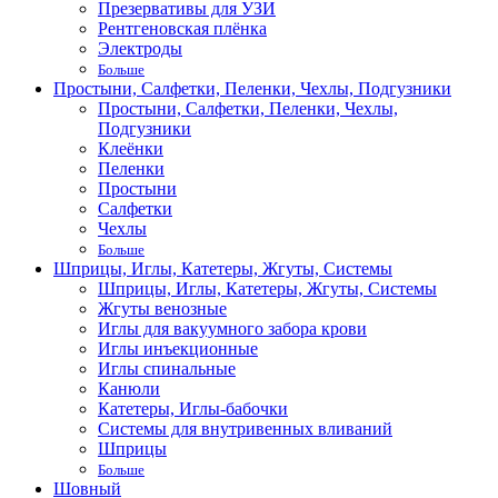
Презервативы для УЗИ
Рентгеновская плёнка
Электроды
Больше
Простыни, Салфетки, Пеленки, Чехлы, Подгузники
Простыни, Салфетки, Пеленки, Чехлы,
Подгузники
Клеёнки
Пеленки
Простыни
Салфетки
Чехлы
Больше
Шприцы, Иглы, Катетеры, Жгуты, Системы
Шприцы, Иглы, Катетеры, Жгуты, Системы
Жгуты венозные
Иглы для вакуумного забора крови
Иглы инъекционные
Иглы спинальные
Канюли
Катетеры, Иглы-бабочки
Системы для внутривенных вливаний
Шприцы
Больше
Шовный