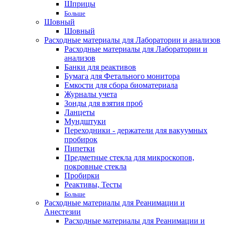
Шприцы
Больше
Шовный
Шовный
Расходные материалы для Лаборатории и анализов
Расходные материалы для Лаборатории и
анализов
Банки для реактивов
Бумага для Фетального монитора
Емкости для сбора биоматериала
Журналы учета
Зонды для взятия проб
Ланцеты
Мундштуки
Переходники - держатели для вакуумных
пробирок
Пипетки
Предметные стекла для микроскопов,
покровные стекла
Пробирки
Реактивы, Тесты
Больше
Расходные материалы для Реанимации и
Анестезии
Расходные материалы для Реанимации и