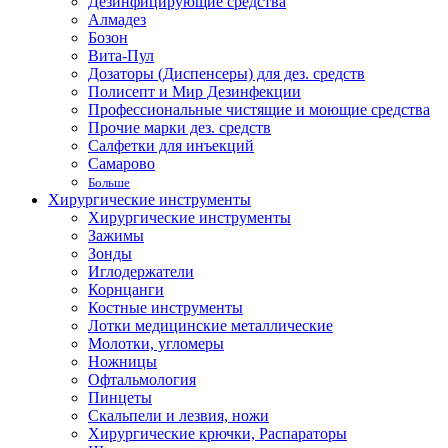
Дезинфицирующие средства
Алмадез
Бозон
Вита-Пул
Дозаторы (Диспенсеры) для дез. средств
Полисепт и Мир Дезинфекции
Профессиональные чистящие и моющие средства
Прочие марки дез. средств
Салфетки для инъекций
Самарово
Больше
Хирургические инструменты
Хирургические инструменты
Зажимы
Зонды
Иглодержатели
Корнцанги
Костные инструменты
Лотки медицинские металлические
Молотки, угломеры
Ножницы
Офтальмология
Пинцеты
Скальпели и лезвия, ножи
Хирургические крючки, Распараторы