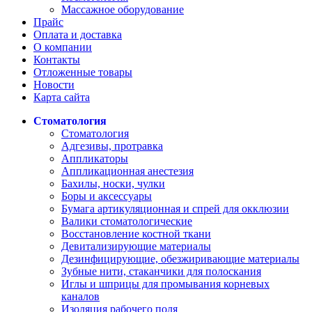
Массажное оборудование
Прайс
Оплата и доставка
О компании
Контакты
Отложенные товары
Новости
Карта сайта
Стоматология
Стоматология
Адгезивы, протравка
Аппликаторы
Аппликационная анестезия
Бахилы, носки, чулки
Боры и аксессуары
Бумага артикуляционная и спрей для окклюзии
Валики стоматологические
Восстановление костной ткани
Девитализирующие материалы
Дезинфицирующие, обезжиривающие материалы
Зубные нити, стаканчики для полоскания
Иглы и шприцы для промывания корневых
каналов
Изоляция рабочего поля