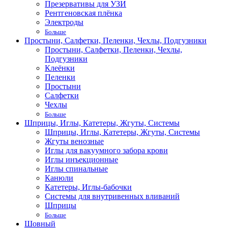
Презервативы для УЗИ
Рентгеновская плёнка
Электроды
Больше
Простыни, Салфетки, Пеленки, Чехлы, Подгузники
Простыни, Салфетки, Пеленки, Чехлы,
Подгузники
Клеёнки
Пеленки
Простыни
Салфетки
Чехлы
Больше
Шприцы, Иглы, Катетеры, Жгуты, Системы
Шприцы, Иглы, Катетеры, Жгуты, Системы
Жгуты венозные
Иглы для вакуумного забора крови
Иглы инъекционные
Иглы спинальные
Канюли
Катетеры, Иглы-бабочки
Системы для внутривенных вливаний
Шприцы
Больше
Шовный