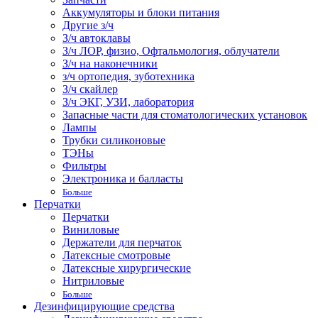
Аккумуляторы и блоки питания
Другие з/ч
З/ч автоклавы
З/ч ЛОР, физио, Офтальмология, облучатели
З/ч на наконечники
з/ч ортопедия, зуботехника
З/ч скайлер
З/ч ЭКГ, УЗИ, лаборатория
Запасные части для стоматологических установок
Лампы
Трубки силиконовые
ТЭНы
Фильтры
Электроника и балласты
Больше
Перчатки
Перчатки
Виниловые
Держатели для перчаток
Латексные смотровые
Латексные хирургические
Нитриловые
Больше
Дезинфицирующие средства