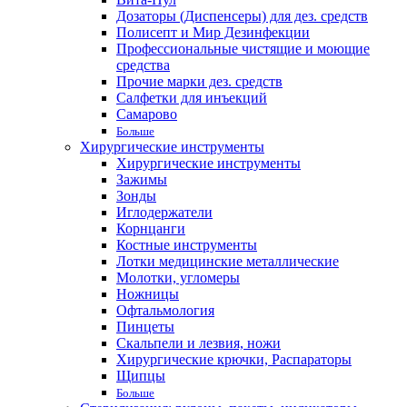
Дозаторы (Диспенсеры) для дез. средств
Полисепт и Мир Дезинфекции
Профессиональные чистящие и моющие
средства
Прочие марки дез. средств
Салфетки для инъекций
Самарово
Больше
Хирургические инструменты
Хирургические инструменты
Зажимы
Зонды
Иглодержатели
Корнцанги
Костные инструменты
Лотки медицинские металлические
Молотки, угломеры
Ножницы
Офтальмология
Пинцеты
Скальпели и лезвия, ножи
Хирургические крючки, Распараторы
Щипцы
Больше