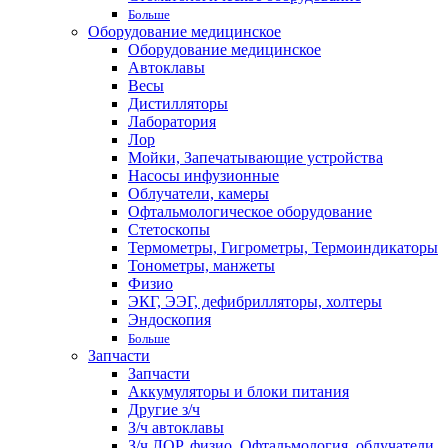
Больше
Оборудование медицинское
Оборудование медицинское
Автоклавы
Весы
Дистилляторы
Лаборатория
Лор
Мойки, Запечатывающие устройства
Насосы инфузионные
Облучатели, камеры
Офтальмологическое оборудование
Стетоскопы
Термометры, Гигрометры, Термоиндикаторы
Тонометры, манжеты
Физио
ЭКГ, ЭЭГ, дефибрилляторы, холтеры
Эндоскопия
Больше
Запчасти
Запчасти
Аккумуляторы и блоки питания
Другие з/ч
З/ч автоклавы
З/ч ЛОР, физио, Офтальмология, облучатели