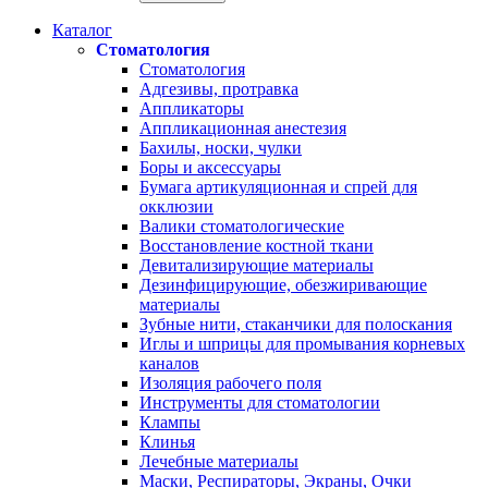
Каталог
Стоматология
Стоматология
Адгезивы, протравка
Аппликаторы
Аппликационная анестезия
Бахилы, носки, чулки
Боры и аксессуары
Бумага артикуляционная и спрей для
окклюзии
Валики стоматологические
Восстановление костной ткани
Девитализирующие материалы
Дезинфицирующие, обезжиривающие
материалы
Зубные нити, стаканчики для полоскания
Иглы и шприцы для промывания корневых
каналов
Изоляция рабочего поля
Инструменты для стоматологии
Клампы
Клинья
Лечебные материалы
Маски, Респираторы, Экраны, Очки