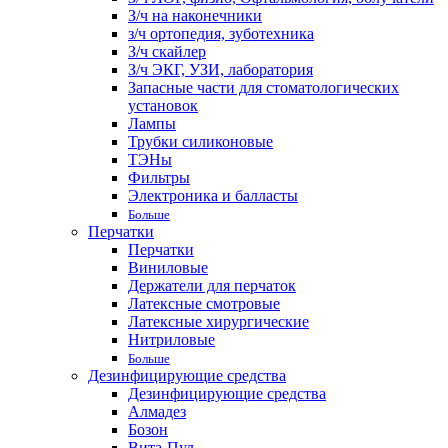
З/ч на наконечники
з/ч ортопедия, зуботехника
З/ч скайлер
З/ч ЭКГ, УЗИ, лаборатория
Запасные части для стоматологических
установок
Лампы
Трубки силиконовые
ТЭНы
Фильтры
Электроника и балласты
Больше
Перчатки
Перчатки
Виниловые
Держатели для перчаток
Латексные смотровые
Латексные хирургические
Нитриловые
Больше
Дезинфицирующие средства
Дезинфицирующие средства
Алмадез
Бозон
Вита-Пул