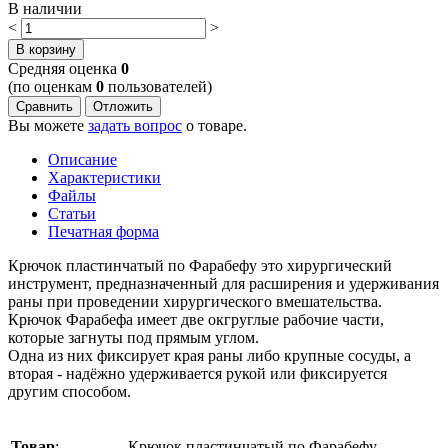
В наличии
<
>
В корзину
Cредняя оценка
0
(по оценкам
0
пользователей)
Сравнить
Отложить
Вы можете
задать вопрос
о товаре.
Описание
Характеристики
Файлы
Статьи
Печатная форма
Крючок пластинчатый по Фарабефу это хирургический
инструмент, предназначенный для расширения и удерживания
раны при проведении хирургического вмешательства.
Крючок Фарабефа имеет две окгруглые рабочие части,
которые загнуты под прямым углом.
Одна из них фиксирует края раны либо крупные сосуды, а
вторая - надёжно удерживается рукой или фиксируется
другим способом.
Товар
:
Крючок пластинчатый по Фарабефу