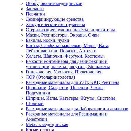
Оборудование медицинское
Запчасти
Перчатки
Дезинфицирующие средства
Хирургические инструменты
Стерилизация: рулоны, пакеты, индикаторы
Маски, Респираторы, Экраны, Очки
Бахилы, носки, чулки
Бинты, Салфетки марлевые, Марля, Вата,
Лейкопластыри, Повязки, Аптечки
Халаты, Шапочки, Фартуки, Костюмы
Емкости-контейнеры для дезинфекции и
утилизации, пакеты для утил., Zip пакеты
Гинекология, Урология, Проктология
ЛОР (Отоларингология)
Расходные материалы для УЗИ, ЭКГ, Рентгена
Простыни, Салфетки, Пеленки, Чехлы,
Подгузники
Шприцы, Иглы, Катетеры, Жгуты, Системы
Шовный
Расходные материалы для Лаборатории и анализов
Расходные материалы для Реанимации и
Анестезии
Мебель медицинская
Косметология