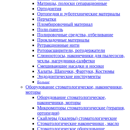
Матрицы, полоски сепарационные
Ортодонтия
Ортопедия и зуботехнические материалы
Перчатки
Пломбировочный материал
Поли-панель
Полировочные средства, отбеливание
Прокладочные материалы
Ретракционные нити
Роторасширители, ротодержатели
Слюноотсосы, наконечники для пылесосов,
чехлы, нагрудники-салфетки
Смешивающие насадки и носики
Халаты, Шапочки, Фартуки, Костюмы
Эндодонтические инструменты
Больше
Оборудование стоматологическое, наконечники,
моторы
Оборудование стоматологическое,
наконечники, моторы
Микромоторы стоматологические (терапия,
ортопедия)
Скайлеры (скалеры) стоматологические
Стоматологические наконечники , масло
Стоматологическое оборудование