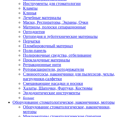
Инструменты для стоматологии
Клампы
Клинья
Лечебные материалы
Маски, Респираторы, Экраны, Очки
Матрицы, полоски сепарационные
Ортодонтия
Ортопедия и зуботехнические материалы
Перчатки
Пломбировочный материал
Поли-панель
Полировочные средства, отбеливание
Прокладочные материалы
Ретракционные нити
Роторасширители, ротодержатели
Слюноотсосы, наконечники для пылесосов, чехлы,
нагрудники-салфетки
Смешивающие насадки и носики
Халаты, Шапочки, Фартуки, Костюмы
Эндодонтические инструменты
Больше
Оборудование стоматологическое, наконечники, моторы
Оборудование стоматологическое, наконечники,
моторы
Микромоторы стоматологические (терапия,