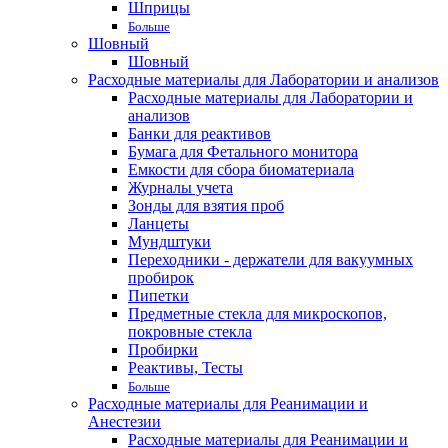
Шприцы
Больше
Шовный
Шовный
Расходные материалы для Лаборатории и анализов
Расходные материалы для Лаборатории и
анализов
Банки для реактивов
Бумага для Фетального монитора
Емкости для сбора биоматериала
Журналы учета
Зонды для взятия проб
Ланцеты
Мундштуки
Переходники - держатели для вакуумных
пробирок
Пипетки
Предметные стекла для микроскопов,
покровные стекла
Пробирки
Реактивы, Тесты
Больше
Расходные материалы для Реанимации и
Анестезии
Расходные материалы для Реанимации и