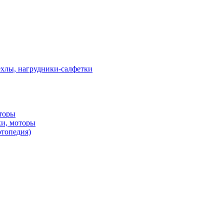
ехлы, нагрудники-салфетки
оторы
ки, моторы
ртопедия)