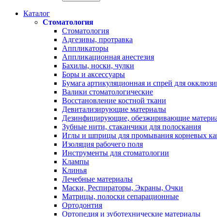
Каталог
Стоматология
Стоматология
Адгезивы, протравка
Аппликаторы
Аппликационная анестезия
Бахилы, носки, чулки
Боры и аксессуары
Бумага артикуляционная и спрей для окклюзи
Валики стоматологические
Восстановление костной ткани
Девитализирующие материалы
Дезинфицирующие, обезжиривающие матери
Зубные нити, стаканчики для полоскания
Иглы и шприцы для промывания корневых ка
Изоляция рабочего поля
Инструменты для стоматологии
Клампы
Клинья
Лечебные материалы
Маски, Респираторы, Экраны, Очки
Матрицы, полоски сепарационные
Ортодонтия
Ортопедия и зуботехнические материалы