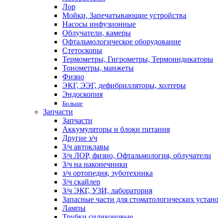
Лор
Мойки, Запечатывающие устройства
Насосы инфузионные
Облучатели, камеры
Офтальмологическое оборудование
Стетоскопы
Термометры, Гигрометры, Термоиндикаторы
Тонометры, манжеты
Физио
ЭКГ, ЭЭГ, дефибрилляторы, холтеры
Эндоскопия
Больше
Запчасти
Запчасти
Аккумуляторы и блоки питания
Другие з/ч
З/ч автоклавы
З/ч ЛОР, физио, Офтальмология, облучатели
З/ч на наконечники
з/ч ортопедия, зуботехника
З/ч скайлер
З/ч ЭКГ, УЗИ, лаборатория
Запасные части для стоматологических устан
Лампы
Трубки силиконовые