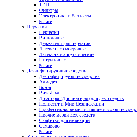
ТЭНы
Фильтры
Электроника и балласты
Больше
Перчатки
Перчатки
Виниловые
Держатели для перчаток
Латексные смотровые
Латексные хирургические
Нитриловые
Больше
Дезинфицирующие средства
Дезинфицирующие средства
Алмадез
Бозон
Вита-Пул
Дозаторы (Диспенсеры) для дез. средств
Полисепт и Мир Дезинфекции
Профессиональные чистящие и моющие средс
Прочие марки дез. средств
Салфетки для инъекций
Самарово
Больше
Хирургические инструменты