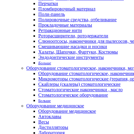
Перчатки
Пломбировочный материал
Поли-панель
Полировочные средства, отбеливание
Прокладочные материалы
Ретракционные нити
Роторасширители, ротодержатели
Слюноотсосы, наконечники для пылесосов, ч
Смешивающие насадки и носики
Халаты, Шапочки, Фартуки, Костюмы
Эндодонтические инструменты
Больше
Оборудование стоматологическое, наконечники, м
Оборудование стоматологическое, наконечни
Микромоторы стоматологические (терапия, о
Скайлеры (скалеры) стоматологические
Стоматологические наконечники , масло
Стоматологическое оборудование
Больше
Оборудование медицинское
Оборудование медицинское
Автоклавы
Весы
Дистилляторы
Лаборатория