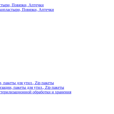
стыри, Повязки, Аптечки
копластыри, Повязки, Аптечки
 пакеты для утил., Zip пакеты
ации, пакеты для утил., Zip пакеты
стерилизационной обработки и хранения