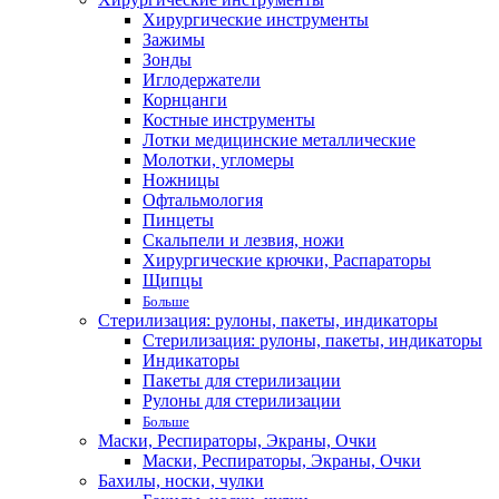
Хирургические инструменты
Зажимы
Зонды
Иглодержатели
Корнцанги
Костные инструменты
Лотки медицинские металлические
Молотки, угломеры
Ножницы
Офтальмология
Пинцеты
Скальпели и лезвия, ножи
Хирургические крючки, Распараторы
Щипцы
Больше
Стерилизация: рулоны, пакеты, индикаторы
Стерилизация: рулоны, пакеты, индикаторы
Индикаторы
Пакеты для стерилизации
Рулоны для стерилизации
Больше
Маски, Респираторы, Экраны, Очки
Маски, Респираторы, Экраны, Очки
Бахилы, носки, чулки