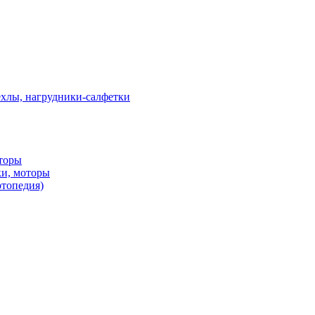
ехлы, нагрудники-салфетки
оторы
ки, моторы
ртопедия)