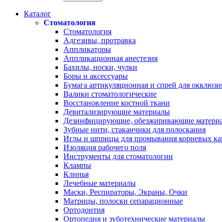
Каталог
Стоматология
Стоматология
Адгезивы, протравка
Аппликаторы
Аппликационная анестезия
Бахилы, носки, чулки
Боры и аксессуары
Бумага артикуляционная и спрей для окклюзи
Валики стоматологические
Восстановление костной ткани
Девитализирующие материалы
Дезинфицирующие, обезжиривающие матери
Зубные нити, стаканчики для полоскания
Иглы и шприцы для промывания корневых ка
Изоляция рабочего поля
Инструменты для стоматологии
Клампы
Клинья
Лечебные материалы
Маски, Респираторы, Экраны, Очки
Матрицы, полоски сепарационные
Ортодонтия
Ортопедия и зуботехнические материалы