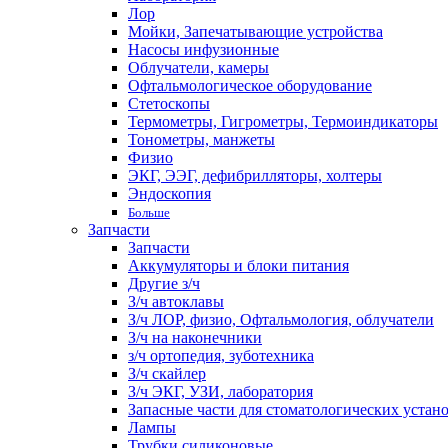
Лор
Мойки, Запечатывающие устройства
Насосы инфузионные
Облучатели, камеры
Офтальмологическое оборудование
Стетоскопы
Термометры, Гигрометры, Термоиндикаторы
Тонометры, манжеты
Физио
ЭКГ, ЭЭГ, дефибрилляторы, холтеры
Эндоскопия
Больше
Запчасти
Запчасти
Аккумуляторы и блоки питания
Другие з/ч
З/ч автоклавы
З/ч ЛОР, физио, Офтальмология, облучатели
З/ч на наконечники
з/ч ортопедия, зуботехника
З/ч скайлер
З/ч ЭКГ, УЗИ, лаборатория
Запасные части для стоматологических устан
Лампы
Трубки силиконовые