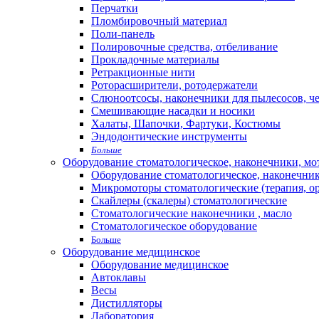
Перчатки
Пломбировочный материал
Поли-панель
Полировочные средства, отбеливание
Прокладочные материалы
Ретракционные нити
Роторасширители, ротодержатели
Слюноотсосы, наконечники для пылесосов, ч
Смешивающие насадки и носики
Халаты, Шапочки, Фартуки, Костюмы
Эндодонтические инструменты
Больше
Оборудование стоматологическое, наконечники, м
Оборудование стоматологическое, наконечни
Микромоторы стоматологические (терапия, о
Скайлеры (скалеры) стоматологические
Стоматологические наконечники , масло
Стоматологическое оборудование
Больше
Оборудование медицинское
Оборудование медицинское
Автоклавы
Весы
Дистилляторы
Лаборатория