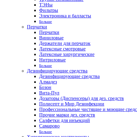
ТЭНы
Фильтры
Электроника и балласты
Больше
Перчатки
Перчатки
Виниловые
Держатели для перчаток
Латексные смотровые
Латексные хирургические
Нитриловые
Больше
Дезинфицирующие средства
Дезинфицирующие средства
Алмадез
Бозон
Вита-Пул
Дозаторы (Диспенсеры) для дез. средств
Полисепт и Мир Дезинфекции
Профессиональные чистящие и моющие средс
Прочие марки дез. средств
Салфетки для инъекций
Самарово
Больше
Хирургические инструменты