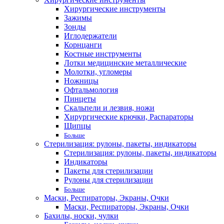
Хирургические инструменты
Зажимы
Зонды
Иглодержатели
Корнцанги
Костные инструменты
Лотки медицинские металлические
Молотки, угломеры
Ножницы
Офтальмология
Пинцеты
Скальпели и лезвия, ножи
Хирургические крючки, Распараторы
Щипцы
Больше
Стерилизация: рулоны, пакеты, индикаторы
Стерилизация: рулоны, пакеты, индикаторы
Индикаторы
Пакеты для стерилизации
Рулоны для стерилизации
Больше
Маски, Респираторы, Экраны, Очки
Маски, Респираторы, Экраны, Очки
Бахилы, носки, чулки