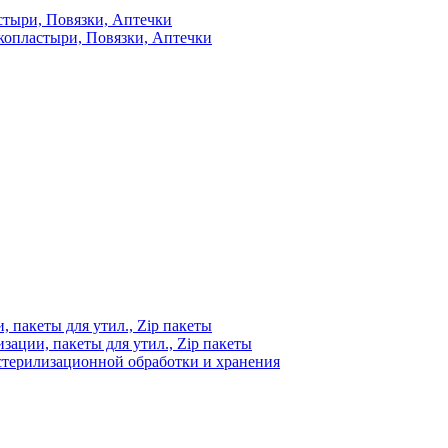
стыри, Повязки, Аптечки
копластыри, Повязки, Аптечки
 пакеты для утил., Zip пакеты
ации, пакеты для утил., Zip пакеты
стерилизационной обработки и хранения