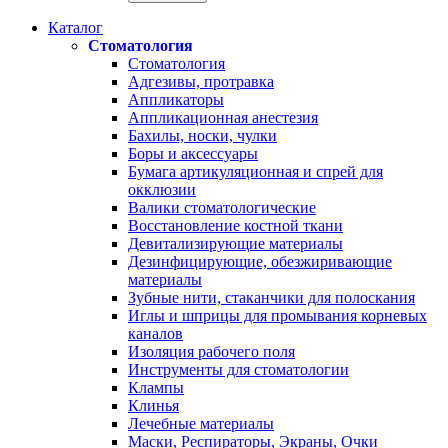
Каталог
Стоматология
Стоматология
Адгезивы, протравка
Аппликаторы
Аппликационная анестезия
Бахилы, носки, чулки
Боры и аксессуары
Бумага артикуляционная и спрей для
окклюзии
Валики стоматологические
Восстановление костной ткани
Девитализирующие материалы
Дезинфицирующие, обезжиривающие
материалы
Зубные нити, стаканчики для полоскания
Иглы и шприцы для промывания корневых
каналов
Изоляция рабочего поля
Инструменты для стоматологии
Клампы
Клинья
Лечебные материалы
Маски, Респираторы, Экраны, Очки