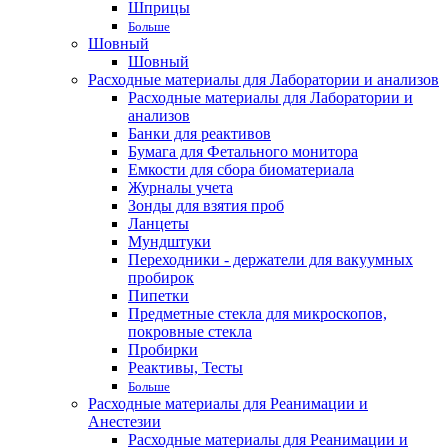
Шприцы
Больше
Шовный
Шовный
Расходные материалы для Лаборатории и анализов
Расходные материалы для Лаборатории и
анализов
Банки для реактивов
Бумага для Фетального монитора
Емкости для сбора биоматериала
Журналы учета
Зонды для взятия проб
Ланцеты
Мундштуки
Переходники - держатели для вакуумных
пробирок
Пипетки
Предметные стекла для микроскопов,
покровные стекла
Пробирки
Реактивы, Тесты
Больше
Расходные материалы для Реанимации и
Анестезии
Расходные материалы для Реанимации и