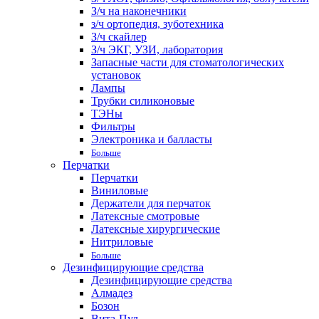
З/ч на наконечники
з/ч ортопедия, зуботехника
З/ч скайлер
З/ч ЭКГ, УЗИ, лаборатория
Запасные части для стоматологических
установок
Лампы
Трубки силиконовые
ТЭНы
Фильтры
Электроника и балласты
Больше
Перчатки
Перчатки
Виниловые
Держатели для перчаток
Латексные смотровые
Латексные хирургические
Нитриловые
Больше
Дезинфицирующие средства
Дезинфицирующие средства
Алмадез
Бозон
Вита-Пул