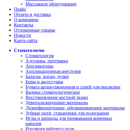
Массажное оборудование
Прайс
Оплата и доставка
О компании
Контакты
Отложенные товары
Новости
Карта сайта
Стоматология
Стоматология
Адгезивы, протравка
Аппликаторы
Аппликационная анестезия
Бахилы, носки, чулки
Боры и аксессуары
Бумага артикуляционная и спрей для окклюзии
Валики стоматологические
Восстановление костной ткани
Девитализирующие материалы
Дезинфицирующие, обезжиривающие материалы
Зубные нити, стаканчики для полоскания
Иглы и шприцы для промывания корневых
каналов
Изоляция рабочего поля