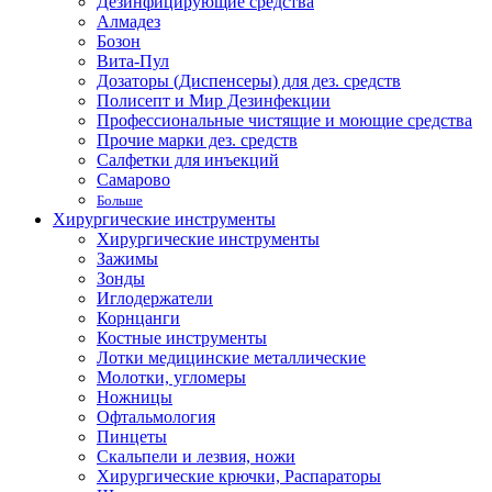
Дезинфицирующие средства
Алмадез
Бозон
Вита-Пул
Дозаторы (Диспенсеры) для дез. средств
Полисепт и Мир Дезинфекции
Профессиональные чистящие и моющие средства
Прочие марки дез. средств
Салфетки для инъекций
Самарово
Больше
Хирургические инструменты
Хирургические инструменты
Зажимы
Зонды
Иглодержатели
Корнцанги
Костные инструменты
Лотки медицинские металлические
Молотки, угломеры
Ножницы
Офтальмология
Пинцеты
Скальпели и лезвия, ножи
Хирургические крючки, Распараторы