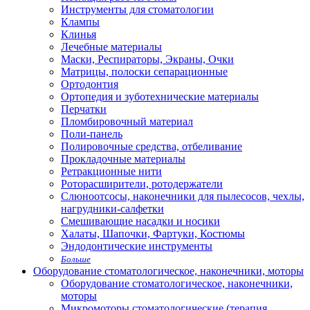
Инструменты для стоматологии
Клампы
Клинья
Лечебные материалы
Маски, Респираторы, Экраны, Очки
Матрицы, полоски сепарационные
Ортодонтия
Ортопедия и зуботехнические материалы
Перчатки
Пломбировочный материал
Поли-панель
Полировочные средства, отбеливание
Прокладочные материалы
Ретракционные нити
Роторасширители, ротодержатели
Слюноотсосы, наконечники для пылесосов, чехлы,
нагрудники-салфетки
Смешивающие насадки и носики
Халаты, Шапочки, Фартуки, Костюмы
Эндодонтические инструменты
Больше
Оборудование стоматологическое, наконечники, моторы
Оборудование стоматологическое, наконечники,
моторы
Микромоторы стоматологические (терапия,