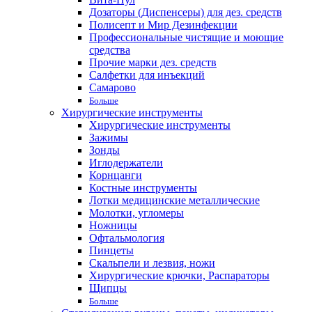
Дозаторы (Диспенсеры) для дез. средств
Полисепт и Мир Дезинфекции
Профессиональные чистящие и моющие
средства
Прочие марки дез. средств
Салфетки для инъекций
Самарово
Больше
Хирургические инструменты
Хирургические инструменты
Зажимы
Зонды
Иглодержатели
Корнцанги
Костные инструменты
Лотки медицинские металлические
Молотки, угломеры
Ножницы
Офтальмология
Пинцеты
Скальпели и лезвия, ножи
Хирургические крючки, Распараторы
Щипцы
Больше