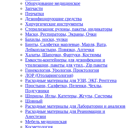
Оборудование медицинское
Запчасти
Перчатки
Дезинфицирующие средства
Хирургические инструменты
Стерилизация: рулоны, пакеты, индикаторы
Маски, Респираторы, Экраны, Очки
Бахилы, носки, чулки
Бинты, Салфетки марлевые, Марля, Вата,
Лейкопластыри, Повязки, Аптечки
Халаты, Шапочки, Фартуки, Костюмы
Емкости-контейнеры для дезинфекции и
утилизации, пакеты для утил., Zip пакеты
Гинекология, Урология, Проктология
ЛОР (Отоларингология)
Расходные материалы для УЗИ, ЭКГ, Рентгена
Простыни, Салфетки, Пеленки, Чехлы,
Подгузники
Шприцы, Иглы, Катетеры, Жгуты, Системы
Шовный
Расходные материалы для Лаборатории и анализов
Расходные материалы для Реанимации и
Анестезии
Мебель медицинская
Косметология