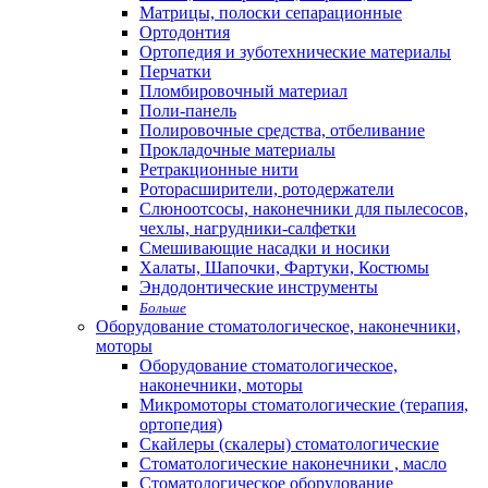
Матрицы, полоски сепарационные
Ортодонтия
Ортопедия и зуботехнические материалы
Перчатки
Пломбировочный материал
Поли-панель
Полировочные средства, отбеливание
Прокладочные материалы
Ретракционные нити
Роторасширители, ротодержатели
Слюноотсосы, наконечники для пылесосов,
чехлы, нагрудники-салфетки
Смешивающие насадки и носики
Халаты, Шапочки, Фартуки, Костюмы
Эндодонтические инструменты
Больше
Оборудование стоматологическое, наконечники,
моторы
Оборудование стоматологическое,
наконечники, моторы
Микромоторы стоматологические (терапия,
ортопедия)
Скайлеры (скалеры) стоматологические
Стоматологические наконечники , масло
Стоматологическое оборудование