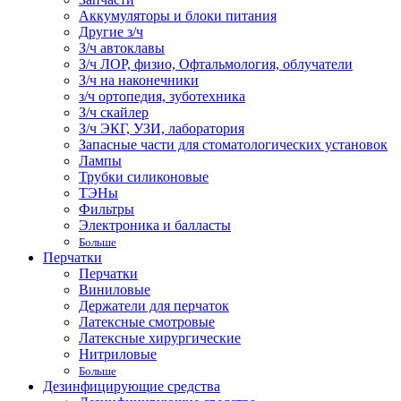
Аккумуляторы и блоки питания
Другие з/ч
З/ч автоклавы
З/ч ЛОР, физио, Офтальмология, облучатели
З/ч на наконечники
з/ч ортопедия, зуботехника
З/ч скайлер
З/ч ЭКГ, УЗИ, лаборатория
Запасные части для стоматологических установок
Лампы
Трубки силиконовые
ТЭНы
Фильтры
Электроника и балласты
Больше
Перчатки
Перчатки
Виниловые
Держатели для перчаток
Латексные смотровые
Латексные хирургические
Нитриловые
Больше
Дезинфицирующие средства