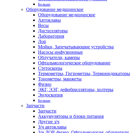
Больше
Оборудование медицинское
Оборудование медицинское
Автоклавы
Весы
Дистилляторы
Лаборатория
Лор
Мойки, Запечатывающие устройства
Насосы инфузионные
Облучатели, камеры
Офтальмологическое оборудование
Стетоскопы
Термометры, Гигрометры, Термоиндикаторы
Тонометры, манжеты
Физио
ЭКГ, ЭЭГ, дефибрилляторы, холтеры
Эндоскопия
Больше
Запчасти
Запчасти
Аккумуляторы и блоки питания
Другие з/ч
З/ч автоклавы
З/ч ЛОР, физио, Офтальмология, облучатели