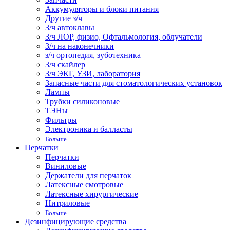
Аккумуляторы и блоки питания
Другие з/ч
З/ч автоклавы
З/ч ЛОР, физио, Офтальмология, облучатели
З/ч на наконечники
з/ч ортопедия, зуботехника
З/ч скайлер
З/ч ЭКГ, УЗИ, лаборатория
Запасные части для стоматологических установок
Лампы
Трубки силиконовые
ТЭНы
Фильтры
Электроника и балласты
Больше
Перчатки
Перчатки
Виниловые
Держатели для перчаток
Латексные смотровые
Латексные хирургические
Нитриловые
Больше
Дезинфицирующие средства