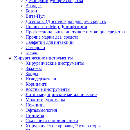
Дезинфицирующие средства
Алмадез
Бозон
Вита-Пул
Дозаторы (Диспенсеры) для дез. средств
Полисепт и Мир Дезинфекции
Профессиональные чистящие и моющие средства
Прочие марки дез. средств
Салфетки для инъекций
Самарово
Больше
Хирургические инструменты
Хирургические инструменты
Зажимы
Зонды
Иглодержатели
Корнцанги
Костные инструменты
Лотки медицинские металлические
Молотки, угломеры
Ножницы
Офтальмология
Пинцеты
Скальпели и лезвия, ножи
Хирургические крючки, Распараторы