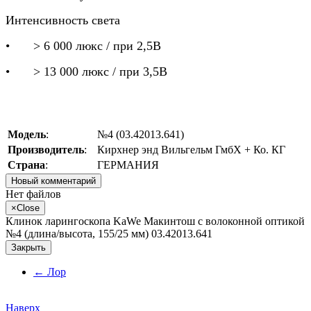
Интенсивность света
•
> 6 000 люкс / при 2,5B
•
> 13 000 люкс / при 3,5B
Модель
:
№4 (03.42013.641)
Производитель
:
Кирхнер энд Вильгельм ГмбХ + Ко. КГ
Страна
:
ГЕРМАНИЯ
Новый комментарий
Нет файлов
×
Close
Клинок ларингоскопа KaWe Макинтош с волоконной оптикой
№4 (длина/высота, 155/25 мм) 03.42013.641
Закрыть
←
Лор
Наверх