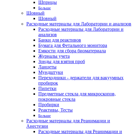
Шприцы
Больше
Шовный
Шовный
Расходные материалы для Лаборатории и анализов
Расходные материалы для Лаборатории и
анализов
Банки для реактивов
Бумага для Фетального монитора
Емкости для сбора биоматериала
Журналы учета
Зонды для взятия проб
Ланцеты
Мундштуки
Переходники - держатели для вакуумных
пробирок
Пипетки
Предметные стекла для микроскопов,
покровные стекла
Пробирки
Реактивы, Тесты
Больше
Расходные материалы для Реанимации и
Анестезии
Расходные материалы для Реанимации и