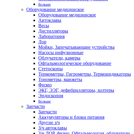
Больше
Оборудование медицинское
Оборудование медицинское
Автоклавы
Весы
Дистилляторы
Лаборатория
Лор
Мойки, Запечатывающие устройства
Насосы инфузионные
Облучатели, камеры
Офтальмологическое оборудование
Стетоскопы
Термометры, Гигрометры, Термоиндикаторы
Тонометры, манжеты
Физио
ЭКГ, ЭЭГ, дефибрилляторы, холтеры
Эндоскопия
Больше
Запчасти
Запчасти
Аккумуляторы и блоки питания
Другие з/ч
З/ч автоклавы
З/ч ЛОР, физио, Офтальмология, облучатели