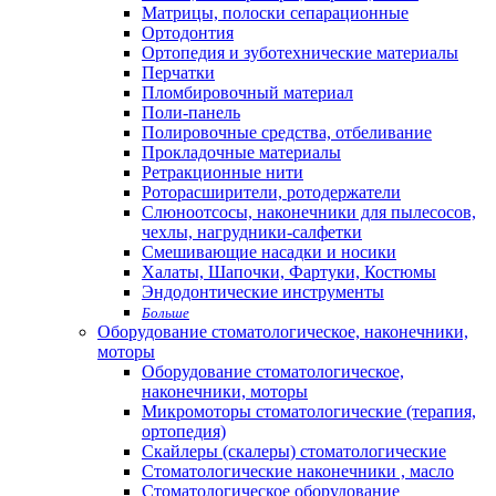
Матрицы, полоски сепарационные
Ортодонтия
Ортопедия и зуботехнические материалы
Перчатки
Пломбировочный материал
Поли-панель
Полировочные средства, отбеливание
Прокладочные материалы
Ретракционные нити
Роторасширители, ротодержатели
Слюноотсосы, наконечники для пылесосов,
чехлы, нагрудники-салфетки
Смешивающие насадки и носики
Халаты, Шапочки, Фартуки, Костюмы
Эндодонтические инструменты
Больше
Оборудование стоматологическое, наконечники,
моторы
Оборудование стоматологическое,
наконечники, моторы
Микромоторы стоматологические (терапия,
ортопедия)
Скайлеры (скалеры) стоматологические
Стоматологические наконечники , масло
Стоматологическое оборудование