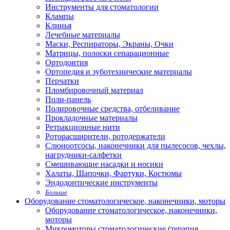
Инструменты для стоматологии
Клампы
Клинья
Лечебные материалы
Маски, Респираторы, Экраны, Очки
Матрицы, полоски сепарационные
Ортодонтия
Ортопедия и зуботехнические материалы
Перчатки
Пломбировочный материал
Поли-панель
Полировочные средства, отбеливание
Прокладочные материалы
Ретракционные нити
Роторасширители, ротодержатели
Слюноотсосы, наконечники для пылесосов, чехлы,
нагрудники-салфетки
Смешивающие насадки и носики
Халаты, Шапочки, Фартуки, Костюмы
Эндодонтические инструменты
Больше
Оборудование стоматологическое, наконечники, моторы
Оборудование стоматологическое, наконечники,
моторы
Микромоторы стоматологические (терапия,