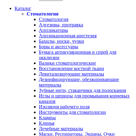
Каталог
Стоматология
Стоматология
Адгезивы, протравка
Аппликаторы
Аппликационная анестезия
Бахилы, носки, чулки
Боры и аксессуары
Бумага артикуляционная и спрей для
окклюзии
Валики стоматологические
Восстановление костной ткани
Девитализирующие материалы
Дезинфицирующие, обезжиривающие
материалы
Зубные нити, стаканчики для полоскания
Иглы и шприцы для промывания корневых
каналов
Изоляция рабочего поля
Инструменты для стоматологии
Клампы
Клинья
Лечебные материалы
Маски, Респираторы, Экраны, Очки