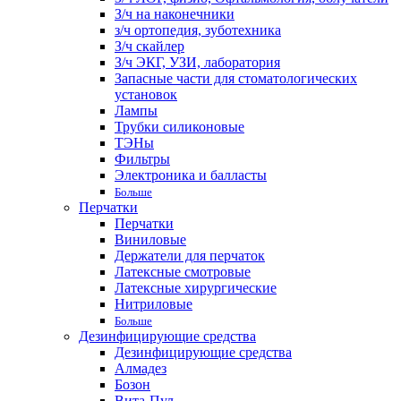
З/ч на наконечники
з/ч ортопедия, зуботехника
З/ч скайлер
З/ч ЭКГ, УЗИ, лаборатория
Запасные части для стоматологических
установок
Лампы
Трубки силиконовые
ТЭНы
Фильтры
Электроника и балласты
Больше
Перчатки
Перчатки
Виниловые
Держатели для перчаток
Латексные смотровые
Латексные хирургические
Нитриловые
Больше
Дезинфицирующие средства
Дезинфицирующие средства
Алмадез
Бозон
Вита-Пул