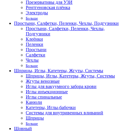
Презервативы для УЗИ
Рентгеновская плёнка
Электроды
Больше
Простыни, Салфетки, Пеленки, Чехлы, Подгузники
Простыни, Салфетки, Пеленки, Чехлы,
Подгузники
Клеёнки
Пеленки
Простыни
Салфетки
Чехлы
Больше
Шприцы, Иглы, Катетеры, Жгуты, Системы
Шприцы, Иглы, Катетеры, Жгуты, Системы
Жгуты венозные
Иглы для вакуумного забора крови
Иглы инъекционные
Иглы спинальные
Канюли
Катетеры, Иглы-бабочки
Системы для внутривенных вливаний
Шприцы
Больше
Шовный