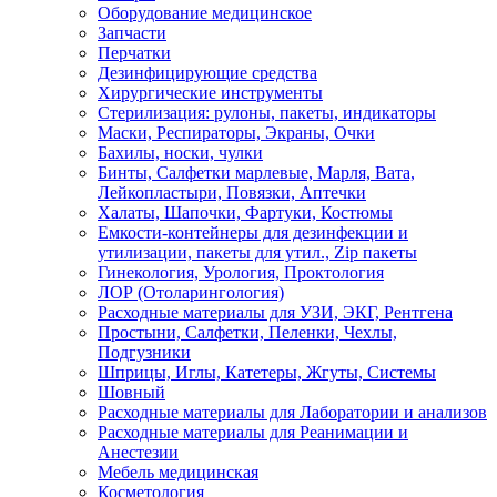
Оборудование медицинское
Запчасти
Перчатки
Дезинфицирующие средства
Хирургические инструменты
Стерилизация: рулоны, пакеты, индикаторы
Маски, Респираторы, Экраны, Очки
Бахилы, носки, чулки
Бинты, Салфетки марлевые, Марля, Вата,
Лейкопластыри, Повязки, Аптечки
Халаты, Шапочки, Фартуки, Костюмы
Емкости-контейнеры для дезинфекции и
утилизации, пакеты для утил., Zip пакеты
Гинекология, Урология, Проктология
ЛОР (Отоларингология)
Расходные материалы для УЗИ, ЭКГ, Рентгена
Простыни, Салфетки, Пеленки, Чехлы,
Подгузники
Шприцы, Иглы, Катетеры, Жгуты, Системы
Шовный
Расходные материалы для Лаборатории и анализов
Расходные материалы для Реанимации и
Анестезии
Мебель медицинская
Косметология