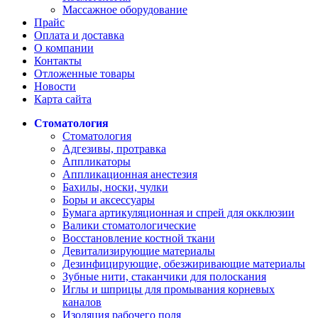
Массажное оборудование
Прайс
Оплата и доставка
О компании
Контакты
Отложенные товары
Новости
Карта сайта
Стоматология
Стоматология
Адгезивы, протравка
Аппликаторы
Аппликационная анестезия
Бахилы, носки, чулки
Боры и аксессуары
Бумага артикуляционная и спрей для окклюзии
Валики стоматологические
Восстановление костной ткани
Девитализирующие материалы
Дезинфицирующие, обезжиривающие материалы
Зубные нити, стаканчики для полоскания
Иглы и шприцы для промывания корневых
каналов
Изоляция рабочего поля