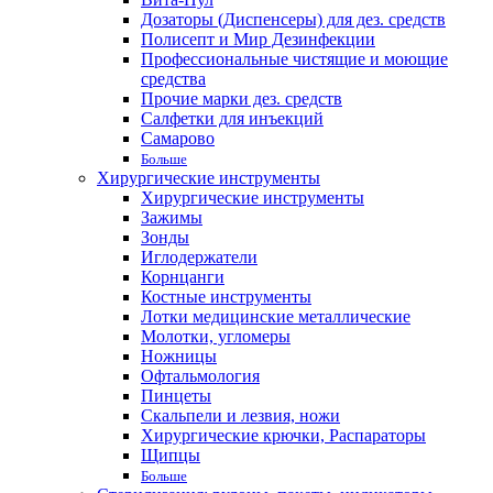
Дозаторы (Диспенсеры) для дез. средств
Полисепт и Мир Дезинфекции
Профессиональные чистящие и моющие
средства
Прочие марки дез. средств
Салфетки для инъекций
Самарово
Больше
Хирургические инструменты
Хирургические инструменты
Зажимы
Зонды
Иглодержатели
Корнцанги
Костные инструменты
Лотки медицинские металлические
Молотки, угломеры
Ножницы
Офтальмология
Пинцеты
Скальпели и лезвия, ножи
Хирургические крючки, Распараторы
Щипцы
Больше