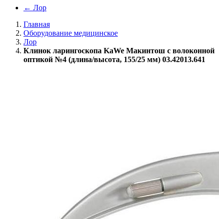
←
Лор
Главная
Оборудование медицинское
Лор
Клинок ларингоскопа KaWe Макинтош с волоконной
оптикой №4 (длина/высота, 155/25 мм) 03.42013.641