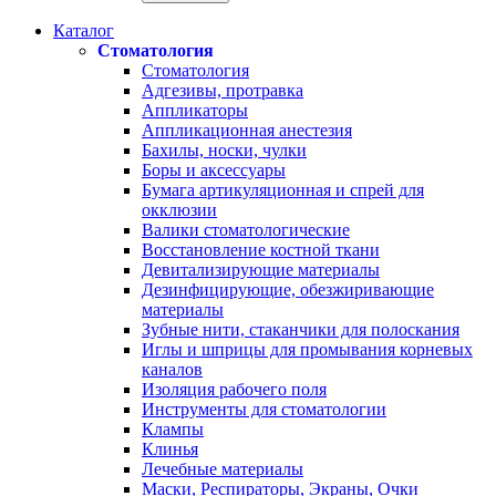
Каталог
Стоматология
Стоматология
Адгезивы, протравка
Аппликаторы
Аппликационная анестезия
Бахилы, носки, чулки
Боры и аксессуары
Бумага артикуляционная и спрей для
окклюзии
Валики стоматологические
Восстановление костной ткани
Девитализирующие материалы
Дезинфицирующие, обезжиривающие
материалы
Зубные нити, стаканчики для полоскания
Иглы и шприцы для промывания корневых
каналов
Изоляция рабочего поля
Инструменты для стоматологии
Клампы
Клинья
Лечебные материалы
Маски, Респираторы, Экраны, Очки