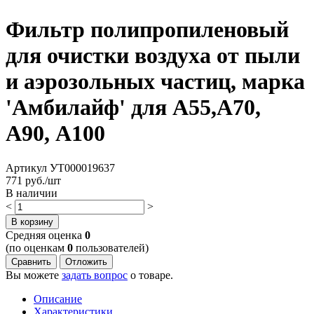
Фильтр полипропиленовый
для очистки воздуха от пыли
и аэрозольных частиц, марка
'Амбилайф' для А55,А70,
А90, А100
Артикул
УТ000019637
771
руб./шт
В наличии
<
>
В корзину
Cредняя оценка
0
(по оценкам
0
пользователей)
Сравнить
Отложить
Вы можете
задать вопрос
о товаре.
Описание
Характеристики