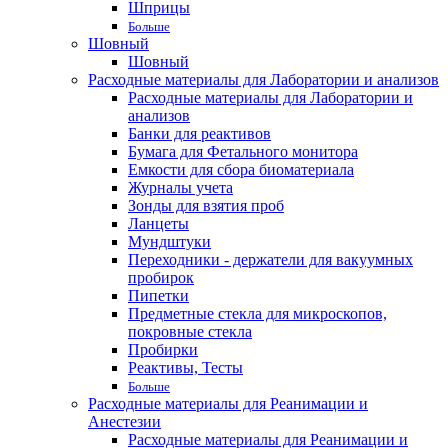
Шприцы
Больше
Шовный
Шовный
Расходные материалы для Лаборатории и анализов
Расходные материалы для Лаборатории и
анализов
Банки для реактивов
Бумага для Фетального монитора
Емкости для сбора биоматериала
Журналы учета
Зонды для взятия проб
Ланцеты
Мундштуки
Переходники - держатели для вакуумных
пробирок
Пипетки
Предметные стекла для микроскопов,
покровные стекла
Пробирки
Реактивы, Тесты
Больше
Расходные материалы для Реанимации и
Анестезии
Расходные материалы для Реанимации и