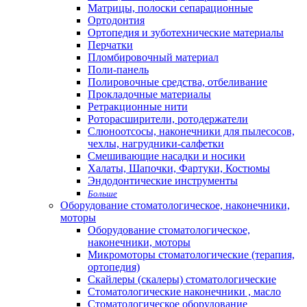
Матрицы, полоски сепарационные
Ортодонтия
Ортопедия и зуботехнические материалы
Перчатки
Пломбировочный материал
Поли-панель
Полировочные средства, отбеливание
Прокладочные материалы
Ретракционные нити
Роторасширители, ротодержатели
Слюноотсосы, наконечники для пылесосов,
чехлы, нагрудники-салфетки
Смешивающие насадки и носики
Халаты, Шапочки, Фартуки, Костюмы
Эндодонтические инструменты
Больше
Оборудование стоматологическое, наконечники,
моторы
Оборудование стоматологическое,
наконечники, моторы
Микромоторы стоматологические (терапия,
ортопедия)
Скайлеры (скалеры) стоматологические
Стоматологические наконечники , масло
Стоматологическое оборудование