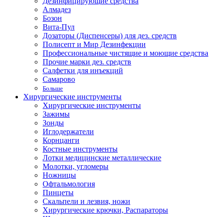
Дезинфицирующие средства
Алмадез
Бозон
Вита-Пул
Дозаторы (Диспенсеры) для дез. средств
Полисепт и Мир Дезинфекции
Профессиональные чистящие и моющие средства
Прочие марки дез. средств
Салфетки для инъекций
Самарово
Больше
Хирургические инструменты
Хирургические инструменты
Зажимы
Зонды
Иглодержатели
Корнцанги
Костные инструменты
Лотки медицинские металлические
Молотки, угломеры
Ножницы
Офтальмология
Пинцеты
Скальпели и лезвия, ножи
Хирургические крючки, Распараторы