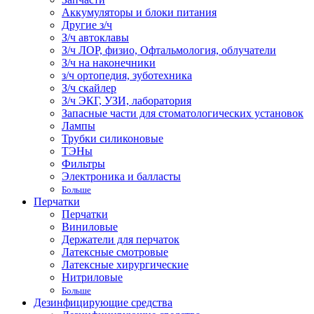
Аккумуляторы и блоки питания
Другие з/ч
З/ч автоклавы
З/ч ЛОР, физио, Офтальмология, облучатели
З/ч на наконечники
з/ч ортопедия, зуботехника
З/ч скайлер
З/ч ЭКГ, УЗИ, лаборатория
Запасные части для стоматологических установок
Лампы
Трубки силиконовые
ТЭНы
Фильтры
Электроника и балласты
Больше
Перчатки
Перчатки
Виниловые
Держатели для перчаток
Латексные смотровые
Латексные хирургические
Нитриловые
Больше
Дезинфицирующие средства