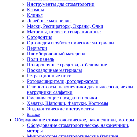
Инструменты для стоматологии
Клампы
Клинья
Лечебные материалы
Маски, Респираторы, Экраны, Очки
Матрицы, полоски сепарационные
Ортодонтия
Ортопедия и зуботехнические материалы
Перчатки
Пломбировочный материал
Поли-панель
Полировочные средства, отбеливание
Прокладочные материалы
Ретракционные нити
Роторасширители, ротодержатели
Слюноотсосы, наконечники для пылесосов, чехлы,
нагрудники-салфетки
Смешивающие насадки и носики
Халаты, Шапочки, Фартуки, Костюмы
Эндодонтические инструменты
Больше
Оборудование стоматологическое, наконечники, моторы
Оборудование стоматологическое, наконечники,
моторы
Микромоторы стоматологические (терапия,