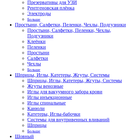
Презервативы для УЗИ
Рентгеновская плёнка
Электроды
Больше
Простыни, Салфетки, Пеленки, Чехлы, Подгузники
Простыни, Салфетки, Пеленки, Чехлы,
Подгузники
Клеёнки
Пеленки
Простыни
Салфетки
Чехлы
Больше
Шприцы, Иглы, Катетеры, Жгуты, Системы
Шприцы, Иглы, Катетеры, Жгуты, Системы
Жгуты венозные
Иглы для вакуумного забора крови
Иглы инъекционные
Иглы спинальные
Канюли
Катетеры, Иглы-бабочки
Системы для внутривенных вливаний
Шприцы
Больше
Шовный