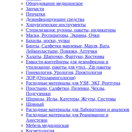
Оборудование медицинское
Запчасти
Перчатки
Дезинфицирующие средства
Хирургические инструменты
Стерилизация: рулоны, пакеты, индикаторы
Маски, Респираторы, Экраны, Очки
Бахилы, носки, чулки
Бинты, Салфетки марлевые, Марля, Вата,
Лейкопластыри, Повязки, Аптечки
Халаты, Шапочки, Фартуки, Костюмы
Емкости-контейнеры для дезинфекции и
утилизации, пакеты для утил., Zip пакеты
Гинекология, Урология, Проктология
ЛОР (Отоларингология)
Расходные материалы для УЗИ, ЭКГ, Рентгена
Простыни, Салфетки, Пеленки, Чехлы,
Подгузники
Шприцы, Иглы, Катетеры, Жгуты, Системы
Шовный
Расходные материалы для Лаборатории и анализов
Расходные материалы для Реанимации и
Анестезии
Мебель медицинская
Косметология