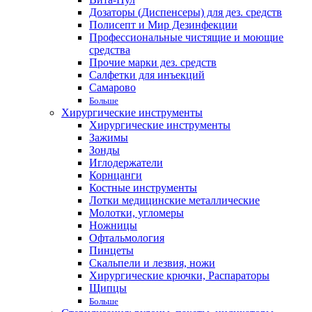
Дозаторы (Диспенсеры) для дез. средств
Полисепт и Мир Дезинфекции
Профессиональные чистящие и моющие
средства
Прочие марки дез. средств
Салфетки для инъекций
Самарово
Больше
Хирургические инструменты
Хирургические инструменты
Зажимы
Зонды
Иглодержатели
Корнцанги
Костные инструменты
Лотки медицинские металлические
Молотки, угломеры
Ножницы
Офтальмология
Пинцеты
Скальпели и лезвия, ножи
Хирургические крючки, Распараторы
Щипцы
Больше