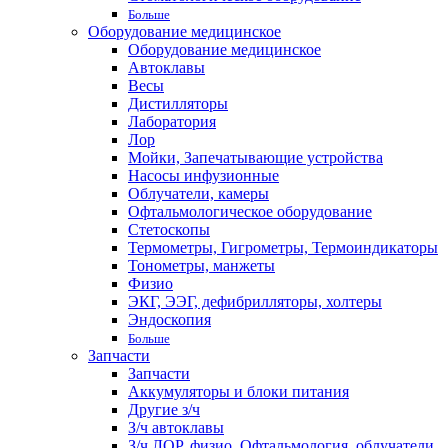
Больше
Оборудование медицинское
Оборудование медицинское
Автоклавы
Весы
Дистилляторы
Лаборатория
Лор
Мойки, Запечатывающие устройства
Насосы инфузионные
Облучатели, камеры
Офтальмологическое оборудование
Стетоскопы
Термометры, Гигрометры, Термоиндикаторы
Тонометры, манжеты
Физио
ЭКГ, ЭЭГ, дефибрилляторы, холтеры
Эндоскопия
Больше
Запчасти
Запчасти
Аккумуляторы и блоки питания
Другие з/ч
З/ч автоклавы
З/ч ЛОР, физио, Офтальмология, облучатели