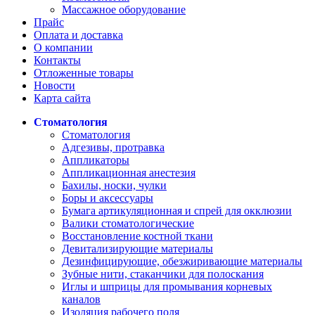
Массажное оборудование
Прайс
Оплата и доставка
О компании
Контакты
Отложенные товары
Новости
Карта сайта
Стоматология
Стоматология
Адгезивы, протравка
Аппликаторы
Аппликационная анестезия
Бахилы, носки, чулки
Боры и аксессуары
Бумага артикуляционная и спрей для окклюзии
Валики стоматологические
Восстановление костной ткани
Девитализирующие материалы
Дезинфицирующие, обезжиривающие материалы
Зубные нити, стаканчики для полоскания
Иглы и шприцы для промывания корневых
каналов
Изоляция рабочего поля