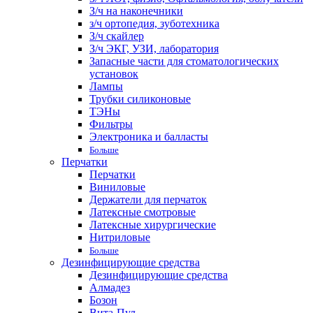
З/ч на наконечники
з/ч ортопедия, зуботехника
З/ч скайлер
З/ч ЭКГ, УЗИ, лаборатория
Запасные части для стоматологических
установок
Лампы
Трубки силиконовые
ТЭНы
Фильтры
Электроника и балласты
Больше
Перчатки
Перчатки
Виниловые
Держатели для перчаток
Латексные смотровые
Латексные хирургические
Нитриловые
Больше
Дезинфицирующие средства
Дезинфицирующие средства
Алмадез
Бозон
Вита-Пул