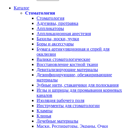
Каталог
Стоматология
Стоматология
Адгезивы, протравка
Аппликаторы
Аппликационная анестезия
Бахилы, носки, чулки
Боры и аксессуары
Бумага артикуляционная и спрей для
окклюзии
Валики стоматологические
Восстановление костной ткани
Девитализирующие материалы
Дезинфицирующие, обезжиривающие
материалы
Зубные нити, стаканчики для полоскания
Иглы и шприцы для промывания корневых
каналов
Изоляция рабочего поля
Инструменты для стоматологии
Клампы
Клинья
Лечебные материалы
Маски, Респираторы, Экраны, Очки