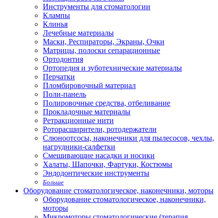
Инструменты для стоматологии
Клампы
Клинья
Лечебные материалы
Маски, Респираторы, Экраны, Очки
Матрицы, полоски сепарационные
Ортодонтия
Ортопедия и зуботехнические материалы
Перчатки
Пломбировочный материал
Поли-панель
Полировочные средства, отбеливание
Прокладочные материалы
Ретракционные нити
Роторасширители, ротодержатели
Слюноотсосы, наконечники для пылесосов, чехлы,
нагрудники-салфетки
Смешивающие насадки и носики
Халаты, Шапочки, Фартуки, Костюмы
Эндодонтические инструменты
Больше
Оборудование стоматологическое, наконечники, моторы
Оборудование стоматологическое, наконечники,
моторы
Микромоторы стоматологические (терапия,