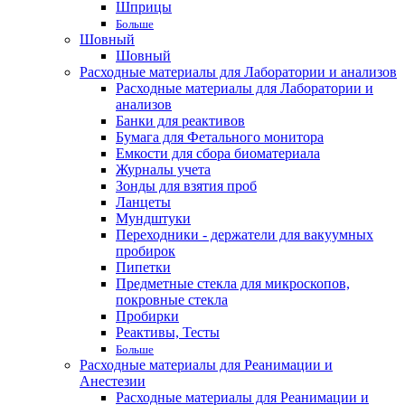
Шприцы
Больше
Шовный
Шовный
Расходные материалы для Лаборатории и анализов
Расходные материалы для Лаборатории и
анализов
Банки для реактивов
Бумага для Фетального монитора
Емкости для сбора биоматериала
Журналы учета
Зонды для взятия проб
Ланцеты
Мундштуки
Переходники - держатели для вакуумных
пробирок
Пипетки
Предметные стекла для микроскопов,
покровные стекла
Пробирки
Реактивы, Тесты
Больше
Расходные материалы для Реанимации и
Анестезии
Расходные материалы для Реанимации и