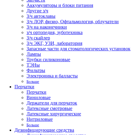
Аккумуляторы и блоки питания
Другие з/ч
З/ч автоклавы
З/ч ЛОР, физио, Офтальмология, облучатели
З/ч на наконечники
з/ч ортопедия, зуботехника
З/ч скайлер
З/ч ЭКГ, УЗИ, лаборатория
Запасные части для стоматологических установок
Лампы
Трубки силиконовые
ТЭНы
Фильтры
Электроника и балласты
Больше
Перчатки
Перчатки
Виниловые
Держатели для перчаток
Латексные смотровые
Латексные хирургические
Нитриловые
Больше
Дезинфицирующие средства