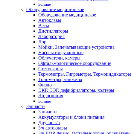
Больше
Оборудование медицинское
Оборудование медицинское
Автоклавы
Весы
Дистилляторы
Лаборатория
Лор
Мойки, Запечатывающие устройства
Насосы инфузионные
Облучатели, камеры
Офтальмологическое оборудование
Стетоскопы
Термометры, Гигрометры, Термоиндикаторы
Тонометры, манжеты
Физио
ЭКГ, ЭЭГ, дефибрилляторы, холтеры
Эндоскопия
Больше
Запчасти
Запчасти
Аккумуляторы и блоки питания
Другие з/ч
З/ч автоклавы
З/ч ЛОР, физио, Офтальмология, облучатели