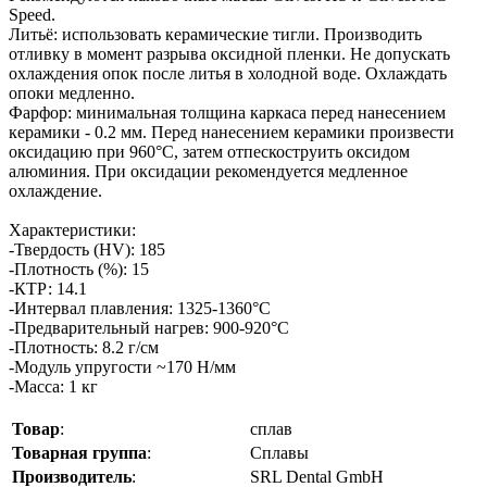
Speed.
Литьё: использовать керамические тигли. Производить
отливку в момент разрыва оксидной пленки. Не допускать
охлаждения опок после литья в холодной воде. Охлаждать
опоки медленно.
Фарфор: минимальная толщина каркаса перед нанесением
керамики - 0.2 мм. Перед нанесением керамики произвести
оксидацию при 960°С, затем отпескоструить оксидом
алюминия. При оксидации рекомендуется медленное
охлаждение.
Характеристики:
-Твердость (HV): 185
-Плотность (%): 15
-КТР: 14.1
-Интервал плавления: 1325-1360°С
-Предварительный нагрев: 900-920°С
-Плотность: 8.2 г/см
-Модуль упругости ~170 Н/мм
-Масса: 1 кг
Товар
:
сплав
Товарная группа
:
Сплавы
Производитель
:
SRL Dental GmbH