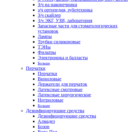
З/ч на наконечники
з/ч ортопедия, зуботехника
З/ч скайлер
З/ч ЭКГ, УЗИ, лаборатория
Запасные части для стоматологических
установок
Лампы
Трубки силиконовые
ТЭНы
Фильтры
Электроника и балласты
Больше
Перчатки
Перчатки
Виниловые
Держатели для перчаток
Латексные смотровые
Латексные хирургические
Нитриловые
Больше
Дезинфицирующие средства
Дезинфицирующие средства
Алмадез
Бозон
Вита-Пул