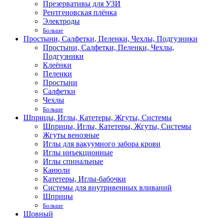
Презервативы для УЗИ
Рентгеновская плёнка
Электроды
Больше
Простыни, Салфетки, Пеленки, Чехлы, Подгузники
Простыни, Салфетки, Пеленки, Чехлы,
Подгузники
Клеёнки
Пеленки
Простыни
Салфетки
Чехлы
Больше
Шприцы, Иглы, Катетеры, Жгуты, Системы
Шприцы, Иглы, Катетеры, Жгуты, Системы
Жгуты венозные
Иглы для вакуумного забора крови
Иглы инъекционные
Иглы спинальные
Канюли
Катетеры, Иглы-бабочки
Системы для внутривенных вливаний
Шприцы
Больше
Шовный