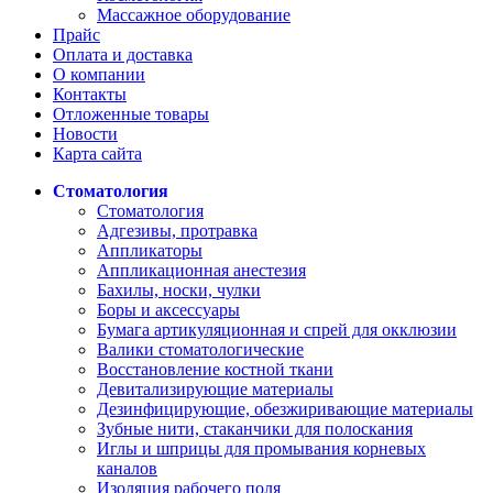
Массажное оборудование
Прайс
Оплата и доставка
О компании
Контакты
Отложенные товары
Новости
Карта сайта
Стоматология
Стоматология
Адгезивы, протравка
Аппликаторы
Аппликационная анестезия
Бахилы, носки, чулки
Боры и аксессуары
Бумага артикуляционная и спрей для окклюзии
Валики стоматологические
Восстановление костной ткани
Девитализирующие материалы
Дезинфицирующие, обезжиривающие материалы
Зубные нити, стаканчики для полоскания
Иглы и шприцы для промывания корневых
каналов
Изоляция рабочего поля