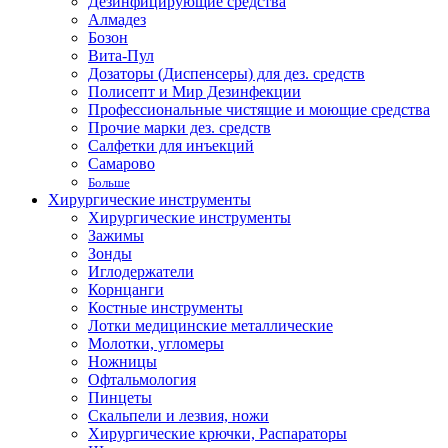
Дезинфицирующие средства
Алмадез
Бозон
Вита-Пул
Дозаторы (Диспенсеры) для дез. средств
Полисепт и Мир Дезинфекции
Профессиональные чистящие и моющие средства
Прочие марки дез. средств
Салфетки для инъекций
Самарово
Больше
Хирургические инструменты
Хирургические инструменты
Зажимы
Зонды
Иглодержатели
Корнцанги
Костные инструменты
Лотки медицинские металлические
Молотки, угломеры
Ножницы
Офтальмология
Пинцеты
Скальпели и лезвия, ножи
Хирургические крючки, Распараторы