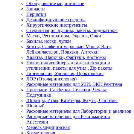
Оборудование медицинское
Запчасти
Перчатки
Дезинфицирующие средства
Хирургические инструменты
Стерилизация: рулоны, пакеты, индикаторы
Маски, Респираторы, Экраны, Очки
Бахилы, носки, чулки
Бинты, Салфетки марлевые, Марля, Вата,
Лейкопластыри, Повязки, Аптечки
Халаты, Шапочки, Фартуки, Костюмы
Емкости-контейнеры для дезинфекции и
утилизации, пакеты для утил., Zip пакеты
Гинекология, Урология, Проктология
ЛОР (Отоларингология)
Расходные материалы для УЗИ, ЭКГ, Рентгена
Простыни, Салфетки, Пеленки, Чехлы,
Подгузники
Шприцы, Иглы, Катетеры, Жгуты, Системы
Шовный
Расходные материалы для Лаборатории и анализов
Расходные материалы для Реанимации и
Анестезии
Мебель медицинская
Косметология