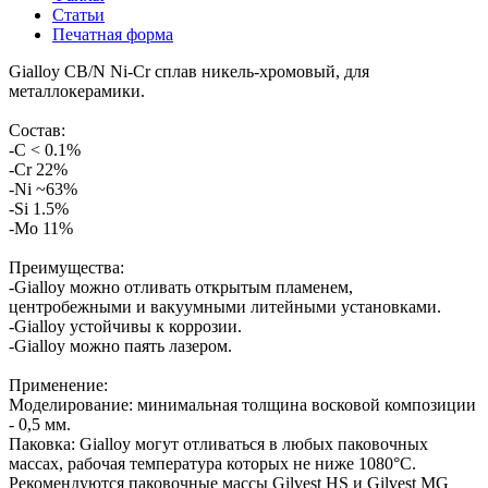
Статьи
Печатная форма
Gialloy CB/N Ni-Cr сплав никель-хромовый, для
металлокерамики.
Состав:
-C < 0.1%
-Cr 22%
-Ni ~63%
-Si 1.5%
-Mo 11%
Преимущества:
-Gialloy можно отливать открытым пламенем,
центробежными и вакуумными литейными установками.
-Gialloy устойчивы к коррозии.
-Gialloy можно паять лазером.
Применение:
Моделирование: минимальная толщина восковой композиции
- 0,5 мм.
Паковка: Gialloy могут отливаться в любых паковочных
массах, рабочая температура которых не ниже 1080°С.
Рекомендуются паковочные массы Gilvest HS и Gilvest MG