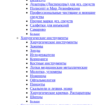
Дозаторы (Диспенсеры) для дез. средств
Полисепт и Мир Дезинфекции
Профессиональные чистящие и моющие
средства
Прочие марки дез. средств
Салфетки для инъекций
Самарово
Больше
Хирургические инструменты
Хирургические инструменты
Зажимы
Зонды
Иглодержатели
Корнцанги
Костные инструменты
Лотки медицинские металлические
Молотки, угломеры
Ножницы
Офтальмология
Пинцеты
Скальпели и лезвия, ножи
Хирургические крючки, Распараторы
Щипцы
Больше