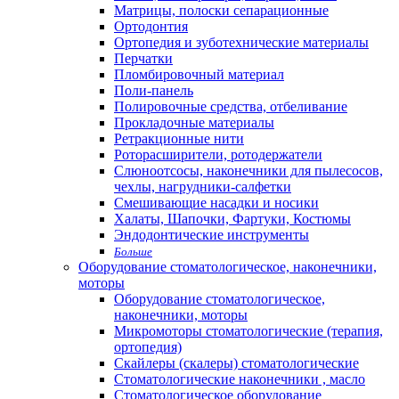
Матрицы, полоски сепарационные
Ортодонтия
Ортопедия и зуботехнические материалы
Перчатки
Пломбировочный материал
Поли-панель
Полировочные средства, отбеливание
Прокладочные материалы
Ретракционные нити
Роторасширители, ротодержатели
Слюноотсосы, наконечники для пылесосов,
чехлы, нагрудники-салфетки
Смешивающие насадки и носики
Халаты, Шапочки, Фартуки, Костюмы
Эндодонтические инструменты
Больше
Оборудование стоматологическое, наконечники,
моторы
Оборудование стоматологическое,
наконечники, моторы
Микромоторы стоматологические (терапия,
ортопедия)
Скайлеры (скалеры) стоматологические
Стоматологические наконечники , масло
Стоматологическое оборудование