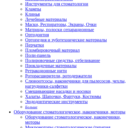
Инструменты для стоматологии
Клампы
Клинья
Лечебные материалы
Маски, Респираторы, Экраны, Очки
Матрицы, полоски сепарационные
Ортодонтия
Ортопедия и зуботехнические материалы
Перчатки
Пломбировочный материал
Поли-панель
Полировочные средства, отбеливание
Прокладочные материалы
Ретракционные нити
Роторасширители, ротодержатели
Слюноотсосы, наконечники для пылесосов, чехлы,
нагрудники-салфетки
Смешивающие насадки и носики
Халаты, Шапочки, Фартуки, Костюмы
Эндодонтические инструменты
Больше
Оборудование стоматологическое, наконечники, моторы
Оборудование стоматологическое, наконечники,
моторы
Микромоторы стоматологические (терапия,