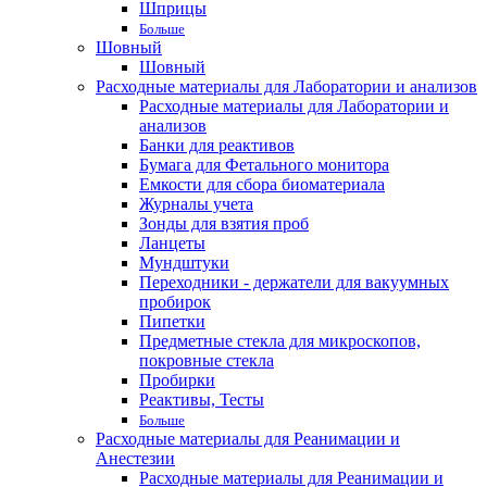
Шприцы
Больше
Шовный
Шовный
Расходные материалы для Лаборатории и анализов
Расходные материалы для Лаборатории и
анализов
Банки для реактивов
Бумага для Фетального монитора
Емкости для сбора биоматериала
Журналы учета
Зонды для взятия проб
Ланцеты
Мундштуки
Переходники - держатели для вакуумных
пробирок
Пипетки
Предметные стекла для микроскопов,
покровные стекла
Пробирки
Реактивы, Тесты
Больше
Расходные материалы для Реанимации и
Анестезии
Расходные материалы для Реанимации и