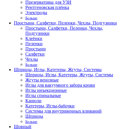
Презервативы для УЗИ
Рентгеновская плёнка
Электроды
Больше
Простыни, Салфетки, Пеленки, Чехлы, Подгузники
Простыни, Салфетки, Пеленки, Чехлы,
Подгузники
Клеёнки
Пеленки
Простыни
Салфетки
Чехлы
Больше
Шприцы, Иглы, Катетеры, Жгуты, Системы
Шприцы, Иглы, Катетеры, Жгуты, Системы
Жгуты венозные
Иглы для вакуумного забора крови
Иглы инъекционные
Иглы спинальные
Канюли
Катетеры, Иглы-бабочки
Системы для внутривенных вливаний
Шприцы
Больше
Шовный