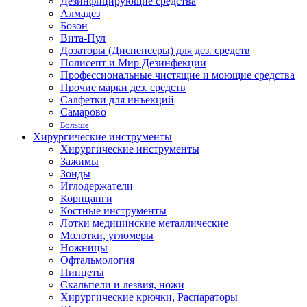
Дезинфицирующие средства
Алмадез
Бозон
Вита-Пул
Дозаторы (Диспенсеры) для дез. средств
Полисепт и Мир Дезинфекции
Профессиональные чистящие и моющие средства
Прочие марки дез. средств
Салфетки для инъекций
Самарово
Больше
Хирургические инструменты
Хирургические инструменты
Зажимы
Зонды
Иглодержатели
Корнцанги
Костные инструменты
Лотки медицинские металлические
Молотки, угломеры
Ножницы
Офтальмология
Пинцеты
Скальпели и лезвия, ножи
Хирургические крючки, Распараторы