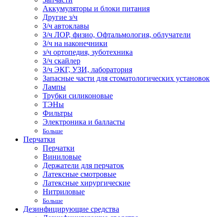
Аккумуляторы и блоки питания
Другие з/ч
З/ч автоклавы
З/ч ЛОР, физио, Офтальмология, облучатели
З/ч на наконечники
з/ч ортопедия, зуботехника
З/ч скайлер
З/ч ЭКГ, УЗИ, лаборатория
Запасные части для стоматологических установок
Лампы
Трубки силиконовые
ТЭНы
Фильтры
Электроника и балласты
Больше
Перчатки
Перчатки
Виниловые
Держатели для перчаток
Латексные смотровые
Латексные хирургические
Нитриловые
Больше
Дезинфицирующие средства