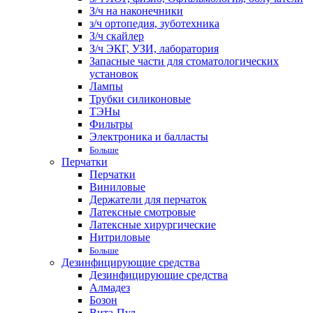
З/ч на наконечники
з/ч ортопедия, зуботехника
З/ч скайлер
З/ч ЭКГ, УЗИ, лаборатория
Запасные части для стоматологических
установок
Лампы
Трубки силиконовые
ТЭНы
Фильтры
Электроника и балласты
Больше
Перчатки
Перчатки
Виниловые
Держатели для перчаток
Латексные смотровые
Латексные хирургические
Нитриловые
Больше
Дезинфицирующие средства
Дезинфицирующие средства
Алмадез
Бозон
Вита-Пул