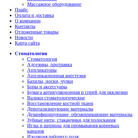
Массажное оборудование
Прайс
Оплата и доставка
О компании
Контакты
Отложенные товары
Новости
Карта сайта
Стоматология
Стоматология
Адгезивы, протравка
Аппликаторы
Аппликационная анестезия
Бахилы, носки, чулки
Боры и аксессуары
Бумага артикуляционная и спрей для окклюзии
Валики стоматологические
Восстановление костной ткани
Девитализирующие материалы
Дезинфицирующие, обезжиривающие материалы
Зубные нити, стаканчики для полоскания
Иглы и шприцы для промывания корневых
каналов
Изоляция рабочего поля