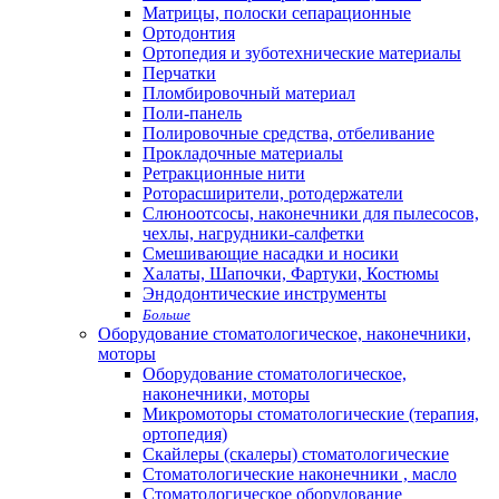
Матрицы, полоски сепарационные
Ортодонтия
Ортопедия и зуботехнические материалы
Перчатки
Пломбировочный материал
Поли-панель
Полировочные средства, отбеливание
Прокладочные материалы
Ретракционные нити
Роторасширители, ротодержатели
Слюноотсосы, наконечники для пылесосов,
чехлы, нагрудники-салфетки
Смешивающие насадки и носики
Халаты, Шапочки, Фартуки, Костюмы
Эндодонтические инструменты
Больше
Оборудование стоматологическое, наконечники,
моторы
Оборудование стоматологическое,
наконечники, моторы
Микромоторы стоматологические (терапия,
ортопедия)
Скайлеры (скалеры) стоматологические
Стоматологические наконечники , масло
Стоматологическое оборудование