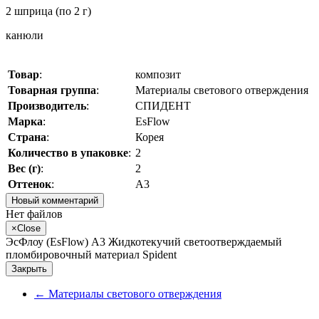
2 шприца (по 2 г)
канюли
Товар
:
композит
Товарная группа
:
Материалы светового отверждения
Производитель
:
СПИДЕНТ
Марка
:
EsFlow
Страна
:
Корея
Количество в упаковке
:
2
Вес (г)
:
2
Оттенок
:
A3
Новый комментарий
Нет файлов
×
Close
ЭсФлоу (EsFlow) A3 Жидкотекучий светоотверждаемый
пломбировочный материал Spident
Закрыть
←
Материалы светового отверждения