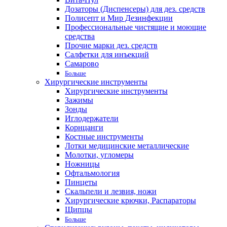
Дозаторы (Диспенсеры) для дез. средств
Полисепт и Мир Дезинфекции
Профессиональные чистящие и моющие
средства
Прочие марки дез. средств
Салфетки для инъекций
Самарово
Больше
Хирургические инструменты
Хирургические инструменты
Зажимы
Зонды
Иглодержатели
Корнцанги
Костные инструменты
Лотки медицинские металлические
Молотки, угломеры
Ножницы
Офтальмология
Пинцеты
Скальпели и лезвия, ножи
Хирургические крючки, Распараторы
Щипцы
Больше