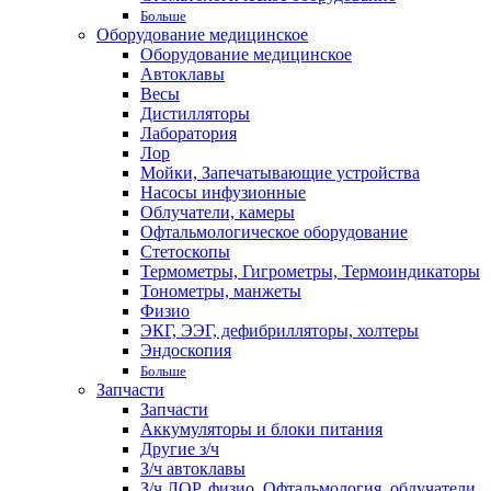
Больше
Оборудование медицинское
Оборудование медицинское
Автоклавы
Весы
Дистилляторы
Лаборатория
Лор
Мойки, Запечатывающие устройства
Насосы инфузионные
Облучатели, камеры
Офтальмологическое оборудование
Стетоскопы
Термометры, Гигрометры, Термоиндикаторы
Тонометры, манжеты
Физио
ЭКГ, ЭЭГ, дефибрилляторы, холтеры
Эндоскопия
Больше
Запчасти
Запчасти
Аккумуляторы и блоки питания
Другие з/ч
З/ч автоклавы
З/ч ЛОР, физио, Офтальмология, облучатели