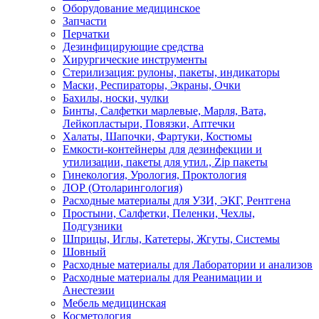
Оборудование медицинское
Запчасти
Перчатки
Дезинфицирующие средства
Хирургические инструменты
Стерилизация: рулоны, пакеты, индикаторы
Маски, Респираторы, Экраны, Очки
Бахилы, носки, чулки
Бинты, Салфетки марлевые, Марля, Вата,
Лейкопластыри, Повязки, Аптечки
Халаты, Шапочки, Фартуки, Костюмы
Емкости-контейнеры для дезинфекции и
утилизации, пакеты для утил., Zip пакеты
Гинекология, Урология, Проктология
ЛОР (Отоларингология)
Расходные материалы для УЗИ, ЭКГ, Рентгена
Простыни, Салфетки, Пеленки, Чехлы,
Подгузники
Шприцы, Иглы, Катетеры, Жгуты, Системы
Шовный
Расходные материалы для Лаборатории и анализов
Расходные материалы для Реанимации и
Анестезии
Мебель медицинская
Косметология