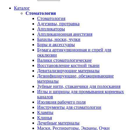
Каталог
Стоматология
Стоматология
Адгезивы, протравка
Аппликаторы
Аппликационная анестезия
Бахилы, носки, чулки
Боры и аксессуары
Бумага артикуляционная и спрей для
окклюзии
Валики стоматологические
Восстановление костной ткани
Девитализирующие материалы
Дезинфицирующие, обезжиривающие
материалы
Зубные нити, стаканчики для полоскания
Иглы и шприцы для промывания корневых
каналов
Изоляция рабочего поля
Инструменты для стоматологии
Клампы
Клинья
Лечебные материалы
Маски, Респираторы, Экраны, Очки