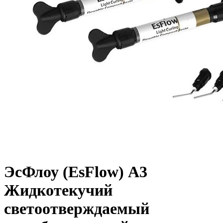
ЭсФлоу (EsFlow) A3
Жидкотекучий
светоотверждаемый