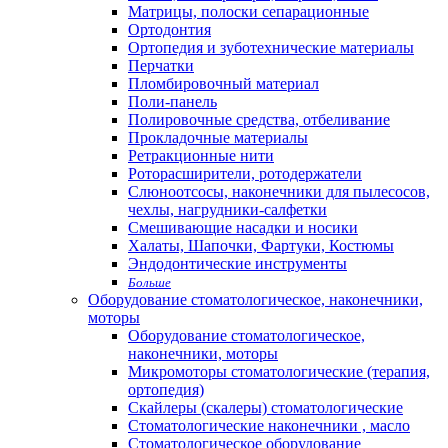
Матрицы, полоски сепарационные
Ортодонтия
Ортопедия и зуботехнические материалы
Перчатки
Пломбировочный материал
Поли-панель
Полировочные средства, отбеливание
Прокладочные материалы
Ретракционные нити
Роторасширители, ротодержатели
Слюноотсосы, наконечники для пылесосов,
чехлы, нагрудники-салфетки
Смешивающие насадки и носики
Халаты, Шапочки, Фартуки, Костюмы
Эндодонтические инструменты
Больше
Оборудование стоматологическое, наконечники,
моторы
Оборудование стоматологическое,
наконечники, моторы
Микромоторы стоматологические (терапия,
ортопедия)
Скайлеры (скалеры) стоматологические
Стоматологические наконечники , масло
Стоматологическое оборудование