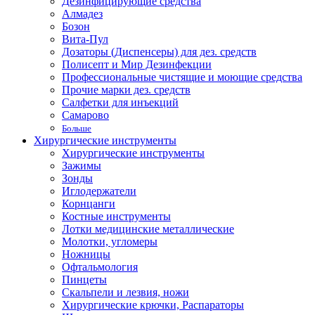
Дезинфицирующие средства
Алмадез
Бозон
Вита-Пул
Дозаторы (Диспенсеры) для дез. средств
Полисепт и Мир Дезинфекции
Профессиональные чистящие и моющие средства
Прочие марки дез. средств
Салфетки для инъекций
Самарово
Больше
Хирургические инструменты
Хирургические инструменты
Зажимы
Зонды
Иглодержатели
Корнцанги
Костные инструменты
Лотки медицинские металлические
Молотки, угломеры
Ножницы
Офтальмология
Пинцеты
Скальпели и лезвия, ножи
Хирургические крючки, Распараторы