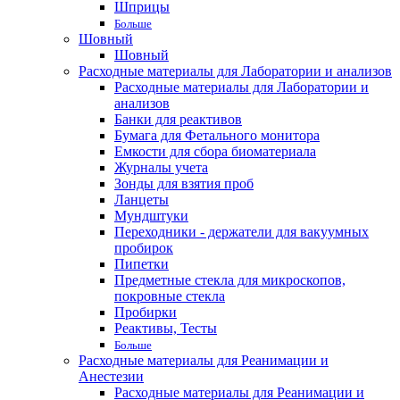
Шприцы
Больше
Шовный
Шовный
Расходные материалы для Лаборатории и анализов
Расходные материалы для Лаборатории и
анализов
Банки для реактивов
Бумага для Фетального монитора
Емкости для сбора биоматериала
Журналы учета
Зонды для взятия проб
Ланцеты
Мундштуки
Переходники - держатели для вакуумных
пробирок
Пипетки
Предметные стекла для микроскопов,
покровные стекла
Пробирки
Реактивы, Тесты
Больше
Расходные материалы для Реанимации и
Анестезии
Расходные материалы для Реанимации и