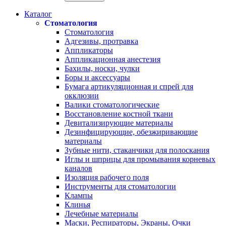
Каталог
Стоматология
Стоматология
Адгезивы, протравка
Аппликаторы
Аппликационная анестезия
Бахилы, носки, чулки
Боры и аксессуары
Бумага артикуляционная и спрей для
окклюзии
Валики стоматологические
Восстановление костной ткани
Девитализирующие материалы
Дезинфицирующие, обезжиривающие
материалы
Зубные нити, стаканчики для полоскания
Иглы и шприцы для промывания корневых
каналов
Изоляция рабочего поля
Инструменты для стоматологии
Клампы
Клинья
Лечебные материалы
Маски, Респираторы, Экраны, Очки