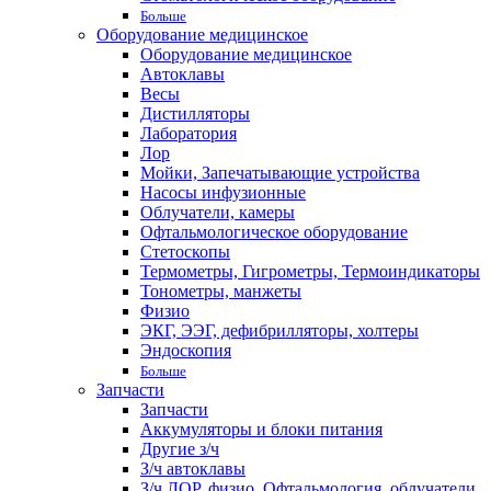
Больше
Оборудование медицинское
Оборудование медицинское
Автоклавы
Весы
Дистилляторы
Лаборатория
Лор
Мойки, Запечатывающие устройства
Насосы инфузионные
Облучатели, камеры
Офтальмологическое оборудование
Стетоскопы
Термометры, Гигрометры, Термоиндикаторы
Тонометры, манжеты
Физио
ЭКГ, ЭЭГ, дефибрилляторы, холтеры
Эндоскопия
Больше
Запчасти
Запчасти
Аккумуляторы и блоки питания
Другие з/ч
З/ч автоклавы
З/ч ЛОР, физио, Офтальмология, облучатели