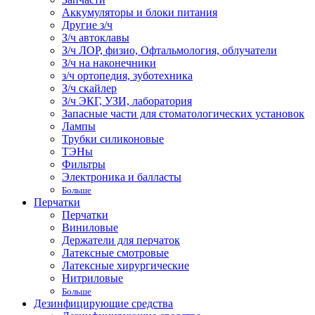
Аккумуляторы и блоки питания
Другие з/ч
З/ч автоклавы
З/ч ЛОР, физио, Офтальмология, облучатели
З/ч на наконечники
з/ч ортопедия, зуботехника
З/ч скайлер
З/ч ЭКГ, УЗИ, лаборатория
Запасные части для стоматологических установок
Лампы
Трубки силиконовые
ТЭНы
Фильтры
Электроника и балласты
Больше
Перчатки
Перчатки
Виниловые
Держатели для перчаток
Латексные смотровые
Латексные хирургические
Нитриловые
Больше
Дезинфицирующие средства