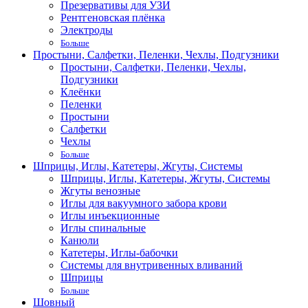
Презервативы для УЗИ
Рентгеновская плёнка
Электроды
Больше
Простыни, Салфетки, Пеленки, Чехлы, Подгузники
Простыни, Салфетки, Пеленки, Чехлы,
Подгузники
Клеёнки
Пеленки
Простыни
Салфетки
Чехлы
Больше
Шприцы, Иглы, Катетеры, Жгуты, Системы
Шприцы, Иглы, Катетеры, Жгуты, Системы
Жгуты венозные
Иглы для вакуумного забора крови
Иглы инъекционные
Иглы спинальные
Канюли
Катетеры, Иглы-бабочки
Системы для внутривенных вливаний
Шприцы
Больше
Шовный