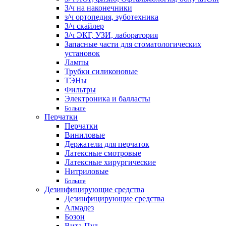
З/ч на наконечники
з/ч ортопедия, зуботехника
З/ч скайлер
З/ч ЭКГ, УЗИ, лаборатория
Запасные части для стоматологических
установок
Лампы
Трубки силиконовые
ТЭНы
Фильтры
Электроника и балласты
Больше
Перчатки
Перчатки
Виниловые
Держатели для перчаток
Латексные смотровые
Латексные хирургические
Нитриловые
Больше
Дезинфицирующие средства
Дезинфицирующие средства
Алмадез
Бозон
Вита-Пул