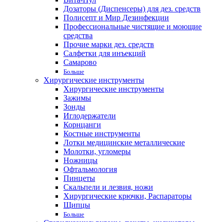
Дозаторы (Диспенсеры) для дез. средств
Полисепт и Мир Дезинфекции
Профессиональные чистящие и моющие
средства
Прочие марки дез. средств
Салфетки для инъекций
Самарово
Больше
Хирургические инструменты
Хирургические инструменты
Зажимы
Зонды
Иглодержатели
Корнцанги
Костные инструменты
Лотки медицинские металлические
Молотки, угломеры
Ножницы
Офтальмология
Пинцеты
Скальпели и лезвия, ножи
Хирургические крючки, Распараторы
Щипцы
Больше