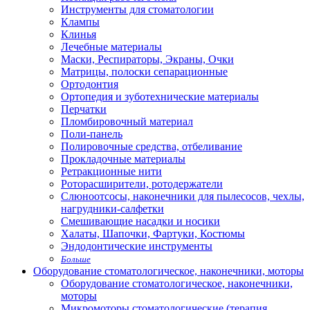
Инструменты для стоматологии
Клампы
Клинья
Лечебные материалы
Маски, Респираторы, Экраны, Очки
Матрицы, полоски сепарационные
Ортодонтия
Ортопедия и зуботехнические материалы
Перчатки
Пломбировочный материал
Поли-панель
Полировочные средства, отбеливание
Прокладочные материалы
Ретракционные нити
Роторасширители, ротодержатели
Слюноотсосы, наконечники для пылесосов, чехлы,
нагрудники-салфетки
Смешивающие насадки и носики
Халаты, Шапочки, Фартуки, Костюмы
Эндодонтические инструменты
Больше
Оборудование стоматологическое, наконечники, моторы
Оборудование стоматологическое, наконечники,
моторы
Микромоторы стоматологические (терапия,