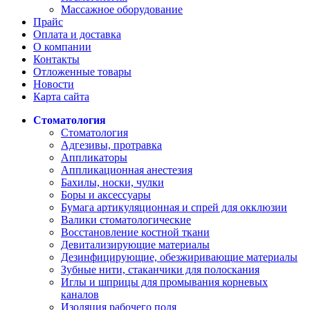
Массажное оборудование
Прайс
Оплата и доставка
О компании
Контакты
Отложенные товары
Новости
Карта сайта
Стоматология
Стоматология
Адгезивы, протравка
Аппликаторы
Аппликационная анестезия
Бахилы, носки, чулки
Боры и аксессуары
Бумага артикуляционная и спрей для окклюзии
Валики стоматологические
Восстановление костной ткани
Девитализирующие материалы
Дезинфицирующие, обезжиривающие материалы
Зубные нити, стаканчики для полоскания
Иглы и шприцы для промывания корневых
каналов
Изоляция рабочего поля