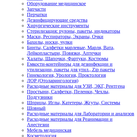
Оборудование медицинское
Запчасти
Перчатки
Дезинфицирующие средства
Хирургические инструменты
Стерилизация: рулоны, пакеты, индикаторы
Маски, Респираторы, Экраны, Очки
Бахилы, носки, чулки
Бинты, Салфетки марлевые, Марля, Вата,
Лейкопластыри, Повязки, Аптечки
Халаты, Шапочки, Фартуки, Костюмы
Емкости-контейнеры для дезинфекции и
утилизации, пакеты для утил., Zip пакеты
Гинекология, Урология, Проктология
ЛОР (Отоларингология)
Расходные материалы для УЗИ, ЭКГ, Рентгена
Простыни, Салфетки, Пеленки, Чехлы,
Подгузники
Шприцы, Иглы, Катетеры, Жгуты, Системы
Шовный
Расходные материалы для Лаборатории и анализов
Расходные материалы для Реанимации и
Анестезии
Мебель медицинская
Косметология